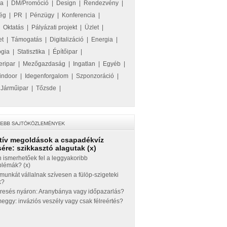
ka
|
DM/Promóció
|
Design
|
Rendezvény
|
ég
|
PR
|
Pénzügy
|
Konferencia
|
|
Oktatás
|
Pályázati projekt
|
Üzlet
|
et
|
Támogatás
|
Digitalizáció
|
Energia
|
ógia
|
Statisztika
|
Építőipar
|
eripar
|
Mezőgazdaság
|
Ingatlan
|
Egyéb
|
indoor
|
Idegenforgalom
|
Szponzoráció
|
|
Járműipar
|
Tőzsde
|
tív megoldások a csapadékvíz
ére: szikkasztó alagutak (x)
 ismerhetőek fel a leggyakoribb
blémák? (x)
munkát vállalnak szívesen a fülöp-szigeteki
k?
eresés nyáron: Aranybánya vagy időpazarlás?
ggy: inváziós veszély vagy csak félreértés?