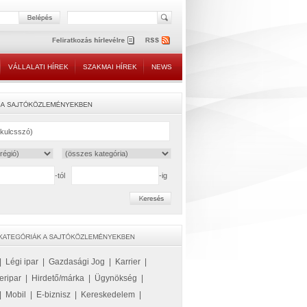
VÁLLALATI HÍREK
SZAKMAI HÍREK
NEWS
-tól
-ig
|
Légi ipar
|
Gazdasági Jog
|
Karrier
|
eripar
|
Hirdető/márka
|
Ügynökség
|
|
Mobil
|
E-biznisz
|
Kereskedelem
|