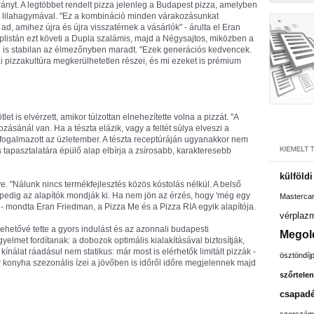
rányt. A legtöbbet rendelt pizza jelenleg a Budapest pizza, amelyben
ik lilahagymával. "Ez a kombináció minden várakozásunkat
 ad, amihez újra és újra visszatérnek a vásárlók" - árulta el Eran
oplistán ezt követi a Dupla szalámis, majd a Négysajtos, miközben a
is stabilan az élmezőnyben maradt. "Ezek generációs kedvencek.
i pizzakultúra megkerülhetetlen részei, és mi ezeket is prémium
let is elvérzett, amikor túlzottan elnehezítette volna a pizzát. "A
ozásánál van. Ha a tészta elázik, vagy a feltét súlya elveszi a
 fogalmazott az üzletember. A tészta receptúráján ugyanakkor nem
ves tapasztalatára épülő alap elbírja a zsírosabb, karakteresebb
külföld
"Nálunk nincs termékfejlesztés közös kóstolás nélkül. A belső
t pedig az alapítók mondják ki. Ha nem jön az érzés, hogy 'még egy
Masterca
 - mondta Eran Friedman, a Pizza Me és a Pizza RIA egyik alapítója.
vérplaz
ehetővé tette a gyors indulást és az azonnali budapesti
Megol
gyelmet fordítanak: a dobozok optimális kialakításával biztosítják,
kínálat ráadásul nem statikus: már most is elérhetők limitált pizzák -
ösztöndíj
ar konyha szezonális ízei a jövőben is időről időre megjelennek majd
szőrtelen
csapadé