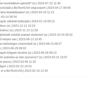
yen kozmetikum ajánlott? (x) | 2024-07-22 11:40
ozícióját a BioTechUSA-cégcsoport | 2024-04-17 09:49
yha kialakításakor! (x) | 2024-04-10 11:13
4-03-14 09:34
gyár vállalati kultúráját | 2024-01-19 09:23
ához (x) | 2023-12-12 10:23
ásához (x) | 2023-11-13 12:28
gbízható márkát szabad vásárolni! (x) | 2023-10-24 09:32
ő helyen van | 2023-09-13 10:45
ssz különleges charmokat! (x) | 2023-08-23 09:27
n | 2023-06-29 09:02
ok hölgyek részére (x) | 2023-06-26 09:13
nk számára az idei szezonra? (x) | 2023-03-21 10:07
ar piacra | 2023-03-06 11:20
lágon | 2023-02-22 10:53
t el a BioTechUSA | 2023-02-16 12:43