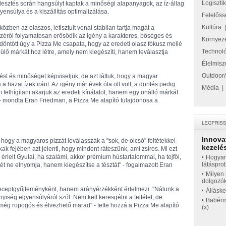
Logiszti
jlesztés során hangsúlyt kaptak a minőségi alapanyagok, az íz-állag
yensúlya és a kiszállítás optimalizálása.
Felelőss
Kultúra
közben az olaszos, letisztult vonal stabilan tartja magát a
zéről folyamatosan erősödik az igény a karakteres, bőséges és
Környez
e döntött úgy a Pizza Me csapata, hogy az eredeti olasz fókusz mellé
Technol
pülő márkát hoz létre, amely nem kiegészíti, hanem leválasztja
Élelmisz
Outdoor/
ést és minőséget képviseljük, de azt láttuk, hogy a magyar
hazai ízek iránt. Az igény már évek óta ott volt, a döntés pedig
Média
m felhígítani akarjuk az eredeti kínálatot, hanem egy önálló márkát
" - mondta Eran Friedman, a Pizza Me alapító tulajdonosa a
Innova
, hogy a magyaros pizzát leválasszák a "sok, de olcsó" feltétekkel
kezelés
ak fejében azt jelenti, hogy mindent ráteszünk, ami zsíros. Mi ezt
 érlelt Gyulai, ha szalámi, akkor prémium hústartalommal, ha tejföl,
Hogyan
látáspro
feltét ne elnyomja, hanem kiegészítse a tésztát" - fogalmazott Eran
Milyen 
dolgozó
eceptgyűjteményként, hanem arányérzékként értelmezi. "Nálunk a
Állásk
ség egyensúlyáról szól. Nem kell keresgélni a feltétet, de
Babérme
a még ropogós és élvezhető marad" - tette hozzá a Pizza Me alapító
(x)