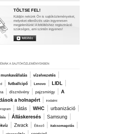
TÖLTSE FEL!
Küldjön nekünk Ön is sajtóközleményeket,
melyeket ellenőrzés után ingyenesen
megjelenítünk! A feltöltéshez regisztráció
szükséges, ami szintén ingyenes!
|
|
i munkavállalás
vízelvezetés
|
|
|
|
LIDL
futballcipő
rd
Lenovo
|
|
|
A
ma
dísznövény
pajzsmirigy
|
dások a holnapért
irodalmi
|
|
|
|
látás
WHC
urbanizáció
program
|
|
|
Álláskeresés
Samsung
ítés
|
|
|
|
Zwack
kvíz
Étkező
italcsomagolás
|
|
sportcipő