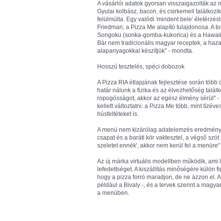
A vásárlói adatok gyorsan visszaigazolták az i
Gyulai kolbász, bacon, és csirkemell találkoz
felülmúlta. Egy valódi 'mindent bele' életérzést
Friedman, a Pizza Me alapító tulajdonosa. A t
Songoku (sonka-gomba-kukorica) és a Hawaii 
Bár nem tradicionális magyar receptek, a haza
alapanyagokkal készítjük" - mondta.
Hosszú tesztelés, spéci dobozok
A Pizza RIA étlapjának fejlesztése során több öt
határ nálunk a fizika és az élvezhetőség találk
ropogósságot, akkor az egész élmény sérül" -
kellett változtatni: a Pizza Me több, mint tízé
húsfeltéteket is.
A menü nem kizárólag adatelemzés eredménye. 
csapat és a baráti kör vaktesztel, a végső szó
szeletet ennék', akkor nem kerül fel a menüre"
Az új márka virtuális modellben működik, ami l
lefedettséget. A kiszállítás minőségére külön fi
hogy a pizza forró maradjon, de ne ázzon el. A 
például a Bivaly -, és a tervek szerint a magy
a menüben.