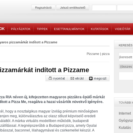
TOK
PÁLYÁZATOK
TIPPEK
ESETTANULMÁNYOK
KUTATÁSOK
VIDEÓTÁR
yaros pizzamárkát indított a Pizzame
Pizzame
|
pizza
zzamárkát indított a Pizzame
zza RIA néven új, kifejezetten magyaros pizzákra épülő márkát
dított a Pizza Me, reagálva a hazai vásárlók növekvő igényére.
cél, hogy a nosztalgikus magyar ízvilág prémium minőségben
Internet
lenjen meg, különválasztva az olasz stílust képviselő eredeti
Gyógysz
nálattól. A márka virtuális modellben működik, budapesti
szállítással. A legnépszerűbb a Budapest pizza, amely Gyulai
Kutatás
lbásszal, baconnel, lilahagymával és csirkemellel készül. A