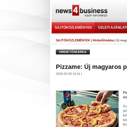
SAJTÓKÖZLEMÉNYEK
ÜZLETI AJÁNLA
SAJTÓKÖZLEMÉNYEK
|
Hirdető/márka
|
Új mag
HIRDETŐ/MÁRKA
Pizzame: Új magyaros pi
2026-03-09 10:41 |
Pi
in
A 
je
kí
ki
ko