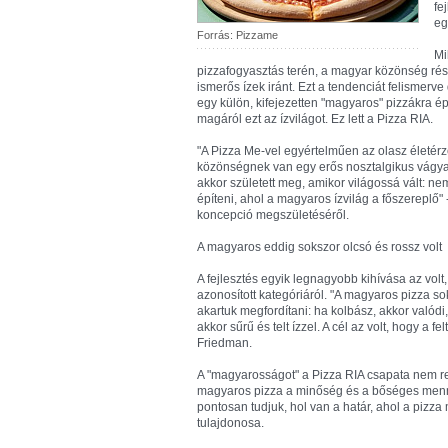
fe
eg
Forrás: Pizzame
Mi
pizzafogyasztás terén, a magyar közönség rés
ismerős ízek iránt. Ezt a tendenciát felismerv
egy külön, kifejezetten "magyaros" pizzákra é
magáról ezt az ízvilágot. Ez lett a Pizza RIA.
"A Pizza Me-vel egyértelműen az olasz életérz
közönségnek van egy erős nosztalgikus vágya a 
akkor született meg, amikor világossá vált: ne
építeni, ahol a magyaros ízvilág a főszereplő
koncepció megszületéséről.
A magyaros eddig sokszor olcsó és rossz volt
A fejlesztés egyik legnagyobb kihívása az volt
azonosított kategóriáról. "A magyaros pizza sok
akartuk megfordítani: ha kolbász, akkor valódi,
akkor sűrű és telt ízzel. A cél az volt, hogy a 
Friedman.
A "magyarosságot" a Pizza RIA csapata nem r
magyaros pizza a minőség és a bőséges mennyi
pontosan tudjuk, hol van a határ, ahol a pizz
tulajdonosa.