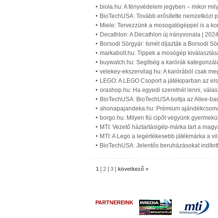
biola.hu: A fényvédelem jegyben – mikor mil
BioTechUSA: Tovább erősítette nemzetközi p
Miele: Tervezzünk a mosogatógéppel is a kon
Decathlon: A Decathlon új irányvonala | 202
Borsodi Sörgyár: Ismét díjazták a Borsodi Sör
markabolt.hu: Tippek a mosógép kiválasztás
buywatch.hu: Segítség a karórák kategorizál
velekey-ekszervilag.hu: A karórából csak me
LEGO: A LEGO Csoport a játékiparban az els
orashop.hu: Ha egyedi szeretnél lenni, vála
BioTechUSA: BioTechUSA boltja az Allee-ba
ahonapajandeka.hu: Prémium ajándékcsomag
borgo.hu: Milyen fiú cipőt vegyünk gyermekü
MTI: Vezető háztartásigép-márka tart a magy
MTI: A Lego a legértékesebb játékmárka a vi
BioTechUSA: Jelentős beruházásokat indítot
|
|
|
1
2
3
következő »
PARTNEREINK