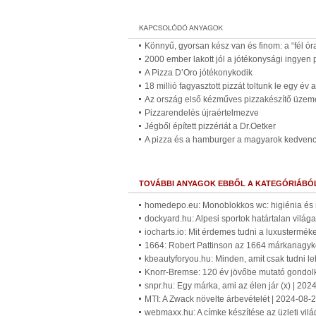
Könnyű, gyorsan kész van és finom: a “fél óra 
2000 ember lakott jól a jótékonysági ingyen 
A Pizza D’Oro jótékonykodik
18 millió fagyasztott pizzát toltunk le egy év a
Az ország első kézműves pizzakészítő üzem
Pizzarendelés újraértelmezve
Jégből épített pizzériát a Dr.Oetker
A pizza és a hamburger a magyarok kedven
TOVÁBBI ANYAGOK EBBŐL A KATEGÓRIÁBÓ
homedepo.eu: Monoblokkos wc: higiénia és 
dockyard.hu: Alpesi sportok határtalan világa
iocharts.io: Mit érdemes tudni a luxustermék
1664: Robert Pattinson az 1664 márkanagykö
kbeautyforyou.hu: Minden, amit csak tudni le
Knorr-Bremse: 120 év jövőbe mutató gondol
snpr.hu: Egy márka, ami az élen jár (x) | 20
MTI: A Zwack növelte árbevételét | 2024-08-
webmaxx.hu: A címke készítése az üzleti vil