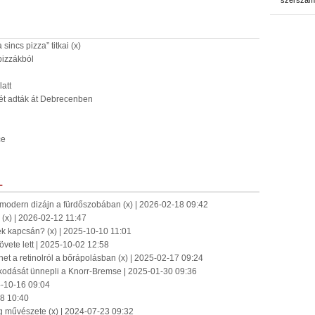
szerszám
sincs pizza” titkai (x)
pizzákból
latt
ét adták át Debrecenben
ce
L
modern dizájn a fürdőszobában (x) | 2026-02-18 09:42
 (x) | 2026-02-12 11:47
ek kapcsán? (x) | 2025-10-10 11:01
vete lett | 2025-10-02 12:58
het a retinolról a bőrápolásban (x) | 2025-02-17 09:24
kodását ünnepli a Knorr-Bremse | 2025-01-30 09:36
24-10-16 09:04
28 10:40
ág művészete (x) | 2024-07-23 09:32