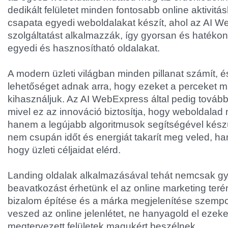
dedikált felületet minden fontosabb online aktivitás
csapata egyedi weboldalakat készít, ahol az AI 
szolgáltatást alkalmazzák, így gyorsan és hatékon
egyedi és hasznosítható oldalakat.
A modern üzleti világban minden pillanat számít, és
lehetőséget adnak arra, hogy ezeket a perceket 
kihasználjuk. Az AI WebExpress által pedig továb
mivel ez az innováció biztosítja, hogy weboldalad
hanem a legújabb algoritmusok segítségével készül
nem csupán időt és energiát takarít meg veled, h
hogy üzleti céljaidat elérd.
Landing oldalak alkalmazásával tehát nemcsak gy
beavatkozást érhetünk el az online marketing terén
bizalom építése és a márka megjelenítése szemp
veszed az online jelenlétet, ne hanyagold el ezeket
megtervezett felületek magukért beszélnek.