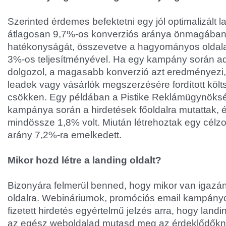
Szerinted érdemes befektetni egy jól optimalizált 
átlagosan 9,7%-os konverziós aránya önmagában 
hatékonyságát, összevetve a hagyományos oldala
3%-os teljesítményével. Ha egy kampány során ad
dolgozol, a magasabb konverzió azt eredményezi
leadek vagy vásárlók megszerzésére fordított költ
csökken. Egy példában a Pistike Reklámügynöks
kampánya során a hirdetések főoldalra mutattak, 
mindössze 1,8% volt. Miután létrehoztak egy célzot
arány 7,2%-ra emelkedett.
Mikor hozd létre a landing oldalt?
Bizonyára felmerül benned, hogy mikor van igazá
oldalra. Webináriumok, promóciós email kampány
fizetett hirdetés egyértelmű jelzés arra, hogy landi
az egész weboldalad mutasd meg az érdeklődőkn