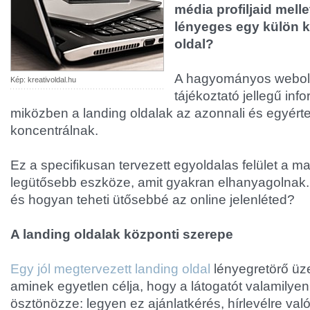
média profiljaid melle
lényeges egy külön ki
oldal?
A hagyományos webol
Kép: kreativoldal.hu
tájékoztató jellegű inf
miközben a landing oldalak az azonnali és egyér
koncentrálnak.
Ez a specifikusan tervezett egyoldalas felület a ma
legütősebb eszköze, amit gyakran elhanyagolnak. D
és hogyan teheti ütősebbé az online jelenléted?
A landing oldalak központi szerepe
Egy jól megtervezett landing oldal
lényegretörő üz
aminek egyetlen célja, hogy a látogatót valamilye
ösztönözze: legyen ez ajánlatkérés, hírlevélre való