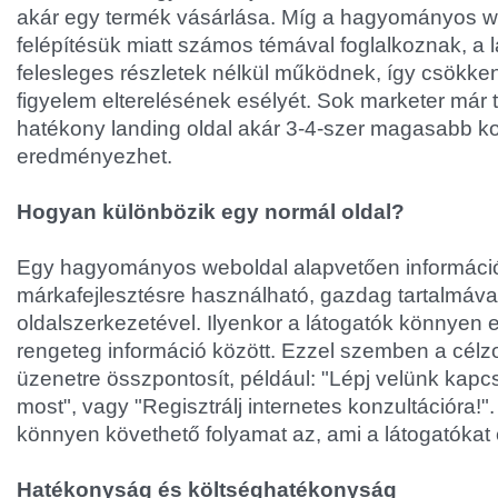
akár egy termék vásárlása. Míg a hagyományos w
felépítésük miatt számos témával foglalkoznak, a 
felesleges részletek nélkül működnek, így csökkent
figyelem elterelésének esélyét. Sok marketer már 
hatékony landing oldal akár 3-4-szer magasabb kon
eredményezhet.
Hogyan különbözik egy normál oldal?
Egy hagyományos weboldal alapvetően informáci
márkafejlesztésre használható, gazdag tartalmával
oldalszerkezetével. Ilyenkor a látogatók könnyen 
rengeteg információ között. Ezzel szemben a célzo
üzenetre összpontosít, például: "Lépj velünk kapcs
most", vagy "Regisztrálj internetes konzultációra!".
könnyen követhető folyamat az, ami a látogatókat 
Hatékonyság és költséghatékonyság