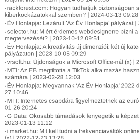
rackforest.com: Hogyan tudhatjuk biztonságban 
kiberkockázatokkal szemben? | 2024-03-13 09:28
Év Honlapja: Lezárult ’Az Év Honlapja’ pályázat 
selector.hu: Miért érdemes webdesignerre bízni 
megtervezését? | 2023-10-12 09:51
Év Honlapja: A kreativitás új dimenziói: két új kat
pályázaton | 2023-10-05 09:29
vrsoft.hu: Újdonságok a Microsoft Office-nál (x) 
MTI: Az EB megtiltotta a TikTok alkalmazás hasz
számára | 2023-02-28 12:03
Év Honlapja: Megvannak ‘Az Év Honlapja’ 2022 díj
27 10:46
MTI: Internetes csapdára figyelmeztetnek az eur
01-26 20:24
G Data: Okosabb támadások fenyegetik a képzetl
2023-01-13 11:12
ilmarket.hu: Mit kell tudni a frekvenciaváltók onl
(x) | 2022-12-23 13:28