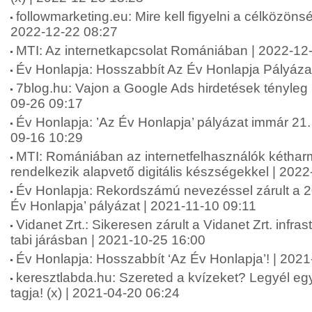
followmarketing.eu: Mire kell figyelni a célközönsé
2022-12-22 08:27
MTI: Az internetkapcsolat Romániában | 2022-12
Év Honlapja: Hosszabbít Az Év Honlapja Pályáza
7blog.hu: Vajon a Google Ads hirdetések tényle
09-26 09:17
Év Honlapja: ’Az Év Honlapja’ pályázat immár 21.
09-16 10:29
MTI: Romániában az internetfelhasználók kétha
rendelkezik alapvető digitális készségekkel | 202
Év Honlapja: Rekordszámú nevezéssel zárult a 20
Év Honlapja’ pályázat | 2021-11-10 09:11
Vidanet Zrt.: Sikeresen zárult a Vidanet Zrt. infras
tabi járásban | 2021-10-25 16:00
Év Honlapja: Hosszabbít ‘Az Év Honlapja’! | 202
keresztlabda.hu: Szereted a kvízeket? Legyél eg
tagja! (x) | 2021-04-20 06:24