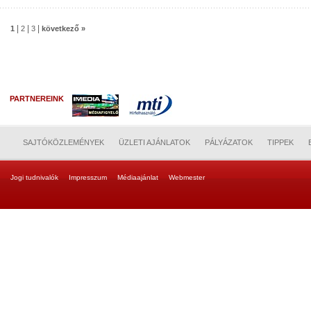
|
|
|
1
2
3
következő »
PARTNEREINK
SAJTÓKÖZLEMÉNYEK
ÜZLETI AJÁNLATOK
PÁLYÁZATOK
TIPPEK
Jogi tudnivalók
Impresszum
Médiaajánlat
Webmester