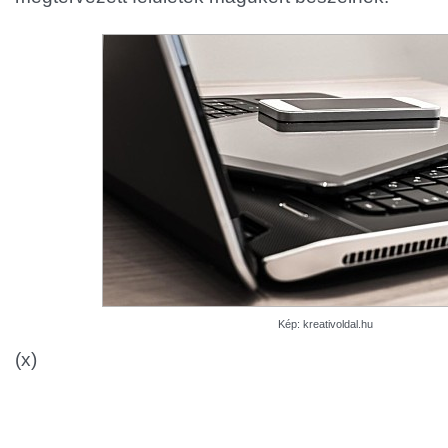
Kép: kreativoldal.hu
(x)