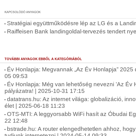
Stratégiai együttműködésre lép az LG és a Landi
Raiffeisen Bank landingoldal-tervezés tendert nye
TOVÁBBI ANYAGOK EBBŐL A KATEGÓRIÁBÓL
Év Honlapja: Megvannak „Az Év Honlapja” 2025 díj
05 09:53
Év Honlapja: Még van lehetőség nevezni ’Az Év 
pályázatra! | 2025-10-31 17:15
datatrans.hu: Az internet világa: globalizáció, in
élet | 2025-06-18 11:23
OTS-MTI: A leggyorsabb WiFi hasít az Óbudai E
22 12:48
bstrade.hu: A router elengedhetetlen ahhoz, ho
tudjunk internetezni | 2024-05-14 09:33