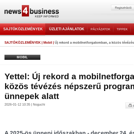
SAJTÓKÖZLEMÉNYEK
ÜZLETI AJÁNLATOK
PÁLYÁZATOK
TIPPEK
SAJTÓKÖZLEMÉNYEK
|
Mobil
|
Új rekord a mobilnetforgalomban, a közös tévézés
MOBIL
Yettel: Új rekord a mobilnetforg
közös tévézés népszerű program
ünnepek alatt
2026-01-12 10:35 | Noguchi
A 2025-ös ünnepi időszakban - december 24. és 