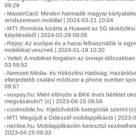
09:29
MasterCard: Minden harmadik magyar kártyabirtok
rendszeresen mobillal | 2024-03-21 10:04
MTI: Románia kizárta a Huaweit az 5G távközlési
kiépítéséből | 2024-02-29 09:05
Rejoy: Az európai és a hazai felhasználók is egyre 
mobilokat vesznek | 2024-01-19 10:30
Yettel: A mobilnet-forgalom az ünnepi időszakban 
03 09:52
Nemzeti Média- és Hírközlési Hatóság: Hazánkba
elterjedtebb csalási módszer a phone number spo
09:57
voxpay.hu: Miért előnyös a BKK éves bérletet ok
megvásárolni? (x) | 2023-08-15 09:56
coolmobile.hu: Kijelzővédők kategóriák szerint (x
MTI: Megújult a Diákszéf mobilapplikáció | 2023-
nective.hu: Mobilapplikáción keresztül vezérelhet
2023-04-25 09:33