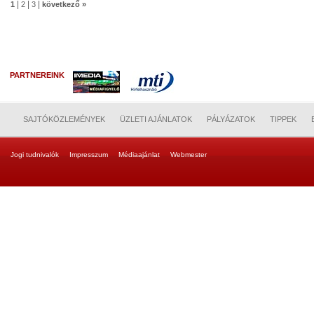
|
|
|
1
2
3
következő »
PARTNEREINK
SAJTÓKÖZLEMÉNYEK
ÜZLETI AJÁNLATOK
PÁLYÁZATOK
TIPPEK
Jogi tudnivalók
Impresszum
Médiaajánlat
Webmester