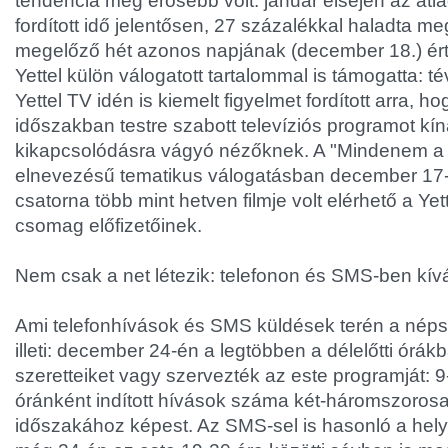
tendencia még erősebb volt: január elsején az át
fordított idő jelentősen, 27 százalékkal haladta m
megelőző hét azonos napjának (december 18.) ért
Yettel külön válogatott tartalommal is támogatta: t
Yettel TV idén is kiemelt figyelmet fordított arra, 
időszakban testre szabott televíziós programot kín
kikapcsolódásra vágyó nézőknek. A "Mindenem a 
elnevezésű tematikus válogatásban december 17-
csatorna több mint hetven filmje volt elérhető a Yet
csomag előfizetőinek.
Nem csak a net létezik: telefonon és SMS-ben kív
Ami telefonhívások és SMS küldések terén a néps
illeti: december 24-én a legtöbben a délelőtti órákb
szeretteiket vagy szervezték az este programját: 9
óránként indított hívások száma két-háromszorosa
időszakához képest. Az SMS-sel is hasonló a helyz