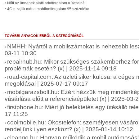
Nőtt az ünnepek alatti adatforgalom a Yettelnél
4G-n zajlik már a mobilnetforgalom 95 százaléka
TOVÁBBI ANYAGOK EBBŐL A KATEGÓRIÁBÓL
NMHH: Nyártól a mobilszámokat is nehezebb lesz
03-11 10:30
repairhub.hu: Mikor szükséges szakemberhez for
problémák esetén? (x) | 2025-11-14 09:18
road-capital.com: Az üzleti siker kulcsa: a céges
megoldásai | 2025-07-17 09:17
mobilgarazsbolt.hu: Ezért nézzük meg mindenké
vásárlása előtt a referenciaépületet (x) | 2025-03-
firstphone.hu: Miért jó befektetés egy ütésálló tel
17 11:25
coolmobile.hu: Okostelefon: személyesen vásárol
rendeljünk ilyen eszközt? (x) | 2025-01-14 10:12
cleango.hu: Hogyan működik a mobil autómosás?