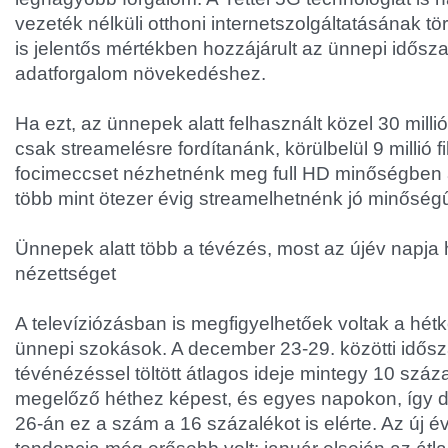
vezeték nélküli otthoni internetszolgáltatásának t
is jelentős mértékben hozzájárult az ünnepi idősz
adatforgalom növekedéshez.
Ha ezt, az ünnepek alatt felhasznált közel 30 mil
csak streamelésre fordítanánk, körülbelül 9 millió f
focimeccset nézhetnénk meg full HD minőségben a
több mint ötezer évig streamelhetnénk jó minőség
Ünnepek alatt több a tévézés, most az újév napja h
nézettséget
A televíziózásban is megfigyelhetőek voltak a hét
ünnepi szokások. A december 23-29. közötti idős
tévénézéssel töltött átlagos ideje mintegy 10 száza
megelőző héthez képest, és egyes napokon, így 
26-án ez a szám a 16 százalékot is elérte. Az új é