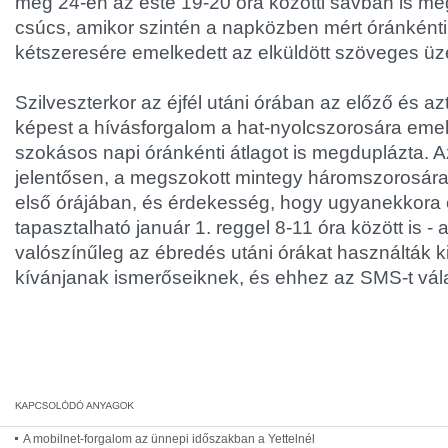
még 24-én az este 19-20 óra közötti sávban is me
csúcs, amikor szintén a napközben mért óránkénti 
kétszeresére emelkedett az elküldött szöveges ü
Szilveszterkor az éjfél utáni órában az előző és a
képest a hívásforgalom a hat-nyolcszorosára emel
szokásos napi óránkénti átlagot is megduplázta. 
jelentősen, a megszokott mintegy háromszorosára
első órájában, és érdekesség, hogy ugyanekkora 
tapasztalható január 1. reggel 8-11 óra között is - 
valószínűleg az ébredés utáni órákat használták ki
kívánjanak ismerőseiknek, és ehhez az SMS-t vála
A mobilnet-forgalom az ünnepi időszakban a Yettelnél