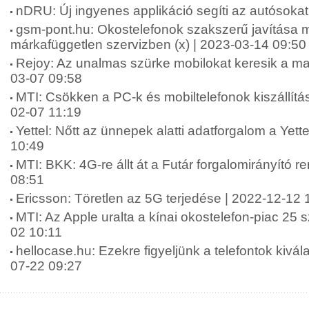
nDRU: Új ingyenes applikáció segíti az autósokat
gsm-pont.hu: Okostelefonok szakszerű javítása 
márkafüggetlen szervizben (x) | 2023-03-14 09:50
Rejoy: Az unalmas szürke mobilokat keresik a ma
03-07 09:58
MTI: Csökken a PC-k és mobiltelefonok kiszállítás
02-07 11:19
Yettel: Nőtt az ünnepek alatti adatforgalom a Yett
10:49
MTI: BKK: 4G-re állt át a Futár forgalomirányító 
08:51
Ericsson: Töretlen az 5G terjedése | 2022-12-12 
MTI: Az Apple uralta a kínai okostelefon-piac 25 
02 10:11
hellocase.hu: Ezekre figyeljünk a telefontok kivál
07-22 09:27