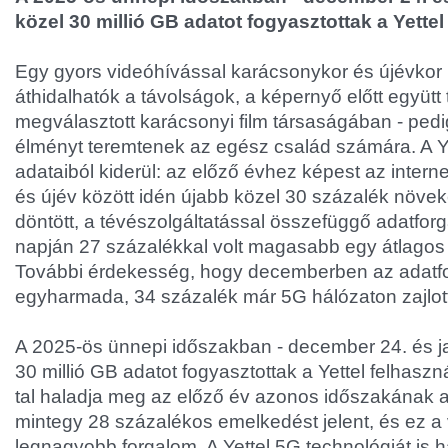
közel 30 millió GB adatot fogyasztottak a Yettel
Egy gyors videóhívással karácsonykor és újévkor
áthidalhatók a távolságok, a képernyő előtt együtt tö
megválasztott karácsonyi film társaságában - pedi
élményt teremtenek az egész család számára. A Yet
adataiból kiderül: az előző évhez képest az inter
és újév között idén újabb közel 30 százalék növek
döntött, a tévészolgáltatással összefüggő adatfor
napján 27 százalékkal volt magasabb egy átlagos
További érdekesség, hogy decemberben az adatfo
egyharmada, 34 százalék már 5G hálózaton zajlott
A 2025-ös ünnepi időszakban - december 24. és jan
30 millió GB adatot fogyasztottak a Yettel felhaszná
tal haladja meg az előző év azonos időszakának a
mintegy 28 százalékos emelkedést jelent, és ez a
legnagyobb forgalom. A Yettel 5G technológiát is 