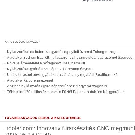
Kép: galaxyablak.hu
Nyílászárókat és bútorokat gyártó cég nyitott üzemet Zalaegerszegen
Átadták a Bodrogi Bau Kft. nyílászáró- és hőszigetelőanyag-üzemét Szegeden
Növelte árbevételét a nyíregyházi Realtherm Kft.
Nyílászárókat gyártó üzem épül Vásárosnaményban
Uniós forrásból bővíti gyártókapacitását a nyíregyházi Realtherm Kft.
Átadták a Kalotherm üzemét
A színes nyílászárók egyre népszerűbbek Magyarországon is
Több mint 170 milliós fejlesztés a Fűzfői Papírmanufaktúra Kft. gyárában
TOVÁBBI ANYAGOK EBBŐL A KATEGÓRIÁBÓL
tooler.com: Innovatív furatkészítés CNC megmunk
2026-05-18 09:49