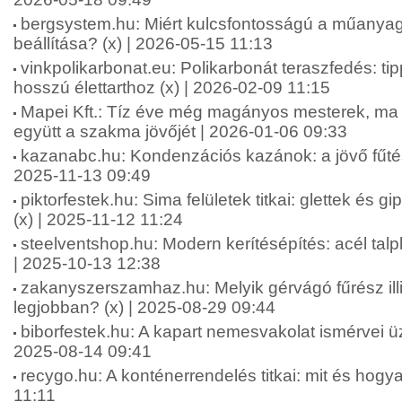
bergsystem.hu: Miért kulcsfontosságú a műanya
beállítása? (x) | 2026-05-15 11:13
vinkpolikarbonat.eu: Polikarbonát teraszfedés: ti
hosszú élettarthoz (x) | 2026-02-09 11:15
Mapei Kft.: Tíz éve még magányos mesterek, ma m
együtt a szakma jövőjét | 2026-01-06 09:33
kazanabc.hu: Kondenzációs kazánok: a jövő fűtés
2025-11-13 09:49
piktorfestek.hu: Sima felületek titkai: glettek és 
(x) | 2025-11-12 11:24
steelventshop.hu: Modern kerítésépítés: acél ta
| 2025-10-13 12:38
zakanyszerszamhaz.hu: Melyik gérvágó fűrész ill
legjobban? (x) | 2025-08-29 09:44
biborfestek.hu: A kapart nemesvakolat ismérvei üz
2025-08-14 09:41
recygo.hu: A konténerrendelés titkai: mit és hogy
11:11