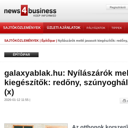
SAJTÓKÖZLEMÉNYEK
ÜZLETI AJÁNLATOK
PÁLYÁZATOK
TIPPEK
SAJTÓKÖZLEMÉNYEK
|
Építőipar
|
Nyílászárók mellé javasolt kiegészítők: redőny,
ÉPÍTŐIPAR
galaxyablak.hu: Nyílászárók mel
kiegészítők: redőny, szúnyoghá
(x)
2026-01-12 11:55 |
Az otthonok korszerű