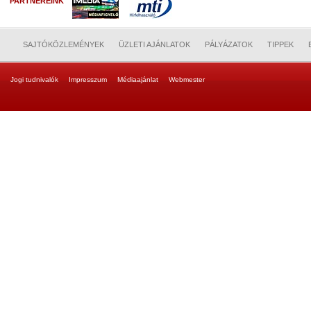
PARTNEREINK
SAJTÓKÖZLEMÉNYEK
ÜZLETI AJÁNLATOK
PÁLYÁZATOK
TIPPEK
Jogi tudnivalók
Impresszum
Médiaajánlat
Webmester