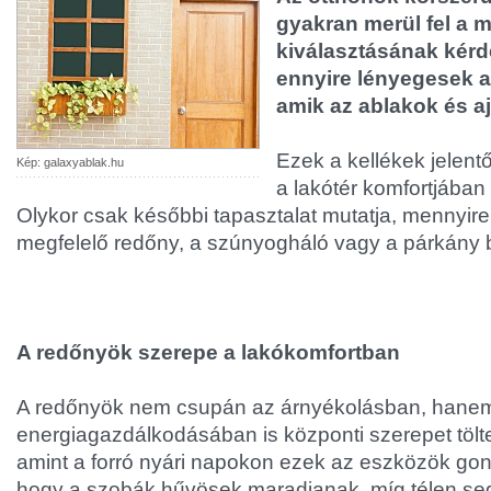
gyakran merül fel a m
kiválasztásának kérd
ennyire lényegesek az
amik az ablakok és aj
Ezek a kellékek jelent
Kép: galaxyablak.hu
a lakótér komfortjában
Olykor csak későbbi tapasztalat mutatja, mennyire
megfelelő redőny, a szúnyogháló vagy a párkány 
A redőnyök szerepe a lakókomfortban
A redőnyök nem csupán az árnyékolásban, hanem
energiagazdálkodásában is központi szerepet tölte
amint a forró nyári napokon ezek az eszközök go
hogy a szobák hűvösek maradjanak, míg télen seg