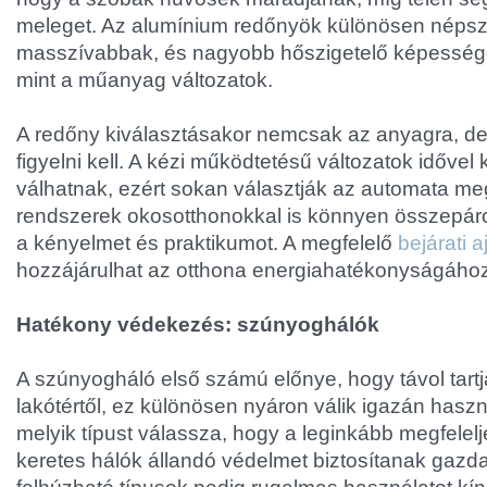
meleget. Az alumínium redőnyök különösen népsze
masszívabbak, és nagyobb hőszigetelő képesség
mint a műanyag változatok.
A redőny kiválasztásakor nemcsak az anyagra, de
figyelni kell. A kézi működtetésű változatok időve
válhatnak, ezért sokan választják az automata me
rendszerek okosotthonokkal is könnyen összepáro
a kényelmet és praktikumot. A megfelelő
bejárati a
hozzájárulhat az otthona energiahatékonyságához
Hatékony védekezés: szúnyoghálók
A szúnyogháló első számú előnye, hogy távol tartj
lakótértől, ez különösen nyáron válik igazán hasz
melyik típust válassza, hogy a leginkább megfelel
keretes hálók állandó védelmet biztosítanak gazda