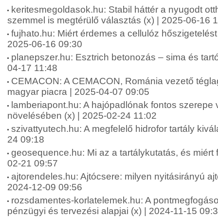
keritesmegoldasok.hu: Stabil háttér a nyugodt ott
szemmel is megtérülő választás (x) | 2025-06-16 
fujhato.hu: Miért érdemes a cellulóz hőszigetelést 
2025-06-16 09:30
planepszer.hu: Esztrich betonozás – sima és tartós
04-17 11:48
CEMACON: A CEMACON, Románia vezető téglagy
magyar piacra | 2025-04-07 09:05
lamberiapont.hu: A hajópadlónak fontos szerepe 
növelésében (x) | 2025-02-24 11:02
szivattyutech.hu: A megfelelő hidrofor tartály kivá
24 09:18
geosequence.hu: Mi az a tartálykutatás, és miért f
02-21 09:57
ajtorendeles.hu: Ajtócsere: milyen nyitásirányú aj
2024-12-09 09:56
rozsdamentes-korlatelemek.hu: A pontmegfogáso
pénzügyi és tervezési alapjai (x) | 2024-11-15 09: