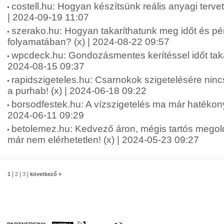
costell.hu: Hogyan készítsünk reális anyagi terve
| 2024-09-19 11:07
szerako.hu: Hogyan takaríthatunk meg időt és pé
folyamatában? (x) | 2024-08-22 09:57
wpcdeck.hu: Gondozásmentes kerítéssel időt taka
2024-08-15 09:37
rapidszigeteles.hu: Csarnokok szigetelésére ninc
a purhab! (x) | 2024-06-18 09:22
borsodfestek.hu: A vízszigetelés ma már hatékon
2024-06-11 09:29
betolemez.hu: Kedvező áron, mégis tartós megol
már nem elérhetetlen! (x) | 2024-05-23 09:27
|
|
|
1
2
3
következő »