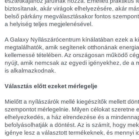
esztétikájához járulnak hozzá. Emellett praktikus fe
biztosítanak, akár virágok elhelyezésére, akár más
belső párkány megválasztásakor fontos szempont
a helyiség teljes megjelenésével.
A Galaxy Nyílászárócentrum kínálatában ezek a k
megtalálhatók, amik segítenek otthonának energ
kellemessé tételében. Az országosan működő cé
nyújt, amik nemcsak az egyedi igényekhez, de a
is alkalmazkodnak.
Választás előtt ezeket mérlegelje
Mielőtt a nyílászárók mellé kiegészítők mellett dö
szempontot mérlegelnie. Milyen célokat szeretne el
elhelyezkedés, a ház elrendezése és a mindenna
befolyásolhatják a döntést. Az is számít, hogy mek
igénye lesz a választott termékeknek, és mennyi id