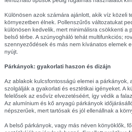
felhúzható típusok pedig rugalmas használatot kín
Különösen azok számára ajánlott, akik víz közeli 
környezetben élnek. Pollenszűrős változatukat ped
különösen kedvelik, mert minimálisra csökkenti a p
belső térbe. A szúnyogháló tehát multifunkciós; ro
szennyeződések és más nem kívánatos elemek ell
nyújt.
Párkányok: gyakorlati haszon és dizájn
Az ablakok kulcsfontosságú elemei a párkányok, 
szolgálják a gyakorlati és esztétikai igényeket. A 
felelősek az esővíz elvezetéséért, így védik a fala
Az alumínium és kő anyagú párkányok időjárásáll
népszerűek, mert tartósak és jól ellenállnak a kör
A belső párkányok, vagy más néven könyöklők, fől