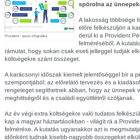
spórolna az ünnepek
A lakosság többsége fo
előre felkészüljön a k
derül ki a Provident Pén
Provident - Ipsos infografika
felméréséből. A kutatá
rámutat, hogy sokan csak eseti jelleggel tudják elk
költségekre szánt összeget.
A karácsonyi időszak kiemelt jelentőséggel bír a 
szempontjából: az előrelátó tervezés és a kiadáso
rengeteget segíthetnek abban, hogy az ünnepek 
meghittségről és a családi együttlétről szóljanak.
Az év végi extra költségekre való tudatos felkész
kap a magyar háztartásokban - világít rá a Providen
felmérése. A kutatás ugyanakkor azt is megmutatj
időnként tudnak kisebb-nagyobb összegeket elkül