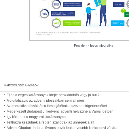
Provident - Ipsos infografika
Eljött a céges karácsonyok ideje: pénzkidobás vagy jó buli?
A digitalizáció az adventi időszakban sem áll meg
Az interaktív plüssök és a társasjátékok a szezon slágertermékei
Megérkezett Budapest új kedvenc adventi helyszíne a Városligetben
Így költenek a magyarok karácsonykor
Teltházra készülnek a reptéri szállodák az ünnepek alatt
Advent Óbudán: indul a főváros egyik legkedvesebb karácsonyi vására