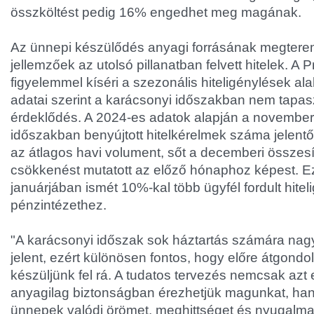
összköltést pedig 16% engedhet meg magának.
Az ünnepi készülődés anyagi forrásának megter
jellemzőek az utolsó pillanatban felvett hitelek. A 
figyelemmel kíséri a szezonális hiteligénylések ala
adatai szerint a karácsonyi időszakban nem tapas
érdeklődés. A 2024-es adatok alapján a november
időszakban benyújtott hitelkérelmek száma jelen
az átlagos havi volument, sőt a decemberi összes
csökkenést mutatott az előző hónaphoz képest. 
januárjában ismét 10%-kal több ügyfél fordult hitel
pénzintézethez.
"A karácsonyi időszak sok háztartás számára nagy
jelent, ezért különösen fontos, hogy előre átgondo
készüljünk fel rá. A tudatos tervezés nemcsak az
anyagilag biztonságban érezhetjük magunkat, han
ünnepek valódi örömet, meghittséget és nyugalma