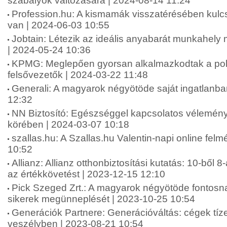
szabályok változására | 2024-08-14 11:24
Profession.hu: A kismamák visszatérésében kul
van | 2024-06-03 10:55
Jobtain: Létezik az ideális anyabarát munkahel
| 2024-05-24 10:36
KPMG: Meglepően gyorsan alkalmazkodtak a polik
felsővezetők | 2024-03-22 11:48
Generali: A magyarok négyötöde saját ingatlanba
12:32
NN Biztosító: Egészséggel kapcsolatos vélemén
körében | 2024-03-07 10:18
szallas.hu: A Szallas.hu Valentin-napi online fel
10:52
Allianz: Allianz otthonbiztosítási kutatás: 10-ből 8
az értékkövetést | 2023-12-15 12:10
Pick Szeged Zrt.: A magyarok négyötöde fontosna
sikerek megünneplését | 2023-10-25 10:54
Generációk Partnere: Generációváltás: cégek tíze
veszélyben | 2023-08-21 10:54