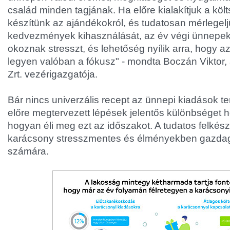
család minden tagjának. Ha előre kialakítjuk a költs
készítünk az ajándékokról, és tudatosan mérlegelj
kedvezmények kihasználását, az év végi ünnepe
okoznak stresszt, és lehetőség nyílik arra, hogy az 
legyen valóban a fókusz" - mondta Boczán Viktor,
Zrt. vezérigazgatója.
Bár nincs univerzális recept az ünnepi kiadások t
előre megtervezett lépések jelentős különbséget 
hogyan éli meg ezt az időszakot. A tudatos felkés
karácsony stresszmentes és élményekben gazdag
számára.