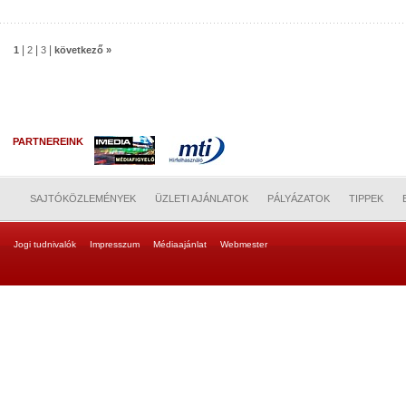
|
|
|
1
2
3
következő »
PARTNEREINK
SAJTÓKÖZLEMÉNYEK
ÜZLETI AJÁNLATOK
PÁLYÁZATOK
TIPPEK
Jogi tudnivalók
Impresszum
Médiaajánlat
Webmester