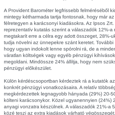
A Provident Barométer legfrissebb felméréséből ki
mintegy kétharmada tartja fontosnak, hogy már az
félretegyen a karácsonyi kiadásokra. Az Ipsos Zrt. 
reprezentatív kutatás szerint a válaszadók 12%-
megtakarít erre a célra egy adott összeget, 28%-uk
tudja növelni az ünnepekre szánt keretet. Tovább
hogy ugyan indokolt lenne spórolni rá, de a minde
váratlan költségek vagy egyéb pénzügyi kihívások
megoldani. Mindössze 24% állítja, hogy nem szü
pénzügyi előkészület.
Külön kérdéscsoportban kérdeztek rá a kutatók a
konkrét pénzügyi vonatkozásaira. A relatív többsé
megkérdezettek legnagyobb hányada (29%) 20-50 e
költeni karácsonykor. Közel ugyanennyien (24%) 20 
anyagi vonzatra készülnek. A válaszadók 21%-a 50
közé teszi az extra kiadások várható végösszegét, 1