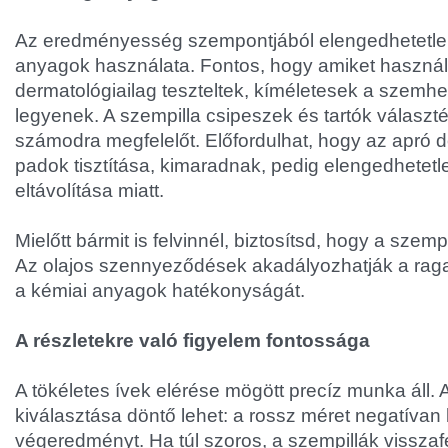
Az eredményesség szempontjából elengedhetetl
anyagok használata. Fontos, hogy amiket használ
dermatológiailag teszteltek, kíméletesek a szemhe
legyenek. A szempilla csipeszek és tartók választ
számodra megfelelőt. Előfordulhat, hogy az apró dol
padok tisztítása, kimaradnak, pedig elengedhetet
eltávolítása miatt.
Mielőtt bármit is felvinnél, biztosítsd, hogy a szemp
Az olajos szennyeződések akadályozhatják a rag
a kémiai anyagok hatékonyságát.
A részletekre való figyelem fontossága
A tökéletes ívek elérése mögött precíz munka áll. A
kiválasztása döntő lehet: a rossz méret negatívan 
végeredményt. Ha túl szoros, a szempillák visszaf