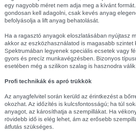
egy nagyobb méret nem adja meg a kívánt formát. 
gondosan kell adagolni, csak kevés anyag elegen
befolyásolja a lift anyag behatolását.
Ha a ragasztó anyagok eloszlatásában nyújtasz ma
akkor az eszközhasználatod is magasabb szintet k
Spektrumában legyenek speciális ecsetek vagy fé
gyors és precíz munkavégzésben. Bizonyos típus
esetében még a szilikon szalag is hasznodra válik
Profi technikák és apró trükkök
Az anyagfelvitel során kerüld az érintkezést a bőrrel
okozhat. Az időzítés is kulcsfontosságú; ha túl so
anyagot, az károsíthatja a szempillákat. Ha vékony
rövidebb idő is elég lehet, ám az erősebb szempi
átfutás szükséges.