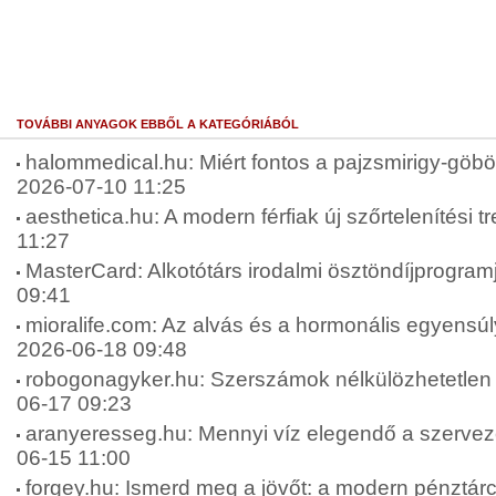
TOVÁBBI ANYAGOK EBBŐL A KATEGÓRIÁBÓL
halommedical.hu: Miért fontos a pajzsmirigy-göbök
2026-07-10 11:25
aesthetica.hu: A modern férfiak új szőrtelenítési t
11:27
MasterCard: Alkotótárs irodalmi ösztöndíjprogram
09:41
mioralife.com: Az alvás és a hormonális egyensúly
2026-06-18 09:48
robogonagyker.hu: Szerszámok nélkülözhetetlen 
06-17 09:23
aranyeresseg.hu: Mennyi víz elegendő a szervez
06-15 11:00
forgey.hu: Ismerd meg a jövőt: a modern pénztárca