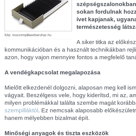
szépségszalonokban.
sokan fordulnak hozz
ívet kapjanak, ugyan
természetesség látsza
Kép: muszempillawebaruhaz.hu
A siker titka az előkés
kommunikációban és a használt technikákban rejli
azon, hogy vajon mennyire fontos a megfelelő ta
A vendégkapcsolat megalapozása
Mielőtt elkezdenél dolgozni, alaposan meg kell i
vágyait. Beszélgess vele, hogy kiderítsd, mi az, a
milyen problémákkal találta szembe magát korábba
szempilláktól
. Ez nemcsak alaposabb előkészületr
hanem mélyebben bizalmat épít.
Minőségi anyagok és tiszta eszközök