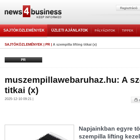
SAJTÓKÖZLEMÉNYEK
ÜZLETI AJÁNLATOK
PÁLYÁZATOK
TIPPEK
SAJTÓKÖZLEMÉNYEK
|
PR
|
A szempilla lifting titkai (x)
PR
muszempillawebaruhaz.hu: A szem
titkai (x)
2025-12-10 09:21 |
Napjainkban egyre tö
szempilla lifting keze