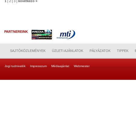
|
|
|
1
2
3
következő »
PARTNEREINK
SAJTÓKÖZLEMÉNYEK
ÜZLETI AJÁNLATOK
PÁLYÁZATOK
TIPPEK
Jogi tudnivalók
Impresszum
Médiaajánlat
Webmester