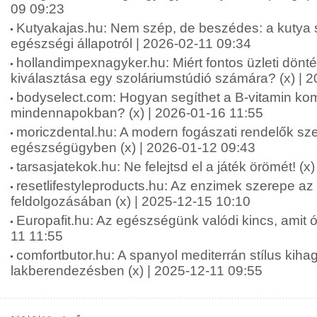
09 09:23
Kutyakajas.hu: Nem szép, de beszédes: a kutya s
egészségi állapotról | 2026-02-11 09:34
hollandimpexnagyker.hu: Miért fontos üzleti dönt
kiválasztása egy szoláriumstúdió számára? (x) | 
bodyselect.com: Hogyan segíthet a B-vitamin kom
mindennapokban? (x) | 2026-01-16 11:55
moriczdental.hu: A modern fogászati rendelők sze
egészségügyben (x) | 2026-01-12 09:43
tarsasjatekok.hu: Ne felejtsd el a játék örömét! (x
resetlifestyleproducts.hu: Az enzimek szerepe az
feldolgozásában (x) | 2025-12-15 10:10
Europafit.hu: Az egészségünk valódi kincs, amit óv
11 11:55
comfortbutor.hu: A spanyol mediterrán stílus kiha
lakberendezésben (x) | 2025-12-11 09:55