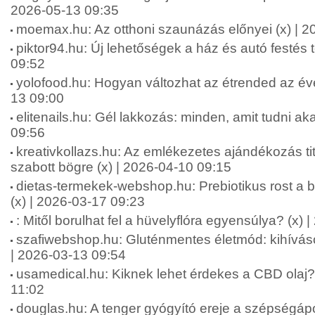
2026-05-13 09:35
moemax.hu: Az otthoni szaunázás előnyei (x) | 2
piktor94.hu: Új lehetőségek a ház és autó festés 
09:52
yolofood.hu: Hogyan változhat az étrended az év
13 09:00
elitenails.hu: Gél lakkozás: minden, amit tudni aka
09:56
kreativkollazs.hu: Az emlékezetes ajándékozás ti
szabott bögre (x) | 2026-04-10 09:15
dietas-termekek-webshop.hu: Prebiotikus rost a b
(x) | 2026-03-17 09:23
: Mitől borulhat fel a hüvelyflóra egyensúlya? (x)
szafiwebshop.hu: Gluténmentes életmód: kihívás
| 2026-03-13 09:54
usamedical.hu: Kiknek lehet érdekes a CBD olaj? 
11:02
douglas.hu: A tenger gyógyító ereje a szépségápo