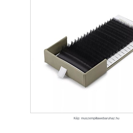
Kép: muszempillawebaruhaz.hu