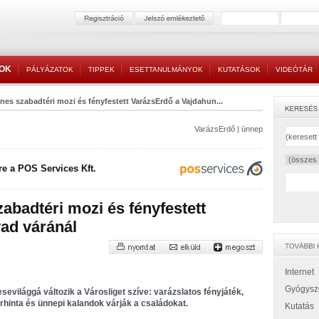
TOK
PÁLYÁZATOK
TIPPEK
ESETTANULMÁNYOK
KUTATÁSOK
VIDEÓTÁR
nes szabadtéri mozi és fényfestett VarázsErdő a Vajdahun...
VarázsErdő
|
ünnep
e a POS Services Kft.
abadtéri mozi és fényfestett
ad váránál
Internet
Gyógysz
sevilággá változik a Városliget szíve: varázslatos fényjáték,
rhinta és ünnepi kalandok várják a családokat.
Kutatás