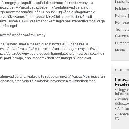
Logiszti
mét megnyitja kapuit a családok kedvenc téli rendezvénye, a
rázsLiget. A Városliget szívében, a Vajdahunyad vára előtt
Felelőss
grendezett esemény idén is január 1-ig várja a látogatókat. A
Kultúra
ervezők számos újdonsággal készültek: a terület fényfestett
rázsErdővé alakul, vasárnaponként ingyenes szabadtéri mozi várja
Környez
közönséget.
Technol
nyfestészet és VarázsÖsvény
Élelmisz
Outdoor/
get, amely ismét a mesék világát hozza el Budapestre, a
és után VarázsErdővé változik: a fákat különleges fényfestészet
Média
 ékített VarázsÖsvény pedig egyedi hangulatot teremt az esti sétákhoz.
fie-pont is várja, ahol megörökíthetik az ünnepi pillanatokat.
ahunyad váránál kialakított szabadtéri mozi. A VarázsMozi műsorán
Innova
repelnek, amelyeket a családok ingyenesen tekinthetnek meg.
kezelés
Hogyan
látáspro
Milyen 
dolgozó
Állásk
Babérme
(x)