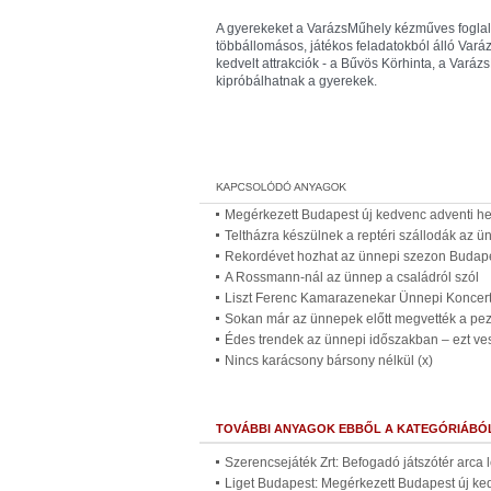
A gyerekeket a VarázsMűhely kézműves foglalk
többállomásos, játékos feladatokból álló Varáz
kedvelt attrakciók - a Bűvös Körhinta, a Varázs
kipróbálhatnak a gyerekek.
Megérkezett Budapest új kedvenc adventi he
Teltházra készülnek a reptéri szállodák az ü
Rekordévet hozhat az ünnepi szezon Budap
A Rossmann-nál az ünnep a családról szól
Liszt Ferenc Kamarazenekar Ünnepi Koncer
Sokan már az ünnepek előtt megvették a pezs
Édes trendek az ünnepi időszakban – ezt ve
Nincs karácsony bársony nélkül (x)
TOVÁBBI ANYAGOK EBBŐL A KATEGÓRIÁBÓ
Szerencsejáték Zrt: Befogadó játszótér arca 
Liget Budapest: Megérkezett Budapest új ke