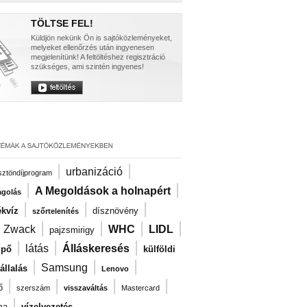
TÖLTSE FEL!
Küldjön nekünk Ön is sajtóközleményeket,
melyeket ellenőrzés után ingyenesen
megjelenítünk! A feltöltéshez regisztráció
szükséges, ami szintén ingyenes!
|
|
urbanizáció
ösztöndíjprogram
|
|
A Megoldások a holnapért
agolás
|
|
|
kvíz
dísznövény
szőrtelenítés
|
|
|
|
|
Zwack
WHC
LIDL
pajzsmirigy
|
|
|
látás
Álláskeresés
ipő
külföldi
|
|
|
Samsung
llalás
Lenovo
|
|
|
|
ő
szerszám
visszaváltás
Mastercard
|
ma
vízelvezetés