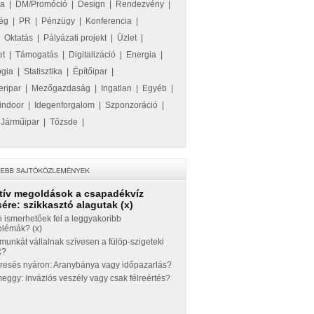
ka
|
DM/Promóció
|
Design
|
Rendezvény
|
ég
|
PR
|
Pénzügy
|
Konferencia
|
|
Oktatás
|
Pályázati projekt
|
Üzlet
|
et
|
Támogatás
|
Digitalizáció
|
Energia
|
ógia
|
Statisztika
|
Építőipar
|
eripar
|
Mezőgazdaság
|
Ingatlan
|
Egyéb
|
indoor
|
Idegenforgalom
|
Szponzoráció
|
|
Járműipar
|
Tőzsde
|
tív megoldások a csapadékvíz
ére: szikkasztó alagutak (x)
 ismerhetőek fel a leggyakoribb
blémák? (x)
munkát vállalnak szívesen a fülöp-szigeteki
k?
eresés nyáron: Aranybánya vagy időpazarlás?
ggy: inváziós veszély vagy csak félreértés?