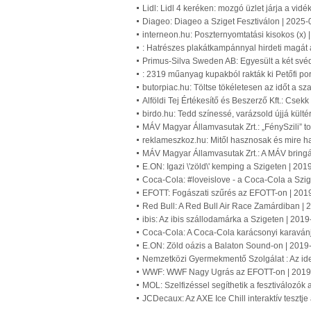
Lidl: Lidl 4 keréken: mozgó üzlet járja a vid
Diageo: Diageo a Sziget Fesztiválon | 2025-
interneon.hu: Poszternyomtatási kisokos (x) 
: Hatrészes plakátkampánnyal hirdeti magát 
Primus-Silva Sweden AB: Egyesült a két své
: 2319 műanyag kupakból rakták ki Petőfi por
butorpiac.hu: Töltse tökéletesen az időt a s
Alföldi Tej Értékesítő és Beszerző Kft.: Csekk
birdo.hu: Tedd színessé, varázsold újjá kültér
MÁV Magyar Államvasutak Zrt.: „FénySzili” t
reklameszkoz.hu: Mitől hasznosak és mire h
MÁV Magyar Államvasutak Zrt.: A MÁV bringá
E.ON: Igazi \'zöld\' kemping a Szigeten | 20
Coca-Cola: #loveislove - a Coca-Cola a Szi
EFOTT: Fogászati szűrés az EFOTT-on | 201
Red Bull: A Red Bull Air Race Zamárdiban |
ibis: Az ibis szállodamárka a Szigeten | 201
Coca-Cola: A Coca-Cola karácsonyi karavánja
E.ON: Zöld oázis a Balaton Sound-on | 2019
Nemzetközi Gyermekmentő Szolgálat : Az id
WWF: WWF Nagy Ugrás az EFOTT-on | 2019
MOL: Szelfizéssel segíthetik a fesztiválozók
JCDecaux: Az AXE Ice Chill interaktív teszt