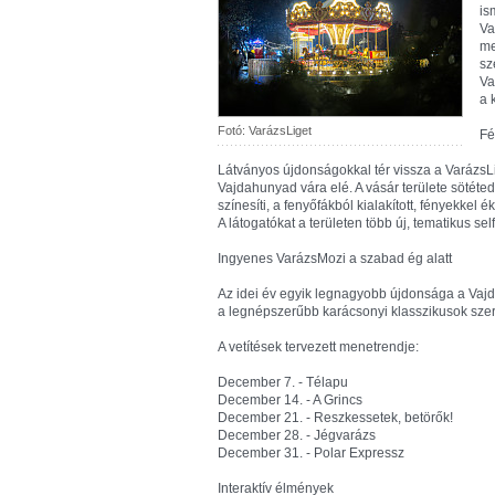
is
Va
me
sz
Va
a 
Fotó: VarázsLiget
Fé
Látványos újdonságokkal tér vissza a VarázsLi
Vajdahunyad vára elé. A vásár területe sötéted
színesíti, a fenyőfákból kialakított, fényekkel
A látogatókat a területen több új, tematikus sel
Ingyenes VarázsMozi a szabad ég alatt
Az idei év egyik legnagyobb újdonsága a Vajd
a legnépszerűbb karácsonyi klasszikusok sze
A vetítések tervezett menetrendje:
December 7. - Télapu
December 14. - A Grincs
December 21. - Reszkessetek, betörők!
December 28. - Jégvarázs
December 31. - Polar Expressz
Interaktív élmények