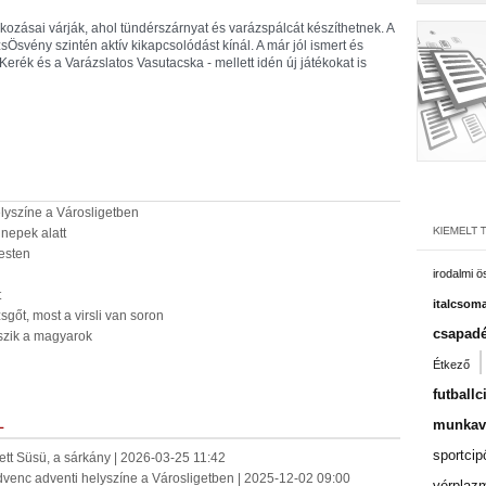
ozásai várják, ahol tündérszárnyat és varázspálcát készíthetnek. A
sÖsvény szintén aktív kikapcsolódást kínál. A már jól ismert és
Kerék és a Varázslatos Vasutacska - mellett idén új játékokat is
lyszíne a Városligetben
nnepek alatt
esten
irodalmi 
t
italcsom
gőt, most a virsli van soron
csapadé
szik a magyarok
Étkező
futballc
munkavá
L
sportcip
lett Süsü, a sárkány | 2026-03-25 11:42
dvenc adventi helyszíne a Városligetben | 2025-12-02 09:00
vérplaz