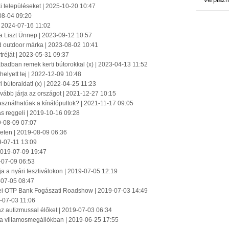
éki településeket | 2025-10-20 10:47
08-04 09:20
| 2024-07-16 11:02
a Liszt Ünnep | 2023-09-12 10:57
d outdoor márka | 2023-08-02 10:41
tréját | 2023-05-31 09:37
zabadban remek kerti bútorokkal (x) | 2023-04-13 11:52
 helyett tej | 2022-12-09 10:48
i bútoraidat! (x) | 2022-04-25 11:23
ovább járja az országot | 2021-12-27 10:15
asználhatóak a kínálópultok? | 2021-11-17 09:05
s reggeli | 2019-10-16 09:28
19-08-09 07:07
geten | 2019-08-09 06:36
9-07-11 13:09
 2019-07-09 19:47
9-07-09 06:53
 a nyári fesztiválokon | 2019-07-05 12:19
-07-05 08:47
ei OTP Bank Fogászati Roadshow | 2019-07-03 14:49
-07-03 11:06
 az autizmussal élőket | 2019-07-03 06:34
je a villamosmegállókban | 2019-06-25 17:55