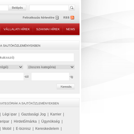
VÁLLALATI HÍREK
SZAKMAI HÍREK
NEWS
-tól
-ig
|
Légi ipar
|
Gazdasági Jog
|
Karrier
|
eripar
|
Hirdető/márka
|
Ügynökség
|
|
Mobil
|
E-biznisz
|
Kereskedelem
|