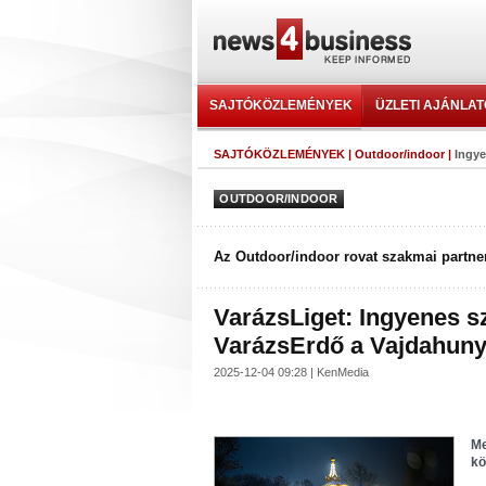
SAJTÓKÖZLEMÉNYEK
ÜZLETI AJÁNLA
SAJTÓKÖZLEMÉNYEK
|
Outdoor/indoor
|
Ingye
OUTDOOR/INDOOR
Az Outdoor/indoor rovat szakmai partner
VarázsLiget: Ingyenes sz
VarázsErdő a Vajdahuny
2025-12-04 09:28 | KenMedia
Me
kö