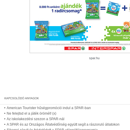
spar.hu
American Tourister hűségpromóció indul a SPAR-ban
Ne felejtsd el a játék örömét! (x)
Az iskolakezdési szezon a SPAR-nál
A SPAR és az Országos Állatvédőrség együtt segít a rászoruló állatokon