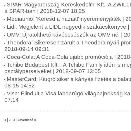
SPAR Magyarország Kereskedelmi Kft.: A ZWILLI
a SPAR-ban | 2018-12-07 18:25
Médiaunió: 'Keresd a hazait!' nyereményjáték | 
Lidl: Megjelent a LIDL negyedik szakácskönyve |
OMV: Újratölthető kávéscsészék az OMV-nél | 2
Theodora: Sikeresen zárult a Theodora nyári pr
2018-09-14 09:31
Coca-Cola: A Coca-Cola újabb promóciója | 2018
Tchibo Budapest Kft. : A Tchibo Family idén is meg
osztályperselyeket | 2018-09-07 13:05
MasterCard: Kiugró siker a kártyás fizetés a balat
08-15 14:52
Visa: Elindult a Visa labdarúgó világbajnokság 
07:14
|
|
|
1
2
3
következő »