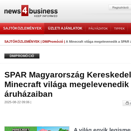
SAJTÓKÖZLEMÉNYEK
ÜZLETI AJÁNLATOK
PÁLYÁZATOK
TIPPEK
SAJTÓKÖZLEMÉNYEK
|
DM/Promóció
|
A Minecraft világa megelevenedik a SPAR
DM/PROMÓCIÓ
SPAR Magyarország Kereskedelm
Minecraft világa megelevenedik
áruházaiban
2025-08-22 09:06 |
A világ egyik legisme