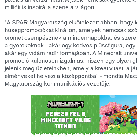
millióit is inspirálja szerte a világon.
"A SPAR Magyarország elkötelezett abban, hogy id
hűségpromóciókat kínáljon, amelyek nemcsak szó
örömet csempésznek a mindennapokba, és szereth
a gyerekeknek - akár egy kedves plüssfigura, egy
akár egy vidám radír formájában. A Minecraft un
promóció különösen izgalmas, hiszen egy olyan glo
jelenik meg üzleteinkben, amely a kreativitást, a j
élményeket helyezi a középpontba" - mondta Mac
Magyarország kommunikációs vezetője.