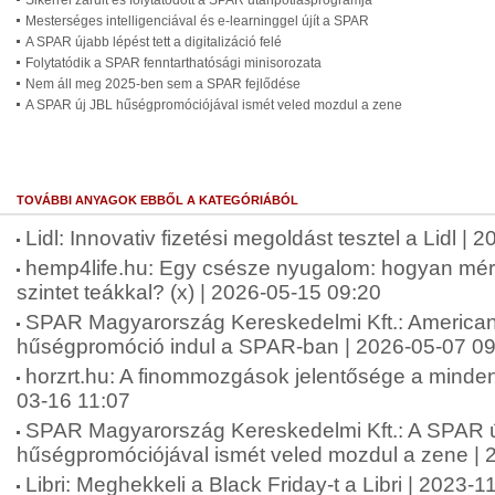
Sikerrel zárult és folytatódott a SPAR utánpótlásprogramja
Mesterséges intelligenciával és e-learninggel újít a SPAR
A SPAR újabb lépést tett a digitalizáció felé
Folytatódik a SPAR fenntarthatósági minisorozata
Nem áll meg 2025-ben sem a SPAR fejlődése
A SPAR új JBL hűségpromóciójával ismét veled mozdul a zene
TOVÁBBI ANYAGOK EBBŐL A KATEGÓRIÁBÓL
Lidl: Innovativ fizetési megoldást tesztel a Lidl |
hemp4life.hu: Egy csésze nyugalom: hogyan mérsé
szintet teákkal? (x) | 2026-05-15 09:20
SPAR Magyarország Kereskedelmi Kft.: American 
hűségpromóció indul a SPAR-ban | 2026-05-07 09
horzrt.hu: A finommozgások jelentősége a minde
03-16 11:07
SPAR Magyarország Kereskedelmi Kft.: A SPAR 
hűségpromóciójával ismét veled mozdul a zene | 
Libri: Meghekkeli a Black Friday-t a Libri | 2023-