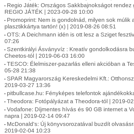
Regio Játék: Országos Sakkbajnokságot rendez
REGIO JÁTÉK | 2023-09-28 10:00
Promoprint: Nem is gondolnád, milyen sok múlik 
plasztikkártya tartón! (x) | 2019-08-26 08:51
OTS: A Deichmann idén is ott lesz a Sziget feszti
07:26
Szentkirályi Ásványvíz : Kreatív gondolkodásra bu
Cheetos-tól | 2019-06-03 16:00
TESCO: Élelmiszer-pazarlás elleni akcióban a Te
05-28 21:38
SPAR Magyarország Kereskedelmi Kft.: Otthonszé
2019-03-27 13:36
pitbullcase.hu: Fényképes telefontok ajándékokk
Theodora: Fotópályázat a Theodora-tól | 2019-02
Vodafone: Díjmentes hívás és 90 GB internet a Vo
napra | 2019-02-14 09:47
McDonald's: Új könyvsorozatával buzdít olvasásr
2019-02-04 10:23