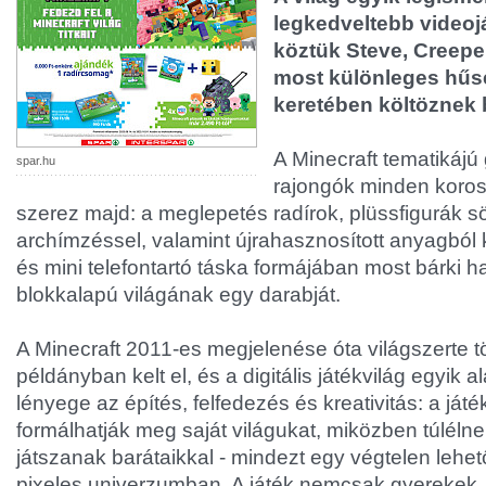
legkedveltebb videojá
köztük Steve, Creeper
most különleges hű
keretében költöznek 
A Minecraft tematikájú
spar.hu
rajongók minden koros
szerez majd: a meglepetés radírok, plüssfigurák sö
archímzéssel, valamint újrahasznosított anyagból 
és mini telefontartó táska formájában most bárki 
blokkalapú világának egy darabját.
A Minecraft 2011-es megjelenése óta világszerte tö
példányban kelt el, és a digitális játékvilág egyik a
lényege az építés, felfedezés és kreativitás: a ját
formálhatják meg saját világukat, miközben túlélne
játszanak barátaikkal - mindezt egy végtelen lehe
pixeles univerzumban. A játék nemcsak gyerekek,