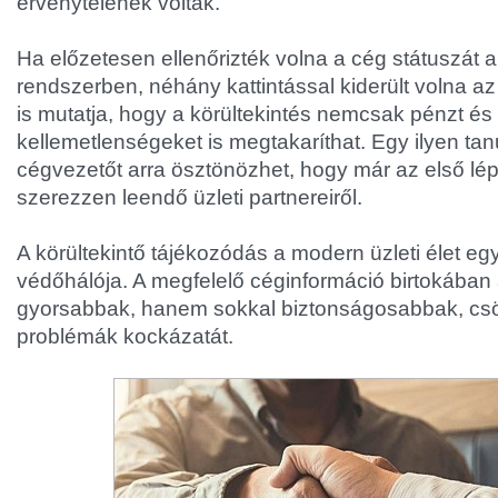
érvénytelenek voltak.
Ha előzetesen ellenőrizték volna a cég státuszát 
rendszerben, néhány kattintással kiderült volna az
is mutatja, hogy a körültekintés nemcsak pénzt és 
kellemetlenségeket is megtakaríthat. Egy ilyen t
cégvezetőt arra ösztönözhet, hogy már az első lé
szerezzen leendő üzleti partnereiről.
A körültekintő tájékozódás a modern üzleti élet eg
védőhálója. A megfelelő céginformáció birtokába
gyorsabbak, hanem sokkal biztonságosabbak, cs
problémák kockázatát.