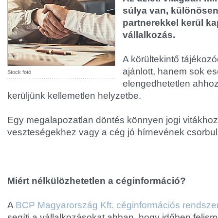
súlya van, különösen
partnerekkel kerül k
vállalkozás.
A körültekintő tájéko
ajánlott, hanem sok e
Stock fotó
elengedhetetlen ahho
kerüljünk kellemetlen helyzetbe.
Egy megalapozatlan döntés könnyen jogi vitákhoz
veszteségekhez vagy a cég jó hírnevének csorbul
Miért nélkülözhetetlen a céginformáció?
A
BCP Magyarország Kft. céginformációs rendsze
segíti a vállalkozásokat abban, hogy időben felis