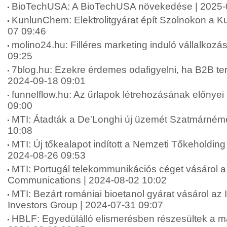
BioTechUSA: A BioTechUSA növekedése | 2025-
KunlunChem: Elektrolitgyárat épít Szolnokon a 
07 09:46
molino24.hu: Filléres marketing induló vállalkoz
09:25
7blog.hu: Ezekre érdemes odafigyelni, ha B2B terül
2024-09-18 09:01
funnelflow.hu: Az űrlapok létrehozásának előnyei 
09:00
MTI: Átadták a De'Longhi új üzemét Szatmárnéme
10:08
MTI: Új tőkealapot indított a Nemzeti Tőkeholding
2024-08-26 09:53
MTI: Portugál telekommunikációs céget vásárol a 
Communications | 2024-08-02 10:02
MTI: Bezárt romániai bioetanol gyárat vásárol az 
Investors Group | 2024-07-31 09:07
HBLF: Egyedülálló elismerésben részesültek a ma