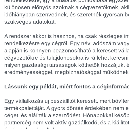
rendelkezésre, így a találatok pontosítása egysze
különösen előnyös azoknak a cégvezetőknek, aki
időhiányban szenvednek, és szeretnék gyorsan b
szükséges adatokat.
A rendszer akkor is hasznos, ha csak részleges in
rendelkezésre egy cégről. Egy név, adószám va
alapján is könnyen beazonosítható a keresett válla
cégvezetőkre és tulajdonosokra is rá lehet keresni,
milyen gazdasági társaságok köthetők hozzájuk, 
eredményességgel, megbízhatósággal működnek
Lássunk egy példát, miért fontos a céginformác
Egy vállalkozás új beszállítót keresett, mert bővíte
termékpalettáját. A gyors döntés érdekében nem e
céget, és aláírták a szerződést. Hónapokkal később
partnercég nem volt aktív gazdálkodó, és a kiállíto