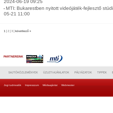
2024-06-19 09:25
MTI: Bukarestben nyitott videójáték-fejlesztő stú
05-21 11:00
|
|
|
1
2
3
következő »
PARTNEREINK
SAJTÓKÖZLEMÉNYEK
ÜZLETI AJÁNLATOK
PÁLYÁZATOK
TIPPEK
Jogi tudnivalók
Impresszum
Médiaajánlat
Webmester