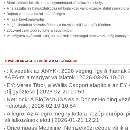
Stabilizálódni látszik a hazai nyomdaipari vállalkozások helyzete
A halászattal és halgazdálkodással foglalkozó vállalkozások stabil szereplői 
Bajban vannak a hazai takarítócégek
A hazai kerékpárgyártás
Megállíthatatlan átrendeződések a hazai közúti fuvarozók körében
2015-nél csak jobb év jöhet a cégvilágban
Veszélyben a vállalati siker, ha az üzleti biztonságot nem veszik elég komolya
TOVÁBBI ANYAGOK EBBŐL A KATEGÓRIÁBÓL
: Kivezetik az ÁNYK-t 2026 végéig: Így állhatnak
eÁFA-ra a magyar vállalatok | 2026-03-26 10:00
EY: Veres Tibor, a Wallis Csoport alapítója az E
Díj győztese | 2026-02-20 10:59
NetLock: A BioTechUSA és a Docler Holding vezére
indítottak | 2026-02-19 10:54
Allegro: Az Allegro megnyitotta a közép-európai 
vállalkozások előtt | 2026-01-21 12:21
Oncompass Medicine: Nemzetközi céggé válik a 