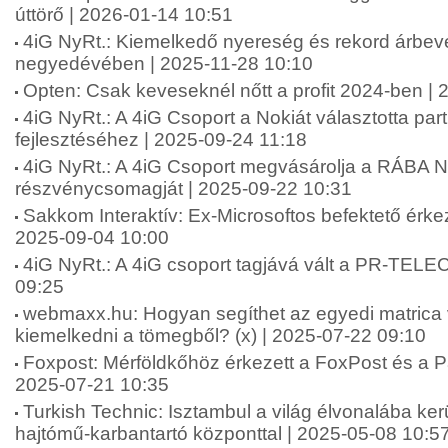
úttörő | 2026-01-14 10:51
4iG NyRt.: Kiemelkedő nyereség és rekord árbev
negyedévében | 2025-11-28 10:10
Opten: Csak keveseknél nőtt a profit 2024-ben |
4iG NyRt.: A 4iG Csoport a Nokiát választotta par
fejlesztéséhez | 2025-09-24 11:18
4iG NyRt.: A 4iG Csoport megvásárolja a RÁBA Ny
részvénycsomagját | 2025-09-22 10:31
Sakkom Interaktív: Ex-Microsoftos befektető érke
2025-09-04 10:00
4iG NyRt.: A 4iG csoport tagjává vált a PR-TEL
09:25
webmaxx.hu: Hogyan segíthet az egyedi matrica 
kiemelkedni a tömegből? (x) | 2025-07-22 09:10
Foxpost: Mérföldkőhöz érkezett a FoxPost és a Pa
2025-07-21 10:35
Turkish Technic: Isztambul a világ élvonalába ker
hajtómű-karbantartó központtal | 2025-05-08 10:5