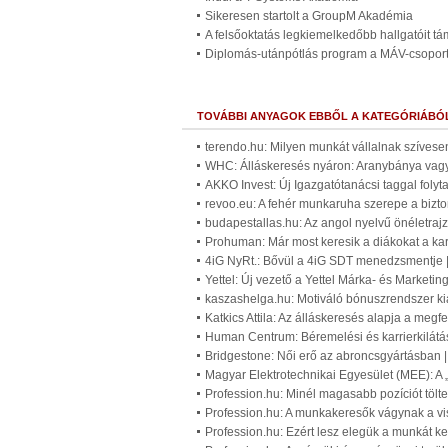
Sikeresen startolt a GroupM Akadémia
A felsőoktatás legkiemelkedőbb hallgatóit t
Diplomás-utánpótlás program a MÁV-csopor
TOVÁBBI ANYAGOK EBBŐL A KATEGÓRIÁBÓ
terendo.hu: Milyen munkát vállalnak szívese
WHC: Álláskeresés nyáron: Aranybánya vagy
AKKO Invest: Új Igazgatótanácsi taggal foly
revoo.eu: A fehér munkaruha szerepe a bizt
budapestallas.hu: Az angol nyelvű önéletra
Prohuman: Már most keresik a diákokat a ka
4iG NyRt.: Bővül a 4iG SDT menedzsmentje 
Yettel: Új vezető a Yettel Márka- és Market
kaszashelga.hu: Motiváló bónuszrendszer ki
Katkics Attila: Az álláskeresés alapja a megf
Human Centrum: Béremelési és karrierkilátá
Bridgestone: Női erő az abroncsgyártásban 
Magyar Elektrotechnikai Egyesület (MEE): A 
Profession.hu: Minél magasabb pozíciót töl
Profession.hu: A munkakeresők vágynak a vis
Profession.hu: Ezért lesz elegük a munkát ke