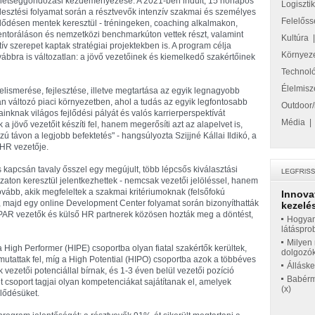
hetséggondozási kezdeményezése. A 2021-ben indult, 15 hónapos
Logiszti
jlesztési folyamat során a résztvevők intenzív szakmai és személyes
Felelőss
jlődésen mentek keresztül - tréningeken, coaching alkalmakon,
ntoráláson és nemzetközi benchmarkúton vettek részt, valamint
Kultúra
tív szerepet kaptak stratégiai projektekben is. A program célja
Környez
vábbra is változatlan: a jövő vezetőinek és kiemelkedő szakértőinek
Technol
Élelmisz
elismerése, fejlesztése, illetve megtartása az egyik legnagyobb
an változó piaci környezetben, ahol a tudás az egyik legfontosabb
Outdoor/
nknak világos fejlődési pályát és valós karrierperspektívát
Média
a jövő vezetőit készíti fel, hanem megerősíti azt az alapelvet is,
ú távon a legjobb befektetés" - hangsúlyozta Szijjné Kállai Ildikó, a
HR vezetője.
kapcsán tavaly ősszel egy megújult, több lépcsős kiválasztási
ázaton keresztül jelentkezhettek - nemcsak vezetői jelöléssel, hanem
tovább, akik megfeleltek a szakmai kritériumoknak (felsőfokú
Innova
ő), majd egy online Development Center folyamat során bizonyíthatták
kezelés
 SPAR vezetők és külső HR partnerek közösen hozták meg a döntést,
Hogyan
látáspro
Milyen 
a High Performer (HIPE) csoportba olyan fiatal szakértők kerültek,
dolgozó
mutattak fel, míg a High Potential (HIPO) csoportba azok a többéves
Állásk
k vezetői potenciállal bírnak, és 1-3 éven belül vezetői pozíció
Babérme
t csoport tagjai olyan kompetenciákat sajátítanak el, amelyek
(x)
jlődésüket.