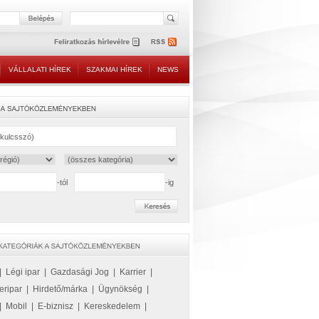
VÁLLALATI HÍREK
SZAKMAI HÍREK
NEWS
-tól
-ig
|
Légi ipar
|
Gazdasági Jog
|
Karrier
|
eripar
|
Hirdető/márka
|
Ügynökség
|
|
Mobil
|
E-biznisz
|
Kereskedelem
|