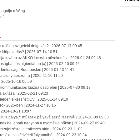
ámogatja a Wing
tnál
L
n a fülöp-szigeteki dolgozók? | 2026-07-17 09:45
 időpazarlás? | 2026-07-14 10:51
tatja tovább az AKKO Invest a növekedést | 2026-04-24 09:48
onságban és higiéniában (x) | 2026-02-10 09:46
jz fontossága Budapesten | 2026-01-13 11:41
rácsonyi szezonra | 2025-11-10 11:50
| 2025-10-16 05:59
ingkommunikációs Igazgatóság élén | 2025-07-30 09:13
alakítása | 2025-02-21 09:23
elelően elkészített CV | 2025-01-14 09:10
sok 2025-ben | 2024-11-27 10:16
| 2024-10-21 10:07
„Mi a pálya?” műszaki pályaválasztó fesztivál | 2024-10-09 09:33
tenek be, annál nagyobb a nyomás a nőkön | 2024-09-27 09:40
szajelzésre jelentkezés után | 2024-09-23 11:02
resőknek a felvételi folyamatból | 2024-09-23 10:34