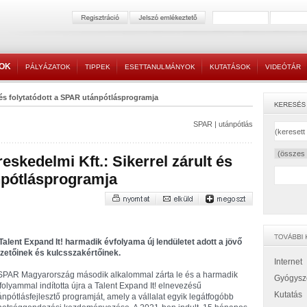
TOK
PÁLYÁZATOK
TIPPEK
ESETTANULMÁNYOK
KUTATÁSOK
VIDEÓTÁR
t és folytatódott a SPAR utánpótlásprogramja
SPAR
|
utánpótlás
kedelmi Kft.: Sikerrel zárult és
npótlásprogramja
Talent Expand It! harmadik évfolyama új lendületet adott a jövő
zetőinek és kulcsszakértőinek.
Internet
SPAR Magyarország második alkalommal zárta le és a harmadik
Gyógysz
folyammal indította újra a Talent Expand It! elnevezésű
Kutatás
ánpótlásfejlesztő programját, amely a vállalat egyik legátfogóbb