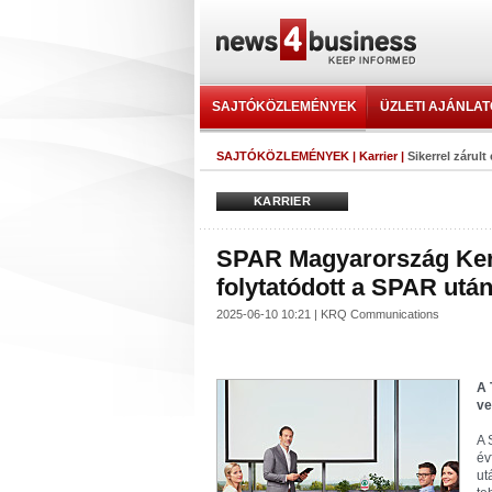
SAJTÓKÖZLEMÉNYEK
ÜZLETI AJÁNLA
SAJTÓKÖZLEMÉNYEK
|
Karrier
|
Sikerrel zárul
KARRIER
SPAR Magyarország Keres
folytatódott a SPAR utá
2025-06-10 10:21 | KRQ Communications
A 
ve
A 
év
ut