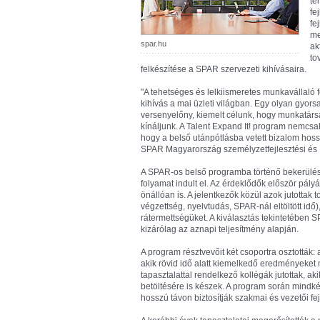
te
fe
fe
me
spar.hu
ak
to
felkészítése a SPAR szervezeti kihívásaira.
"A tehetséges és lelkiismeretes munkavállaló f
kihívás a mai üzleti világban. Egy olyan gyors
versenyelőny, kiemelt célunk, hogy munkatársai
kínáljunk. A Talent Expand It! program nemcsak 
hogy a belső utánpótlásba vetett bizalom hossz
SPAR Magyarország személyzetfejlesztési és 
A SPAR-os belső programba történő bekerülés 
folyamat indult el. Az érdeklődők először pály
önállóan is. A jelentkezők közül azok jutottak 
végzettség, nyelvtudás, SPAR-nál eltöltött id
rátermettségüket. A kiválasztás tekintetében
kizárólag az aznapi teljesítmény alapján.
A program résztvevőit két csoportra osztották: 
akik rövid idő alatt kiemelkedő eredményeket 
tapasztalattal rendelkező kollégák jutottak, aki
betöltésére is készek. A program során mindké
hosszú távon biztosítják szakmai és vezetői fe