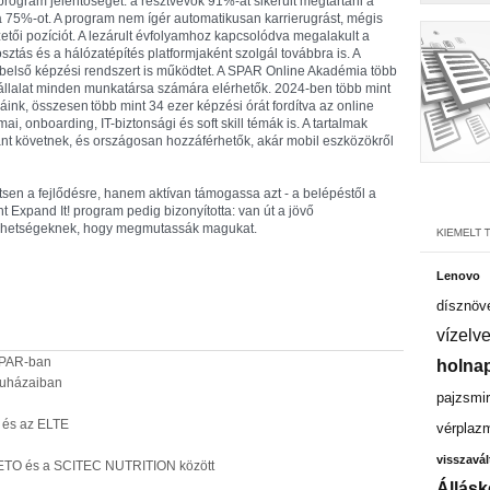
program jelentőségét: a résztvevők 91%-át sikerült megtartani a
e a 75%-ot. A program nem ígér automatikusan karrierugrást, mégis
etői pozíciót. A lezárult évfolyamhoz kapcsolódva megalakult a
ztás és a hálózatépítés platformjaként szolgál továbbra is. A
belső képzési rendszert is működtet. A SPAR Online Akadémia több
 vállalat minden munkatársa számára elérhetők. 2024-ben több mint
gáink, összesen több mint 34 ezer képzési órát fordítva az online
i, onboarding, IT-biztonsági és soft skill témák is. A tartalmak
tant követnek, és országosan hozzáférhetők, akár mobil eszközökről
sen a fejlődésre, hanem aktívan támogassa azt - a belépéstől a
t Expand It! program pedig bizonyította: van út a jövő
a tehetségeknek, hogy megmutassák magukat.
Lenovo
dísznöv
vízelv
SPAR-ban
holnap
ruházaiban
pajzsmir
 és az ELTE
vérplaz
visszavál
 ETO és a SCITEC NUTRITION között
Állásk