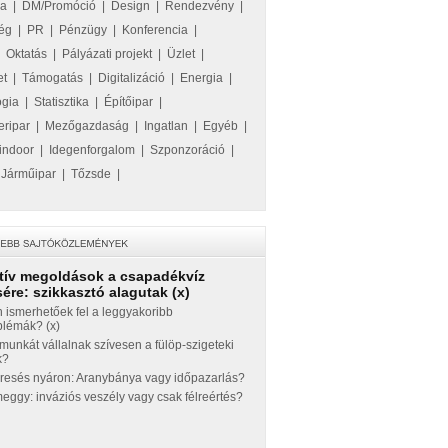
ka
|
DM/Promóció
|
Design
|
Rendezvény
|
ég
|
PR
|
Pénzügy
|
Konferencia
|
|
Oktatás
|
Pályázati projekt
|
Üzlet
|
et
|
Támogatás
|
Digitalizáció
|
Energia
|
ógia
|
Statisztika
|
Építőipar
|
eripar
|
Mezőgazdaság
|
Ingatlan
|
Egyéb
|
indoor
|
Idegenforgalom
|
Szponzoráció
|
|
Járműipar
|
Tőzsde
|
tív megoldások a csapadékvíz
ére: szikkasztó alagutak (x)
 ismerhetőek fel a leggyakoribb
blémák? (x)
munkát vállalnak szívesen a fülöp-szigeteki
k?
eresés nyáron: Aranybánya vagy időpazarlás?
ggy: inváziós veszély vagy csak félreértés?