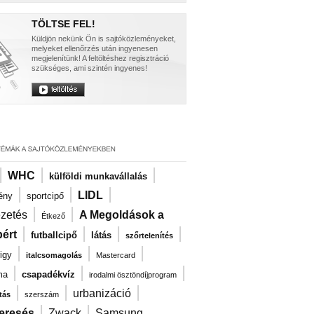
TÖLTSE FEL!
Küldjön nekünk Ön is sajtóközleményeket,
melyeket ellenőrzés után ingyenesen
megjelenítünk! A feltöltéshez regisztráció
szükséges, ami szintén ingyenes!
|
|
|
WHC
külföldi munkavállalás
|
|
|
LIDL
ény
sportcipő
|
|
ezetés
A Megoldások a
Étkező
|
|
|
|
ért
futballcipő
látás
szőrtelenítés
|
|
|
igy
italcsomagolás
Mastercard
|
|
|
ma
csapadékvíz
irodalmi ösztöndíjprogram
|
|
|
urbanizáció
tás
szerszám
|
|
eresés
Zwack
Samsung