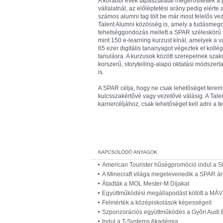
A korábbi évek tapasztalatai megerősítették a 
vállalatnál, az előléptetési arány pedig elért
számos alumni tag tölt be már most felelős vez
Talent Alumni közösség is, amely a tudásmegos
tehetséggondozás mellett a SPAR széleskörű 
mint 150 e-learning kurzust kínál, amelyek a
65 ezer digitális tananyagot végeztek el kollé
tanulásra. A kurzusok között szerepelnek szakma
korszerű, storytelling-alapú oktatási módszer
is.
A SPAR célja, hogy ne csak lehetőséget teremt
kulcsszakértővé vagy vezetővé válásig. A Talen
karriercéljához, csak lehetőséget kell adni 
American Tourister hűségpromóció indul a 
A Minecraft világa megelevenedik a SPAR á
Átadták a MOL Mester-M Díjakat
Együttműködési megállapodást kötött a MÁV
Felmérték a középiskolások képességeit
Szponzorációs együttműködés a Győri Audi
Indul a T-Systems Akadémia