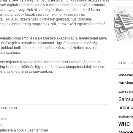
ásnál: a SPAR komoly hangsúlyt fektet a munkavállalók oktatására és
yan digitális platform, amely a vállalat minden dolgozója számára
 tananyagot végeztek el a kollégák, összesen több mint 34 ezer
 elérhető anyagok között szerepelnek munkavédelmi és
a, HACCP), szakterületi oktatások (pékség, hús, zöldség-
 tréningek, onboarding programok, sőt, nemzetközi együttműködésből
etanító programot és a Beszerzési Akadémiát is, lehetőséget adva
értékeljék a betanítási folyamatot - így támogatva a minőségi
 például bolti tabletek - elérhetők az összes üzletben, ezzel is
társ számára.
ekerüljenek a szervezetbe, hanem hosszú távon fejlődjenek is
ning kínálatot, különös figyelmet fordítva a kompetenciafejlesztésre
ésére az e-learning tanagyagokba.
visszavál
munkavá
szerszám
Samsu
urbani
ruházaiban
irodalmi 
ozata
WHC
e
et építésére a SPAR Szentendrén
Megol