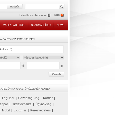
VÁLLALATI HÍREK
SZAKMAI HÍREK
NEWS
-tól
-ig
|
Légi ipar
|
Gazdasági Jog
|
Karrier
|
eripar
|
Hirdető/márka
|
Ügynökség
|
|
Mobil
|
E-biznisz
|
Kereskedelem
|