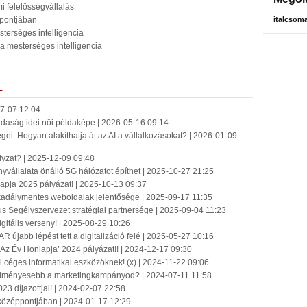
i felelősségvállalás
ppontjában
italcsom
terséges intelligencia
 a mesterséges intelligencia
L
7-07 12:04
azdaság idei női példaképe | 2026-05-16 09:14
ei: Hogyan alakíthatja át az AI a vállalkozásokat? | 2026-01-09
ályzat? | 2025-12-09 09:48
yvállalata önálló 5G hálózatot építhet | 2025-10-27 21:25
apja 2025 pályázat! | 2025-10-13 09:37
 akadálymentes weboldalak jelentősége | 2025-09-17 11:35
us Segélyszervezet stratégiai partnersége | 2025-09-04 11:23
igitális verseny! | 2025-08-29 10:26
újabb lépést tett a digitalizáció felé | 2025-05-27 10:16
Az Év Honlapja’ 2024 pályázat!! | 2024-12-17 09:30
i céges informatikai eszközöknek! (x) | 2024-11-22 09:06
edményesebb a marketingkampányod? | 2024-07-11 11:58
3 díjazottjai! | 2024-02-07 22:58
k középpontjában | 2024-01-17 12:29