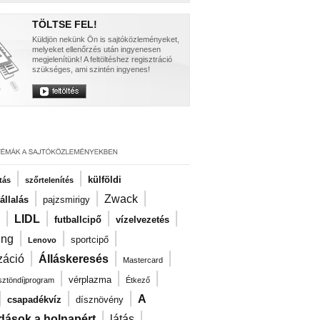
TÖLTSE FEL!
Küldjön nekünk Ön is sajtóközleményeket,
melyeket ellenőrzés után ingyenesen
megjelenítünk! A feltöltéshez regisztráció
szükséges, ami szintén ingyenes!
|
|
külföldi
tás
szőrtelenítés
|
|
|
Zwack
llalás
pajzsmirigy
|
|
|
|
LIDL
futballcipő
vízelvezetés
|
|
|
ng
sportcipő
Lenovo
|
|
|
záció
Álláskeresés
Mastercard
|
|
|
vérplazma
ösztöndíjprogram
Étkező
|
|
|
A
csapadékvíz
dísznövény
|
|
dások a holnapért
látás