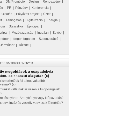
ka
|
DM/Promóció
|
Design
|
Rendezvény
|
ég
|
PR
|
Pénzügy
|
Konferencia
|
|
Oktatás
|
Pályázati projekt
|
Üzlet
|
et
|
Támogatás
|
Digitalizáció
|
Energia
|
ógia
|
Statisztika
|
Építőipar
|
eripar
|
Mezőgazdaság
|
Ingatlan
|
Egyéb
|
indoor
|
Idegenforgalom
|
Szponzoráció
|
|
Járműipar
|
Tőzsde
|
tív megoldások a csapadékvíz
ére: szikkasztó alagutak (x)
 ismerhetőek fel a leggyakoribb
blémák? (x)
munkát vállalnak szívesen a fülöp-szigeteki
k?
eresés nyáron: Aranybánya vagy időpazarlás?
ggy: inváziós veszély vagy csak félreértés?