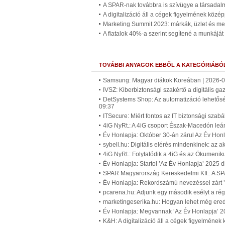
A SPAR-nak továbbra is szívügye a társadalm
A digitalizáció áll a cégek figyelmének közé
Marketing Summit 2023: márkák, üzlet és mes
A fiatalok 40%-a szerint segítené a munkáját
TOVÁBBI ANYAGOK EBBŐL A KATEGÓRIÁBÓ
Samsung: Magyar diákok Koreában | 2026-0
IVSZ: Kiberbiztonsági szakértő a digitális g
DetSystems Shop: Az automatizáció lehetőség
09:37
ITSecure: Miért fontos az IT biztonsági szab
4iG NyRt.: A 4iG csoport Észak-Macedón leán
Év Honlapja: Október 30-án zárul Az Év Honl
sybell.hu: Digitális elérés mindenkinek: az
4iG NyRt.: Folytatódik a 4iG és az Ökumenik
Év Honlapja: Startol ’Az Év Honlapja’ 2025 d
SPAR Magyarország Kereskedelmi Kft.: A SPAR 
Év Honlapja: Rekordszámú nevezéssel zárt ’
pcarena.hu: Adjunk egy második esélyt a rég
marketingeserika.hu: Hogyan lehet még er
Év Honlapja: Megvannak ‘Az Év Honlapja’ 202
K&H: A digitalizáció áll a cégek figyelméne