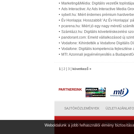
Marketing&Média: Digitális vezetők toplistáj
Ads Interactive: Az Ads Interactive Media G
sybell.hu: Miért érdemes prémium hardverbe
Év Honlapja: Hosszabbít ’Az Év Honlapja’ pá
pcarena.hu: Miért jó egy nagy méretű számít
Számlázz.hu: Digitális követeléskezelési szo
pandorant.com: Emeld vállalkozásod új szinte
Vodafone: Kihirdették a Vodafone Digitális Dí
Vodafone: Digitális kompetencia fejlesztése
MTI: Azonnali jegyérvényesítés a Budapest
|
|
|
1
2
3
következő »
PARTNEREINK
SAJTÓKÖZLEMÉNYEK
ÜZLETI AJÁNLAT
Jogi tudnivalók
Impresszum
Médiaajánlat
Web
Weboldalunk a jobb felhasználói élmény biztosítása