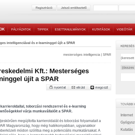
TOK
PÁLYÁZATOK
TIPPEK
ESETTANULMÁNYOK
KUTATÁSOK
VIDEÓTÁR
es intelligenciával és e-learninggel újít a SPAR
mesterséges intelligencia
|
SPAR
skedelmi Kft.: Mesterséges
rninggel újít a SPAR
 karrieroldallal, toborzási rendszerrel és e-learning
hetőségekkel várja munkavállalóit a SPAR.
Internet
ljeskörűen megújította karrieroldalát és toborzási folyamatait a
Gyógysz
AR Magyarország, hogy még hatékonyabban, ugyanakkor
Kutatás
berközeli módon szólítsa meg a potenciális munkatársakat. A