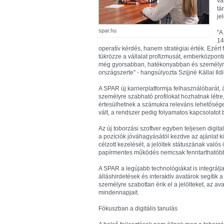
vá
tá
je
spar.hu
"A
14
operatív kérdés, hanem stratégiai érték. Ezért 
tükrözze a vállalat profizmusát, emberközpontú
még gyorsabban, hatékonyabban és személyre
országszerte" - hangsúlyozta Szijjné Kállai I
A SPAR új karrierplatformja felhasználóbarát, át
személyre szabható profilokat hozhatnak létre
értesülhetnek a számukra releváns lehetősége
vált, a rendszer pedig folyamatos kapcsolatot b
Az új toborzási szoftver egyben teljesen digital
a pozíciók jóváhagyásától kezdve az ajánlat ki
célzott kezelését, a jelöltek státuszának valós 
papírmentes működés nemcsak fenntarthatóbbá
A SPAR a legújabb technológiákat is integrálj
álláshirdetések és interaktív avatárok segítik a
személyre szabottan érik el a jelölteket, az a
mindennapjait.
Fókuszban a digitális tanulás