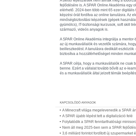
A belső fejlesztések nem állnak meg a toborz
fejlődésére is. A SPAR Online Akadémia egy ol
elérhető. 2024-ben több mint 65 ezer digitális
képzési órát fordítva az online tanulásra. Az
minőségbiztosítási képzések (gépek használat
gyümölcs), IT-biztonsági kurzusok, soft skill
származó, videós anyagok is.
A SPAR Online Akadémia integrálja a mentor-b
az új munkavállalók és vezetők számára, hogy 
beilleszkedést. A tanulásra dedikált eszközök -
biztosítva a hozzáférhetőséget minden munka
A SPAR célja, hogy a munkavállalók ne csak b
benne. Ezért a vállalat tovább bővíti az e-lear
és a munkavállalók által jelzett témák beépít
A Minecraft világa megelevenedik a SPAR á
A SPAR újabb lépést tett a digitalizáció felé
Folytatódik a SPAR fenntarthatósági minisor
Nem áll meg 2025-ben sem a SPAR fejlődés
3,6 milliárd forintot fordított új szupermark