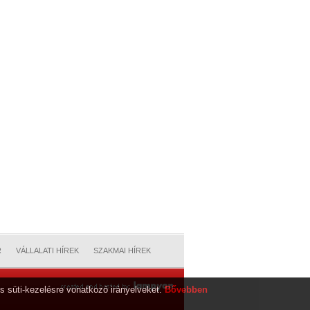
R
VÁLLALATI HÍREK
SZAKMAI HÍREK
s süti-kezelésre vonatkozó irányelveket.
Bővebben