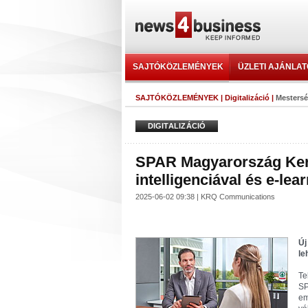
SAJTÓKÖZLEMÉNYEK
ÜZLETI AJÁNLA
SAJTÓKÖZLEMÉNYEK
|
Digitalizáció
|
Mesterség
DIGITALIZÁCIÓ
SPAR Magyarország Kere
intelligenciával és e-lea
2025-06-02 09:38 | KRQ Communications
Új
le
Te
SP
em