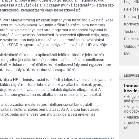
llalat célja, hogy a legmodernebb technológiai megoldásokkal
Logiszti
mogassa a pályázók és a HR csapat munkáját egyaránt - legyen szó
Felelőss
lentkezésről, kiválasztásról vagy beilleszkedésről.
Kultúra
 SPAR Magyarország az egyik legnagyobb hazai foglalkoztató, közel
Környez
 ezer munkavállalóval. A humán erőforrás számunkra nemcsak
fordítunk kiemelt figyelmet arra, hogy már a toborzási folyamat is
Technol
ságát és innovációs törekvéseit. A bevezetett újítások célja, hogy
Élelmisz
 szabottabban tudjuk megszólítani a leendő munkavállalókat
ldikó, a SPAR Magyarország személyzetfejlesztési és HR vezetője.
Outdoor/
Média
tekinthető és mobilra optimalizált felületet kínál. A jelentkezők
, megadhatják álláskeresési preferenciáikat, és automatikusan
kről. A dokumentumfeltöltés és jelentkezési folyamat egyszerűbbé
iztosít a pályázók és a toborzási csapat között.
izálja a HR adminisztrációt is: lefedi a teljes kiválasztási folyamatot
küldéséig. A rendszer lehetővé teszi az álláshirdetések gyors,
Innova
idejű követését, valamint az ajánlatok digitális elfogadását. A
kezelés
, hanem gyorsabbá és átláthatóbbá is teszi a folyamatokat.
Hogyan
látáspro
a a toborzásba: mesterséges intelligenciával támogatott
Milyen 
 vállalati kultúra hiteles bemutatását. Az AI alapú hirdetések
dolgozó
vatárok pedig élményszerűen mutatják be a cég értékeit és
Állásk
Babérme
(x)