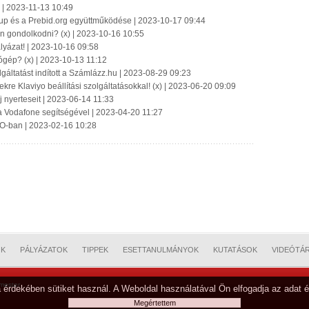
a | 2023-11-13 10:49
roup és a Prebid.org együttműködése | 2023-10-17 09:44
n gondolkodni? (x) | 2023-10-16 10:55
lyázat! | 2023-10-16 09:58
ógép? (x) | 2023-10-13 11:12
lgáltatást indított a Számlázz.hu | 2023-08-29 09:23
kre Klaviyo beállítási szolgáltatásokkal! (x) | 2023-06-20 09:09
j nyerteseit | 2023-06-14 11:33
 a Vodafone segítségével | 2023-04-20 11:27
GO-ban | 2023-02-16 10:28
OK
PÁLYÁZATOK
TIPPEK
ESETTANULMÁNYOK
KUTATÁSOK
VIDEÓTÁ
mester
 érdekében sütiket használ. A Weboldal használatával Ön elfogadja az adat é