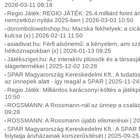
2026-03-11 09:18
Regio Játék: REGIO JÁTÉK: 25,4 milliárd forint á
nemzetközi nyitás 2025-ben | 2026-03-03 10:50
dorombolowebshop.hu: Macska fekhelyek: a cic
kulcsa (x) | 2026-02-11 11:50
asiadivat.hu: Férfi alsónemű: a kényelem, ami sz
hétköznapokban (x) | 2026-01-13 09:25
Játéksziget.hu: Az interaktív plüssök és a társas
slágertermékei | 2025-12-02 10:28
SPAR Magyarország Kereskedelmi Kft.: A tudatos
az ünnepek alatt - így reagál a SPAR | 2025-11-24
Regio Játék: Milliárdos karácsonyi költés a játék
10:50
ROSSMANN: A Rossmann-nál az ünnep a családró
09:28
ROSSMANN: A Rossmann újabb elismerései | 20
SPAR Magyarország Kereskedelmi Kft.: A SPAR
folytatja áruházainak korszerűsítését | 2025-09-25