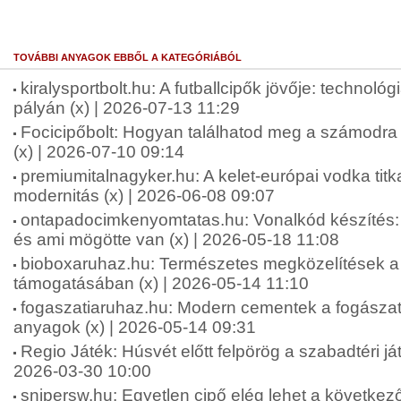
TOVÁBBI ANYAGOK EBBŐL A KATEGÓRIÁBÓL
kiralysportbolt.hu: A futballcipők jövője: technológ
pályán (x) | 2026-07-13 11:29
Focicipőbolt: Hogyan találhatod meg a számodra 
(x) | 2026-07-10 09:14
premiumitalnagyker.hu: A kelet-európai vodka tit
modernitás (x) | 2026-06-08 09:07
ontapadocimkenyomtatas.hu: Vonalkód készíté
és ami mögötte van (x) | 2026-05-18 11:08
bioboxaruhaz.hu: Természetes megközelítések a f
támogatásában (x) | 2026-05-14 11:10
fogaszatiaruhaz.hu: Modern cementek a fogásza
anyagok (x) | 2026-05-14 09:31
Regio Játék: Húsvét előtt felpörög a szabadtéri ját
2026-03-30 10:00
snipersw.hu: Egyetlen cipő elég lehet a következő