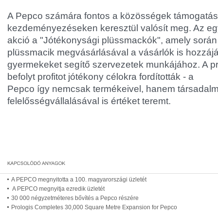
A Pepco számára fontos a közösségek támogatása
kezdeményezéseken keresztül valósít meg. Az egy
akció a "Jótékonysági plüssmackók", amely során l
plüssmacik megvásárlásával a vásárlók is hozzájá
gyermekeket segítő szervezetek munkájához. A p
befolyt profitot jótékony célokra fordították - a
Pepco így nemcsak termékeivel, hanem társadalm
felelősségvállalásával is értéket teremt.
A PEPCO megnyitotta a 100. magyarországi üzletét
A PEPCO megnyitja ezredik üzletét
30 000 négyzetméteres bővítés a Pepco részére
Prologis Completes 30,000 Square Metre Expansion for Pepco