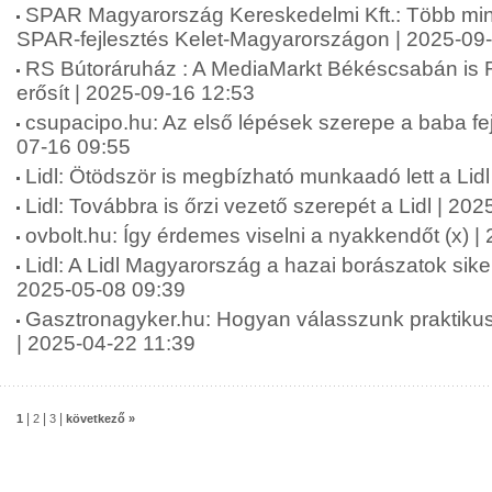
SPAR Magyarország Kereskedelmi Kft.: Több mint 2
SPAR-fejlesztés Kelet-Magyarországon | 2025-09
RS Bútoráruház : A MediaMarkt Békéscsabán is 
erősít | 2025-09-16 12:53
csupacipo.hu: Az első lépések szerepe a baba fej
07-16 09:55
Lidl: Ötödször is megbízható munkaadó lett a Lid
Lidl: Továbbra is őrzi vezető szerepét a Lidl | 20
ovbolt.hu: Így érdemes viselni a nyakkendőt (x) 
Lidl: A Lidl Magyarország a hazai borászatok siker
2025-05-08 09:39
Gasztronagyker.hu: Hogyan válasszunk praktikus
| 2025-04-22 11:39
|
|
|
1
2
3
következő »