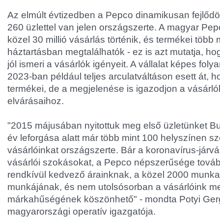
Az elmúlt évtizedben a Pepco dinamikusan fejlődö
260 üzlettel van jelen országszerte. A magyar Pe
közel 30 millió vásárlás történik, és termékei több m
háztartásban megtalálhatók - ez is azt mutatja, h
jól ismeri a vásárlók igényeit. A vállalat képes fol
2023-ban például teljes arculatváltáson esett át, 
termékei, de a megjelenése is igazodjon a vásárló
elvárásaihoz.
"2015 májusában nyitottuk meg első üzletünket Bu
év leforgása alatt már több mint 100 helyszínen szo
vásárlóinkat országszerte. Bár a koronavírus-járván
vásárlói szokásokat, a Pepco népszerűsége továbbr
rendkívül kedvező árainknak, a közel 2000 munkat
munkájának, és nem utolsósorban a vásárlóink me
márkahűségének köszönhető" - mondta Potyi Ger
magyarországi operatív igazgatója.