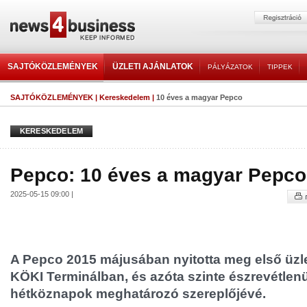
SAJTÓKÖZLEMÉNYEK
ÜZLETI AJÁNLATOK
PÁLYÁZATOK
TIPPEK
SAJTÓKÖZLEMÉNYEK
|
Kereskedelem
|
10 éves a magyar Pepco
KERESKEDELEM
Pepco: 10 éves a magyar Pepco
2025-05-15 09:00 |
A Pepco 2015 májusában nyitotta meg első üzle
KÖKI Terminálban, és azóta szinte észrevétlenül
hétköznapok meghatározó szereplőjévé.