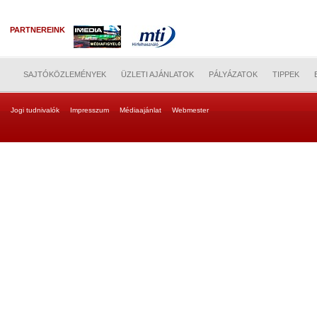
PARTNEREINK
SAJTÓKÖZLEMÉNYEK
ÜZLETI AJÁNLATOK
PÁLYÁZATOK
TIPPEK
Jogi tudnivalók
Impresszum
Médiaajánlat
Webmester