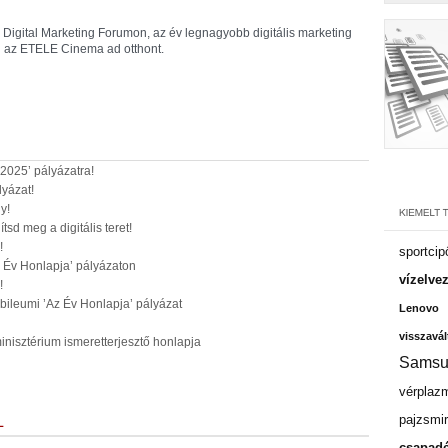
a Digital Marketing Forumon, az év legnagyobb digitális marketing
 az ETELE Cinema ad otthont.
2025’ pályázatra!
lyázat!
y!
sd meg a digitális teret!
!
sportcip
Az Év Honlapja’ pályázaton
vízelve
!
bileumi ’Az Év Honlapja’ pályázat
Lenovo
visszavál
nisztérium ismeretterjesztő honlapja
Samsu
vérplaz
pajzsmir
L
csapadé