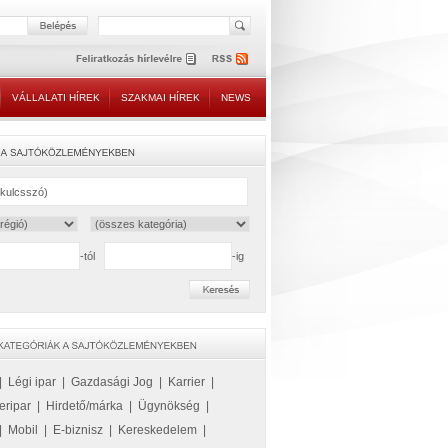
VÁLLALATI HÍREK
SZAKMAI HÍREK
NEWS
-tól
-ig
|
Légi ipar
|
Gazdasági Jog
|
Karrier
|
eripar
|
Hirdető/márka
|
Ügynökség
|
|
Mobil
|
E-biznisz
|
Kereskedelem
|