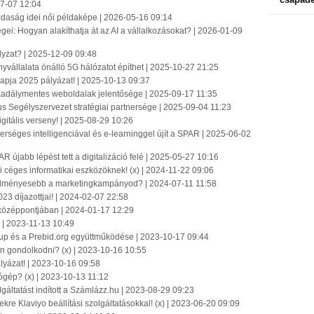
7-07 12:04
azdaság idei női példaképe | 2026-05-16 09:14
ei: Hogyan alakíthatja át az AI a vállalkozásokat? | 2026-01-09
ályzat? | 2025-12-09 09:48
yvállalata önálló 5G hálózatot építhet | 2025-10-27 21:25
apja 2025 pályázat! | 2025-10-13 09:37
 akadálymentes weboldalak jelentősége | 2025-09-17 11:35
us Segélyszervezet stratégiai partnersége | 2025-09-04 11:23
igitális verseny! | 2025-08-29 10:26
séges intelligenciával és e-learninggel újít a SPAR | 2025-06-02
újabb lépést tett a digitalizáció felé | 2025-05-27 10:16
i céges informatikai eszközöknek! (x) | 2024-11-22 09:06
edményesebb a marketingkampányod? | 2024-07-11 11:58
3 díjazottjai! | 2024-02-07 22:58
k középpontjában | 2024-01-17 12:29
a | 2023-11-13 10:49
roup és a Prebid.org együttműködése | 2023-10-17 09:44
n gondolkodni? (x) | 2023-10-16 10:55
lyázat! | 2023-10-16 09:58
ógép? (x) | 2023-10-13 11:12
lgáltatást indított a Számlázz.hu | 2023-08-29 09:23
kre Klaviyo beállítási szolgáltatásokkal! (x) | 2023-06-20 09:09