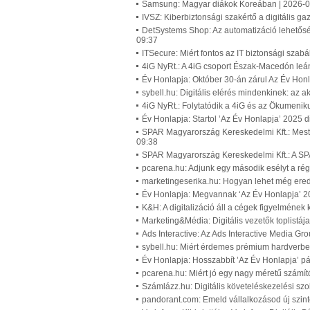
Samsung: Magyar diákok Koreában | 2026-0
IVSZ: Kiberbiztonsági szakértő a digitális g
DetSystems Shop: Az automatizáció lehetőség
09:37
ITSecure: Miért fontos az IT biztonsági szab
4iG NyRt.: A 4iG csoport Észak-Macedón leán
Év Honlapja: Október 30-án zárul Az Év Honl
sybell.hu: Digitális elérés mindenkinek: az
4iG NyRt.: Folytatódik a 4iG és az Ökumenik
Év Honlapja: Startol ’Az Év Honlapja’ 2025 d
SPAR Magyarország Kereskedelmi Kft.: Mester
09:38
SPAR Magyarország Kereskedelmi Kft.: A SPAR 
pcarena.hu: Adjunk egy második esélyt a rég
marketingeserika.hu: Hogyan lehet még er
Év Honlapja: Megvannak ‘Az Év Honlapja’ 202
K&H: A digitalizáció áll a cégek figyelméne
Marketing&Média: Digitális vezetők toplistáj
Ads Interactive: Az Ads Interactive Media G
sybell.hu: Miért érdemes prémium hardverbe
Év Honlapja: Hosszabbít ’Az Év Honlapja’ pá
pcarena.hu: Miért jó egy nagy méretű számít
Számlázz.hu: Digitális követeléskezelési szo
pandorant.com: Emeld vállalkozásod új szinte