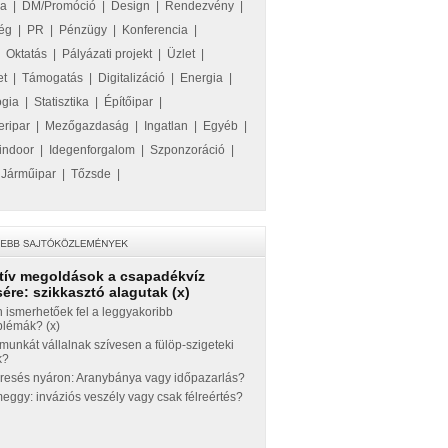
ka
|
DM/Promóció
|
Design
|
Rendezvény
|
ég
|
PR
|
Pénzügy
|
Konferencia
|
|
Oktatás
|
Pályázati projekt
|
Üzlet
|
et
|
Támogatás
|
Digitalizáció
|
Energia
|
ógia
|
Statisztika
|
Építőipar
|
eripar
|
Mezőgazdaság
|
Ingatlan
|
Egyéb
|
indoor
|
Idegenforgalom
|
Szponzoráció
|
|
Járműipar
|
Tőzsde
|
tív megoldások a csapadékvíz
ére: szikkasztó alagutak (x)
 ismerhetőek fel a leggyakoribb
blémák? (x)
munkát vállalnak szívesen a fülöp-szigeteki
k?
eresés nyáron: Aranybánya vagy időpazarlás?
ggy: inváziós veszély vagy csak félreértés?