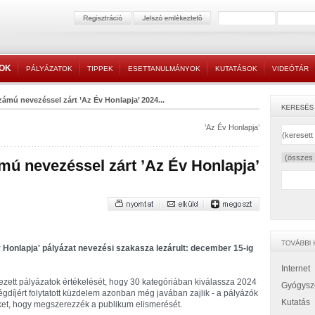
TOK
PÁLYÁZATOK
TIPPEK
ESETTANULMÁNYOK
KUTATÁSOK
VIDEÓTÁR
ámú nevezéssel zárt ’Az Év Honlapja’ 2024...
’Az Év Honlapja’
ú nevezéssel zárt ’Az Év Honlapja’
 Honlapja' pályázat nevezési szakasza lezárult: december 15-ig
Internet
ett pályázatok értékelését, hogy 30 kategóriában kiválassza 2024
Gyógysz
égdíjért folytatott küzdelem azonban még javában zajlik - a pályázók
Kutatás
ket, hogy megszerezzék a publikum elismerését.