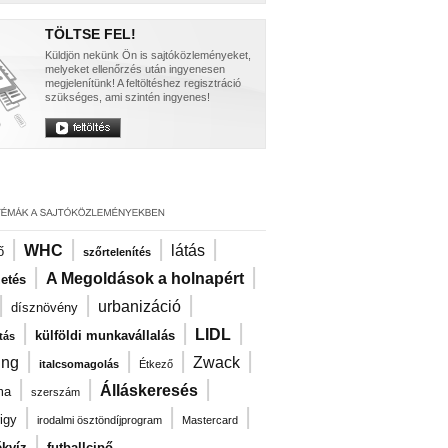
TÖLTSE FEL!
Küldjön nekünk Ön is sajtóközleményeket,
melyeket ellenőrzés után ingyenesen
megjelenítünk! A feltöltéshez regisztráció
szükséges, ami szintén ingyenes!
|
|
|
|
WHC
látás
ő
szőrtelenítés
|
|
A Megoldások a holnapért
zetés
|
|
|
urbanizáció
dísznövény
|
|
|
LIDL
külföldi munkavállalás
tás
|
|
|
|
ng
Zwack
italcsomagolás
Étkező
|
|
|
Álláskeresés
ma
szerszám
|
|
|
igy
irodalmi ösztöndíjprogram
Mastercard
|
kvíz
futballcipő