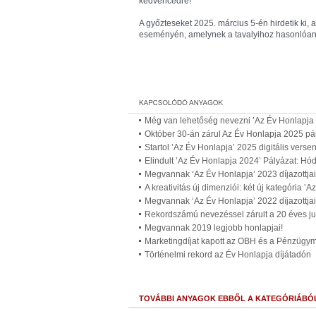
kedvencedre!
A győzteseket 2025. március 5-én hirdetik ki, 
eseményén, amelynek a tavalyihoz hasonlóan
Még van lehetőség nevezni ’Az Év Honlapja 
Október 30-án zárul Az Év Honlapja 2025 pá
Startol ’Az Év Honlapja’ 2025 digitális versen
Elindult ’Az Év Honlapja 2024’ Pályázat: Hódít
Megvannak ‘Az Év Honlapja’ 2023 díjazottjai
A kreativitás új dimenziói: két új kategória ’
Megvannak ‘Az Év Honlapja’ 2022 díjazottjai
Rekordszámú nevezéssel zárult a 20 éves ju
Megvannak 2019 legjobb honlapjai!
Marketingdíjat kapott az OBH és a Pénzügymi
Történelmi rekord az Év Honlapja díjátadón
TOVÁBBI ANYAGOK EBBŐL A KATEGÓRIÁBÓ