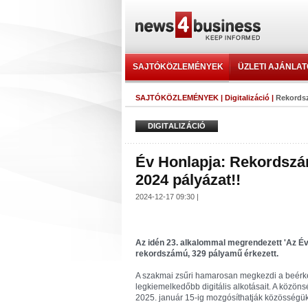
SAJTÓKÖZLEMÉNYEK
ÜZLETI AJÁNLA
SAJTÓKÖZLEMÉNYEK
|
Digitalizáció
|
Rekordsz
DIGITALIZÁCIÓ
Év Honlapja: Rekordszám
2024 pályázat!!
2024-12-17 09:30 |
Az idén 23. alkalommal megrendezett 'Az Év
rekordszámú, 329 pályamű érkezett.
A szakmai zsűri hamarosan megkezdi a beérkez
legkiemelkedőbb digitális alkotásait. A közöns
2025. január 15-ig mozgósíthatják közösségü