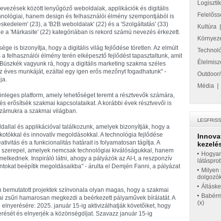
Logiszti
nevezések között lenyűgöző weboldalak, applikációk és digitális
Felelőss
nológiai, hanem design és felhasználói élmény szempontjából is
skedelem' (23), a 'B2B weboldalak' (22) és a 'Szolgáltatás' (33)
Kultúra
e a 'Márkasite' (22) kategóriában is rekord számú nevezés érkezett.
Környez
 is bizonyítja, hogy a digitális világ fejlődése töretlen. Az elmúlt
Technol
a felhasználói élmény terén elképesztő fejlődést tapasztaltunk, amit
Élelmisz
Büszkék vagyunk rá, hogy a digitális marketing szakma széles
éves munkáját, ezáltal egy igen erős mezőnyt fogadhatunk" -
Outdoor/
ja.
Média
lönleges platform, amely lehetőséget teremt a résztvevők számára,
s erősítsék szakmai kapcsolataikat. A korábbi évek résztvevői is
 számukra a szakmai világban.
dallal és applikációval találkozunk, amelyek bizonyítják, hogy a
lkotókkal és innovatív megoldásokkal. A technológia fejlődése
Innova
vitás és a funkcionalitás határait is folyamatosan tágítja. A
kezelés
kt szerepel, amelyek nemcsak technológiai kiválóságukkal, hanem
Hogyan
lkednek. Inspiráló látni, ahogy a pályázók az AI-t, a reszponzív
látáspro
tokat beépítik megoldásaikba" - árulta el Demjén Fanni, a pályázat
Milyen 
dolgozó
Állásk
 bemutatott projektek színvonala olyan magas, hogy a szakmai
Babérme
mai zsűri hamarosan megkezdi a beérkezett pályaművek bírálatát. A
(x)
elnyerésére: 2025. január 15-ig aktivizálhatják követőiket, hogy
ését és elnyerjék a közönségdíjat. Szavazz január 15-ig