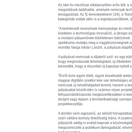
Az idei év mezőnye elképesztően erős lett: a 
megoldások találhatók, amelyek nemcsak tech
kimagaslóak. Az 'E-kereskedelem' (34), a 'Kere
kategóriák voltak idén is a legnépszerűbbek, d
"A beérkezett nevezések mennyisége és minősége
években a technológiai innováció, a design és 
a mostani pályaművek tökéletesen tükröznek. 
spektruma mutatja meg a nagyközönségnek az 
mondta Varga István László, a pályázat alapító
A pályázat nemcsak a díjakról szól: ez egy kü
hogy megmutassák tehetségüket, új ötleteiket é
kiemelték, hogy a részvétel új kapukat nyitott
"Évről évre egyre több, egyre kreatívabb webol
magyar digitális szektor tele van tehetséges a
nemcsak új lehetőségeket teremt, hanem a kreati
pályázatok között idén is számos olyan proje
felhasználóközpontú megközelítésükkel is kieme
dizájnt vagy éppen a fenntarthatósági szempon
projektvezetője.
A döntés nem egyszerű, az elmúlt hónapokban
zsűri vállára komoly felelősség hárul. A szak
pályázók addig is esélyt kapnak a közönségdíj 
megszerezzék a publikum támogatását, elismer