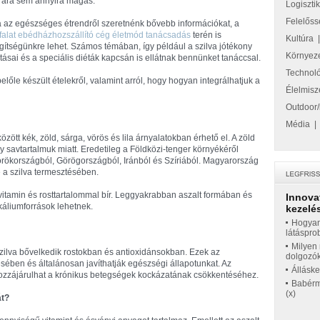
 ára sem annyira magas.
Logiszti
Felelőss
 az egészséges étrendről szeretnénk bővebb információkat, a
falat ebédházhozszállító cég életmód tanácsadás
terén is
Kultúra
gítségünkre lehet. Számos témában, így például a szilva jótékony
Környez
tásai és a speciális diéták kapcsán is ellátnak bennünket tanáccsal.
Technol
belőle készült ételekről, valamint arról, hogy hogyan integrálhatjuk a
Élelmisz
Outdoor/
Média
zött kék, zöld, sárga, vörös és lila árnyalatokban érhető el. A zöld
y savtartalmuk miatt. Eredetileg a Földközi-tenger környékéről
rökországból, Görögországból, Iránból és Szíriából. Magyarország
e a szilva termesztésében.
vitamin és rosttartalommal bír. Leggyakrabban aszalt formában és
Innova
káliumforrások lehetnek.
kezelés
Hogyan
látáspro
Milyen 
t szilva bővelkedik rostokban és antioxidánsokban. Ezek az
dolgozó
sében és általánosan javíthatják egészségi állapotunkat. Az
Állásk
hozzájárulhat a krónikus betegségek kockázatának csökkentéséhez.
Babérme
(x)
át?