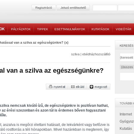
TOK
PÁLYÁZATOK
TIPPEK
ESETTANULMÁNYOK
KUTATÁSOK
VIDEÓTÁR
hatással van a szilva az egészségünkre? (x)
szilva
|
ebédházhozszállító
sal van a szilva az egészségünkre?
szilva nemcsak kiváló ízű, de egészségünkre is pozitívan hathat,
y az érési szezonban és azon túl is érdemes bőven fogyasztani
Internet
lőle.
Gyógysz
t, aszalva is megőrzi élettani hatásait, de lekvárként vagy befőzve is
Kutatás
váló rostforrás a téli hónapokban. Mivel hazánkban is megterem, így