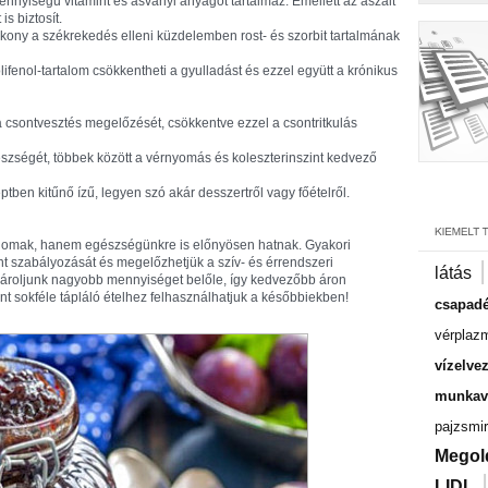
 mennyiségű vitamint és ásványi anyagot tartalmaz. Emellett az aszalt
is biztosít.
tékony a székrekedés elleni küzdelemben rost- és szorbit tartalmának
fenol-tartalom csökkentheti a gyulladást és ezzel együtt a krónikus
 a csontvesztés megelőzését, csökkentve ezzel a csontritkulás
észségét, többek között a vérnyomás és koleszterinszint kedvező
ben kitűnő ízű, legyen szó akár desszertről vagy főételről.
finomak, hanem egészségünkre is előnyösen hatnak. Gyakori
nt szabályozását és megelőzhetjük a szív- és érrendszeri
látás
sároljunk nagyobb mennyiséget belőle, így kedvezőbb áron
nt sokféle tápláló ételhez felhasználhatjuk a későbbiekben!
csapadé
vérplaz
vízelve
munkavá
pajzsmir
Megol
LIDL