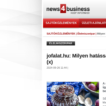
SAJTÓKÖZLEMÉNYEK
ÜZLETI AJÁNLA
SAJTÓKÖZLEMÉNYEK
|
Élelmiszeripar
|
Milyen 
ÉLELMISZERIPAR
jofalat.hu: Milyen hatás
(x)
2024-09-26 11:44 |
A 
íg
be
Ső
ki