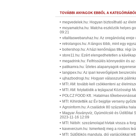
TOVÁBBI ANYAGOK EBBŐL A KATEGÓRIÁBÓ
megvedelek.hu: Hogyan biztosítható az élel
moyamatcha.hu: Matcha eszközök helyes gon
09:21
vitalitaswebaruhaz.hu: Az oregánóolaj ereje 
retrolangos.hu: A lángos több, mint egy egysz
bollershop.hu: A házi kenőmájas titka: régi í
store11.hu: Ezért elengedhetetlen a kávékap
megadrink.hu: Felfrissülés könnyedén és az 
patikamra.hu: Ízletes alapanyagok egyenesen
langipex.hu: Az ipari keverőgépek beszerzés
ujhazbodrogi.hu: Hogyan válasszunk pálinkaf
MTI: AM: tovább kell csökkenteni az élelmisz
MTI: AM: folytatódik a tejágazat Közösségi 
POLCZ FOOD Kft.: Hatalmas tőkebevonással 
MTI: Kihirdették az Év bejglije verseny győzt
Agroinform.hu: A családok 80 százaléka hala
Magyar Ásványvíz, Gyümölcslé és Üdítőital S
2023-11-16 12:09
MTI: Nébih: szezámolajat hívtak vissza a fo
kaveverzum.hu: Ismerkedj meg a rooibos teáv
MTI: Sütőtökös mandula, dió variációkkal lett