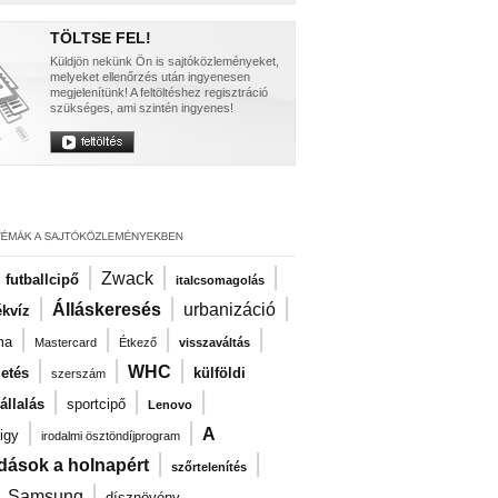
TÖLTSE FEL!
Küldjön nekünk Ön is sajtóközleményeket,
melyeket ellenőrzés után ingyenesen
megjelenítünk! A feltöltéshez regisztráció
szükséges, ami szintén ingyenes!
|
|
|
|
Zwack
futballcipő
italcsomagolás
|
|
|
Álláskeresés
urbanizáció
kvíz
|
|
|
|
ma
Mastercard
Étkező
visszaváltás
|
|
|
WHC
zetés
külföldi
szerszám
|
|
|
llalás
sportcipő
Lenovo
|
|
A
igy
irodalmi ösztöndíjprogram
|
|
dások a holnapért
szőrtelenítés
|
|
Samsung
dísznövény