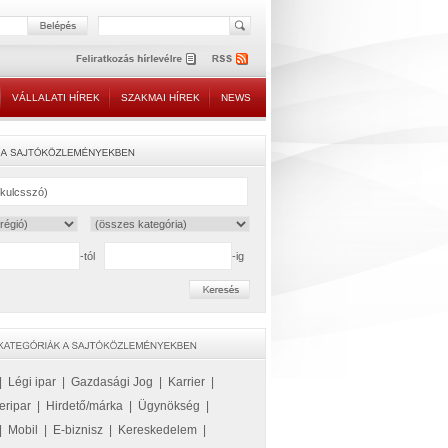
VÁLLALATI HÍREK
SZAKMAI HÍREK
NEWS
-tól
-ig
|
Légi ipar
|
Gazdasági Jog
|
Karrier
|
eripar
|
Hirdető/márka
|
Ügynökség
|
|
Mobil
|
E-biznisz
|
Kereskedelem
|