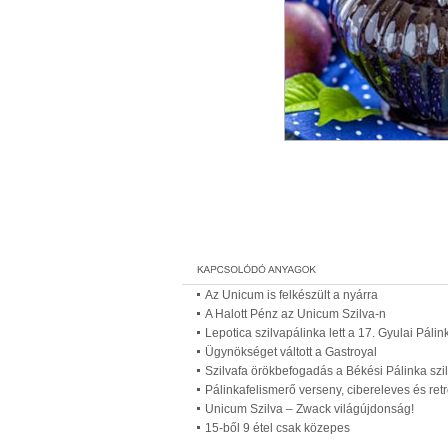
Az Unicum is felkészült a nyárra
A Halott Pénz az Unicum Szilva-n
Lepotica szilvapálinka lett a 17. Gyulai Pálin
Ügynökséget váltott a Gastroyal
Szilvafa örökbefogadás a Békési Pálinka szi
Pálinkafelismerő verseny, cibereleves és re
Unicum Szilva – Zwack világújdonság!
15-ből 9 étel csak közepes