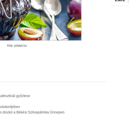
Kép: jofalat.hu
kafesztivál győztese
lváskertjében
tro diszkó a Békési Szilvapálinka Ünnepen