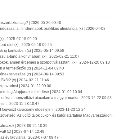
L
miszerbiztonság? | 2026-05-20 09:40
dozása: a mindennapok praktikus útmutatója (x) | 2026-04-08
(x) | 2025-07-15 09:20
erű étel (x) | 2025-05-19 09:25
zek új köntösben (x) | 2025-05-14 09:58
szula-tartó a konyhában! (x) | 2025-02-21 11:07
okok, amiért érdemes a szörpöt választani! (x) | 2024-12-20 09:13
 a termelőktől! (x) | 2024-11-04 09:40
ének tervezése (x) | 2024-06-14 09:53
őzőt? (x) | 2024-02-21 11:46
erpazarlást | 2024-01-22 09:00
Marketing Alapjának működése | 2024-01-02 10:04
erősít a nemzetközi piacokon a magyar márka | 2023-12-22 09:53
eseit | 2023-11-28 10:47
t fogyaszt karácsony előestéjén | 2023-11-23 12:24
zövetség: Az üdítőitalok cukor- és kalóriatartalma Magyarországon |
rgalmazók | 2023-09-21 10:39
al! (x) | 2023-07-14 12:49
 az év fagylaltja | 2023-07-07 09:47