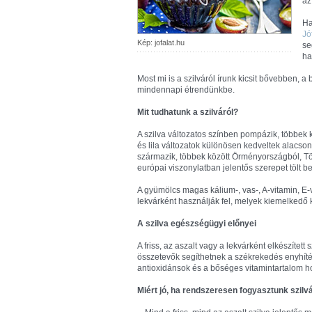
az
Ha
Jó
Kép: jofalat.hu
se
ha
Most mi is a szilváról írunk kicsit bővebben, a 
mindennapi étrendünkbe.
Mit tudhatunk a szilváról?
A szilva változatos színben pompázik, többek kö
és lila változatok különösen kedveltek alacson
származik, többek között Örményországból, Tö
európai viszonylatban jelentős szerepet tölt b
A gyümölcs magas kálium-, vas-, A-vitamin, E-
lekvárként használják fel, melyek kiemelkedő 
A szilva egészségügyi előnyei
A friss, az aszalt vagy a lekvárként elkészítet
összetevők segíthetnek a székrekedés enyhíté
antioxidánsok és a bőséges vitamintartalom 
Miért jó, ha rendszeresen fogyasztunk szilv