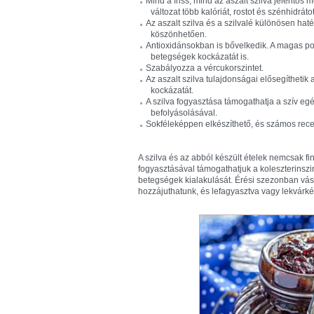
Mind a friss, mind az aszalt szilva jelentős
változat több kalóriát, rostot és szénhidrátot 
Az aszalt szilva és a szilvalé különösen ha
köszönhetően.
Antioxidánsokban is bővelkedik. A magas poli
betegségek kockázatát is.
Szabályozza a vércukorszintet.
Az aszalt szilva tulajdonságai elősegíthetik
kockázatát.
A szilva fogyasztása támogathatja a szív eg
befolyásolásával.
Sokféleképpen elkészíthető, és számos recept
A szilva és az abból készült ételek nemcsak 
fogyasztásával támogathatjuk a koleszterinszi
betegségek kialakulását. Érési szezonban vá
hozzájuthatunk, és lefagyasztva vagy lekvárké