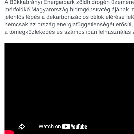
A Bükkábrányi Energiapark zöldhidrogén üzemén
mérföldkő Magyarország hidrogénstratégiájának 
jelentős lépés a dekarbonizációs célok elérése fel
nemcsak az ország energiafüggetlenségét erősíti
a tömegközlekedés és számos ipari felhasználás z