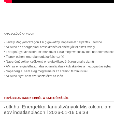
Tavaly Magyarországon 1,6 gigawattnyi napelemet helyeztek üzembe
Az Alteo az energiapiaci árcsökkenés ellenére jól teljestett tavaly
Energiaügyi Minisztérium: már közel 1400 megawattos az idei napelemes rek
Tippek otthoni energiamegtakarításhoz (x)
Naperőművekkel csökkenti energiaköltségét öt regionális vízmű
AM: az energiafelhasználás optimalizálása kulcskérdés a mezőgazdaságban
Napenergia: nem elég megtermelni az áramot, tárolni is kell
Az Alteo Nyrt. nem fizet osztalékot az idén
TOVÁBBI ANYAGOK EBBŐL A KATEGÓRIÁBÓL
otk.hu: Energetikai tanúsítványok Miskolcon: ami
egy ingatlanpiacon | 2026-01-16 09:39