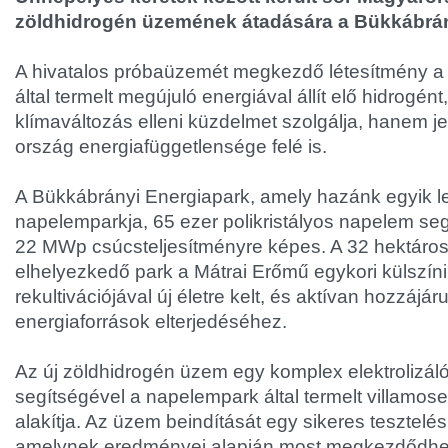
zöldhidrogén üzemének átadására a Bükkábrán
A hivatalos próbaüzemét megkezdő létesítmény a
által termelt megújuló energiával állít elő hidrogén
klímaváltozás elleni küzdelmet szolgálja, hanem je
ország energiafüggetlensége felé is.
A Bükkábrányi Energiapark, amely hazánk egyik 
napelemparkja, 65 ezer polikristályos napelem seg
22 MWp csúcsteljesítményre képes. A 32 hektáros 
elhelyezkedő park a Mátrai Erőmű egykori külszíni
rekultivációjával új életre kelt, és aktívan hozzájár
energiaforrások elterjedéséhez.
Az új zöldhidrogén üzem egy komplex elektrolizál
segítségével a napelempark által termelt villamos
alakítja. Az üzem beindítását egy sikeres tesztelés
amelynek eredményei alapján most megkezdődhe