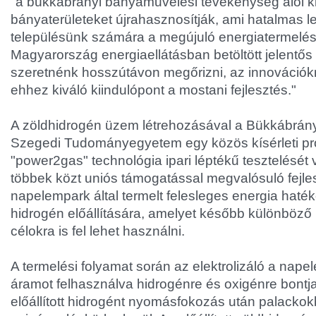
"a bükkábrányi bányaművelési tevékenység alól k
bányaterületeket újrahasznosítják, ami hatalmas l
településünk számára a megújuló energiatermelésb
Magyarország energiaellátásban betöltött jelentő
szeretnénk hosszútávon megőrizni, az innovációkna
ehhez kiváló kiindulópont a mostani fejlesztés."
A zöldhidrogén üzem létrehozásával a Bükkábrány
Szegedi Tudományegyetem egy közös kísérleti pro
"power2gas" technológia ipari léptékű tesztelését 
többek közt uniós támogatással megvalósuló fejles
napelempark által termelt felesleges energia haté
hidrogén előállítására, amelyet később különböző 
célokra is fel lehet használni.
A termelési folyamat során az elektrolizáló a napel
áramot felhasználva hidrogénre és oxigénre bontja 
előállított hidrogént nyomásfokozás után palackok