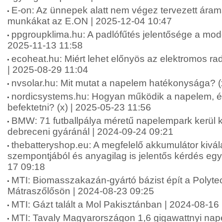
E-on: Az ünnepek alatt nem végez tervezett árams
munkákat az E.ON | 2025-12-04 10:47
ppgroupklima.hu: A padlófűtés jelentősége a mode
2025-11-13 11:58
ecoheat.hu: Miért lehet előnyös az elektromos rad
| 2025-08-29 11:04
nvsolar.hu: Mit mutat a napelem hatékonysága? (
nordicsystems.hu: Hogyan működik a napelem, és
befektetni? (x) | 2025-05-23 11:56
BMW: 71 futballpálya méretű napelempark kerül 
debreceni gyáránál | 2024-09-24 09:21
thebatteryshop.eu: A megfelelő akkumulátor kivá
szempontjából és anyagilag is jelentős kérdés egys
17 09:18
MTI: Biomasszakazán-gyártó bázist épít a Polytec
Mátraszőlősön | 2024-08-23 09:25
MTI: Gázt talált a Mol Pakisztánban | 2024-08-16
MTI: Tavaly Magyarországon 1,6 gigawattnyi nap