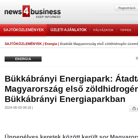
SAJTÓKÖZLEMÉNYEK
ÜZLETI AJÁNLATOK
PÁLYÁZATOK
TIPPEK
SAJTÓKÖZLEMÉNYEK
|
Energia
|
Átadták Magyarország első zöldhidrogén üzemét
B
ENERGIA
Bükkábrányi Energiapark: Átad
Magyarország első zöldhidrogé
Bükkábrányi Energiaparkban
2024-06-03 09:18 |
Ünnepélyes keretek között került sor Magyaror