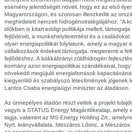
esemény jelentőségét növeli, hogy ez az első ilyen
Magyarországon, és szorosan illeszkedik az orsz
meghirdetett nemzeti hidrogénstratégiájához. "A 
időkben is kitart eddigi politikája mellett, támogat
fejlődését, a munkahelyteremtést és a családokat
olyan energiapolitikát folytatunk, amely a magyar
vállalkozások érdekeit támogatja, megteremti a felt
fejlődéshez. A bükkábrányi zöldhidrogén fejleszté
kormány azon energiapolitikai szándékaival, hog
növekedő megújuló energiaforrások kapacitásána
kiegyenlítő és szabályozó létesítmények jöjjenek l
Lantos Csaba energiaügyi miniszter az átadáson.
Az ünnepélyes átadón részt vettek a projekt tulajd
vagyis a STATUS Energy Magántőkealap, amely 
tagja, valamint az MS Energy Holding Zrt., amely
Nyrt. leányvállalata. Mészáros Lőrinc, a Mészáros