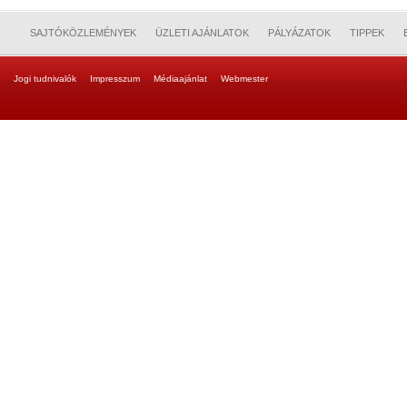
SAJTÓKÖZLEMÉNYEK
ÜZLETI AJÁNLATOK
PÁLYÁZATOK
TIPPEK
Jogi tudnivalók
Impresszum
Médiaajánlat
Webmester