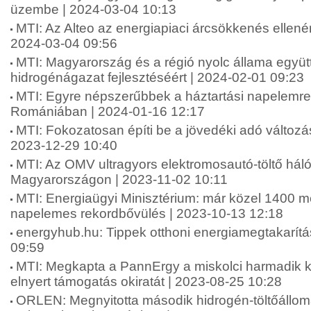
üzembe | 2024-03-04 10:13
MTI: Az Alteo az energiapiaci árcsökkenés ellenére 
2024-03-04 09:56
MTI: Magyarország és a régió nyolc állama együ
hidrogénágazat fejlesztéséért | 2024-02-01 09:23
MTI: Egyre népszerűbbek a háztartási napelemr
Romániában | 2024-01-16 12:17
MTI: Fokozatosan építi be a jövedéki adó változá
2023-12-29 10:40
MTI: Az OMV ultragyors elektromosautó-töltő hálóz
Magyarországon | 2023-11-02 10:11
MTI: Energiaügyi Minisztérium: már közel 1400 m
napelemes rekordbővülés | 2023-10-13 12:18
energyhub.hu: Tippek otthoni energiamegtakarítá
09:59
MTI: Megkapta a PannErgy a miskolci harmadik k
elnyert támogatás okiratát | 2023-08-25 10:28
ORLEN: Megnyitotta második hidrogén-töltőáll