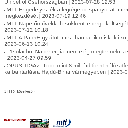
Unipetrol Csehországban | 2023-07-28 12:53
MTI: Engedélyezték a legrégebbi spanyol atome
megkezdését | 2023-07-19 12:46
MTI: Naperőművekkel csökkenti energiaköltségét ö
2023-07-12 10:18
MTI: A PannErgy átütemezi harmadik miskolci kútj
2023-06-13 10:24
a1solar.hu: Napenergia: nem elég megtermelni az á
| 2023-04-27 09:59
OPUS TIGÁZ: Több mint 8 milliárd forint hálózatfe
karbantartásra Hajdú-Bihar vármegyében | 2023-0
|
|
|
1
2
3
következő »
PARTNEREINK