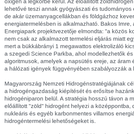
oxigén a légkörbe kerül. Az előállított zöldhidro
lehetővé teszi annak gyógyászati és tudományos c
de akár üzemanyagcellákban és földgázhoz keve
energiatermelésben is alkalmazható. Bakos Imre,
Energiapark projektvezetője elmondta: "a közös ko
nem csak az alkalmazott termelési eljárás miatt eg
mert a bükkábrányi 1 megawattos elektrolizáló kicsi
a szegedi Science Parkba, ahol modellezhetők és 
algoritmusok, amelyek a napsütés ereje, az áram 
a hálózati igények függvényében szabályozzák a 
Magyarország Nemzeti Hidrogénstratégiájának cél
a hidrogéngazdaság kiépítését és erősítse hazánk
hidrogéniparon belül. A stratégia hosszú távon a 
előállított "zöld" hidrogént helyezi a középpontba,
nukleáris és egyéb karbonmentes villamos energi
hidrogéntermelési lehetőségeket is.