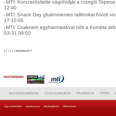
MTI: Korszerűsítette vágóhídját a csurgói Topesa 
12:40
MTI: Snack Day gluténmentes tallérokat hívott vis
17 10:05
MTI: Csaknem egyharmadával nőtt a Kométa árbev
03-31 09:50
|
|
|
1
2
3
következő »
PARTNEREINK
SAJTÓKÖZLEMÉNYEK
ÜZLETI AJÁNLATOK
PÁLYÁZATOK
TIPPEK
Jogi tudnivalók
Impresszum
Médiaajánlat
Webmester