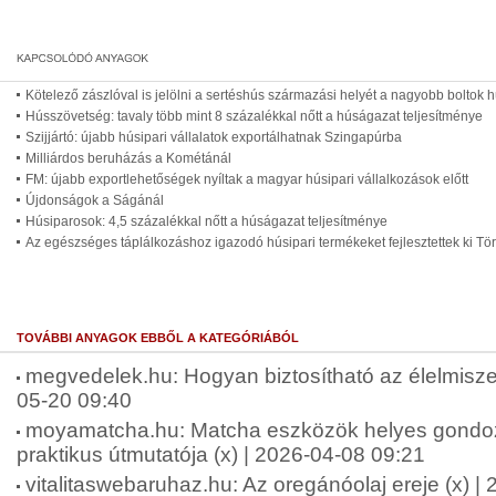
Kötelező zászlóval is jelölni a sertéshús származási helyét a nagyobb boltok 
Hússzövetség: tavaly több mint 8 százalékkal nőtt a húságazat teljesítménye
Szijjártó: újabb húsipari vállalatok exportálhatnak Szingapúrba
Milliárdos beruházás a Kométánál
FM: újabb exportlehetőségek nyíltak a magyar húsipari vállalkozások előtt
Újdonságok a Ságánál
Húsiparosok: 4,5 százalékkal nőtt a húságazat teljesítménye
Az egészséges táplálkozáshoz igazodó húsipari termékeket fejlesztettek ki T
TOVÁBBI ANYAGOK EBBŐL A KATEGÓRIÁBÓL
megvedelek.hu: Hogyan biztosítható az élelmisze
05-20 09:40
moyamatcha.hu: Matcha eszközök helyes gondo
praktikus útmutatója (x) | 2026-04-08 09:21
vitalitaswebaruhaz.hu: Az oregánóolaj ereje (x) |