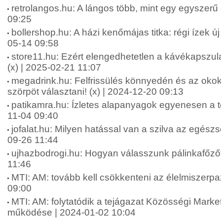
retrolangos.hu: A lángos több, mint egy egyszerű 
09:25
bollershop.hu: A házi kenőmájas titka: régi ízek ú
05-14 09:58
store11.hu: Ezért elengedhetetlen a kávékapszul
(x) | 2025-02-21 11:07
megadrink.hu: Felfrissülés könnyedén és az okok
szörpöt választani! (x) | 2024-12-20 09:13
patikamra.hu: Ízletes alapanyagok egyenesen a te
11-04 09:40
jofalat.hu: Milyen hatással van a szilva az egész
09-26 11:44
ujhazbodrogi.hu: Hogyan válasszunk pálinkafőzőt
11:46
MTI: AM: tovább kell csökkenteni az élelmiszerpa
09:00
MTI: AM: folytatódik a tejágazat Közösségi Marke
működése | 2024-01-02 10:04