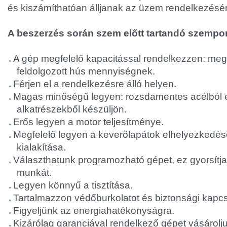
és kiszámíthatóan álljanak az üzem rendelkezésér
A beszerzés során szem előtt tartandó szempo
A gép megfelelő kapacitással rendelkezzen: megf
feldolgozott hús mennyiségnek.
Férjen el a rendelkezésre álló helyen.
Magas minőségű legyen: rozsdamentes acélból 
alkatrészekből készüljön.
Erős legyen a motor teljesítménye.
Megfelelő legyen a keverőlapátok elhelyezkedés
kialakítása.
Választhatunk programozható gépet, ez gyorsítja 
munkát.
Legyen könnyű a tisztítása.
Tartalmazzon védőburkolatot és biztonsági kapcs
Figyeljünk az energiahatékonyságra.
Kizárólag garanciával rendelkező gépet vásárolju