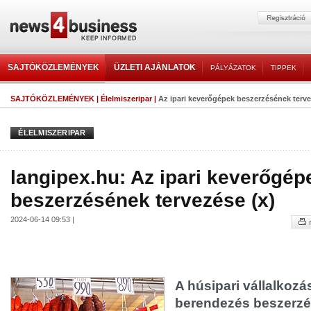
SAJTÓKÖZLEMÉNYEK
ÜZLETI AJÁNLATOK
PÁLYÁZATOK
TIPPEK
SAJTÓKÖZLEMÉNYEK
|
Élelmiszeripar
|
Az ipari keverőgépek beszerzésének terve
ÉLELMISZERIPAR
langipex.hu: Az ipari keverőgép
beszerzésének tervezése (x)
2024-06-14 09:53 |
A húsipari vállalkozá
berendezés beszerzés