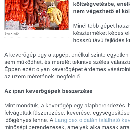
költségvetésbe, enél
nem végezhető el kö
Minél több gépet haszn
készterméket képes elő
Stock fotó
hosszú távú fejlődés k
A keverőgép egy alapgép, enélkül szinte egyetlen 
sem működhet, és méretét tekintve széles választé
Éppen ezért olyan keverőgépet érdemes vásárolni
az üzem méretének megfelelő.
Az ipari keverőgépek beszerzése
Mint mondtuk, a keverőgép egy alapberendezés, h
felvágottak fűszerezése, keverése, egységesítése
időigényes lenne. A
Langipex oldalán található k
minőségi berendezések, amelyek alkalmasak arra