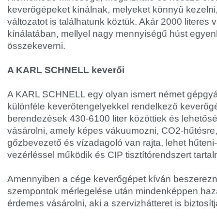
keverőgépeket kínálnak, melyeket könnyű kezelni,
változatot is találhatunk köztük. Akár 2000 literes v
kínálatában, mellyel nagy mennyiségű húst egyenl
összekeverni.
A KARL SCHNELL keverői
A KARL SCHNELL egy olyan ismert német gépgyár
különféle keverőtengelyekkel rendelkező keverőgé
berendezések 430-6100 liter közöttiek és lehetős
vásárolni, amely képes vákuumozni, CO2-hűtésre,
gőzbevezető és vízadagoló van rajta, lehet hűteni
vezérléssel működik és CIP tisztítórendszert tarta
Amennyiben a cége keverőgépet kíván beszerezni,
szempontok mérlegelése után mindenképpen hazai
érdemes vásárolni, aki a szervizhátteret is biztosítj