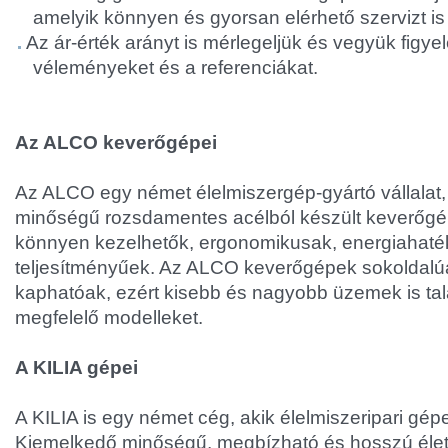
amelyik könnyen és gyorsan elérhető szervizt is 
Az ár-érték arányt is mérlegeljük és vegyük figye
véleményeket és a referenciákat.
Az ALCO keverőgépei
Az ALCO egy német élelmiszergép-gyártó vállalat,
minőségű rozsdamentes acélból készült keverőgép
könnyen kezelhetők, ergonomikusak, energiahat
teljesítményűek. Az ALCO keverőgépek sokoldalúa
kaphatóak, ezért kisebb és nagyobb üzemek is ta
megfelelő modelleket.
A KILIA gépei
A KILIA is egy német cég, akik élelmiszeripari gép
Kiemelkedő minőségű, megbízható és hosszú éle