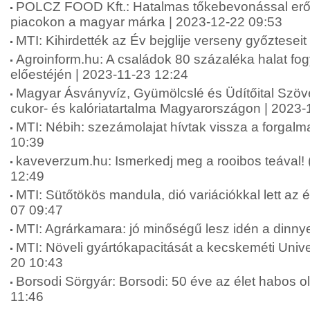
POLCZ FOOD Kft.: Hatalmas tőkebevonással erős
piacokon a magyar márka | 2023-12-22 09:53
MTI: Kihirdették az Év bejglije verseny győztesei
Agroinform.hu: A családok 80 százaléka halat fo
előestéjén | 2023-11-23 12:24
Magyar Ásványvíz, Gyümölcslé és Üdítőital Szöve
cukor- és kalóriatartalma Magyarországon | 2023-
MTI: Nébih: szezámolajat hívtak vissza a forgal
10:39
kaveverzum.hu: Ismerkedj meg a rooibos teával! 
12:49
MTI: Sütőtökös mandula, dió variációkkal lett az é
07 09:47
MTI: Agrárkamara: jó minőségű lesz idén a dinny
MTI: Növeli gyártókapacitását a kecskeméti Unive
20 10:43
Borsodi Sörgyár: Borsodi: 50 éve az élet habos o
11:46