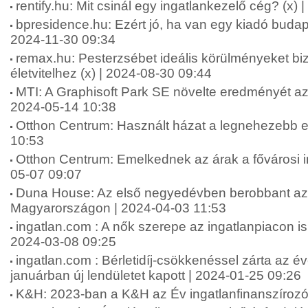
rentify.hu: Mit csinál egy ingatlankezelő cég? (x)
bpresidence.hu: Ezért jó, ha van egy kiadó budape
2024-11-30 09:34
remax.hu: Pesterzsébet ideális körülményeket bi
életvitelhez (x) | 2024-08-30 09:44
MTI: A Graphisoft Park SE növelte eredményét a
2024-05-14 10:38
Otthon Centrum: Használt házat a legnehezebb e
10:53
Otthon Centrum: Emelkednek az árak a fővárosi i
05-07 09:07
Duna House: Az első negyedévben berobbant az i
Magyarországon | 2024-04-03 11:53
ingatlan.com : A nők szerepe az ingatlanpiacon is
2024-03-08 09:25
ingatlan.com : Bérletidíj-csökkenéssel zárta az év
januárban új lendületet kapott | 2024-01-25 09:26
K&H: 2023-ban a K&H az Év ingatlanfinanszírozó