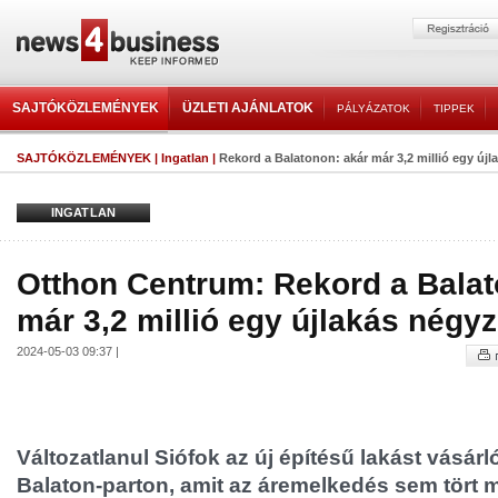
SAJTÓKÖZLEMÉNYEK
ÜZLETI AJÁNLATOK
PÁLYÁZATOK
TIPPEK
SAJTÓKÖZLEMÉNYEK
|
Ingatlan
|
Rekord a Balatonon: akár már 3,2 millió egy új
INGATLAN
Otthon Centrum: Rekord a Balat
már 3,2 millió egy újlakás négy
2024-05-03 09:37 |
Változatlanul Siófok az új építésű lakást vásár
Balaton-parton, amit az áremelkedés sem tört 