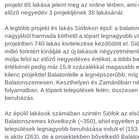
projekt 85 lakása jelent meg az online térben, am
előző negyedév 3 projektjének 35 lakásánál.
A legtöbb projekt és lakás Siófokon épül: a balaton
nagyjából harmada köthető a tópart legnagyobb v
projektben 740 lakás kivitelezése kezdődött el. Si
millió forintért kínálják az új lakások négyzetméter
múlja felül az előző negyedéves értéket, a többi bal
értékénél pedig már 15,9 százalékkal magasabb ez
kilenc projekttel Balatonlelle a legnépszerűbb, mí
Balatonszemesen, Keszthelyen és Zamárdiban né
folyamatban. A tóparti települések felén, összesen
beruházás.
Az épülő lakások számában szintén Siófok az első
Balatonszemes következik (~350), ahol egyetlen pr
települések legnagyobb beruházása indult el (153 
is aktív (263), de a projektekben bővelkedő Balato