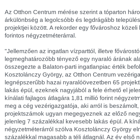
Az Otthon Centrum mérése szerint a tóparton hár
árkülönbség a legolcsóbb és legdrágább település
projektjei között. A rekorder egy fővároshoz közeli 
forintos négyzetméterárral.
"Jellemzően az ingatlan vízparttól, illetve fővárost
legmeghatározóbb tényező egy nyaraló árának ala
összegezte a Balaton-parti ingatlanpiac érték befo
Kosztolánczy György, az Otthon Centrum vezériga
legnépszerűbb hazai nyaralóövezetben 65 projek
lakás épül, ezeknek nagyjából a fele érhető el jele
kínálati fajlagos átlagára 1,81 millió forint négyze
meg a cég vezérigazgatója, aki arról is beszámolt,
projektszámok ugyan megegyeznek az előző negy
jelenleg 7 százalékkal kevesebb lakás épül. A kíná
négyzetméterárról szólva Kosztolánczy György el
százalékkal magasabb a téli átlagnál. Az év első