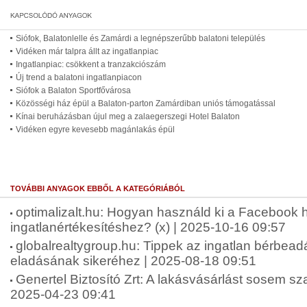
Siófok, Balatonlelle és Zamárdi a legnépszerűbb balatoni település
Vidéken már talpra állt az ingatlanpiac
Ingatlanpiac: csökkent a tranzakciószám
Új trend a balatoni ingatlanpiacon
Siófok a Balaton Sportfővárosa
Közösségi ház épül a Balaton-parton Zamárdiban uniós támogatással
Kínai beruházásban újul meg a zalaegerszegi Hotel Balaton
Vidéken egyre kevesebb magánlakás épül
TOVÁBBI ANYAGOK EBBŐL A KATEGÓRIÁBÓL
optimalizalt.hu: Hogyan használd ki a Facebook 
ingatlanértékesítéshez? (x) | 2025-10-16 09:57
globalrealtygroup.hu: Tippek az ingatlan bérbea
eladásának sikeréhez | 2025-08-18 09:51
Genertel Biztosító Zrt: A lakásvásárlást sosem sz
2025-04-23 09:41