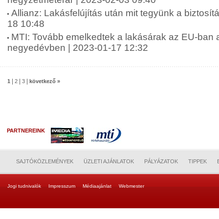
Allianz: Lakásfelújítás után mit tegyünk a biztosít
18 10:48
MTI: Tovább emelkedtek a lakásárak az EU-ban a
negyedévben | 2023-01-17 12:32
|
|
|
1
2
3
következő »
PARTNEREINK
SAJTÓKÖZLEMÉNYEK
ÜZLETI AJÁNLATOK
PÁLYÁZATOK
TIPPEK
Jogi tudnivalók
Impresszum
Médiaajánlat
Webmester