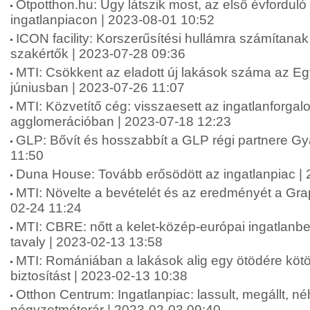
Otpotthon.hu: Úgy látszik most, az első évforduló 
ingatlanpiacon | 2023-08-01 10:52
ICON facility: Korszerűsítési hullámra számítanak
szakértők | 2023-07-28 09:36
MTI: Csökkent az eladott új lakások száma az E
júniusban | 2023-07-26 11:07
MTI: Közvetítő cég: visszaesett az ingatlanforgal
agglomerációban | 2023-07-18 12:23
GLP: Bővít és hosszabbít a GLP régi partnere Gy
11:50
Duna House: Tovább erősödött az ingatlanpiac |
MTI: Növelte a bevételét és az eredményét a Grap
02-24 11:24
MTI: CBRE: nőtt a kelet-közép-európai ingatlanbe
tavaly | 2023-02-13 13:58
MTI: Romániában a lakások alig egy ötödére kötö
biztosítást | 2023-02-13 10:38
Otthon Centrum: Ingatlanpiac: lassult, megállt, n
négyzetméterár | 2023-02-03 09:40