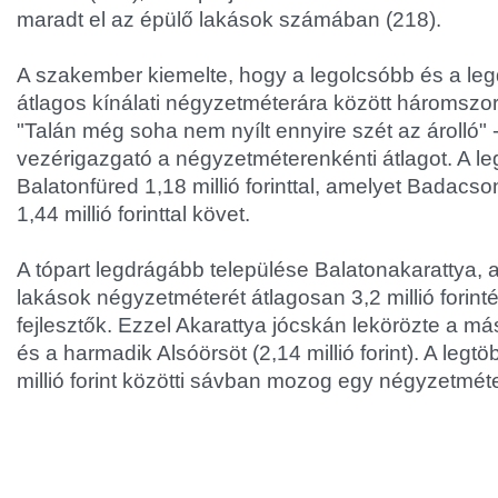
maradt el az épülő lakások számában (218).
A szakember kiemelte, hogy a legolcsóbb és a leg
átlagos kínálati négyzetméterára között háromszo
"Talán még soha nem nyílt ennyire szét az árolló"
vezérigazgató a négyzetméterenkénti átlagot. A l
Balatonfüred 1,18 millió forinttal, amelyet Badacs
1,44 millió forinttal követ.
A tópart legdrágább települése Balatonakarattya, a
lakások négyzetméterét átlagosan 3,2 millió forintér
fejlesztők. Ezzel Akarattya jócskán lekörözte a má
és a harmadik Alsóörsöt (2,14 millió forint). A legt
millió forint közötti sávban mozog egy négyzetméte