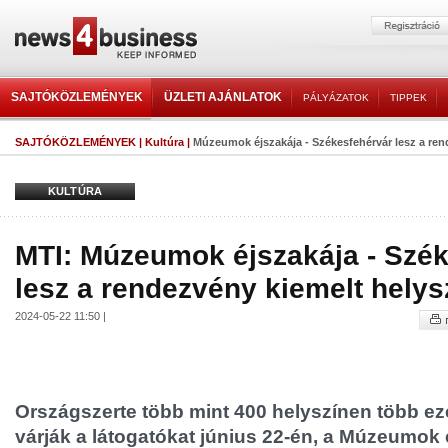
SAJTÓKÖZLEMÉNYEK
ÜZLETI AJÁNLATOK
PÁLYÁZATOK
TIPPEK
SAJTÓKÖZLEMÉNYEK
|
Kultúra
|
Múzeumok éjszakája - Székesfehérvár lesz a rend
KULTÚRA
MTI: Múzeumok éjszakája - Szé
lesz a rendezvény kiemelt helys
2024-05-22 11:50 |
Országszerte több mint 400 helyszínen több e
várják a látogatókat június 22-én, a Múzeumok 