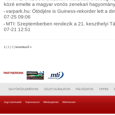
közé emelte a magyar vonós zenekari hagyományt
varpark.hu: Ötödjére is Guiness-rekorder lett a di
07-25 09:06
MTI: Szeptemberben rendezik a 21. keszthelyi T
07-21 12:51
|
|
|
1
2
3
következő »
PARTNEREINK
SAJTÓKÖZLEMÉNYEK
ÜZLETI AJÁNLATOK
PÁLYÁZATOK
TIPPEK
Jogi tudnivalók
Impresszum
Médiaajánlat
Webmester