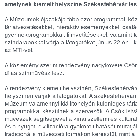
amelynek kiemelt helyszíne Székesfehérvár les
A Múzeumok éjszakája több ezer programmal, köz
tárlatvezetésekkel, interaktív eseményekkel, csalá
gyermekprogramokkal, filmvetítésekkel, valamint 
színdarabokkal várja a látogatókat június 22-én - 
az MTI-vel.
A közlemény szerint rendezvény nagykövete Csőr
díjas színművész lesz.
A rendezvény kiemelt helyszínén, Székesfehérvá
helyszínen várják a látogatókat. A székesfehérvári
Múzeum valamennyi kiállítóhelyén különleges tárl
programokkal készülnek a szervezők. A Csók Istv
művészek segítségével a kínai szellemi és kulturáli
és a nyugati civilizációra gyakorolt hatását mutatj
tradicionális művészeti formákon keresztül, mint a k