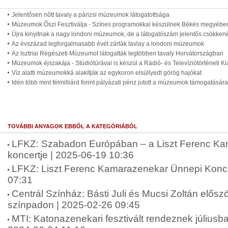
Jelentősen nőtt tavaly a párizsi múzeumok látogatottsága
Múzeumok Őszi Fesztiválja - Színes programokkal készülnek Békés megyébe
Újra kinyitnak a nagy londoni múzeumok, de a látogatószám jelentős csökke
Az évszázad legforgalmasabb évét zárták tavlay a londoni múzeumok
Az Isztriai Régészeti Múzeumot látogatták legtöbben tavaly Horvátországban
Múzeumok éjszakája - Stúdiótúrával is készül a Rádió- és Televíziótörténeti Kiá
Víz alatti múzeumokká alakítják az egykoron elsüllyedt görög hajókat
Idén több mint félmilliárd forint pályázati pénz jutott a múzeumok támogatására
TOVÁBBI ANYAGOK EBBŐL A KATEGÓRIÁBÓL
LFKZ: Szabadon Európában – a Liszt Ferenc K
koncertje | 2025-06-19 10:36
LFKZ: Liszt Ferenc Kamarazenekar Ünnepi Konce
07:31
Centrál Színház: Básti Juli és Mucsi Zoltán elősz
színpadon | 2025-02-26 09:45
MTI: Katonazenekari fesztivált rendeznek július