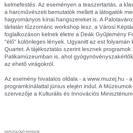
kelmefestés. Az eseményen a teaszertartás, a klas
a harcművészeti bemutatók mellett a látogatók me
hagyományos kínai hangszereket is. A Palotavárosi 
tárlatán tűzzománc workshop lesz, a Városi Képtá
foglalkozáson kelnek életre a Deák Gyűjtemény 
"élő" különleges lények. Ugyanitt az est folyamá
Quartet. A tájékoztatás szerint lesznek programok
Patikamúzeumban is, ahol gyógynövényszakértők 
az ehető virágokról.
Az esemény hivatalos oldala - a www.muzej.hu - a
programkínálattal június elején indul. A Múzeumok
szervezője a Kulturális és Innovációs Minisztérium