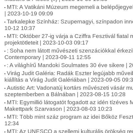
MTI: A Vatikáni Múzeum megemeli a belépőjegyek 
| 2023-10-19 09:09
Tarkalepke Színház: Szupernagyi, színpadon innen
10-12 10:37
MTI: Október 27-ig várja a Cziffra Fesztivál fiata
projektötleteit | 2023-10-03 09:17
: Soha nem látott művészeti szenzációkkal érkez
Contemporary | 2023-09-11 12:55
: A világhírű Mandoki Soulmates 30 éve sikere | 
Virág Judit Galéria: Radák Eszter legújabb műveib
kiállítás a Virág Judit Galériában | 2023-09-05 09:
Autistic Art: Vadonatúj kortárs művészeti vásár m
szeptemberben a Bálnában | 2023-08-15 10:28
MTI: Egymillió látogatót fogadott az idén tízéves
Makettpark Szarvason | 2023-08-03 10:23
MTI: Több mint száz program az idei Bőköz Feszt
12:34
MTI: Az UNESCO a szellemi kulturális örökség re