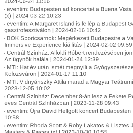
2024-06-24 11:16
eventim: Budapesten ad koncertet a Buena Vista 
(x) | 2024-03-22 10:23
eventim: A Margaret Island is fellép a Budapest G
gasztrofesztiválon | 2024-02-16 10:42
BOK Sportcsarnok: Megérkezett Budapestre a V
Immersive Experience kiállítás | 2024-02-02 09:59
Centrál Színház: Alföldi Róbert rendezésében jö
Az ügynök halála | 2024-01-24 12:39
MTI: Hat év után ismét megnyílt a Gyógyszerész
Kolozsváron | 2024-01-17 11:10
MTI: Vidnyánszky Attila marad a Magyar Teátrumi
2023-12-05 10:02
Centrál Színház: December 8-án lesz a Fekete Pé
éves Centrál Színházban | 2023-11-28 09:43
eventim: Újra David Helfgott koncert Budapesten 
10:58
eventim: Rhoda Scott & Roby Lakatos & Lisztes
Masters & Pieces (x) | 2023-10-30 10:55