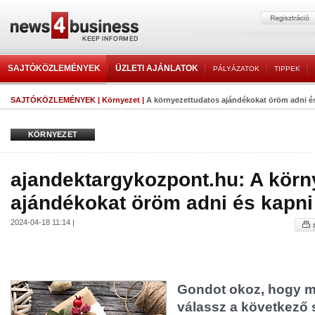
SAJTÓKÖZLEMÉNYEK
ÜZLETI AJÁNLATOK
PÁLYÁZATOK
TIPPEK
SAJTÓKÖZLEMÉNYEK
|
Környezet
|
A környezettudatos ajándékokat öröm adni és
KÖRNYEZET
ajandektargykozpont.hu: A körn
ajándékokat öröm adni és kapni 
2024-04-18 11:14 |
Gondot okoz, hogy m
válassz a következő 