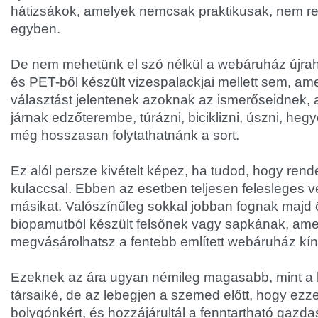
hátizsákok, amelyek nemcsak praktikusak, nem ren
egyben.
De nem mehetünk el szó nélkül a webáruház újrah
és PET-ből készült vizespalackjai mellett sem, am
választást jelentenek azoknak az ismerőseidnek, 
járnak edzőterembe, túrázni, biciklizni, úszni, hegy
még hosszasan folytathatnánk a sort.
Ez alól persze kivételt képez, ha tudod, hogy ren
kulaccsal. Ebben az esetben teljesen felesleges v
másikat. Valószínűleg sokkal jobban fognak majd 
biopamutból készült felsőnek vagy sapkának, amel
megvásárolhatsz a fentebb említett webáruház kín
Ezeknek az ára ugyan némileg magasabb, mint 
társaiké, de az lebegjen a szemed előtt, hogy ezzel
bolygónkért, és hozzájárultál a fenntartható gazda