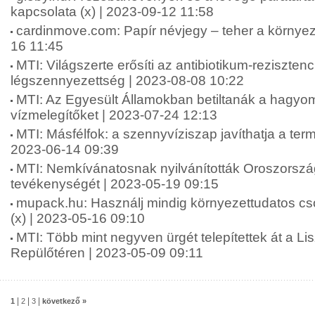
kapcsolata (x) | 2023-09-12 11:58
cardinmove.com: Papír névjegy – teher a környez
16 11:45
MTI: Világszerte erősíti az antibiotikum-rezisztenc
légszennyezettség | 2023-08-08 10:22
MTI: Az Egyesült Államokban betiltanák a hagy
vízmelegítőket | 2023-07-24 12:13
MTI: Másfélfok: a szennyvíziszap javíthatja a termő
2023-06-14 09:39
MTI: Nemkívánatosnak nyilvánították Oroszors
tevékenységét | 2023-05-19 09:15
mupack.hu: Használj mindig környezettudatos c
(x) | 2023-05-16 09:10
MTI: Több mint negyven ürgét telepítettek át a L
Repülőtéren | 2023-05-09 09:11
|
|
|
1
2
3
következő »