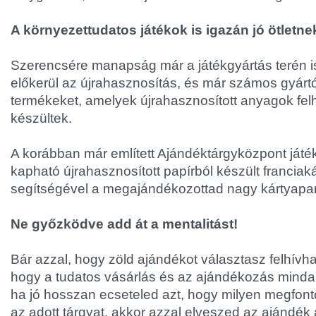
A környezettudatos játékok is igazán jó ötletn
Szerencsére manapság már a játékgyártás terén i
előkerül az újrahasznosítás, és már számos gyártó
termékeket, amelyek újrahasznosított anyagok fe
készültek.
A korábban már említett Ajándéktárgyközpont játé
kapható újrahasznosított papírból készült franciak
segítségével a megajándékozottad nagy kártyaparti
Ne győzködve add át a mentalitást!
Bár azzal, hogy zöld ajándékot választasz felhívha
hogy a tudatos vásárlás és az ajándékozás minda
ha jó hosszan ecseteled azt, hogy milyen megfont
az adott tárgyat, akkor azzal elveszed az ajándék