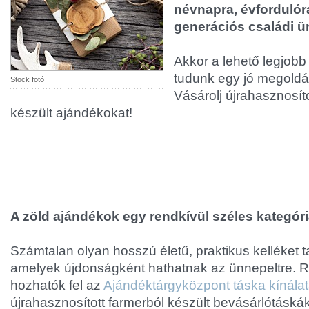
névnapra, évfordulór
generációs családi 
Akkor a lehető legjobb 
tudunk egy jó megoldás
Stock fotó
Vásárolj újrahasznosít
készült ajándékokat!
A zöld ajándékok egy rendkívül széles kategór
Számtalan olyan hosszú életű, praktikus kelléket t
amelyek újdonságként hathatnak az ünnepeltre. 
hozhatók fel az
Ajándéktárgyközpont táska kínála
újrahasznosított farmerból készült bevásárlótáská