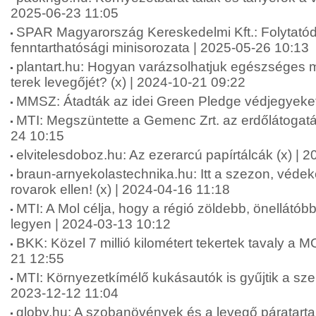
2025-06-23 11:05
SPAR Magyarország Kereskedelmi Kft.: Folytató
fenntarthatósági minisorozata | 2025-05-26 10:13
plantart.hu: Hogyan varázsolhatjuk egészséges 
terek levegőjét? (x) | 2024-10-21 09:22
MMSZ: Átadták az idei Green Pledge védjegyeket
MTI: Megszüntette a Gemenc Zrt. az erdőlátogatás
24 10:15
elvitelesdoboz.hu: Az ezerarcú papírtálcák (x) | 
braun-arnyekolastechnika.hu: Itt a szezon, véd
rovarok ellen! (x) | 2024-04-16 11:18
MTI: A Mol célja, hogy a régió zöldebb, önellát
legyen | 2024-03-13 10:12
BKK: Közel 7 millió kilométert tekertek tavaly a 
21 12:55
MTI: Környezetkímélő kukásautók is gyűjtik a sz
2023-12-12 11:04
globy.hu: A szobanövények és a levegő páratart