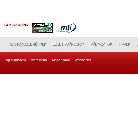
PARTNEREINK
SAJTÓKÖZLEMÉNYEK
ÜZLETI AJÁNLATOK
PÁLYÁZATOK
TIPPEK
Jogi tudnivalók
Impresszum
Médiaajánlat
Webmester