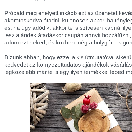
Próbáld meg ehelyett inkább ezt az üzenetet ke
akaratoskodva átadni, különösen akkor, ha tényle
és, ha úgy adódik, akkor te is szívesen kapnál ily
lesz ajándék átadáskor csupán annyit hozzáfűzni, 
adom ezt neked, és közben még a bolygóra is gon
Bízunk abban, hogy ezzel a kis útmutatóval siker
kedvedet az környezettudatos ajándékok vásárlása
legközelebb már te is egy ilyen termékkel leped me