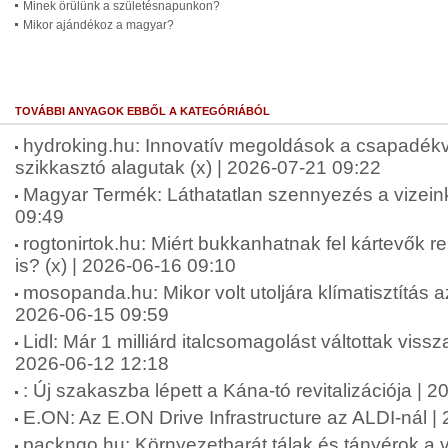
Minek örülünk a születésnapunkon?
Mikor ajándékoz a magyar?
TOVÁBBI ANYAGOK EBBŐL A KATEGÓRIÁBÓL
hydroking.hu: Innovatív megoldások a csapadékv
szikkasztó alagutak (x) | 2026-07-21 09:22
Magyar Termék: Láthatatlan szennyezés a vizein
09:49
rogtonirtok.hu: Miért bukkanhatnak fel kártevők 
is? (x) | 2026-06-16 09:10
mosopanda.hu: Mikor volt utoljára klímatisztítás a
2026-06-15 09:59
Lidl: Már 1 milliárd italcsomagolást váltottak viss
2026-06-12 12:18
: Új szakaszba lépett a Kána-tó revitalizációja | 
E.ON: Az E.ON Drive Infrastructure az ALDI-nál |
packngo.hu: Környezetbarát tálak és tányérok a v