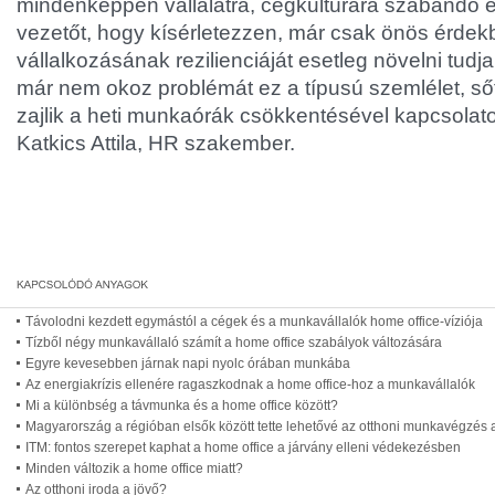
mindenképpen vállalatra, cégkultúrára szabandó é
vezetőt, hogy kísérletezzen, már csak önös érdekbő
vállalkozásának rezilienciáját esetleg növelni tud
már nem okoz problémát ez a típusú szemlélet, sőt
zajlik a heti munkaórák csökkentésével kapcsolatosa
Katkics Attila, HR szakember.
Távolodni kezdett egymástól a cégek és a munkavállalók home office-víziója
Tízből négy munkavállaló számít a home office szabályok változására
Egyre kevesebben járnak napi nyolc órában munkába
Az energiakrízis ellenére ragaszkodnak a home office-hoz a munkavállalók
Mi a különbség a távmunka és a home office között?
Magyarország a régióban elsők között tette lehetővé az otthoni munkavégzé
ITM: fontos szerepet kaphat a home office a járvány elleni védekezésben
Minden változik a home office miatt?
Az otthoni iroda a jövő?