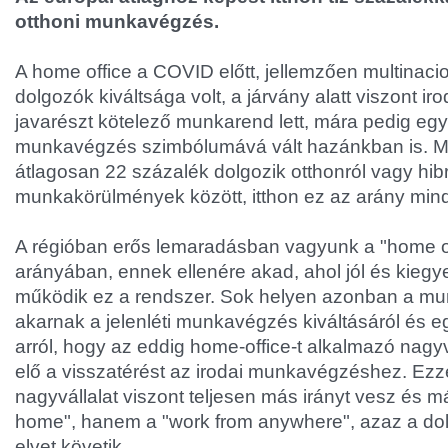
otthoni munkavégzés.
A home office a COVID előtt, jellemzően multinacion
dolgozók kiváltsága volt, a járvány alatt viszont 
javarészt kötelező munkarend lett, mára pedig eg
munkavégzés szimbólumává vált hazánkban is. M
átlagosan 22 százalék dolgozik otthonról vagy hibr
munkakörülmények között, itthon ez az arány mind
A régióban erős lemaradásban vagyunk a "home o
arányában, ennek ellenére akad, ahol jól és kieg
működik ez a rendszer. Sok helyen azonban a mun
akarnak a jelenléti munkavégzés kiváltásáról és eg
arról, hogy az eddig home-office-t alkalmazó nagyv
elő a visszatérést az irodai munkavégzéshez. Ezz
nagyvállalat viszont teljesen más irányt vesz és 
home", hanem a "work from anywhere", azaz a d
elvet követik.