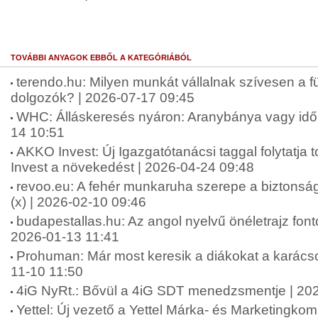
TOVÁBBI ANYAGOK EBBŐL A KATEGÓRIÁBÓL
terendo.hu: Milyen munkát vállalnak szívesen a fü
dolgozók? | 2026-07-17 09:45
WHC: Álláskeresés nyáron: Aranybánya vagy idő
14 10:51
AKKO Invest: Új Igazgatótanácsi taggal folytatj
Invest a növekedést | 2026-04-24 09:48
revoo.eu: A fehér munkaruha szerepe a biztonsá
(x) | 2026-02-10 09:46
budapestallas.hu: Az angol nyelvű önéletrajz fo
2026-01-13 11:41
Prohuman: Már most keresik a diákokat a karács
11-10 11:50
4iG NyRt.: Bővül a 4iG SDT menedzsmentje | 20
Yettel: Új vezető a Yettel Márka- és Marketingko