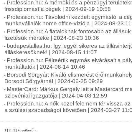
Profession.hu: A mérnöki és a pénzügyi területekr
frissdiplomást a cégek | 2024-09-19 10:58
Profession.hu: Távolodni kezdett egymástól a cé
munkavállalók home office-víziója | 2024-08-23 11
Profession.hu: A fiataloknak fontosabb az állásuk
fizetésük mértéke | 2024-08-23 10:36
budapestallas.hu: Így legyél sikeres az állásinterj
álláskeresőknek! | 2024-08-15 11:07
Profession.hu: Félreértik egymás elvárásait a pá
munkáltatók | 2024-08-14 10:46
Borsodi Sörgyár: Kiváló elismerést érő munkahely
Borsodi Sörgyárnál | 2024-06-25 09:29
MasterCard: Márkus Gergely lett a Mastercard m
szlovéniai igazgatója | 2024-04-03 12:59
Profession.hu: A nők közel fele nem tér vissza a
a szülési szabadságot követően | 2024-03-27 11:
|
|
|
1
2
3
következő »