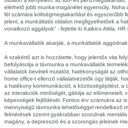
oldalon a kényelem, az idő- és pénzmegtakarítás, 
elérhető jobb munka-magánélet egyensúly. Noha a
fél számára költségmegtakarítást és egyszerűbb f
jelent, a munkáltatói oldalon megfigyelhetőek a h
vonatkozó aggályok" - fejtette ki Katkics Attila, H
A munkavállalók akarják, a munkáltatók aggódnak
A szakértő azt is hozzátette, hogy jelentős vita fol
befolyásolja a távmunka a munkavállalók termelék
vállalatok bevételi mutatóit, hatékonyságát az ot
home office-t ellenző vállalatvezetők úgy látják, h
a hatékony kommunikációt, a közösségépítést, a 
az interakciók minőségét, gátolja az előmenetelt, 
képességek fejlődését. Fontos érv számukra az is,
mennyiségű távmunka-lehetőséggel rendelkező m
felmérések szerint gyakrabban szorulnak mentális
magány, a depresszió és a szorongás jeleinek meg