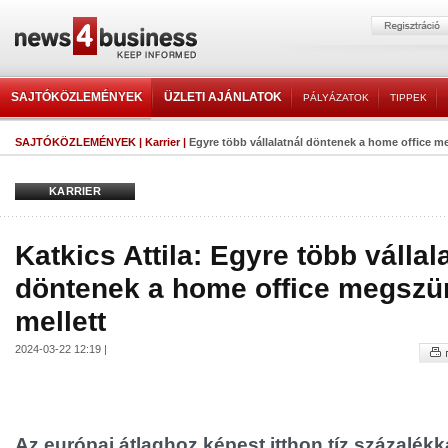
SAJTÓKÖZLEMÉNYEK
ÜZLETI AJÁNLATOK
PÁLYÁZATOK
TIPPEK
SAJTÓKÖZLEMÉNYEK
|
Karrier
|
Egyre több vállalatnál döntenek a home office m
KARRIER
Katkics Attila: Egyre több vállal
döntenek a home office megszü
mellett
2024-03-22 12:19 |
Az európai átlaghoz képest itthon tíz százalék