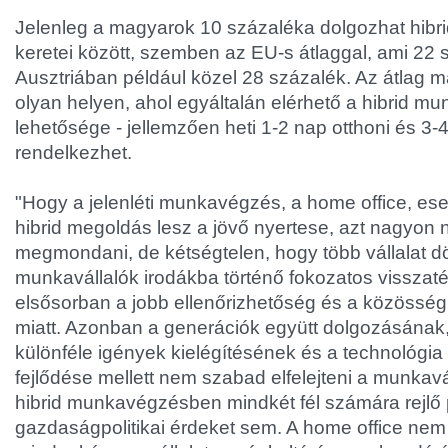
Jelenleg a magyarok 10 százaléka dolgozhat hib
keretei között, szemben az EU-s átlaggal, ami 22 sz
Ausztriában például közel 28 százalék. Az átlag 
olyan helyen, ahol egyáltalán elérhető a hibrid m
lehetősége - jellemzően heti 1-2 nap otthoni és 3
rendelkezhet.
"Hogy a jelenléti munkavégzés, a home office, eset
hibrid megoldás lesz a jövő nyertese, azt nagyon
megmondani, de kétségtelen, hogy több vállalat dö
munkavállalók irodákba történő fokozatos visszaté
elsősorban a jobb ellenőrizhetőség és a közösség
miatt. Azonban a generációk együtt dolgozásának,
különféle igények kielégítésének és a technológia
fejlődése mellett nem szabad elfelejteni a munkavá
hibrid munkavégzésben mindkét fél számára rejlő p
gazdaságpolitikai érdeket sem. A home office nem 