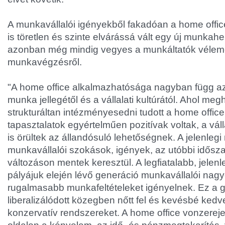
A munkavállalói igényekből fakadóan a home off
is töretlen és szinte elvárássá vált egy új munkahe
azonban még mindig vegyes a munkáltatók vélemé
munkavégzésről.
"A home office alkalmazhatósága nagyban függ az 
munka jellegétől és a vállalati kultúrától. Ahol me
strukturáltan intézményesedni tudott a home office 
tapasztalatok egyértelműen pozitívak voltak, a vál
is örültek az állandósuló lehetőségnek. A jelenleg
munkavállalói szokások, igények, az utóbbi idősz
változáson mentek keresztül. A legfiatalabb, jele
pályájuk elején lévő generáció munkavállalói na
rugalmasabb munkafeltételeket igényelnek. Ez a 
liberalizálódott közegben nőtt fel és kevésbé kedvel
konzervatív rendszereket. A home office vonzerej