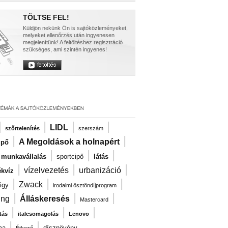
TÖLTSE FEL!
Küldjön nekünk Ön is sajtóközleményeket,
melyeket ellenőrzés után ingyenesen
megjelenítünk! A feltöltéshez regisztráció
szükséges, ami szintén ingyenes!
|
|
|
|
LIDL
szőrtelenítés
szerszám
|
|
A Megoldások a holnapért
ipő
|
|
|
i munkavállalás
sportcipő
látás
|
|
|
vízelvezetés
urbanizáció
kvíz
|
|
|
Zwack
igy
irodalmi ösztöndíjprogram
|
|
|
ng
Álláskeresés
Mastercard
|
|
|
tás
italcsomagolás
Lenovo
|
|
ma
dísznövény