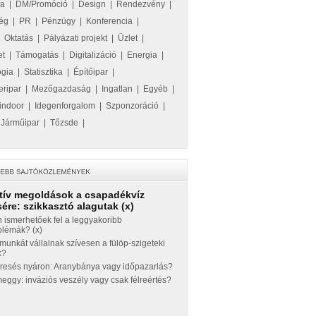
ka
|
DM/Promóció
|
Design
|
Rendezvény
|
ég
|
PR
|
Pénzügy
|
Konferencia
|
|
Oktatás
|
Pályázati projekt
|
Üzlet
|
et
|
Támogatás
|
Digitalizáció
|
Energia
|
ógia
|
Statisztika
|
Építőipar
|
eripar
|
Mezőgazdaság
|
Ingatlan
|
Egyéb
|
indoor
|
Idegenforgalom
|
Szponzoráció
|
|
Járműipar
|
Tőzsde
|
tív megoldások a csapadékvíz
ére: szikkasztó alagutak (x)
 ismerhetőek fel a leggyakoribb
blémák? (x)
munkát vállalnak szívesen a fülöp-szigeteki
k?
eresés nyáron: Aranybánya vagy időpazarlás?
ggy: inváziós veszély vagy csak félreértés?