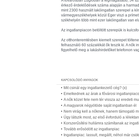
A fővárosban Zuglóban a legmagasabb, 54 szá
érkező érdeklődések száma alapján a harmad
mint 2300 használt lakóingatlan szerepel a kí
vármegyeszékhelyek közül Eger viszi a prímet
székhelyén több mint ezer lakóingatlan van el
Az ingatlanpiacon betöltött szerepük is kulcsf
Az otthonteremtésben kiemelt szerepet töltenek
felhasználó 60 százalékát ők teszik ki. A nők i
figyelhető meg a lakáshirdetőket telefonon va
Mit csinál egy ingatlankezelő cég? (x)
Emelkednek az árak a fővárosi ingatlanpiac
A nők közel fele nem tér vissza az eredeti 
A magyarok négyötöde saját ingatlanban él
Nem virág kell a nőknek, hanem támogató 
Úgy látszik most, az első évforduló a lélekta
Korszerűsítési hullámra számítanak az ingat
Tovább erősödött az ingatlanpiac
Ingatlanpiac: lassult, megállt, néhol már cs