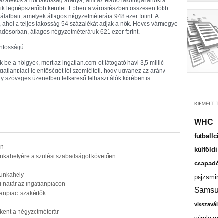
zalékos a női lakosság aránya, ami az eladó lakóingatlanokra
ik legnépszerűbb kerület. Ebben a városrészben összesen több
nálatban, amelyek átlagos négyzetméterára 948 ezer forint. A
, ahol a teljes lakosság 54 százalékát adják a nők. Heves vármegye
adósorban, átlagos négyzetméteráruk 621 ezer forint.
ontosságú
 be a hölgyek, mert az ingatlan.com-ot látogató havi 3,5 millió
ngatlanpiaci jelentőségét jól szemlélteti, hogy ugyanez az arány
gy szöveges üzenetben felkereső felhasználók körében is.
WHC
futballc
on
külföld
munkahelyére a szülési szabadságot követően
csapadé
munkahely
pajzsmir
ni határ az ingatlanpiacon
Samsu
lanpiaci szakértők
visszavál
ökkent a négyzetméterár
vérplaz