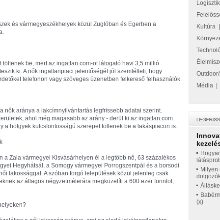
Logiszti
Felelőss
észek és vármegyeszékhelyek közül Zuglóban és Egerben a
Kultúra
a.
Környez
Technol
Élelmisz
töltenek be, mert az ingatlan.com-ot látogató havi 3,5 millió
szik ki. A nők ingatlanpiaci jelentőségét jól szemlélteti, hogy
Outdoor/
rdetőket telefonon vagy szöveges üzenetben felkereső felhasználók
Média
a nők aránya a lakcímnyilvántartás legfrissebb adatai szerint.
erületek, ahol még magasabb az arány - derül ki az ingatlan.com
y a hölgyek kulcsfontosságú szerepet töltenek be a lakáspiacon is.
Innova
k
kezelés
Hogyan
 a Zala vármegyei Kisvásárhelyen él a legtöbb nő, 63 százalékos
látáspro
gyei Hegyhátsál, a Somogy vármegyei Porrogszentpál és a borsodi
Milyen 
ői lakossággal. A szóban forgó települések közül jelenleg csak
dolgozó
eknek az átlagos négyzetméterára megközelíti a 600 ezer forintot,
Állásk
Babérme
(x)
khelyeken?