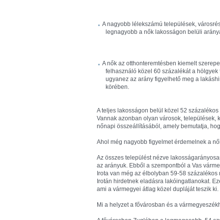
A nagyobb lélekszámú települések, városr
legnagyobb a nők lakosságon belüli arány
A nők az otthonteremtésben kiemelt szerepet 
felhasználó közel 60 százalékát a hölgyek te
ugyanez az arány figyelhető meg a lakáshi
körében.
A teljes lakosságon belül közel 52 százalékos 
Vannak azonban olyan városok, települések, k
nőnapi összeállításából, amely bemutatja, hog
Ahol még nagyobb figyelmet érdemelnek a nő
Az összes települést nézve lakosságarányosan
az arányuk. Ebből a szempontból a Vas várme
Irota van még az élbolyban 59-58 százalékos n
Irotán hirdetnek eladásra lakóingatlanokat. Ez
ami a vármegyei átlag közel dupláját teszik ki.
Mi a helyzet a fővárosban és a vármegyeszé