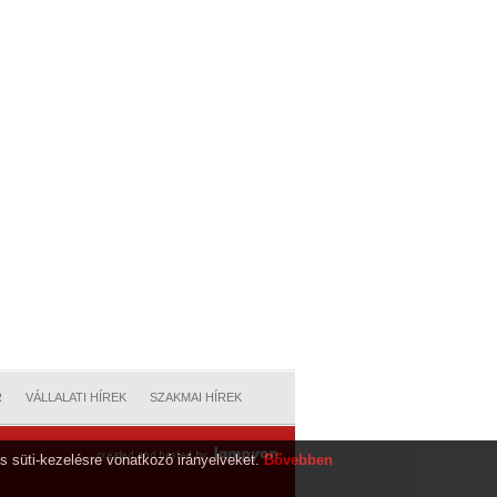
R
VÁLLALATI HÍREK
SZAKMAI HÍREK
s süti-kezelésre vonatkozó irányelveket.
Bővebben