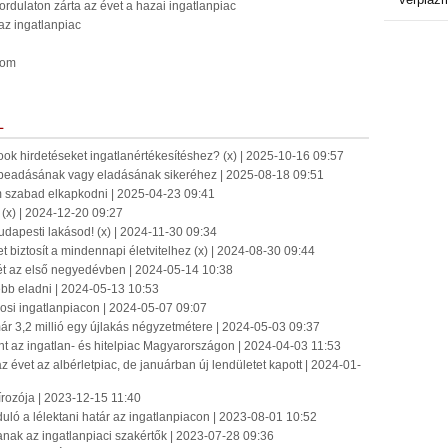
ordulaton zárta az évet a hazai ingatlanpiac
z ingatlanpiac
oom
L
ook hirdetéseket ingatlanértékesítéshez? (x) | 2025-10-16 09:57
érbeadásának vagy eladásának sikeréhez | 2025-08-18 09:51
em szabad elkapkodni | 2025-04-23 09:41
? (x) | 2024-12-20 09:27
udapesti lakásod! (x) | 2024-11-30 09:34
 biztosít a mindennapi életvitelhez (x) | 2024-08-30 09:44
ét az első negyedévben | 2024-05-14 10:38
bb eladni | 2024-05-13 10:53
osi ingatlanpiacon | 2024-05-07 09:07
r 3,2 millió egy újlakás négyzetmétere | 2024-05-03 09:37
az ingatlan- és hitelpiac Magyarországon | 2024-04-03 11:53
az évet az albérletpiac, de januárban új lendületet kapott | 2024-01-
rozója | 2023-12-15 11:40
duló a lélektani határ az ingatlanpiacon | 2023-08-01 10:52
tanak az ingatlanpiaci szakértők | 2023-07-28 09:36