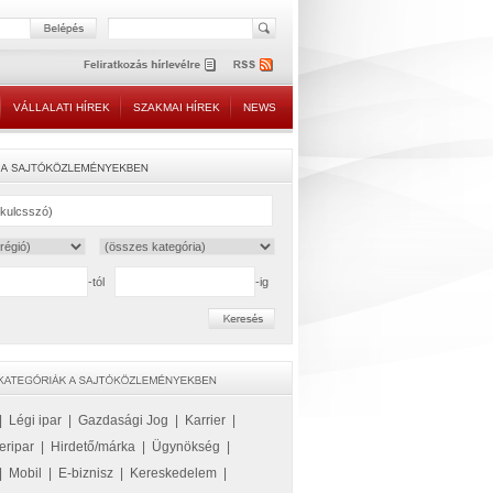
VÁLLALATI HÍREK
SZAKMAI HÍREK
NEWS
-tól
-ig
|
Légi ipar
|
Gazdasági Jog
|
Karrier
|
eripar
|
Hirdető/márka
|
Ügynökség
|
|
Mobil
|
E-biznisz
|
Kereskedelem
|