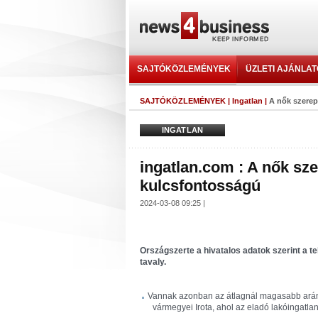
SAJTÓKÖZLEMÉNYEK
ÜZLETI AJÁNLA
SAJTÓKÖZLEMÉNYEK
|
Ingatlan
|
A nők szerep
INGATLAN
ingatlan.com : A nők sze
kulcsfontosságú
2024-03-08 09:25 |
Országszerte a hivatalos adatok szerint a te
tavaly.
Vannak azonban az átlagnál magasabb arán
vármegyei Irota, ahol az eladó lakóingatl