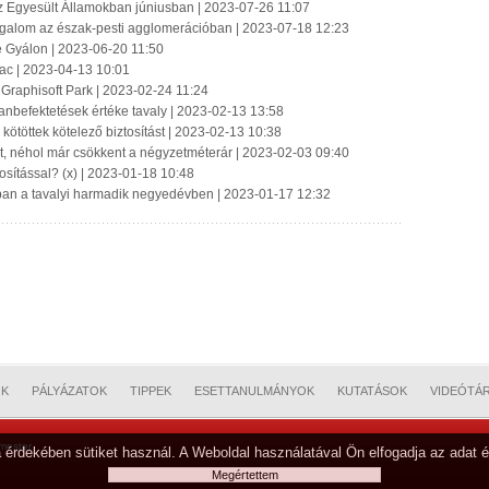
az Egyesült Államokban júniusban | 2023-07-26 11:07
forgalom az észak-pesti agglomerációban | 2023-07-18 12:23
e Gyálon | 2023-06-20 11:50
ac | 2023-04-13 10:01
 Graphisoft Park | 2023-02-24 11:24
lanbefektetések értéke tavaly | 2023-02-13 13:58
ötöttek kötelező biztosítást | 2023-02-13 10:38
lt, néhol már csökkent a négyzetméterár | 2023-02-03 09:40
tosítással? (x) | 2023-01-18 10:48
ban a tavalyi harmadik negyedévben | 2023-01-17 12:32
OK
PÁLYÁZATOK
TIPPEK
ESETTANULMÁNYOK
KUTATÁSOK
VIDEÓTÁ
mester
 érdekében sütiket használ. A Weboldal használatával Ön elfogadja az adat é