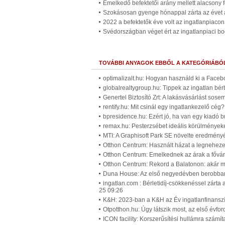
Emelkedő befektetői arány mellett alacsony f
Szokásosan gyenge hónappal zárta az évet a
2022 a befektetők éve volt az ingatlanpiacon
Svédországban véget ért az ingatlanpiaci b
TOVÁBBI ANYAGOK EBBŐL A KATEGÓRIÁBÓ
optimalizalt.hu: Hogyan használd ki a Faceb
globalrealtygroup.hu: Tippek az ingatlan b
Genertel Biztosító Zrt: A lakásvásárlást sos
rentify.hu: Mit csinál egy ingatlankezelő cég
bpresidence.hu: Ezért jó, ha van egy kiadó b
remax.hu: Pesterzsébet ideális körülményeket
MTI: A Graphisoft Park SE növelte eredmény
Otthon Centrum: Használt házat a legneheze
Otthon Centrum: Emelkednek az árak a fővár
Otthon Centrum: Rekord a Balatonon: akár má
Duna House: Az első negyedévben berobbant 
ingatlan.com : Bérletidíj-csökkenéssel zárta 
25 09:26
K&H: 2023-ban a K&H az Év ingatlanfinanszí
Otpotthon.hu: Úgy látszik most, az első évfor
ICON facility: Korszerűsítési hullámra számí