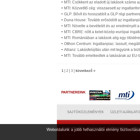
MTI: Csökkent az eladott új lakások száma 
MTI: Közvetítő cég: visszaesett az ingatlan
GLP: Bővít és hosszabbít a GLP régi partner
Duna House: Tovább erősödött az ingatlanpi
MTI: Növelte a bevételét és az eredményét a
MTI: CBRE: nőtt a kelet-közép-európai ingat
MTI: Romániában a lakások alig egy ötödére k
Otthon Centrum: Ingatlanpiac: lassult, megál
Allianz: Lakásfelújítás után mit tegyünk a biz
MTI: Tovább emelkedtek a lakásárak az EU-
|
|
|
1
2
3
következő »
PARTNEREINK
SAJTÓKÖZLEMÉNYEK
ÜZLETI AJÁNLAT
Jogi tudnivalók
Impresszum
Médiaajánlat
Web
Weboldalunk a jobb felhasználói élmény biztosítása