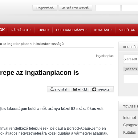
TOK
PÁLYÁZATOK
TIPPEK
ESETTANULMÁNYOK
KUTATÁSOK
VIDEÓTÁR
e az ingatlanpiacon is kulcsfontosságú
ingatlanpiac
repe az ingatlanpiacon is
ljes lakosságon belül a nők aránya közel 52 százalékos volt
Internet
Gyógysz
nyal rendelkező települések, például a Borsod-Abaúj-Zemplén
Kutatás
anok átlagos négyzetméterára közel duplája a vármegyei átlagnak.