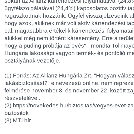
sokan az Allianz kárrendezési folyamataival (24,8%)
ügyfélszolgálatával (24,4%) kapcsolatos pozitív tap
ragaszkodnak hozzánk. Ügyfél visszajelzéseink alap
hogy azok, akiknek már volt aktív kárrendezési tap
cal, magasabbra értékelik kárrendezési folyamatai
akikkel még nem történt káresemény. Erre a terüle
hogy a puding próbája az evés" - mondta Tollmaye
Hungária lakossági vagyon termék- és portfólió 
osztályának vezetője.
(1) Forrás: Az Allianz Hungária Zrt. "Hogyan válas
lakásbiztosítást?" elnevezésű online, nem repreze
felmérése november 8. és november 22. között zaj
részvételével.
(2) https://novekedes.hu/biztositas/vegyes-evet-z
biztositok
(3) MTI hír