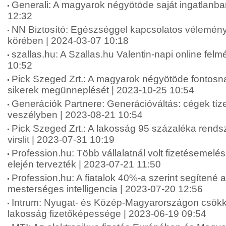
Generali: A magyarok négyötöde saját ingatlanba
12:32
NN Biztosító: Egészséggel kapcsolatos vélemén
körében | 2024-03-07 10:18
szallas.hu: A Szallas.hu Valentin-napi online fel
10:52
Pick Szeged Zrt.: A magyarok négyötöde fontosna
sikerek megünneplését | 2023-10-25 10:54
Generációk Partnere: Generációváltás: cégek tíze
veszélyben | 2023-08-21 10:54
Pick Szeged Zrt.: A lakosság 95 százaléka rends
virslit | 2023-07-31 10:19
Profession.hu: Több vállalatnál volt fizetésemelé
elején tervezték | 2023-07-21 11:50
Profession.hu: A fiatalok 40%-a szerint segítené 
mesterséges intelligencia | 2023-07-20 12:56
Intrum: Nyugat- és Közép-Magyarországon csökk
lakosság fizetőképessége | 2023-06-19 09:54