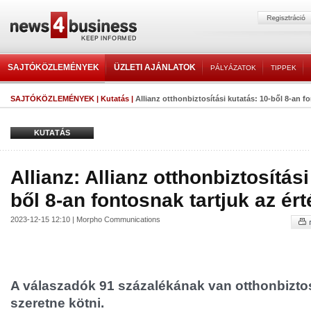
SAJTÓKÖZLEMÉNYEK
ÜZLETI AJÁNLATOK
PÁLYÁZATOK
TIPPEK
SAJTÓKÖZLEMÉNYEK
|
Kutatás
|
Allianz otthonbiztosítási kutatás: 10-ből 8-an fon
KUTATÁS
Allianz: Allianz otthonbiztosítási
ből 8-an fontosnak tartjuk az ér
2023-12-15 12:10 | Morpho Communications
A válaszadók 91 százalékának van otthonbizto
szeretne kötni.