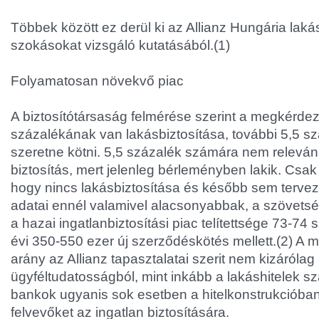
Többek között ez derül ki az Allianz Hungária lakás
szokásokat vizsgáló kutatásából.(1)
Folyamatosan növekvő piac
A biztosítótársaság felmérése szerint a megkérdez
százalékának van lakásbiztosítása, további 5,5 s
szeretne kötni. 5,5 százalék számára nem releván
biztosítás, mert jelenleg bérleményben lakik. Csak 
hogy nincs lakásbiztosítása és később sem tervez 
adatai ennél valamivel alacsonyabbak, a szövetség 
a hazai ingatlanbiztosítási piac telítettsége 73-74
évi 350-550 ezer új szerződéskötés mellett.(2) A m
arány az Allianz tapasztalatai szerit nem kizárólag
ügyféltudatosságból, mint inkább a lakáshitelek s
bankok ugyanis sok esetben a hitelkonstrukcióban
felvevőket az ingatlan biztosítására.