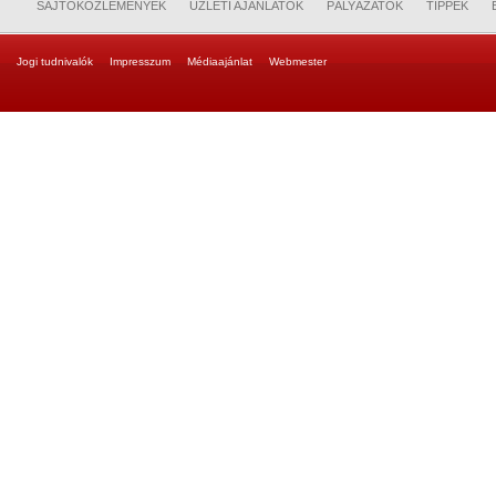
SAJTÓKÖZLEMÉNYEK
ÜZLETI AJÁNLATOK
PÁLYÁZATOK
TIPPEK
Jogi tudnivalók
Impresszum
Médiaajánlat
Webmester