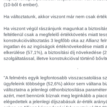
(10-ből 6 ember).
Ha változtatunk, akkor viszont már nem csak érté
Ha viszont végül rászánjunk magunkat a biztosítá
feltétlenül csak a megfelelő értékkövetés miatt tes
konstrukcióváltoztatás 3 legfőbb oka az Allianz fe
ingatlan és az ingóságok értéknövekedése miatti al
elkerülése (57,1%), a biztosítási díj növekedése (
szolgáltatással, illetve konstrukcióval történő bőví
"A felmérés egyik legfontosabb visszacsatolása 
ügyfeleink többsége (52,6%) akkor sem váltana biz
változtatna a jelenlegi otthonbiztosítása paraméte
azért, mert bennünk bíznak meg leginkább a piacon
elégedettek a jelenlegi díjszabásuk ár-érték arány