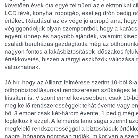
követően évek óta egyértelműen az elektronikai cikk
LCD tévé, konyhai robotgép, esetleg drón pedig n
értékét. Ráadásul az év vége jó apropó arra, hogy
végiggondoljuk olyan szempontból, hogy a karács
egyéni ünnep és nagyobb ajándék, valamint kise
családi beruházás gazdagította még az otthonunk
nagyon fontos a lakásbiztosítások időszakos felül
értékkövetés, hiszen a tárgyi eszközök változása m
változhatnak.
Jó hír, hogy az Allianz felmérése szerint 10-ből 8-
otthonbiztosításunkat rendszeresen szükséges felü
frissíteni is. Viszont ennél kevesebben, csak 10-b
meg kellő rendszerességgel: tehát évente vagy e
ből 3 ember csak két-három évente, 1 pedig még e
foglalkozik ezzel. A felmérés tanulságai szerint az
megfelelő rendszerességgel a biztosításuk értékkö
napra, hónapra pontosan tudják, mikor van a szer