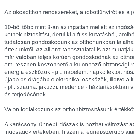
Az okosotthon rendszereket, a robotfűnyírót és a jak
10-ből több mint 8-an az ingatlan mellett az ingós
kötnek biztosítást, derül ki a friss kutatásból, amibő
tudatosan gondoskodunk az otthonunkban találha
értékünkről. Az Allianz tapasztalatai is azt mutatjá
már valóban teljes körűen gondoskodnak az ottho
ami részben köszönhető a különböző biztonsági r
energia eszközök - pl.: napelem, napkollektor, hősz
újabb és drágább elektronikai eszközök, illetve a 
- pl.: szauna, jakuzzi, medence - háztartásokban
és terjedésének.
Vajon foglalkozunk az otthonbiztosításunk értékkö
A karácsonyi ünnepi időszak is hozhat változást a
ingóságok értékében, hiszen a legnépszerűbb ajá