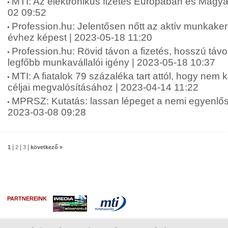
MTI: Az elektronikus fizetés Európában és Magy
02 09:52
Profession.hu: Jelentősen nőtt az aktív munkake
évhez képest | 2023-05-18 11:20
Profession.hu: Rövid távon a fizetés, hosszú táv
legfőbb munkavállalói igény | 2023-05-18 10:37
MTI: A fiatalok 79 százaléka tart attól, hogy nem 
céljai megvalósításához | 2023-04-14 11:22
MPRSZ: Kutatás: lassan lépeget a nemi egyenlősé
2023-03-08 09:28
|
|
|
1
2
3
következő »
PARTNEREINK