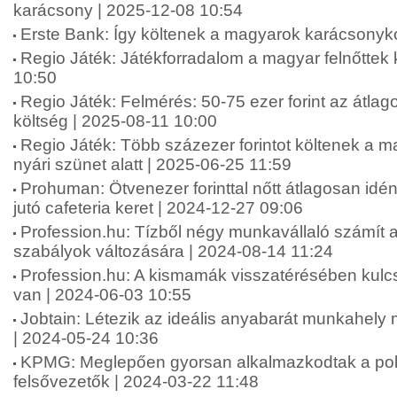
karácsony | 2025-12-08 10:54
Erste Bank: Így költenek a magyarok karácsonyko
Regio Játék: Játékforradalom a magyar felnőttek
10:50
Regio Játék: Felmérés: 50-75 ezer forint az átlag
költség | 2025-08-11 10:00
Regio Játék: Több százezer forintot költenek a 
nyári szünet alatt | 2025-06-25 11:59
Prohuman: Ötvenezer forinttal nőtt átlagosan idé
jutó cafeteria keret | 2024-12-27 09:06
Profession.hu: Tízből négy munkavállaló számít 
szabályok változására | 2024-08-14 11:24
Profession.hu: A kismamák visszatérésében kul
van | 2024-06-03 10:55
Jobtain: Létezik az ideális anyabarát munkahel
| 2024-05-24 10:36
KPMG: Meglepően gyorsan alkalmazkodtak a polik
felsővezetők | 2024-03-22 11:48