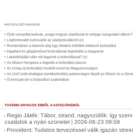
Örök romantikusoknak, avagy hogyan alakítsunk ki vintage hangulatot otthon? 
Legfontosabb tudnivalók az utasbiztosításról (x)
Romániában a lakások alig egy ötödére kötöttek kötelező biztosítást
Ingatlant és gépjárművet biztosítanak leginkább a magyarok
Lakásfelújítás után mit tegyünk a biztosítással? (x)
Az Allianz Hungária a legjobb a biztosítási piacon
Az Uniqa új biztosítási modellt vezet be Magyarországon
Az UniCredit stratégiai bankbiztosítási partnerségre lépett az Allianz és a Gener
Új korszak jön a biztosítási szakmában
TOVÁBBI ANYAGOK EBBŐL A KATEGÓRIÁBÓL
Regio Játék: Tábor, strand, nagyszülők: így szer
családok a nyári szünetet | 2026-06-23 09:59
Provident: Tudatos tervezéssel válik igazán str