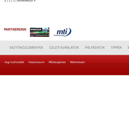
|
|
|
1
2
3
következő »
PARTNEREINK
SAJTÓKÖZLEMÉNYEK
ÜZLETI AJÁNLATOK
PÁLYÁZATOK
TIPPEK
Jogi tudnivalók
Impresszum
Médiaajánlat
Webmester