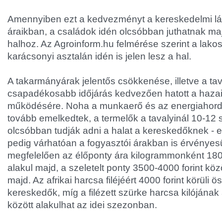
Amennyiben ezt a kedvezményt a kereskedelmi lá
áraikban, a családok idén olcsóbban juthatnak ma
halhoz. Az Agroinform.hu felmérése szerint a lak
karácsonyi asztalán idén is jelen lesz a hal.
A takarmányárak jelentős csökkenése, illetve a tav
csapadékosabb időjárás kedvezően hatott a haza
működésére. Noha a munkaerő és az energiahordo
tovább emelkedtek, a termelők a tavalyinál 10-12 
olcsóbban tudják adni a halat a kereskedőknek - 
pedig várhatóan a fogyasztói árakban is érvényes
megfelelően az élőponty ára kilogrammonként 1800
alakul majd, a szeletelt ponty 3500-4000 forint köz
majd. Az afrikai harcsa filéjéért 4000 forint körüli
kereskedők, míg a filézett szürke harcsa kilójának
között alakulhat az idei szezonban.