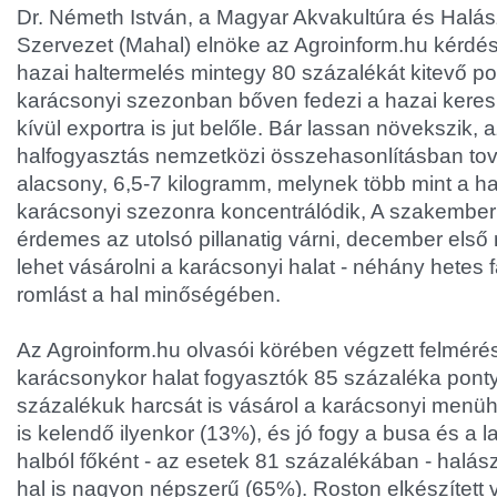
Dr. Németh István, a Magyar Akvakultúra és Halá
Szervezet (Mahal) elnöke az Agroinform.hu kérdé
hazai haltermelés mintegy 80 százalékát kitevő pon
karácsonyi szezonban bőven fedezi a hazai keresle
kívül exportra is jut belőle. Bár lassan növekszik, a
halfogyasztás nemzetközi összehasonlításban tov
alacsony, 6,5-7 kilogramm, melynek több mint a h
karácsonyi szezonra koncentrálódik, A szakembe
érdemes az utolsó pillanatig várni, december első
lehet vásárolni a karácsonyi halat - néhány hete
romlást a hal minőségében.
Az Agroinform.hu olvasói körében végzett felmérés
karácsonykor halat fogyasztók 85 százaléka pontyo
százalékuk harcsát is vásárol a karácsonyi menühö
is kelendő ilyenkor (13%), és jó fogy a busa és a l
halból főként - az esetek 81 százalékában - halászl
hal is nagyon népszerű (65%). Roston elkészített va