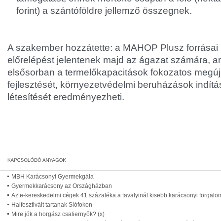
forint) a szántóföldre jellemző összegnek.
A szakember hozzátette: a MAHOP Plusz forrásai 
előrelépést jelentenek majd az ágazat számára, a
elsősorban a termelőkapacitások fokozatos megúj
fejlesztését, környezetvédelmi beruházások indítá
létesítését eredményezheti.
MBH Karácsonyi Gyermekgála
Gyermekkarácsony az Országházban
Az e-kereskedelmi cégek 41 százaléka a tavalyinál kisebb karácsonyi forgalo
Halfesztivált tartanak Siófokon
Mire jók a horgász csaliernyők? (x)