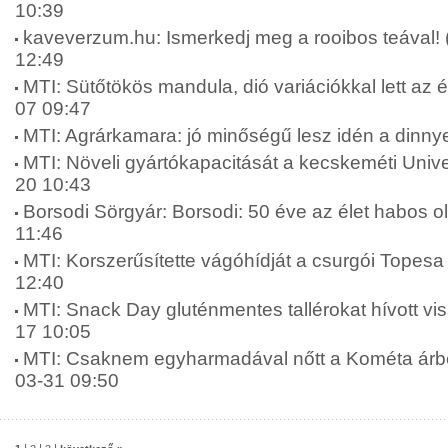
10:39
kaveverzum.hu: Ismerkedj meg a rooibos teával! 
12:49
MTI: Sütőtökös mandula, dió variációkkal lett az é
07 09:47
MTI: Agrárkamara: jó minőségű lesz idén a dinny
MTI: Növeli gyártókapacitását a kecskeméti Unive
20 10:43
Borsodi Sörgyár: Borsodi: 50 éve az élet habos o
11:46
MTI: Korszerűsítette vágóhídját a csurgói Topesa 
12:40
MTI: Snack Day gluténmentes tallérokat hívott vis
17 10:05
MTI: Csaknem egyharmadával nőtt a Kométa árbev
03-31 09:50