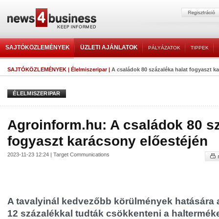
SAJTÓKÖZLEMÉNYEK
ÜZLETI AJÁNLATOK
PÁLYÁZATOK
TIPPEK
SAJTÓKÖZLEMÉNYEK
|
Élelmiszeripar
|
A családok 80 százaléka halat fogyaszt k
ÉLELMISZERIPAR
Agroinform.hu: A családok 80 sz
fogyaszt karácsony előestéjén
2023-11-23 12:24 | Target Communications
A tavalyinál kedvezőbb körülmények hatására a
12 százalékkal tudták csökkenteni a halterméke