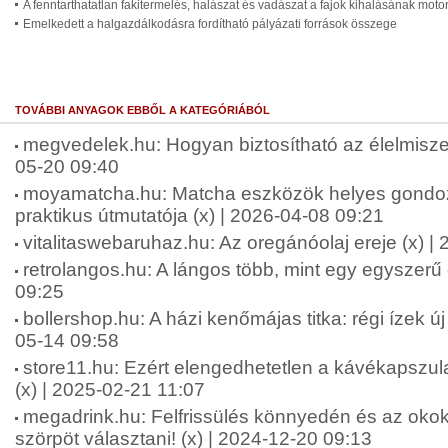
A fenntarthatatlan fakitermelés, halászat és vadászat a fajok kihalásának moto
Emelkedett a halgazdálkodásra fordítható pályázati források összege
TOVÁBBI ANYAGOK EBBŐL A KATEGÓRIÁBÓL
megvedelek.hu: Hogyan biztosítható az élelmisze
05-20 09:40
moyamatcha.hu: Matcha eszközök helyes gondo
praktikus útmutatója (x) | 2026-04-08 09:21
vitalitaswebaruhaz.hu: Az oregánóolaj ereje (x) |
retrolangos.hu: A lángos több, mint egy egyszerű 
09:25
bollershop.hu: A házi kenőmájas titka: régi ízek ú
05-14 09:58
store11.hu: Ezért elengedhetetlen a kávékapszul
(x) | 2025-02-21 11:07
megadrink.hu: Felfrissülés könnyedén és az okok
szörpöt választani! (x) | 2024-12-20 09:13