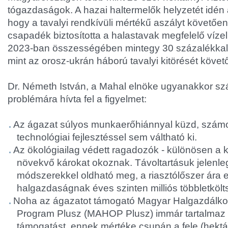
tógazdaságok. A hazai haltermelők helyzetét idén a
hogy a tavalyi rendkívüli mértékű aszályt követőe
csapadék biztosította a halastavak megfelelő vízel
2023-ban összességében mintegy 30 százalékkal 
mint az orosz-ukrán háború tavalyi kitörését köve
Dr. Németh István, a Mahal elnöke ugyanakkor s
problémára hívta fel a figyelmet:
Az ágazat súlyos munkaerőhiánnyal küzd, szám
technológiai fejlesztéssel sem váltható ki.
Az ökológiailag védett ragadozók - különösen a 
növekvő károkat okoznak. Távoltartásuk jelenleg
módszerekkel oldható meg, a riasztólőszer ára
halgazdaságnak éves szinten milliós többletköl
Noha az ágazatot támogató Magyar Halgazdálko
Program Plusz (MAHOP Plusz) immár tartalmaz t
támogatást, ennek mértéke csupán a fele (hekt