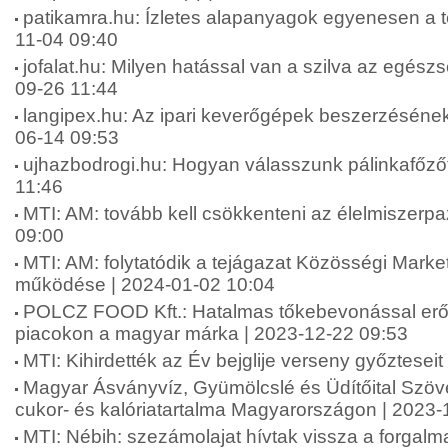
patikamra.hu: Ízletes alapanyagok egyenesen a te
11-04 09:40
jofalat.hu: Milyen hatással van a szilva az egész
09-26 11:44
langipex.hu: Az ipari keverőgépek beszerzésének
06-14 09:53
ujhazbodrogi.hu: Hogyan válasszunk pálinkafőzőt
11:46
MTI: AM: tovább kell csökkenteni az élelmiszerpa
09:00
MTI: AM: folytatódik a tejágazat Közösségi Marke
működése | 2024-01-02 10:04
POLCZ FOOD Kft.: Hatalmas tőkebevonással erős
piacokon a magyar márka | 2023-12-22 09:53
MTI: Kihirdették az Év bejglije verseny győztesei
Magyar Ásványvíz, Gyümölcslé és Üdítőital Szöve
cukor- és kalóriatartalma Magyarországon | 2023-
MTI: Nébih: szezámolajat hívtak vissza a forgal