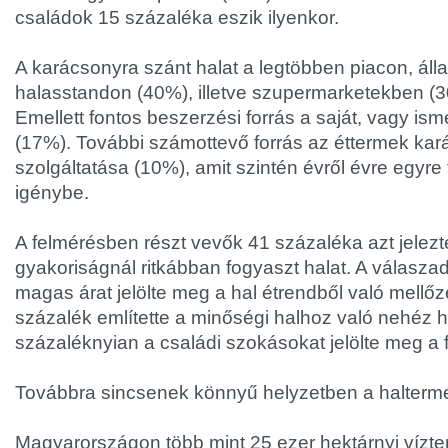
családok 15 százaléka eszik ilyenkor.
A karácsonyra szánt halat a legtöbben piacon, áll
halasstandon (40%), illetve szupermarketekben (3
Emellett fontos beszerzési forrás a saját, vagy is
(17%). További számottevő forrás az éttermek ka
szolgáltatása (10%), amit szintén évről évre egyr
igénybe.
A felmérésben részt vevők 41 százaléka azt jelezt
gyakoriságnál ritkábban fogyaszt halat. A válasza
magas árat jelölte meg a hal étrendből való mellő
százalék említette a minőségi halhoz való nehéz h
százaléknyian a családi szokásokat jelölte meg a 
Továbbra sincsenek könnyű helyzetben a halterm
Magyarországon több mint 25 ezer hektárnyi vízt