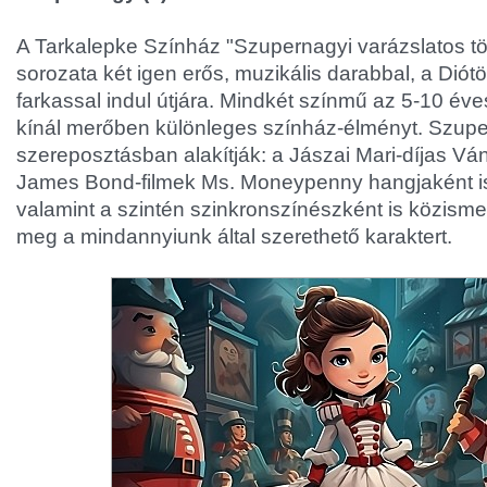
A Tarkalepke Színház "Szupernagyi varázslatos tö
sorozata két igen erős, muzikális darabbal, a Diótö
farkassal indul útjára. Mindkét színmű az 5-10 év
kínál merőben különleges színház-élményt. Szup
szereposztásban alakítják: a Jászai Mari-díjas Ván
James Bond-filmek Ms. Moneypenny hangjaként is 
valamint a szintén szinkronszínészként is közismert
meg a mindannyiunk által szerethető karaktert.