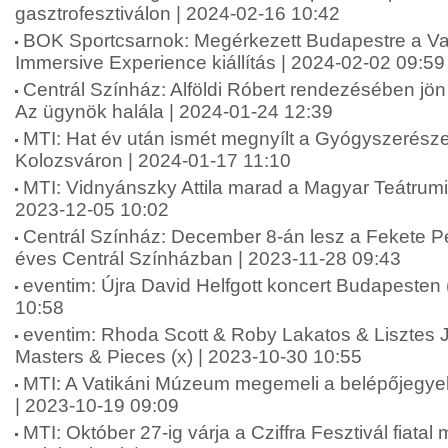
gasztrofesztiválon | 2024-02-16 10:42
BOK Sportcsarnok: Megérkezett Budapestre a V
Immersive Experience kiállítás | 2024-02-02 09:59
Centrál Színház: Alföldi Róbert rendezésében jö
Az ügynök halála | 2024-01-24 12:39
MTI: Hat év után ismét megnyílt a Gyógyszerész
Kolozsváron | 2024-01-17 11:10
MTI: Vidnyánszky Attila marad a Magyar Teátrumi
2023-12-05 10:02
Centrál Színház: December 8-án lesz a Fekete Pé
éves Centrál Színházban | 2023-11-28 09:43
eventim: Újra David Helfgott koncert Budapesten 
10:58
eventim: Rhoda Scott & Roby Lakatos & Lisztes
Masters & Pieces (x) | 2023-10-30 10:55
MTI: A Vatikáni Múzeum megemeli a belépőjegyek 
| 2023-10-19 09:09
MTI: Október 27-ig várja a Cziffra Fesztivál fiata