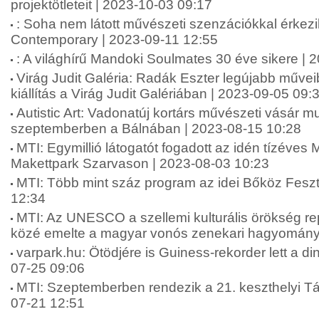
projektötleteit | 2023-10-03 09:17
: Soha nem látott művészeti szenzációkkal érkez
Contemporary | 2023-09-11 12:55
: A világhírű Mandoki Soulmates 30 éve sikere | 
Virág Judit Galéria: Radák Eszter legújabb műveib
kiállítás a Virág Judit Galériában | 2023-09-05 09:
Autistic Art: Vadonatúj kortárs művészeti vásár m
szeptemberben a Bálnában | 2023-08-15 10:28
MTI: Egymillió látogatót fogadott az idén tízéves
Makettpark Szarvason | 2023-08-03 10:23
MTI: Több mint száz program az idei Bőköz Feszt
12:34
MTI: Az UNESCO a szellemi kulturális örökség re
közé emelte a magyar vonós zenekari hagyományt
varpark.hu: Ötödjére is Guiness-rekorder lett a di
07-25 09:06
MTI: Szeptemberben rendezik a 21. keszthelyi T
07-21 12:51