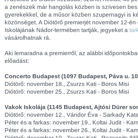
a zenészek már hangolás közben is szívesen bes
gyerekekkel, de a műsor közben szupernagyi is k
közönséget. A Diótörő premierjét november 12-én 
Iskolájának Nádor-termében tartják, jegyeket a
tar
vásárolhatnak rá.
Aki lemaradna a premierről, az alábbi időpontokb
előadást:
Concerto Budapest (1097 Budapest, Páva u. 10
Diótörő: november 18., Zsurzs Kati - Boros Misi
Diótörő: november 25., Zsurzs Kati - Boros Misi
Vakok Iskolája (1145 Budapest, Ajtósi Dürer sor
Diótörő: november 12., Vándor Éva - Sarkady Kata
Péter és a farkas: november 19., Koltai Judit - K
Péter és a farkas: november 26., Koltai Judit - K
Diótörő: december 10., Zsurzs Kati - Rozsonits Ild