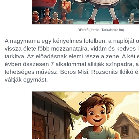
Diótörő (forrás: Tarkalepke.hu)
A nagymama egy kényelmes fotelben, a naplóját o
vissza élete főbb mozzanataira, vidám és kedves
tarkítva. Az előadásnak elemi része a zene. A két
évben összesen 7 alkalommal állítják színpadra, 
tehetséges művész: Boros Misi, Rozsonits Ildikó é
váltják egymást.