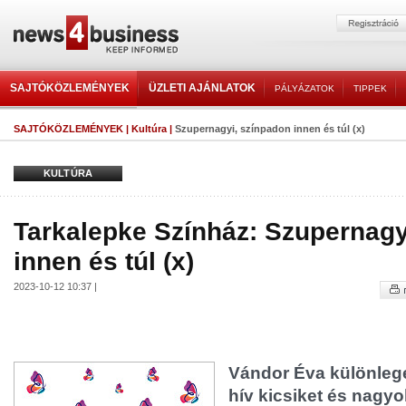
SAJTÓKÖZLEMÉNYEK
ÜZLETI AJÁNLATOK
PÁLYÁZATOK
TIPPEK
SAJTÓKÖZLEMÉNYEK
|
Kultúra
|
Szupernagyi, színpadon innen és túl (x)
KULTÚRA
Tarkalepke Színház: Szupernagy
innen és túl (x)
2023-10-12 10:37 |
Vándor Éva különleg
hív kicsiket és nagyo