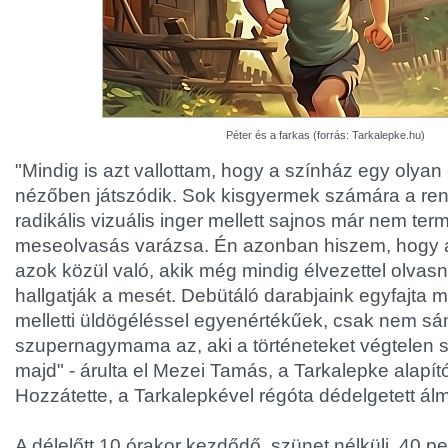
Péter és a farkas (forrás: Tarkalepke.hu)
"Mindig is azt vallottam, hogy a színház egy olyan
nézőben játszódik. Sok kisgyermek számára a re
radikális vizuális inger mellett sajnos már nem te
meseolvasás varázsa. Én azonban hiszem, hogy 
azok közül való, akik még mindig élvezettel olvasn
hallgatják a mesét. Debütáló darabjaink egyfajta 
melletti üldögéléssel egyenértékűek, csak nem s
szupernagymama az, aki a történeteket végtelen sz
majd" - árulta el Mezei Tamás, a Tarkalepke alapítój
Hozzátette, a Tarkalepkével régóta dédelgetett álm
A délelőtt 10 órakor kezdődő, szünet nélküli, 40 p