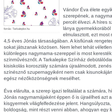
Vándor Éva élete egyi
szerepének, a nagym
percét élvezi. A híres
lánya gyermekkorából s
forrás: Tarkalepke.hu
elmulasztott, ezt most
4,5 éves Jónás társaságában. A kisfiúnak rengeteg
sokat játszanak közösen. Nem lehet tehát véletle
különleges nagymama-szereppel is most keresté
színművésznőt. A Tarkalepke Színház debütálódara
kisiskolás korosztály számára újraálmodott, zenés
színésznő szupernagyiként nem csak kisunokájá
egész nézőközönségnek mesélhet.
Éva elárulta, a szerep igazi telitalálat a számára,
Jónás nagymamájaként éppen ő is újraélheti azt a
kisgyermek világfelfedezése jelent. Hangsúlyozta,
boldogság, mint részt venni abban, ahogyan egy 