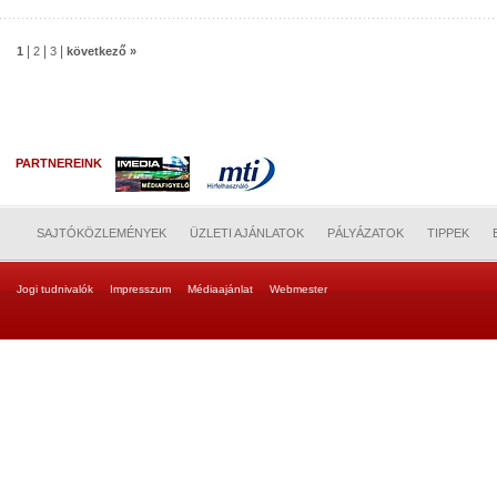
|
|
|
1
2
3
következő »
PARTNEREINK
SAJTÓKÖZLEMÉNYEK
ÜZLETI AJÁNLATOK
PÁLYÁZATOK
TIPPEK
Jogi tudnivalók
Impresszum
Médiaajánlat
Webmester