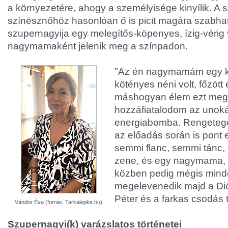
a környezetére, ahogy a személyisége kinyílik. A s
színésznőhöz hasonlóan ő is picit magára szabhatt
szupernagyija egy melegítős-köpenyes, ízig-vérig
nagymamaként jelenik meg a színpadon.
"Az én nagymamám egy kl
kötényes néni volt, főzött
máshogyan élem ezt meg,
hozzáfiatalodom az unoká
energiabomba. Rengetege
az előadás során is pont 
semmi flanc, semmi tánc,
zene, és egy nagymama, a
közben pedig mégis mind
megelevenedik majd a Di
Péter és a farkas csodás t
Vándor Éva (forrás: Tarkalepke.hu)
Szupernagyi(k) varázslatos történetei