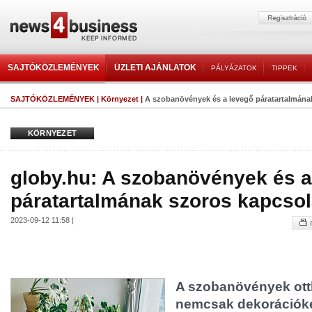
SAJTÓKÖZLEMÉNYEK
ÜZLETI AJÁNLATOK
PÁLYÁZATOK
TIPPEK
SAJTÓKÖZLEMÉNYEK
|
Környezet
|
A szobanövények és a levegő páratartalmának
KÖRNYEZET
globy.hu: A szobanövények és a
páratartalmának szoros kapcsola
2023-09-12 11:58 |
A szobanövények ot
nemcsak dekorációké