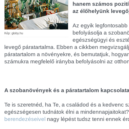
hanem számos pozitív
az élőhelyünk levegő
Az egyik legfontosabb
befolyásolja a szoba
Kép: globy.hu
egészségügyi és esztét
levegő páratartalma. Ebben a cikkben megvizsgálj
páratartalom a növényekre, és bemutatjuk, hogyan
számukra megfelelő irányba befolyásolni az otth
A szobanövények és a páratartalom kapcsolat
Te is szeretnéd, ha Te, a családod és a kedvenc 
egészségesen tudnátok élni a mindennapjaitokat
berendezéseivel
nagy lépést tudsz tenni ennek é