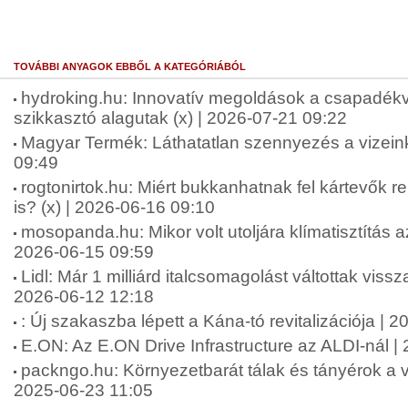
TOVÁBBI ANYAGOK EBBŐL A KATEGÓRIÁBÓL
hydroking.hu: Innovatív megoldások a csapadékv
szikkasztó alagutak (x) | 2026-07-21 09:22
Magyar Termék: Láthatatlan szennyezés a vizein
09:49
rogtonirtok.hu: Miért bukkanhatnak fel kártevők 
is? (x) | 2026-06-16 09:10
mosopanda.hu: Mikor volt utoljára klímatisztítás a
2026-06-15 09:59
Lidl: Már 1 milliárd italcsomagolást váltottak viss
2026-06-12 12:18
: Új szakaszba lépett a Kána-tó revitalizációja | 
E.ON: Az E.ON Drive Infrastructure az ALDI-nál |
packngo.hu: Környezetbarát tálak és tányérok a v
2025-06-23 11:05