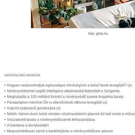
Kép: globy.hu
Hogyan varázsolhatjuk egészséges minőségűvé a belső terek levegőjét? (x)
Növényvédelmet segítő intelligens alkalmazást fejlesztett a Syngenta
Meghaladta a 100 milliárd forintot a növényvédő szerek forgalma tavaly
Páratartalom-mérővel Ön is ellenőrizheti otthona levegőjét (x)
A jácint szakszerű gondozása (x)
Nébih: három éven belül minden növényvédelmi gépnek túl kell esnie a műszak
Visszaesett tavaly a növényvédőszerek felhasználása
A Gardena a természetért
Megszüntetéssel zárult a kartelleljárás a növényvédőszer-piacon