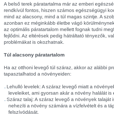
A belső terek páratartalma már az emberi egészs
rendkívül fontos, hiszen számos egészségügyi ko
mind az alacsony, mind a túl magas szintje. A s
azonban ez méginkább életbe vágó körülménynek 
az optimális páratartalom mellett fognak tudni me
fejlődni. Az eltérések pedig hátráltató tényezők, v
problémákat is okozhatnak.
Túl alacsony páratartalom
Ha az otthoni levegő túl száraz, akkor az alábbi p
tapasztalhatod a növényeiden:
Lehulló levelek: A száraz levegő miatt a növénye
leveleiket, ami gyorsan akár a növény halálát i
Száraz talaj: A száraz levegő a növények talaját is
nehezíti a növény számára a vízfelvételt és a t
felszívódását.