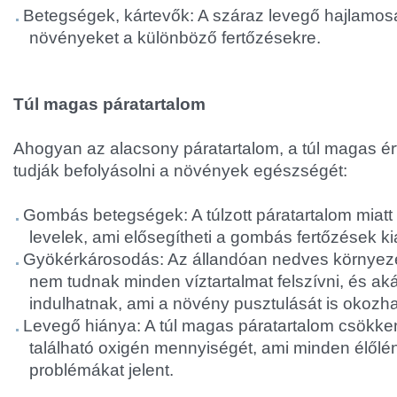
Betegségek, kártevők: A száraz levegő hajlamos
növényeket a különböző fertőzésekre.
Túl magas páratartalom
Ahogyan az alacsony páratartalom, a túl magas ér
tudják befolyásolni a növények egészségét:
Gombás betegségek: A túlzott páratartalom miatt
levelek, ami elősegítheti a gombás fertőzések ki
Gyökérkárosodás: Az állandóan nedves környez
nem tudnak minden víztartalmat felszívni, és ak
indulhatnak, ami a növény pusztulását is okozha
Levegő hiánya: A túl magas páratartalom csökke
található oxigén mennyiségét, ami minden élől
problémákat jelent.