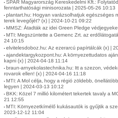
SPAR Magyarország Kereskedelmi Kft.: Folytató
fenntarthatósági minisorozata | 2025-05-26 10:13
plantart.hu: Hogyan varázsolhatjuk egészséges 
terek levegőjét? (x) | 2024-10-21 09:22
MMSZ: Átadták az idei Green Pledge védjegyeket
MTI: Megszüntette a Gemenc Zrt. az erdőlátogatás
24 10:15
elvitelesdoboz.hu: Az ezerarcú papírtálcák (x) | 
ajandektargykozpont.hu: A környezettudatos ajá
kapni (x) | 2024-04-18 11:14
braun-arnyekolastechnika.hu: Itt a szezon, véd
rovarok ellen! (x) | 2024-04-16 11:18
MTI: A Mol célja, hogy a régió zöldebb, önellát
legyen | 2024-03-13 10:12
BKK: Közel 7 millió kilométert tekertek tavaly a 
21 12:55
MTI: Környezetkímélő kukásautók is gyűjtik a sz
2023-12-12 11:04