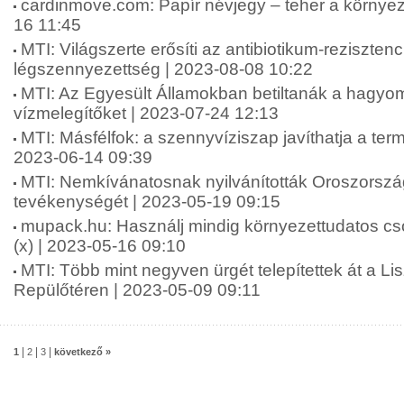
cardinmove.com: Papír névjegy – teher a környez
16 11:45
MTI: Világszerte erősíti az antibiotikum-rezisztenc
légszennyezettség | 2023-08-08 10:22
MTI: Az Egyesült Államokban betiltanák a hagy
vízmelegítőket | 2023-07-24 12:13
MTI: Másfélfok: a szennyvíziszap javíthatja a termő
2023-06-14 09:39
MTI: Nemkívánatosnak nyilvánították Oroszors
tevékenységét | 2023-05-19 09:15
mupack.hu: Használj mindig környezettudatos c
(x) | 2023-05-16 09:10
MTI: Több mint negyven ürgét telepítettek át a L
Repülőtéren | 2023-05-09 09:11
|
|
|
1
2
3
következő »