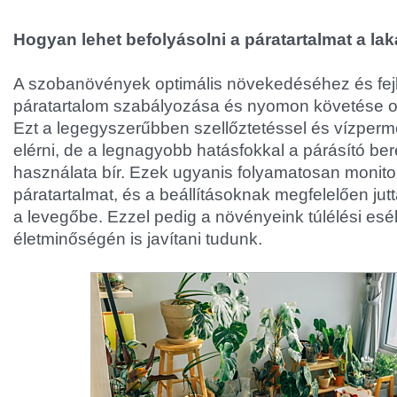
Hogyan lehet befolyásolni a páratartalmat a l
A szobanövények optimális növekedéséhez és fej
páratartalom szabályozása és nyomon követése o
Ezt a legegyszerűbben szellőztetéssel és vízperm
elérni, de a legnagyobb hatásfokkal a párásító b
használata bír. Ezek ugyanis folyamatosan monito
páratartalmat, és a beállításoknak megfelelően ju
a levegőbe. Ezzel pedig a növényeink túlélési esél
életminőségén is javítani tudunk.