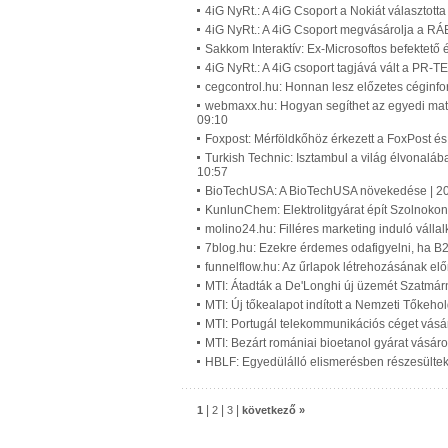
4iG NyRt.: A 4iG Csoport a Nokiát választott
4iG NyRt.: A 4iG Csoport megvásárolja a RÁ
Sakkom Interaktív: Ex-Microsoftos befektető
4iG NyRt.: A 4iG csoport tagjává vált a PR
cegcontrol.hu: Honnan lesz előzetes céginf
webmaxx.hu: Hogyan segíthet az egyedi matr
09:10
Foxpost: Mérföldkőhöz érkezett a FoxPost és
Turkish Technic: Isztambul a világ élvonaláb
10:57
BioTechUSA: A BioTechUSA növekedése | 2
KunlunChem: Elektrolitgyárat épít Szolnok
molino24.hu: Filléres marketing induló váll
7blog.hu: Ezekre érdemes odafigyelni, ha B2B
funnelflow.hu: Az űrlapok létrehozásának elő
MTI: Átadták a De'Longhi új üzemét Szatmár
MTI: Új tőkealapot indított a Nemzeti Tőkeho
MTI: Portugál telekommunikációs céget vásá
MTI: Bezárt romániai bioetanol gyárat vásáro
HBLF: Egyedülálló elismerésben részesültek
|
|
|
1
2
3
következő »