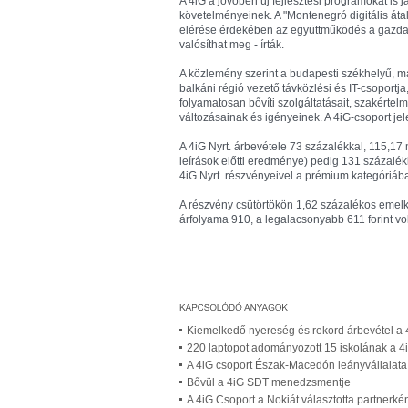
A 4iG a jövőben új fejlesztési programokat is 
követelményeinek. A "Montenegró digitális át
elérése érdekében az együttműködés a gazdasá
valósíthat meg - írták.
A közlemény szerint a budapesti székhelyű, m
balkáni régió vezető távközlési és IT-csoportja,
folyamatosan bővíti szolgáltatásait, szakértelm
változásainak és igényeinek. A 4iG-csoport jele
A 4iG Nyrt. árbevétele 73 százalékkal, 115,17 
leírások előtti eredménye) pedig 131 százalékk
4iG Nyrt. részvényeivel a prémium kategóriáb
A részvény csütörtökön 1,62 százalékos emelk
árfolyama 910, a legalacsonyabb 611 forint vol
Kiemelkedő nyereség és rekord árbevétel 
220 laptopot adományozott 15 iskolának a 4
A 4iG csoport Észak-Macedón leányvállalata 
Bővül a 4iG SDT menedzsmentje
A 4iG Csoport a Nokiát választotta partnerkén