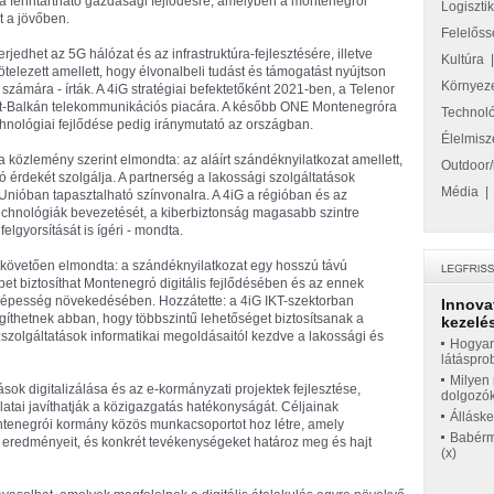
bír a fenntartható gazdasági fejlődésre, amelyben a montenegrói
Logiszti
t a jövőben.
Felelőss
jedhet az 5G hálózat és az infrastruktúra-fejlesztésére, illetve
Kultúra
telezett amellett, hogy élvonalbeli tudást és támogatást nyújtson
Környez
zámára - írták. A 4iG stratégiai befektetőként 2021-ben, a Telenor
at-Balkán telekommunikációs piacára. A később ONE Montenegróra
Technol
chnológiai fejlődése pedig iránymutató az országban.
Élelmisz
 közlemény szerint elmondta: az aláírt szándéknyilatkozat amellett,
Outdoor/
érdekét szolgálja. A partnerség a lakossági szolgáltatások
Média
 Unióban tapasztalható színvonalra. A 4iG a régióban és az
echnológiák bevezetését, a kiberbiztonság magasabb szintre
elgyorsítását is ígéri - mondta.
ás követően elmondta: a szándéknyilatkozat egy hosszú távú
et biztosíthat Montenegró digitális fejlődésében és az ennek
épesség növekedésében. Hozzátette: a 4iG IKT-szektorban
Innova
gíthetnek abban, hogy többszintű lehetőséget biztosítsanak a
kezelés
zszolgáltatások informatikai megoldásaitól kezdve a lakossági és
Hogyan
látáspro
Milyen 
tások digitalizálása és az e-kormányzati projektek fejlesztése,
dolgozó
alatai javíthatják a közigazgatás hatékonyságát. Céljainak
Állásk
ntenegrói kormány közös munkacsoportot hoz létre, amely
Babérme
 eredményeit, és konkrét tevékenységeket határoz meg és hajt
(x)