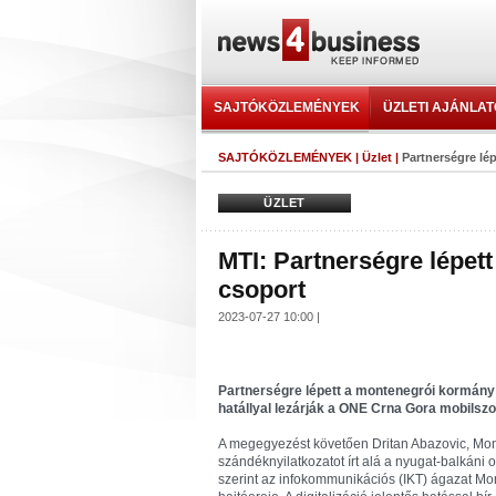
SAJTÓKÖZLEMÉNYEK
ÜZLETI AJÁNLA
SAJTÓKÖZLEMÉNYEK
|
Üzlet
|
Partnerségre lé
ÜZLET
MTI: Partnerségre lépet
csoport
2023-07-27 10:00 |
Partnerségre lépett a montenegrói kormány é
hatállyal lezárják a ONE Crna Gora mobilszol
A megegyezést követően Dritan Abazovic, Monte
szándéknyilatkozatot írt alá a nyugat-balkáni or
szerint az infokommunikációs (IKT) ágazat Mo