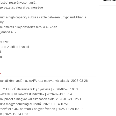
italcsom
öbbségi részvénycsomagját
ervezet stratégiai partnersége
ruct a high capacity subsea cable between Egypt and Albania
aly
einmetall tulajdonszerzéséről a 4iG-ben
ajdont a 4iG
t fizet
os osztalékot javasol
t.
an
L
atnak át könnyedén az eÁFA-ra a magyar vállalatok | 2026-03-26
az EY Az Év Üzletembere Díj győztese | 2026-02-20 10:59
zérei új vállalkozást indítottak | 2026-02-19 10:54
pai piacot a magyar vállalkozások előtt | 2026-01-21 12:21
 a magyar onkológiai úttörő | 2026-01-14 10:51
árbevétel a 4iG harmadik negyedévében | 2025-11-28 10:10
en | 2025-10-13 11:00