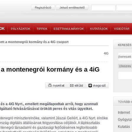
TOK
PÁLYÁZATOK
TIPPEK
ESETTANULMÁNYOK
KUTATÁSOK
VIDEÓTÁR
pett a montenegrói kormány és a 4iG csoport
4iG
t a montenegrói kormány és a 4iG
s a 4iG Nyrt., emellett megállapodtak arról, hogy azonnali
gáltató felvásárlásával örökölt peres és vitás ügyeiket.
Internet
negró miniszterelnöke, valamint Jászai Gellért, a 4iG Nyrt. elnöke
Gyógysz
szág digitális átállásának felgyorsítása céljából. A tájékoztatás
Kutatás
ntenegró társadalmi és gazdasági fejlődésének legfontosabb