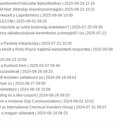
a partnerként hálózatai fejlesztéséhez | 2025-09-24 11:18
BA Nyrt. többségi részvénycsomagját | 2025-09-22 10:31
 érkezett a Loginformhoz | 2025-09-04 10:00
-TELECOM | 2025-09-01 09:25
ormációnk az üzleti biztonság érdekében? | 2025-07-25 09:39
ica vállalkozásának kiemelkedni a tömegből? (x) | 2025-07-22
 a Packeta integrációja | 2025-07-21 10:35
a került a Rolls-Royce hajtómű-karbantartó központtal | 2025-05-08
025-04-22 10:56
on a KunlunChem | 2025-03-07 09:46
alkozásoknak | 2024-09-26 09:25
 területen vállalkozol (x) | 2024-09-18 09:01
nyei (x) | 2024-08-27 09:00
németiben | 2024-08-26 10:08
lding és a Mol-csoport | 2024-08-26 09:53
rol a romániai Digi Communications | 2024-08-02 10:02
l az International Chemical Investors Group | 2024-07-31 09:07
 a magyar vállalatok | 2024-06-19 09:25