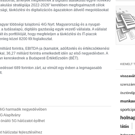
javasolhat, amelyek megfelelnek a digitális átalakulás egyre növekvő
alakulási stratégiája 2022-2026" keretében megfogalmazott célok
gi, távközlési és digitalizációs ágazatokon átívelő megoldásokat
agyar többségi tulajdonú 4iG Nyrt. Magyarország és a nyugat-
 a tudásalapú, digitális gazdaság egyik vezető vállalata. A vállalat
ét és portfólióját, hogy megfeleljen a távközlési és IT-piacok
nleg közel 8200 főt foglalkoztat.
milliárd forintra, EBITDA-ja (kamatok, adófizetés és értékcsökkenési
al, 36,27 milliárd forintra emelkedett idén az első negyedévben. A
an kereskednek a Budapesti Értéktőzsdén (BÉT).
edéssel 689 forinton zárt, az elmúlt egy évben a legmagasabb
t.
visszavál
szerszám
ösztöndíj
munkavá
a 4iG harmadik negyedévében
sportcip
iG Alapítvány
holnap
önálló 5G hálózatot építhet
|
látás
t hálózatai fejlesztéséhez