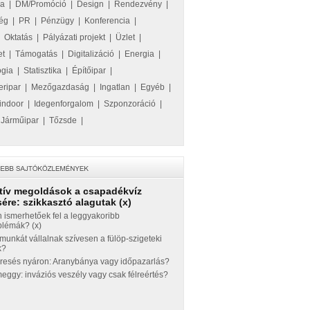
ka
|
DM/Promóció
|
Design
|
Rendezvény
|
ég
|
PR
|
Pénzügy
|
Konferencia
|
|
Oktatás
|
Pályázati projekt
|
Üzlet
|
et
|
Támogatás
|
Digitalizáció
|
Energia
|
ógia
|
Statisztika
|
Építőipar
|
eripar
|
Mezőgazdaság
|
Ingatlan
|
Egyéb
|
indoor
|
Idegenforgalom
|
Szponzoráció
|
|
Járműipar
|
Tőzsde
|
tív megoldások a csapadékvíz
ére: szikkasztó alagutak (x)
 ismerhetőek fel a leggyakoribb
blémák? (x)
munkát vállalnak szívesen a fülöp-szigeteki
k?
eresés nyáron: Aranybánya vagy időpazarlás?
ggy: inváziós veszély vagy csak félreértés?