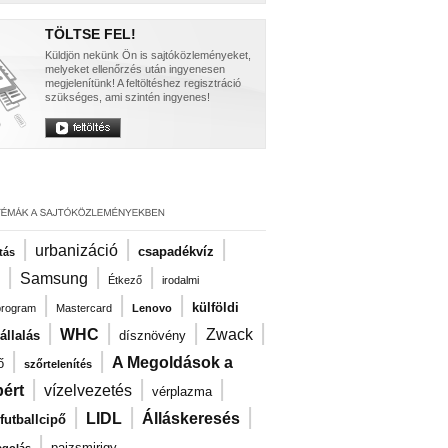
TÖLTSE FEL!
Küldjön nekünk Ön is sajtóközleményeket,
melyeket ellenőrzés után ingyenesen
megjelenítünk! A feltöltéshez regisztráció
szükséges, ami szintén ingyenes!
|
|
|
urbanizáció
csapadékvíz
tás
|
|
|
Samsung
Étkező
irodalmi
|
|
|
külföldi
program
Mastercard
Lenovo
|
|
|
|
WHC
Zwack
llalás
dísznövény
|
|
A Megoldások a
ő
szőrtelenítés
|
|
|
ért
vízelvezetés
vérplazma
|
|
|
LIDL
Álláskeresés
futballcipő
|
pajzsmirigy