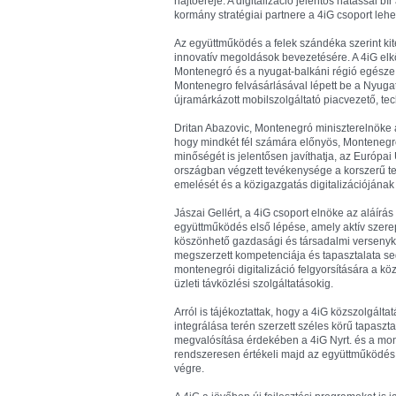
hajtóereje. A digitalizáció jelentős hatással 
kormány stratégiai partnere a 4iG csoport lehe
Az együttműködés a felek szándéka szerint kiter
innovatív megoldások bevezetésére. A 4iG elkö
Montenegró és a nyugat-balkáni régió egésze s
Montenegro felvásárlásával lépett be a Nyug
újramárkázott mobilszolgáltató piacvezető, te
Dritan Abazovic, Montenegró miniszterelnöke a
hogy mindkét fél számára előnyös, Montenegró 
minőségét is jelentősen javíthatja, az Európai
országban végzett tevékenysége a korszerű t
emelését és a közigazgatás digitalizációjának f
Jászai Gellért, a 4iG csoport elnöke az aláír
együttműködés első lépése, amely aktív szerep
köszönhető gazdasági és társadalmi versenyk
megszerzett kompetenciája és tapasztalata se
montenegrói digitalizáció felgyorsítására a kö
üzleti távközlési szolgáltatásokig.
Arról is tájékoztattak, hogy a 4iG közszolgálta
integrálása terén szerzett széles körű tapaszt
megvalósítása érdekében a 4iG Nyrt. és a mo
rendszeresen értékeli majd az együttműködés
végre.