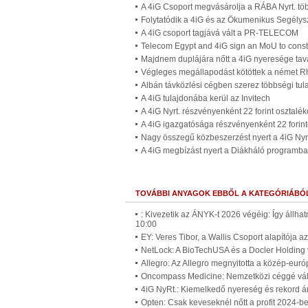
A 4iG Csoport megvásárolja a RÁBA Nyrt. t
Folytatódik a 4iG és az Ökumenikus Segélysz
A 4iG csoport tagjává vált a PR-TELECOM
Telecom Egypt and 4iG sign an MoU to const
Majdnem duplájára nőtt a 4iG nyeresége tav
Végleges megállapodást kötöttek a német Rh
Albán távközlési cégben szerez többségi tul
A 4iG tulajdonába kerül az Invitech
A 4iG Nyrt. részvényenként 22 forint osztaléko
A 4iG igazgatósága részvényenként 22 forint
Nagy összegű közbeszerzést nyert a 4iG Nyr
A 4iG megbízást nyert a Diákháló programb
TOVÁBBI ANYAGOK EBBŐL A KATEGÓRIÁBÓ
: Kivezetik az ÁNYK-t 2026 végéig: Így állh
10:00
EY: Veres Tibor, a Wallis Csoport alapítója 
NetLock: A BioTechUSA és a Docler Holding ve
Allegro: Az Allegro megnyitotta a közép-euró
Oncompass Medicine: Nemzetközi céggé válik
4iG NyRt.: Kiemelkedő nyereség és rekord 
Opten: Csak keveseknél nőtt a profit 2024-b