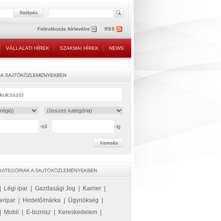
VÁLLALATI HÍREK
SZAKMAI HÍREK
NEWS
-tól
-ig
|
Légi ipar
|
Gazdasági Jog
|
Karrier
|
eripar
|
Hirdető/márka
|
Ügynökség
|
|
Mobil
|
E-biznisz
|
Kereskedelem
|