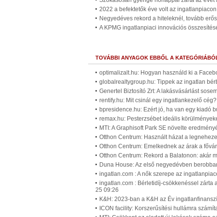
Szokásosan gyenge hónappal zárta az évet a
2022 a befektetők éve volt az ingatlanpiacon
Negyedéves rekord a hiteleknél, tovább erő
A KPMG ingatlanpiaci innovációs összesítés
TOVÁBBI ANYAGOK EBBŐL A KATEGÓRIÁBÓ
optimalizalt.hu: Hogyan használd ki a Faceb
globalrealtygroup.hu: Tippek az ingatlan b
Genertel Biztosító Zrt: A lakásvásárlást sos
rentify.hu: Mit csinál egy ingatlankezelő cég
bpresidence.hu: Ezért jó, ha van egy kiadó b
remax.hu: Pesterzsébet ideális körülményeket
MTI: A Graphisoft Park SE növelte eredmény
Otthon Centrum: Használt házat a legneheze
Otthon Centrum: Emelkednek az árak a fővár
Otthon Centrum: Rekord a Balatonon: akár má
Duna House: Az első negyedévben berobbant 
ingatlan.com : A nők szerepe az ingatlanpia
ingatlan.com : Bérletidíj-csökkenéssel zárta 
25 09:26
K&H: 2023-ban a K&H az Év ingatlanfinanszí
ICON facility: Korszerűsítési hullámra számí