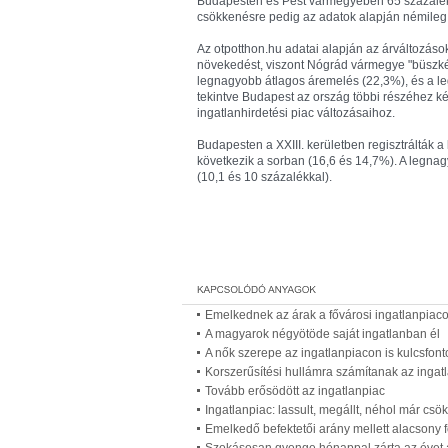
Budapesten és Pest vármegyében 65 százalékban
csökkenésre pedig az adatok alapján némileg 
Az otpotthon.hu adatai alapján az árváltozáso
növekedést, viszont Nógrád vármegye "büszkél
legnagyobb átlagos áremelés (22,3%), és a le
tekintve Budapest az ország többi részéhez k
ingatlanhirdetési piac változásaihoz.
Budapesten a XXIII. kerületben regisztrálták a
következik a sorban (16,6 és 14,7%). A legnag
(10,1 és 10 százalékkal).
Emelkednek az árak a fővárosi ingatlanpiac
A magyarok négyötöde saját ingatlanban él
A nők szerepe az ingatlanpiacon is kulcsfon
Korszerűsítési hullámra számítanak az ingat
Tovább erősödött az ingatlanpiac
Ingatlanpiac: lassult, megállt, néhol már cs
Emelkedő befektetői arány mellett alacsony f