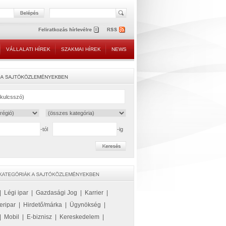
VÁLLALATI HÍREK
SZAKMAI HÍREK
NEWS
-tól
-ig
|
Légi ipar
|
Gazdasági Jog
|
Karrier
|
eripar
|
Hirdető/márka
|
Ügynökség
|
|
Mobil
|
E-biznisz
|
Kereskedelem
|