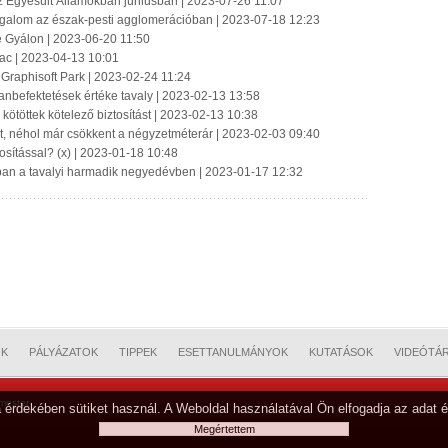
az Egyesült Államokban júniusban | 2023-07-26 11:07
forgalom az észak-pesti agglomerációban | 2023-07-18 12:23
e Gyálon | 2023-06-20 11:50
ac | 2023-04-13 10:01
 Graphisoft Park | 2023-02-24 11:24
lanbefektetések értéke tavaly | 2023-02-13 13:58
ötöttek kötelező biztosítást | 2023-02-13 10:38
lt, néhol már csökkent a négyzetméterár | 2023-02-03 09:40
tosítással? (x) | 2023-01-18 10:48
ban a tavalyi harmadik negyedévben | 2023-01-17 12:32
OK
PÁLYÁZATOK
TIPPEK
ESETTANULMÁNYOK
KUTATÁSOK
VIDEÓTÁ
mester
 érdekében sütiket használ. A Weboldal használatával Ön elfogadja az adat é