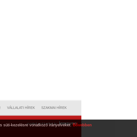
R
VÁLLALATI HÍREK
SZAKMAI HÍREK
s süti-kezelésre vonatkozó irányelveket.
Bővebben