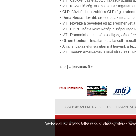
MTI: Csökkent az eladott új lakások száma 
MTI: Közvetítő cég: visszaesett az ingatlan
GLP: Bővít és hosszabbít a GLP régi partner
Duna House: Tovább erősödött az ingatlanpi
MTI: Növelte a bevételét és az eredményét a
MTI: CBRE: nőtt a kelet-közép-európai ingat
MTI: Romániában a lakások alig egy ötödére k
Otthon Centrum: Ingatlanpiac: lassult, megál
Allianz: Lakásfelújítás után mit tegyünk a biz
MTI: Tovább emelkedtek a lakásárak az EU-
|
|
|
1
2
3
következő »
PARTNEREINK
SAJTÓKÖZLEMÉNYEK
ÜZLETI AJÁNLAT
Jogi tudnivalók
Impresszum
Médiaajánlat
Web
Weboldalunk a jobb felhasználói élmény biztosítása