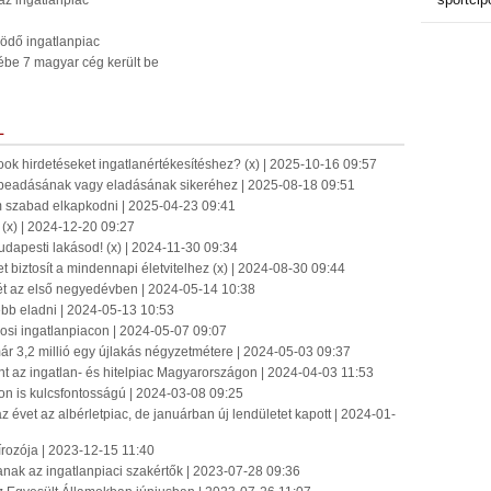
z ingatlanpiac
södő ingatlanpiac
ébe 7 magyar cég került be
L
ook hirdetéseket ingatlanértékesítéshez? (x) | 2025-10-16 09:57
érbeadásának vagy eladásának sikeréhez | 2025-08-18 09:51
em szabad elkapkodni | 2025-04-23 09:41
? (x) | 2024-12-20 09:27
udapesti lakásod! (x) | 2024-11-30 09:34
 biztosít a mindennapi életvitelhez (x) | 2024-08-30 09:44
ét az első negyedévben | 2024-05-14 10:38
bb eladni | 2024-05-13 10:53
osi ingatlanpiacon | 2024-05-07 09:07
r 3,2 millió egy újlakás négyzetmétere | 2024-05-03 09:37
az ingatlan- és hitelpiac Magyarországon | 2024-04-03 11:53
con is kulcsfontosságú | 2024-03-08 09:25
az évet az albérletpiac, de januárban új lendületet kapott | 2024-01-
rozója | 2023-12-15 11:40
tanak az ingatlanpiaci szakértők | 2023-07-28 09:36