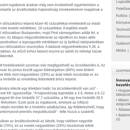
Logiszti
 szánt ingatlanok áraiban még nem érzékelhető egyértelműen a
Felelőss
z eladók az árváltoztatási hajlandóság növekedésével reagálnak a
Kultúra
Környez
dőszakához képest közel 40 százalékkal emelkedett az eladó
anoké kisebb mértékben, 18 százalékkal. A legtöbb eladó
Technol
tartó időszakban Budapesten, majd Pest vármegyében adták fel, a
Élelmisz
n. Az átlagos négyzetméterárak az otpotthon.hu teljes aktív
egyedévében a legnagyobb mértékben az új építésű lakóparkokban
Outdoor/
nos időszakához viszonyítva. A lakások négyzetméterára 5,36, a
Média
zakban. Az előző évhez képest viszont az üdülő és hétvégi házak
ökkentek.
t hirdetéseknél azonban már megfigyelhető az árcsökkentés is. Az
január és június között ugyan többségében (68%) nem történt
ek több mint negyedében (28%) az árak lefelé mozdultak el; és
hirdetők az eredetileg feltüntetett árhoz képest.
Innova
kezelés
zámára létezik egy lélektani határ, ha árcsökkentésről van szó" -
Hogyan
 Kft. ügyvezetője. "A hajlandóság leginkább a 3-6, illetve a 6-12
látáspro
gyed-fél éve hirdetők 37,7 százaléka, a fél-egy éve hirdetők 38,5
Milyen 
 félévében. Ezek azok az ingatlanok, amelyek az infláció
dolgozó
jén kerültek fel a hirdetési adatbázisba, így feltételezhető, hogy
Állásk
nkörnyezet jelentős megváltozását" - tette hozzá a szakértő.
Babérme
(x)
ában az árváltozásoknál az látszik, hogy vidéken nagyobb
nál (70%), és az esetek negyedében (26%) mozdulnak lefelé.