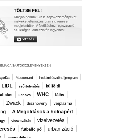
TÖLTSE FEL!
Küldjön nekünk Ön is sajtóközleményeket,
melyeket ellenőrzés után ingyenesen
megjelenítünk! A feltöltéshez regisztráció
szükséges, ami szintén ingyenes!
|
|
|
agolás
Mastercard
irodalmi ösztöndíjprogram
|
|
|
LIDL
külföldi
szőrtelenítés
|
|
|
|
WHC
llalás
látás
Lenovo
|
|
|
|
Zwack
dísznövény
vérplazma
|
|
ng
A Megoldások a holnapért
|
|
|
vízelvezetés
igy
visszaváltás
|
|
|
eresés
urbanizáció
futballcipő
|
ő
csapadékvíz