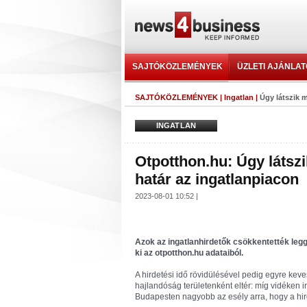
SAJTÓKÖZLEMÉNYEK
ÜZLETI AJÁNLA
SAJTÓKÖZLEMÉNYEK
|
Ingatlan
|
Úgy látszik m
INGATLAN
Otpotthon.hu: Úgy látszi
határ az ingatlanpiacon
2023-08-01 10:52 |
Azok az ingatlanhirdetők csökkentették leg
ki az otpotthon.hu adataiból.
A hirdetési idő rövidülésével pedig egyre ke
hajlandóság területenként eltér: míg vidéken 
Budapesten nagyobb az esély arra, hogy a hir