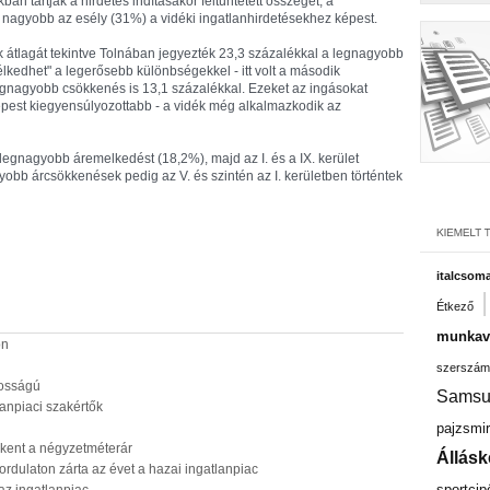
 tartják a hirdetés indításakor feltüntetett összeget, a
nagyobb az esély (31%) a vidéki ingatlanhirdetésekhez képest.
k átlagát tekintve Tolnában jegyezték 23,3 százalékkal a legnagyobb
kedhet" a legerősebb különbségekkel - itt volt a második
gnagyobb csökkenés is 13,1 százalékkal. Ezeket az ingásokat
épest kiegyensúlyozottabb - a vidék még alkalmazkodik az
 legnagyobb áremelkedést (18,2%), majd az I. és a IX. kerület
yobb árcsökkenések pedig az V. és szintén az I. kerületben történtek
italcsom
Étkező
munkavá
on
szerszám
tosságú
Samsu
lanpiaci szakértők
pajzsmir
ökkent a négyzetméterár
Állásk
ordulaton zárta az évet a hazai ingatlanpiac
sportcip