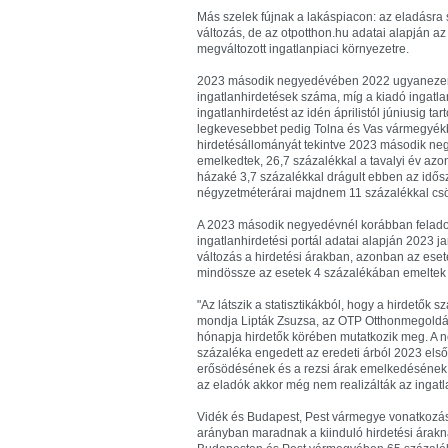
Más szelek fújnak a lakáspiacon: az eladásra
változás, de az otpotthon.hu adatai alapján a
megváltozott ingatlanpiaci környezetre.
2023 második negyedévében 2022 ugyanezen i
ingatlanhirdetések száma, míg a kiadó ingatl
ingatlanhirdetést az idén áprilistól júniusig 
legkevesebbet pedig Tolna és Vas vármegyékbe
hirdetésállományát tekintve 2023 második n
emelkedtek, 26,7 százalékkal a tavalyi év azo
házaké 3,7 százalékkal drágult ebben az idős
négyzetméterárai majdnem 11 százalékkal cs
A 2023 második negyedévnél korábban feladot
ingatlanhirdetési portál adatai alapján 2023 
változás a hirdetési árakban, azonban az eset
mindössze az esetek 4 százalékában emeltek a 
"Az látszik a statisztikákból, hogy a hirdetők s
mondja Lipták Zsuzsa, az OTP Otthonmegoldások
hónapja hirdetők körében mutatkozik meg. A ne
százaléka engedett az eredeti árból 2023 első
erősödésének és a rezsi árak emelkedésének ide
az eladók akkor még nem realizálták az ingatla
Vidék és Budapest, Pest vármegye vonatkozás
arányban maradnak a kiinduló hirdetési árak