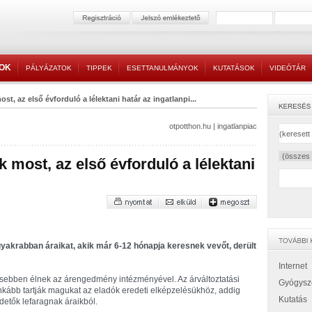
TOK
PÁLYÁZATOK
TIPPEK
ESETTANULMÁNYOK
KUTATÁSOK
VIDEÓTÁR
ost, az első évforduló a lélektani határ az ingatlanpi...
otpotthon.hu
|
ingatlanpiac
k most, az első évforduló a lélektani
gyakrabban áraikat, akik már 6-12 hónapja keresnek vevőt, derült
Internet
vesebben élnek az árengedmény intézményével. Az árváltoztatási
Gyógysz
inkább tartják magukat az eladók eredeti elképzelésükhöz, addig
Kutatás
detők lefaragnak áraikból.