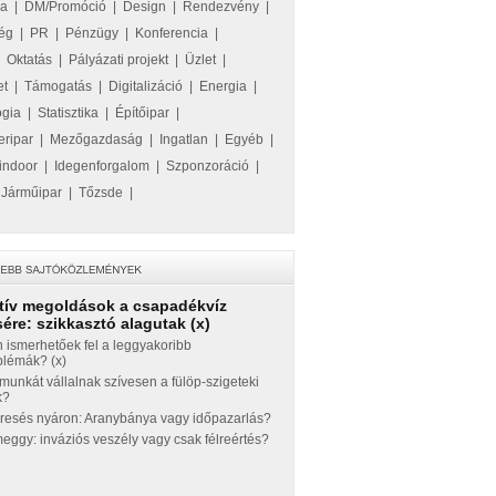
ka
|
DM/Promóció
|
Design
|
Rendezvény
|
ég
|
PR
|
Pénzügy
|
Konferencia
|
|
Oktatás
|
Pályázati projekt
|
Üzlet
|
et
|
Támogatás
|
Digitalizáció
|
Energia
|
ógia
|
Statisztika
|
Építőipar
|
eripar
|
Mezőgazdaság
|
Ingatlan
|
Egyéb
|
indoor
|
Idegenforgalom
|
Szponzoráció
|
|
Járműipar
|
Tőzsde
|
tív megoldások a csapadékvíz
ére: szikkasztó alagutak (x)
 ismerhetőek fel a leggyakoribb
blémák? (x)
munkát vállalnak szívesen a fülöp-szigeteki
k?
eresés nyáron: Aranybánya vagy időpazarlás?
ggy: inváziós veszély vagy csak félreértés?