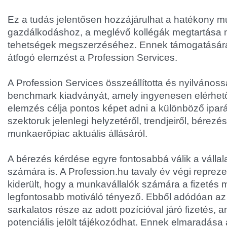
Ez a tudás jelentősen hozzájárulhat a hatékony 
gazdálkodáshoz, a meglévő kollégák megtartása me
tehetségek megszerzéséhez. Ennek támogatására 
átfogó elemzést a Profession Services.
A Profession Services összeállította és nyilvánossá
benchmark kiadványát, amely ingyenesen elérhető
elemzés célja pontos képet adni a különböző ipará
szektoruk jelenlegi helyzetéről, trendjeiről, bérezés
munkaerőpiac aktuális állásáról.
A bérezés kérdése egyre fontosabbá válik a vállala
számára is. A Profession.hu tavaly év végi repreze
kiderült, hogy a munkavállalók számára a fizetés 
legfontosabb motiváló tényező. Ebből adódóan az 
sarkalatos része az adott pozícióval járó fizetés, 
potenciális jelölt tájékozódhat. Ennek elmaradása