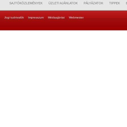
SAJTÓKÖZLEMÉNYEK
ÜZLETI AJÁNLATOK
PÁLYÁZATOK
TIPPEK
Jogi tudnivalók
Impresszum
Médiaajánlat
Webmester