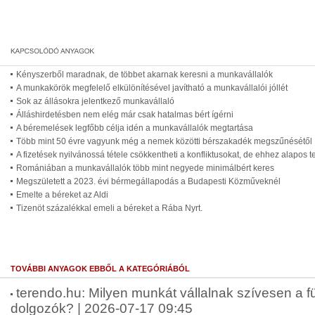
Kényszerből maradnak, de többet akarnak keresni a munkavállalók
A munkakörök megfelelő elkülönítésével javítható a munkavállalói jóllét
Sok az állásokra jelentkező munkavállaló
Álláshirdetésben nem elég már csak hatalmas bért ígérni
A béremelések legfőbb célja idén a munkavállalók megtartása
Több mint 50 évre vagyunk még a nemek közötti bérszakadék megszűnésétől
A fizetések nyilvánossá tétele csökkentheti a konfliktusokat, de ehhez alapos
Romániában a munkavállalók több mint negyede minimálbért keres
Megszületett a 2023. évi bérmegállapodás a Budapesti Közműveknél
Emelte a béreket az Aldi
Tizenöt százalékkal emeli a béreket a Rába Nyrt.
TOVÁBBI ANYAGOK EBBŐL A KATEGÓRIÁBÓL
terendo.hu: Milyen munkát vállalnak szívesen a fü
dolgozók? | 2026-07-17 09:45