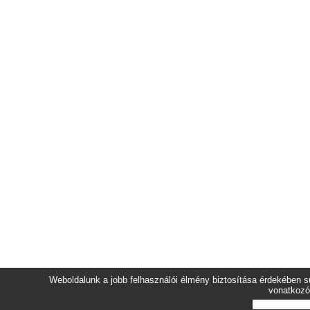
Weboldalunk a jobb felhasználói élmény biztosítása érdekében sü
vonatkozó