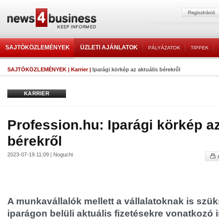
SAJTÓKÖZLEMÉNYEK
ÜZLETI AJÁNLATOK
PÁLYÁZATOK
TIPPEK
SAJTÓKÖZLEMÉNYEK
|
Karrier
|
Iparági körkép az aktuális bérekről
KARRIER
Profession.hu: Iparági körkép az
bérekről
2023-07-19 11:09 | Noguchi
A munkavállalók mellett a vállalatoknak is szü
iparágon belüli aktuális fizetésekre vonatkozó 