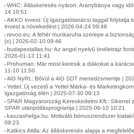
WHC: Álláskeresés nyáron: Aranybánya vagy idő
14 10:51
AKKO Invest: Új Igazgatótanácsi taggal folytatj
Invest a növekedést | 2026-04-24 09:48
revoo.eu: A fehér munkaruha szerepe a biztonsá
(x) | 2026-02-10 09:46
budapestallas.hu: Az angol nyelvű önéletrajz fo
2026-01-13 11:41
Prohuman: Már most keresik a diákokat a karács
11-10 11:50
4iG NyRt.: Bővül a 4iG SDT menedzsmentje | 20
Yettel: Új vezető a Yettel Márka- és Marketingko
Igazgatóság élén | 2025-07-30 09:13
SPAR Magyarország Kereskedelmi Kft.: Sikerrel zár
SPAR utánpótlásprogramja | 2025-06-10 10:21
kaszashelga.hu: Motiváló bónuszrendszer kialakí
09:23
Katkics Attila: Az álláskeresés alapja a megfelelőe