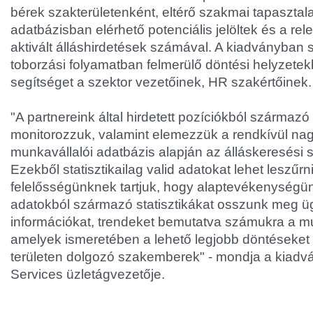
bérek szakterületenként, eltérő szakmai tapasztal
adatbázisban elérhető potenciális jelöltek és a re
aktivált álláshirdetések számával. A kiadványban 
toborzási folyamatban felmerülő döntési helyzete
segítséget a szektor vezetőinek, HR szakértőinek.
"A partnereink által hirdetett pozíciókból származó
monitorozzuk, valamint elemezzük a rendkívül n
munkavállalói adatbázis alapján az álláskeresési 
Ezekből statisztikailag valid adatokat lehet leszűrn
felelősségünknek tartjuk, hogy alaptevékenységünk
adatokból származó statisztikákat osszunk meg üg
információkat, trendeket bemutatva számukra a m
amelyek ismeretében a lehető legjobb döntéseke
területen dolgozó szakemberek" - mondja a kiadvá
Services üzletágvezetője.