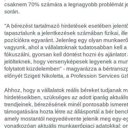
csaknem 70% számára a legnagyobb problémát jel
során.
"A bérezést tartalmazó hirdetések esetében jelen
tapasztalunk a jelentkezések számában fizikai, ille
pozíciókra egyaránt. Jelenleg egy olyan munkaer
vagyunk, ahol a vállalatoknak tudatosabban kell a
fókuszálni, gyorsan kell döntést hozni és ajánlatot
jelölteknek, hogy versenyképesek legyenek a mun
folytatott küzdelemben" - magyarázza a bértranszp
előnyét Szigeti Nikoletta, a Profession Services üz
Ahhoz, hogy a vállalatok reális béreket tudjanak 
hirdetéseikben, szükséges az adott iparág aktuáli
trendjeinek, bérezésének minél pontosabb ismere
támogatására hozta létre az állásportál a bér ben
amely mostantól negyedévente jelenik meg egy-eg
vonatkozóan aktuális munkaerőpiaci adatokkal: or