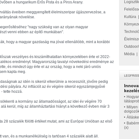
Logiszti
övőben a hungarikum Erős Pista és a Piros Arany.
Felelőss
erváltás éveiben meggyengített élelmiszeripar újjászervezése, a
Kultúra
 arányának növelése.
Környez
g megerősítéséhez "nagy szükség van az olyan magyar
Technol
részt venni ebben az építő munkában".
Élelmisz
tják, hogy a magyar gazdaság ma jóval ellenállóbb, mint a korábbi
Outdoor/
Média
őszak veszélyes és kiszámíthatatlan környezetében érte el 2022-
zázalékos eredményt. Magyarország tavalyi növekedési eredménye az
tte, és mindezt úgy érte el az ország, hogy a neki járó uniós
a sem kapta meg.
azdaságnak az idén is sikerül elkerülnie a recessziót, jövőre pedig
Innova
ési pályára. Az inflációt az év végére sikerül egyszámjegyűvé
kezelés
- tette hozzá.
Hogyan
látáspro
sökkenti a kormány az államadósságot, az idei év végére 70
 alá kerül, míg az államháztartási hiányt a következő évben már 3
Milyen 
dolgozó
Állásk
ta 28 százalék fölötti értéket mutat, ami az Európai Unióban az első
Babérme
(x)
t van, és a munkanélküliség is tartósan 4 százalék alatt áll.