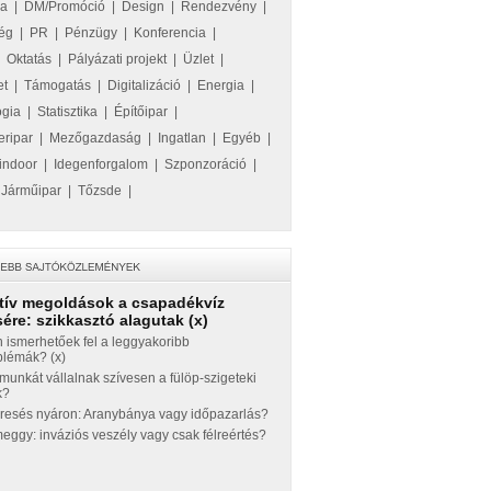
ka
|
DM/Promóció
|
Design
|
Rendezvény
|
ég
|
PR
|
Pénzügy
|
Konferencia
|
|
Oktatás
|
Pályázati projekt
|
Üzlet
|
et
|
Támogatás
|
Digitalizáció
|
Energia
|
ógia
|
Statisztika
|
Építőipar
|
eripar
|
Mezőgazdaság
|
Ingatlan
|
Egyéb
|
indoor
|
Idegenforgalom
|
Szponzoráció
|
|
Járműipar
|
Tőzsde
|
tív megoldások a csapadékvíz
ére: szikkasztó alagutak (x)
 ismerhetőek fel a leggyakoribb
blémák? (x)
munkát vállalnak szívesen a fülöp-szigeteki
k?
eresés nyáron: Aranybánya vagy időpazarlás?
ggy: inváziós veszély vagy csak félreértés?