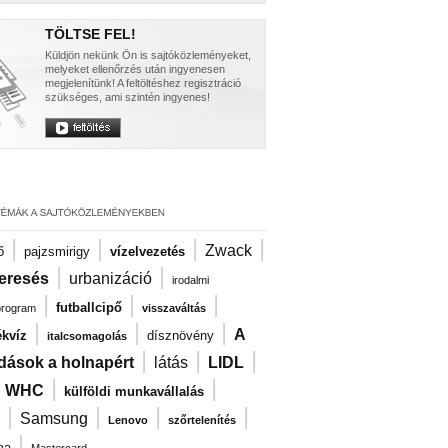
TÖLTSE FEL!
Küldjön nekünk Ön is sajtóközleményeket,
melyeket ellenőrzés után ingyenesen
megjelenítünk! A feltöltéshez regisztráció
szükséges, ami szintén ingyenes!
|
|
|
|
Zwack
ő
pajzsmirigy
vízelvezetés
|
|
eresés
urbanizáció
irodalmi
|
|
|
futballcipő
program
visszaváltás
|
|
|
A
kvíz
dísznövény
italcsomagolás
|
|
|
dások a holnapért
látás
LIDL
|
|
|
WHC
külföldi munkavállalás
|
|
|
|
Samsung
Lenovo
szőrtelenítés
|
ma