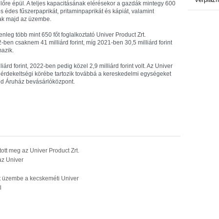
őre épül. A teljes kapacitásának elérésekor a gazdák mintegy 600
s édes fűszerpaprikát, pritaminpaprikát és kápiát, valamint
nak majd az üzembe.
nleg több mint 650 főt foglalkoztató Univer Product Zrt.
ben csaknem 41 milliárd forint, míg 2021-ben 30,5 milliárd forint
mazik.
árd forint, 2022-ben pedig közel 2,9 milliárd forint volt. Az Univer
ng érdekeltségi körébe tartozik továbbá a kereskedelmi egységeket
öld Áruház bevásárlóközpont.
ított meg az Univer Product Zrt.
az Univer
tt üzembe a kecskeméti Univer
l