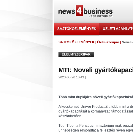
SAJTÓKÖZLEMÉNYEK
ÜZLETI AJÁNLA
SAJTÓKÖZLEMÉNYEK
|
Élelmiszeripar
|
Növeli
ÉLELMISZERIPAR
MTI: Növeli gyártókapac
2023-06-20 10:43 |
Több mint duplájára növeli gyártókapacitásá
A kecskeméti Univer Product Zrt. több mint a d
gyártókapacitását a kormányzati támogatással 
köszönhetően.
Tóth Tibor, a Pénzügyminisztérium makrogazda
ünnepségen elmondta: a fejlesztés révén egy