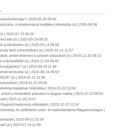
L
miszerbiztonság? | 2026-05-20 09:40
dozása: a mindennapok praktikus útmutatója (x) | 2026-04-08
(x) | 2025-07-15 09:20
erű étel (x) | 2025-05-19 09:25
zek új köntösben (x) | 2025-05-14 09:58
szula-tartó a konyhában! (x) | 2025-02-21 11:07
okok, amiért érdemes a szörpöt választani! (x) | 2024-12-20 09:13
 a termelőktől! (x) | 2024-11-04 09:40
egészségünkre? (x) | 2024-09-26 11:44
ének tervezése (x) | 2024-06-14 09:53
őzőt? (x) | 2024-02-21 11:46
erpazarlást | 2024-01-22 09:00
Marketing Alapjának működése | 2024-01-02 10:04
erősít a nemzetközi piacokon a magyar márka | 2023-12-22 09:53
eseit | 2023-11-28 10:47
t fogyaszt karácsony előestéjén | 2023-11-23 12:24
zövetség: Az üdítőitalok cukor- és kalóriatartalma Magyarországon |
rgalmazók | 2023-09-21 10:39
al! (x) | 2023-07-14 12:49