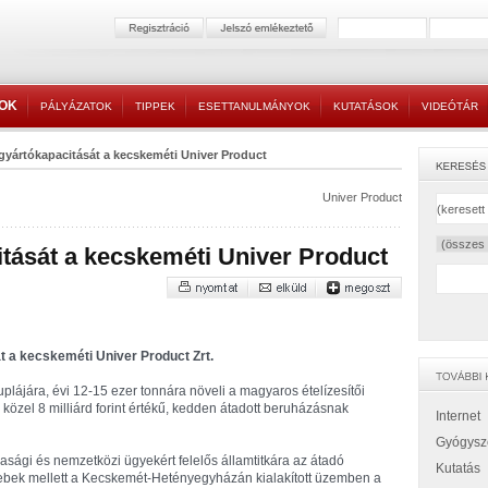
TOK
PÁLYÁZATOK
TIPPEK
ESETTANULMÁNYOK
KUTATÁSOK
VIDEÓTÁR
 gyártókapacitását a kecskeméti Univer Product
Univer Product
itását a kecskeméti Univer Product
t a kecskeméti Univer Product Zrt.
uplájára, évi 12-15 ezer tonnára növeli a magyaros ételízesítői
közel 8 milliárd forint értékű, kedden átadott beruházásnak
Internet
Gyógysz
sági és nemzetközi ügyekért felelős államtitkára az átadó
Kutatás
ebek mellett a Kecskemét-Hetényegyházán kialakított üzemben a