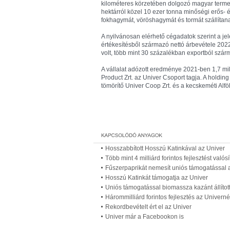
kilométeres körzetében dolgozó magyar termel
hektárról közel 10 ezer tonna minőségi erős- é
fokhagymát, vöröshagymát és tormát szállíta
A nyilvánosan elérhető cégadatok szerint a jele
értékesítésből származó nettó árbevétele 2022-
volt, több mint 30 százalékban exportból szár
A vállalat adózott eredménye 2021-ben 1,7 milli
Product Zrt. az Univer Csoport tagja. A holdi
tömörítő Univer Coop Zrt. és a kecskeméti Alf
Hosszabbított Hosszú Katinkával az Univer
Több mint 4 milliárd forintos fejlesztést valós
Fűszerpaprikát nemesít uniós támogatással 
Hosszú Katinkát támogatja az Univer
Uniós támogatással biomassza kazánt állíto
Hárommilliárd forintos fejlesztés az Univerné
Rekordbevételt ért el az Univer
Univer már a Facebookon is