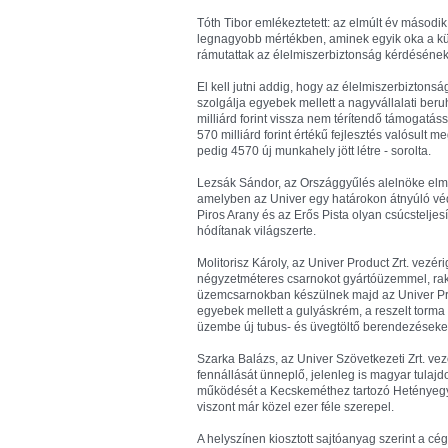
Tóth Tibor emlékeztetett: az elmúlt év második
legnagyobb mértékben, aminek egyik oka a kül
rámutattak az élelmiszerbiztonság kérdésének
El kell jutni addig, hogy az élelmiszerbiztonsá
szolgálja egyebek mellett a nagyvállalati ber
milliárd forint vissza nem térítendő támogatás
570 milliárd forint értékű fejlesztés valósu
pedig 4570 új munkahely jött létre - sorolta.
Lezsák Sándor, az Országgyűlés alelnöke elmon
amelyben az Univer egy határokon átnyúló védj
Piros Arany és az Erős Pista olyan csúcstelje
hódítanak világszerte.
Molitorisz Károly, az Univer Product Zrt. vez
négyzetméteres csarnokot gyártóüzemmel, raktá
üzemcsarnokban készülnek majd az Univer Prod
egyebek mellett a gulyáskrém, a reszelt torm
üzembe új tubus- és üvegtöltő berendezéseket
Szarka Balázs, az Univer Szövetkezeti Zrt. ve
fennállását ünneplő, jelenleg is magyar tula
működését a Kecskeméthez tartozó Hetényegy
viszont már közel ezer féle szerepel.
A helyszínen kiosztott sajtóanyag szerint a c