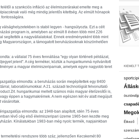
 felétől a szankciós infláció az élelmiszerárakat emelte meg a
piacoknak való még mindig jelentős kitettség. Az elmúlt hónapok
 fontosságára.
g válsághelyzetekben is stabil legyen - hangsúlyozta. Ezt a célt
uházási program is, amelyben az elmúlt 8 évben több mint 226
sal segítették a nagyvállalatokat. Ennek eredményeként több mint
lt meg Magyarországon, a támogatott beruházásoknak köszönhetően
dta: a vállalat 75 éves fennállása "egy olyan történeti példázat,
egyet jelent". A cég termékei, köztük a hungarikummá nyilvánított
sítményei a magyar élelmiszeriparnak, amelyek egyre nagyobb teret
sportcip
érigazgatója elmondta: a beruházás során megépítettek egy 8400
Állásk
rral, laboratóriumokkal. A 21. századi technológiát felvonultató
uct Zrt. hungarikumai mellett számos más magyar ételízesítői is,
ösztöndíj
a vagy éppen a hagymakrémek. A nem egészen két év alatt megújult
 vásároltak.
csapadé
zérigazgatója elmondta: az 1948-ban alapított, idén 75 éves
Megol
jdonban lévő cég első élelmiszeripari üzeme 1965-ben kezdte meg
házán. Kínálatukban 1983-ban még nyolc termék, napjainkban
Étkező
szerszám
ég termeltetési rendszere több száz, jellemzően Kecskemét 80
vérplaz