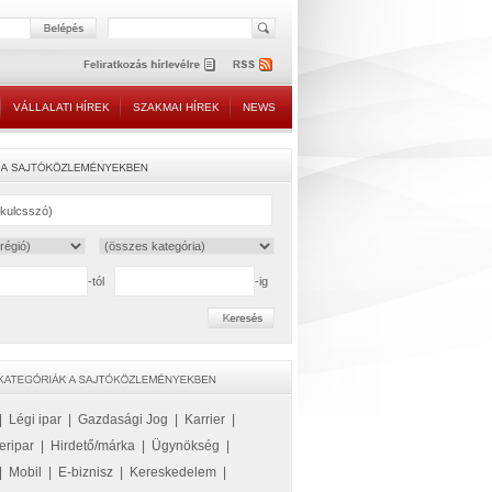
VÁLLALATI HÍREK
SZAKMAI HÍREK
NEWS
-tól
-ig
|
Légi ipar
|
Gazdasági Jog
|
Karrier
|
eripar
|
Hirdető/márka
|
Ügynökség
|
|
Mobil
|
E-biznisz
|
Kereskedelem
|