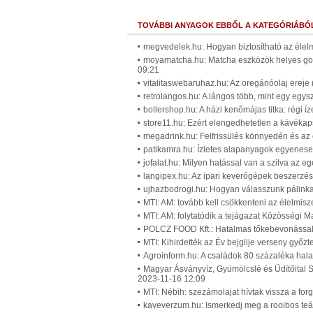
TOVÁBBI ANYAGOK EBBŐL A KATEGÓRIÁBÓ
megvedelek.hu: Hogyan biztosítható az élel
moyamatcha.hu: Matcha eszközök helyes gon
09:21
vitalitaswebaruhaz.hu: Az oregánóolaj ereje 
retrolangos.hu: A lángos több, mint egy egysz
bollershop.hu: A házi kenőmájas titka: régi í
store11.hu: Ezért elengedhetetlen a kávékap
megadrink.hu: Felfrissülés könnyedén és az 
patikamra.hu: Ízletes alapanyagok egyenesen
jofalat.hu: Milyen hatással van a szilva az 
langipex.hu: Az ipari keverőgépek beszerzés
ujhazbodrogi.hu: Hogyan válasszunk pálinkaf
MTI: AM: tovább kell csökkenteni az élelmisz
MTI: AM: folytatódik a tejágazat Közösségi 
POLCZ FOOD Kft.: Hatalmas tőkebevonással 
MTI: Kihirdették az Év bejglije verseny győzt
Agroinform.hu: A családok 80 százaléka hala
Magyar Ásványvíz, Gyümölcslé és Üdítőital S
2023-11-16 12:09
MTI: Nébih: szezámolajat hívtak vissza a fo
kaveverzum.hu: Ismerkedj meg a rooibos teáv