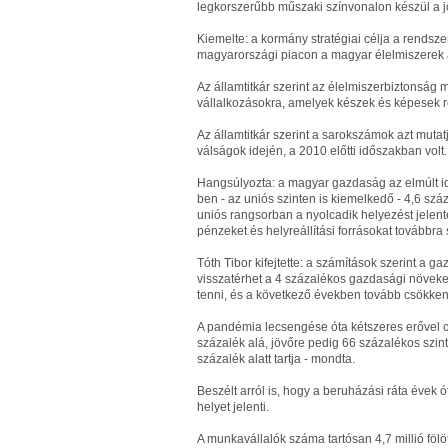
legkorszerűbb műszaki színvonalon készül a j
Kiemelte: a kormány stratégiai célja a rendsz
magyarországi piacon a magyar élelmiszerek
Az államtitkár szerint az élelmiszerbiztonsá
vállalkozásokra, amelyek készek és képesek 
Az államtitkár szerint a sarokszámok azt muta
válságok idején, a 2010 előtti időszakban volt.
Hangsúlyozta: a magyar gazdaság az elmúlt id
ben - az uniós szinten is kiemelkedő - 4,6 s
uniós rangsorban a nyolcadik helyezést jelente
pénzeket és helyreállítási forrásokat továbbr
Tóth Tibor kifejtette: a számítások szerint a g
visszatérhet a 4 százalékos gazdasági növeked
tenni, és a következő években tovább csökken 
A pandémia lecsengése óta kétszeres erővel c
százalék alá, jövőre pedig 66 százalékos szint
százalék alatt tartja - mondta.
Beszélt arról is, hogy a beruházási ráta évek ó
helyet jelenti.
A munkavállalók száma tartósan 4,7 millió fölöt