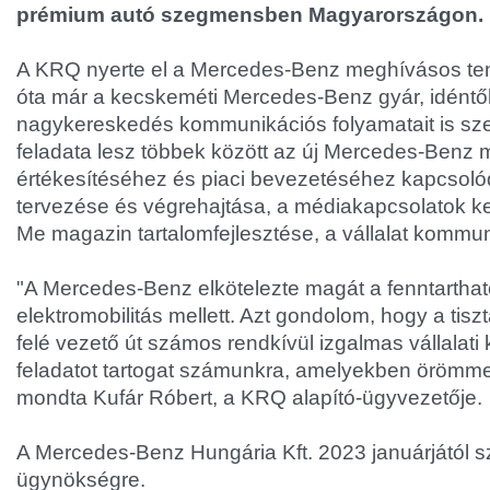
prémium autó szegmensben Magyarországon.
A KRQ nyerte el a Mercedes-Benz meghívásos te
óta már a kecskeméti Mercedes-Benz gyár, idéntől
nagykereskedés kommunikációs folyamatait is sz
feladata lesz többek között az új Mercedes-Benz 
értékesítéséhez és piaci bevezetéséhez kapcsol
tervezése és végrehajtása, a médiakapcsolatok k
Me magazin tartalomfejlesztése, a vállalat kommu
"A Mercedes-Benz elkötelezte magát a fenntarthat
elektromobilitás mellett. Azt gondolom, hogy a tisz
felé vezető út számos rendkívül izgalmas vállalat
feladatot tartogat számunkra, amelyekben örömmel
mondta Kufár Róbert, a KRQ alapító-ügyvezetője.
A Mercedes-Benz Hungária Kft. 2023 januárjától s
ügynökségre.