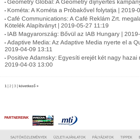
Geometry Global: A Geometry díjnyertes kampán
Kométa: A Kométa a Próbakővel folytatja | 2019-
Café Communications: A Café Reklám Zrt. megala
Kötelék Alapítványt | 2019-05-27 11:19
IAB Magyarország: Bővül az IAB Hungary | 2019
Adaptive Media: Az Adaptive Media nyerte el a Qub
2019-04-09 13:11
Positive Adamsky: Egyesíti erejét két nagy haza
2019-04-03 13:00
|
|
|
1
2
3
következő »
PARTNEREINK
SAJTÓKÖZLEMÉNYEK
ÜZLETI AJÁNLATOK
PÁLYÁZATOK
TIPPEK