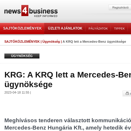
SAJTÓKÖZLEMÉNYEK
ÜZLETI AJÁNLATOK
PÁLYÁZATOK
TIPPEK
SAJTÓKÖZLEMÉNYEK
|
Ügynökség
|
A KRQ lett a Mercedes-Benz ügynöksége
ÜGYNÖKSÉG
KRG: A KRQ lett a Mercedes-Be
ügynöksége
2023-04-18 11:55 |
Meghívásos tenderen választott kommunikáci
Mercedes-Benz Hungária Kft., amely hetedik év