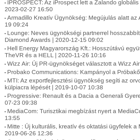
IPROSPECT: Az iProspect lett a Zalando globáli
2023-02-27 16:50
Armadillo Kreatív Ügynökség: Megújulás alatt az 
19 09:24
Lounge: Neves ügynökségi partnerrel hosszabbít
Diamond Awards | 2020-12-15 09:02
Hell Energy Magyarország Kft.: Hosszútávú együt
TheVR és a HELL | 2020-11-26 10:16
Wizz Air: Új PR-ügynökséget választott a Wizz Ai
Probako Communications: Kampányol a Próbakő 
MTI: Az exportfejlesztési ügynökség segíti az or
külpiacra lépését | 2019-10-07 10:38
Progressive: Renault és a Dacia a Generali Gyer
07-23 09:38
MediaCom: Turisztikai megbízást nyert a MediaC
13:55
Mitte : Új kulturális, kreatív és oktatási ügyfelek a
2019-06-26 12:36