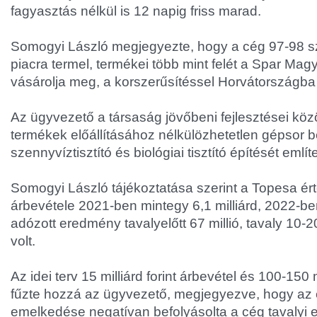
fagyasztás nélkül is 12 napig friss marad.
Somogyi László megjegyezte, hogy a cég 97-98 
piacra termel, termékei több mint felét a Spar Mag
vásárolja meg, a korszerűsítéssel Horvátországba
Az ügyvezető a társaság jövőbeni fejlesztései közö
termékek előállításához nélkülözhetetlen gépsor 
szennyvíztisztító és biológiai tisztító építését említe
Somogyi László tájékoztatása szerint a Topesa ér
árbevétele 2021-ben mintegy 6,1 milliárd, 2022-ben 
adózott eredmény tavalyelőtt 67 millió, tavaly 10-20 
volt.
Az idei terv 15 milliárd forint árbevétel és 100-150 m
fűzte hozzá az ügyvezető, megjegyezve, hogy az 
emelkedése negatívan befolyásolta a cég tavalyi 