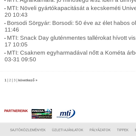
MTI: Növeli gyártókapacitását a kecskeméti Unive
20 10:43
Borsodi Sörgyár: Borsodi: 50 éve az élet habos o
11:46
MTI: Snack Day gluténmentes tallérokat hívott vis
17 10:05
MTI: Csaknem egyharmadával nőtt a Kométa árbev
03-31 09:50
|
|
|
1
2
3
következő »
PARTNEREINK
SAJTÓKÖZLEMÉNYEK
ÜZLETI AJÁNLATOK
PÁLYÁZATOK
TIPPEK