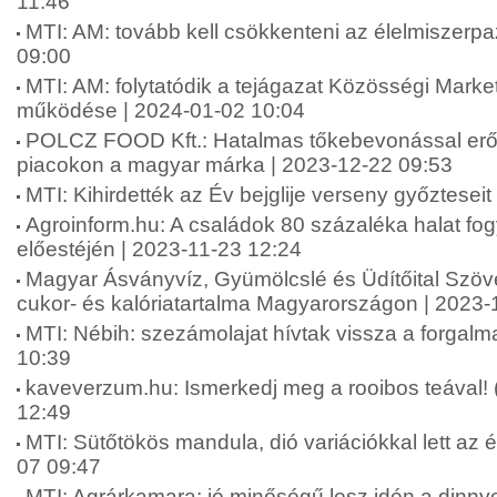
11:46
MTI: AM: tovább kell csökkenteni az élelmiszerpa
09:00
MTI: AM: folytatódik a tejágazat Közösségi Marke
működése | 2024-01-02 10:04
POLCZ FOOD Kft.: Hatalmas tőkebevonással erős
piacokon a magyar márka | 2023-12-22 09:53
MTI: Kihirdették az Év bejglije verseny győztesei
Agroinform.hu: A családok 80 százaléka halat fo
előestéjén | 2023-11-23 12:24
Magyar Ásványvíz, Gyümölcslé és Üdítőital Szöve
cukor- és kalóriatartalma Magyarországon | 2023-
MTI: Nébih: szezámolajat hívtak vissza a forgal
10:39
kaveverzum.hu: Ismerkedj meg a rooibos teával! 
12:49
MTI: Sütőtökös mandula, dió variációkkal lett az é
07 09:47
MTI: Agrárkamara: jó minőségű lesz idén a dinny