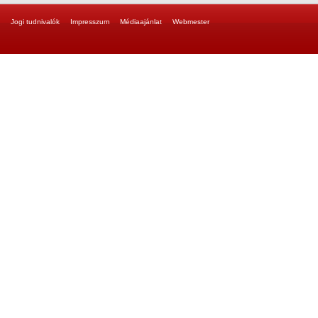
Jogi tudnivalók
Impresszum
Médiaajánlat
Webmester