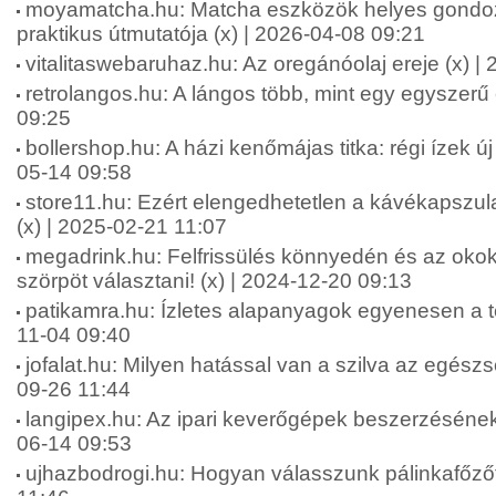
moyamatcha.hu: Matcha eszközök helyes gondo
praktikus útmutatója (x) | 2026-04-08 09:21
vitalitaswebaruhaz.hu: Az oregánóolaj ereje (x) |
retrolangos.hu: A lángos több, mint egy egyszerű 
09:25
bollershop.hu: A házi kenőmájas titka: régi ízek ú
05-14 09:58
store11.hu: Ezért elengedhetetlen a kávékapszul
(x) | 2025-02-21 11:07
megadrink.hu: Felfrissülés könnyedén és az okok
szörpöt választani! (x) | 2024-12-20 09:13
patikamra.hu: Ízletes alapanyagok egyenesen a te
11-04 09:40
jofalat.hu: Milyen hatással van a szilva az egész
09-26 11:44
langipex.hu: Az ipari keverőgépek beszerzésének
06-14 09:53
ujhazbodrogi.hu: Hogyan válasszunk pálinkafőzőt