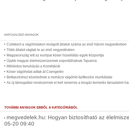
Csökkent a vágóhidakon levágott állatok száma az első három negyedévben
Több állatot vágtak le az első negyedévben
Magyarország lett az európai kóser húsellátás egyik központja
Újabb magyar élelmiszerüzemek exportálhatnak Tajvanra
Milliárdos beruházás a Kométánál
Kóser vágóhidat adtak át Csengelén
Befejezéshez közelednek a mohácsi vágóhíd építkezési munkálatai
Az új támogatási rendszernek el kell ismernie a biogáz termelés társadalmi h
TOVÁBBI ANYAGOK EBBŐL A KATEGÓRIÁBÓL
megvedelek.hu: Hogyan biztosítható az élelmisze
05-20 09:40