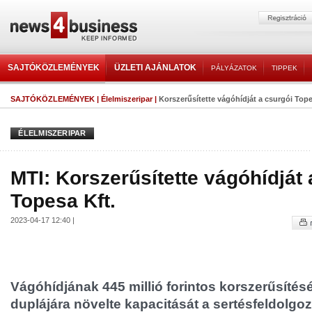
SAJTÓKÖZLEMÉNYEK
ÜZLETI AJÁNLATOK
PÁLYÁZATOK
TIPPEK
SAJTÓKÖZLEMÉNYEK
|
Élelmiszeripar
|
Korszerűsítette vágóhídját a csurgói Tope
ÉLELMISZERIPAR
MTI: Korszerűsítette vágóhídját 
Topesa Kft.
2023-04-17 12:40 |
Vágóhídjának 445 millió forintos korszerűsítés
duplájára növelte kapacitását a sertésfeldolgo