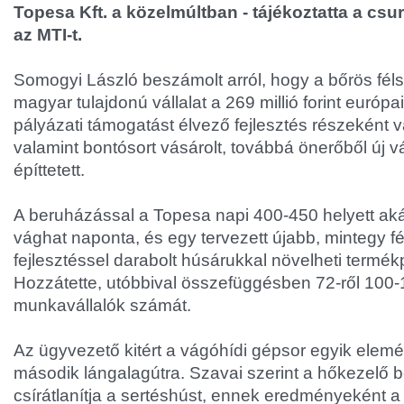
Topesa Kft. a közelmúltban - tájékoztatta a cs
az MTI-t.
Somogyi László beszámolt arról, hogy a bőrös félse
magyar tulajdonú vállalat a 269 millió forint európa
pályázati támogatást élvező fejlesztés részeként v
valamint bontósort vásárolt, továbbá önerőből új 
építtetett.
A beruházással a Topesa napi 400-450 helyett akár
vághat naponta, és egy tervezett újabb, mintegy félm
fejlesztéssel darabolt húsárukkal növelheti termékp
Hozzátette, utóbbival összefüggésben 72-ről 100-
munkavállalók számát.
Az ügyvezető kitért a vágóhídi gépsor egyik elemé
második lángalagútra. Szavai szerint a hőkezelő
csírátlanítja a sertéshúst, ennek eredményeként a 