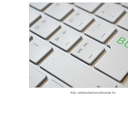
Kép: webaruhazkeszitesarak.hu