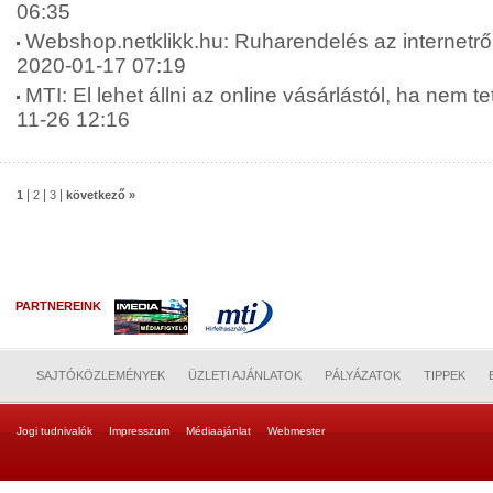
06:35
Webshop.netklikk.hu: Ruharendelés az internetről: 
2020-01-17 07:19
MTI: El lehet állni az online vásárlástól, ha nem t
11-26 12:16
|
|
|
1
2
3
következő »
PARTNEREINK
SAJTÓKÖZLEMÉNYEK
ÜZLETI AJÁNLATOK
PÁLYÁZATOK
TIPPEK
Jogi tudnivalók
Impresszum
Médiaajánlat
Webmester