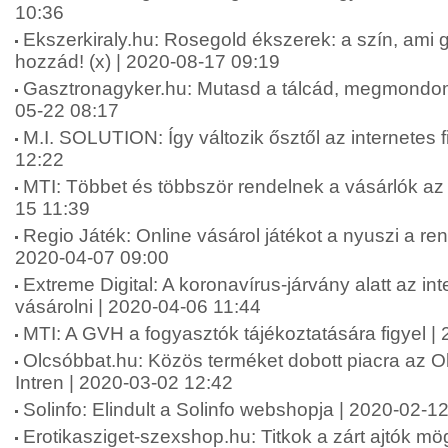
10:36
Ekszerkiraly.hu: Rosegold ékszerek: a szín, ami ga
hozzád! (x) | 2020-08-17 09:19
Gasztronagyker.hu: Mutasd a tálcád, megmondom, 
05-22 08:17
M.I. SOLUTION: Így változik ősztől az internetes 
12:22
MTI: Többet és többször rendelnek a vásárlók az 
15 11:39
Regio Játék: Online vásárol játékot a nyuszi a r
2020-04-07 09:00
Extreme Digital: A koronavírus-járvány alatt az in
vásárolni | 2020-04-06 11:44
MTI: A GVH a fogyasztók tájékoztatására figyel |
Olcsóbbat.hu: Közös terméket dobott piacra az O
Intren | 2020-03-02 12:42
Solinfo: Elindult a Solinfo webshopja | 2020-02-1
Erotikasziget-szexshop.hu: Titkok a zárt ajtók mög