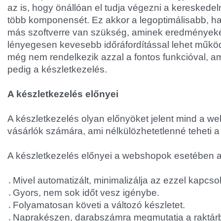
az is, hogy önállóan el tudja végezni a kereskede
több komponensét. Ez akkor a legoptimálisabb, 
más szoftverre van szükség, aminek eredmények
lényegesen kevesebb időráfordítással lehet műkö
még nem rendelkezik azzal a fontos funkcióval, am
pedig a készletkezelés.
A készletkezelés előnyei
A készletkezelés olyan előnyöket jelent mind a w
vásárlók számára, ami nélkülözhetetlenné teheti a j
A készletkezelés előnyei a webshopok esetében 
Mivel automatizált, minimalizálja az ezzel kapcs
Gyors, nem sok időt vesz igénybe.
Folyamatosan követi a változó készletet.
Naprakészen, darabszámra megmutatja a raktárba