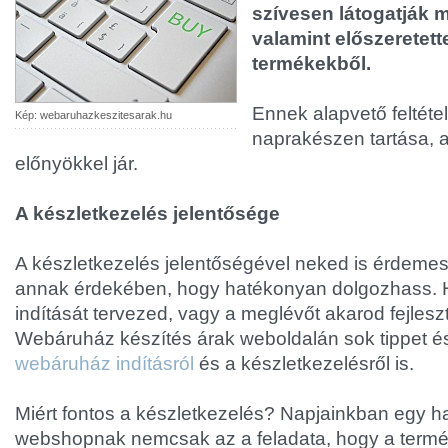
szívesen látogatják me
valamint előszeretette
termékekből.
Ennek alapvető feltétel
Kép: webaruhazkeszitesarak.hu
naprakészen tartása, 
előnyökkel jár.
A készletkezelés jelentősége
A készletkezelés jelentőségével neked is érdemes
annak érdekében, hogy hatékonyan dolgozhass.
indítását tervezed, vagy a meglévőt akarod fejlesz
Webáruház készítés árak weboldalán sok tippet és
webáruház indításról
és a készletkezelésről is.
Miért fontos a készletkezelés? Napjainkban egy
webshopnak nemcsak az a feladata, hogy a termé