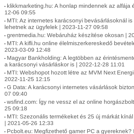
klikkmarketing.hu: A honlap mindennek az alfája 
12-06 09:55
MTI: Az internetes karácsonyi bevásárlásoknál is
lehetnek az ügyfelek | 2023-11-27 09:58
grentmedia.hu: Webáruház készítése okosan | 2
MTI: A kifli.hu online élelmiszerkereskedő bevétele
2023-03-09 12:48
Magyar Bankholding: A legtöbben az érintésmentes
a karácsonyi vásárláskor is | 2022-12-28 11:01
MTI: Webshopot hozott létre az MVM Next Energia
2022-11-25 12:15
G Data: A karácsonyi internetes vásárlások bizt
07 09:40
wsfind.com: Így ne vessz el az online horgászbolt
25 09:18
MTI: Szezonális termékeket és 25 új márkát kí
| 2021-05-26 12:33
Pcbolt.eu: Megfizethető gamer PC a gyereknek? I