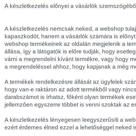
A készletkezelés előnyei a vásárlók szemszögébő
A készletkezelés nemcsak neked, a webshop tula
kapaszkodót, hanem a vásárlók számára is előnyt j
webshop termékeinek az oldalán megjelenik a te
állása, így a látogatók is előre tudják, hogy esetle
várni a megrendelni kívánt termékre, vagy hogy me
a megrendeléssel ahhoz, hogy kapjanak a még me
A termékek rendelkezésre állását az ügyfelek szám
hogy van-e raktáron az adott termékből vagy nincs
darabszámot is írhatsz, főként olyan termékek es
jellemzően egyszerre többet is venni szoktak az 
A készletkezelés lényegesen leegyszerűsíti a we
ezért érdemes élned ezzel a lehetőséggel neked i