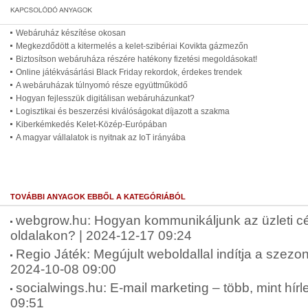
Webáruház készítése okosan
Megkezdődött a kitermelés a kelet-szibériai Kovikta gázmezőn
Biztosítson webáruháza részére hatékony fizetési megoldásokat!
Online játékvásárlási Black Friday rekordok, érdekes trendek
A webáruházak túlnyomó része együttműködő
Hogyan fejlesszük digitálisan webáruházunkat?
Logisztikai és beszerzési kiválóságokat díjazott a szakma
Kiberkémkedés Kelet-Közép-Európában
A magyar vállalatok is nyitnak az IoT irányába
TOVÁBBI ANYAGOK EBBŐL A KATEGÓRIÁBÓL
webgrow.hu: Hogyan kommunikáljunk az üzleti c
oldalakon? | 2024-12-17 09:24
Regio Játék: Megújult weboldallal indítja a szez
2024-10-08 09:00
socialwings.hu: E-mail marketing – több, mint hírl
09:51