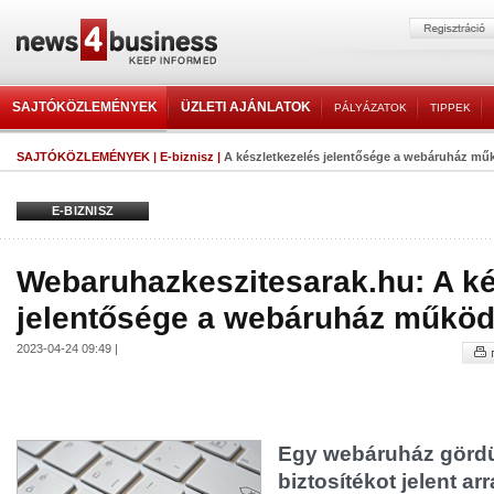
SAJTÓKÖZLEMÉNYEK
ÜZLETI AJÁNLATOK
PÁLYÁZATOK
TIPPEK
SAJTÓKÖZLEMÉNYEK
|
E-biznisz
|
A készletkezelés jelentősége a webáruház mű
E-BIZNISZ
Webaruhazkeszitesarak.hu: A ké
jelentősége a webáruház működ
2023-04-24 09:49 |
Egy webáruház görd
biztosítékot jelent ar