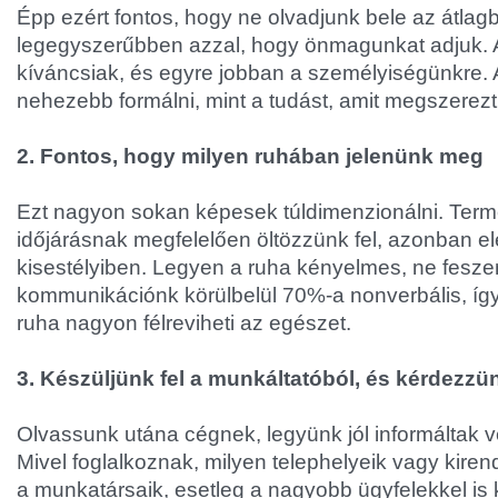
Épp ezért fontos, hogy ne olvadjunk bele az átlagba
legegyszerűbben azzal, hogy önmagunkat adjuk. 
kíváncsiak, és egyre jobban a személyiségünkre. 
nehezebb formálni, mint a tudást, amit megszerez
2. Fontos, hogy milyen ruhában jelenünk meg
Ezt nagyon sokan képesek túldimenzionálni. Ter
időjárásnak megfelelően öltözzünk fel, azonban
kisestélyiben. Legyen a ruha kényelmes, ne fesze
kommunikációnk körülbelül 70%-a nonverbális, íg
ruha nagyon félreviheti az egészet.
3. Készüljünk fel a munkáltatóból, és kérdezzü
Olvassunk utána cégnek, legyünk jól informáltak 
Mivel foglalkoznak, milyen telephelyeik vagy kiren
a munkatársaik, esetleg a nagyobb ügyfelekkel is 