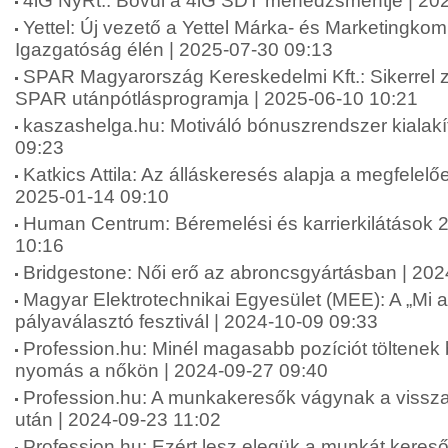
4iG NyRt.: Bővül a 4iG SDT menedzsmentje | 20
Yettel: Új vezető a Yettel Márka- és Marketingko
Igazgatóság élén | 2025-07-30 09:13
SPAR Magyarország Kereskedelmi Kft.: Sikerrel zár
SPAR utánpótlásprogramja | 2025-06-10 10:21
kaszashelga.hu: Motiváló bónuszrendszer kialakí
09:23
Katkics Attila: Az álláskeresés alapja a megfelelőe
2025-01-14 09:10
Human Centrum: Béremelési és karrierkilátások 
10:16
Bridgestone: Női erő az abroncsgyártásban | 20
Magyar Elektrotechnikai Egyesület (MEE): A „Mi 
pályaválasztó fesztivál | 2024-10-09 09:33
Profession.hu: Minél magasabb pozíciót töltenek
nyomás a nőkön | 2024-09-27 09:40
Profession.hu: A munkakeresők vágynak a vissza
után | 2024-09-23 11:02
Profession.hu: Ezért lesz elegük a munkát keresők