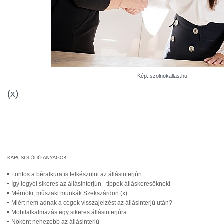
Kép: szolnokallas.hu
(x)
Fontos a béralkura is felkészülni az állásinterjún
Így legyél sikeres az állásinterjún - tippek álláskeresőknek!
Mérnöki, műszaki munkák Szekszárdon (x)
Miért nem adnak a cégek visszajelzést az állásinterjú után?
Mobilalkalmazás egy sikeres állásinterjúra
Nőként nehezebb az állásinterjú