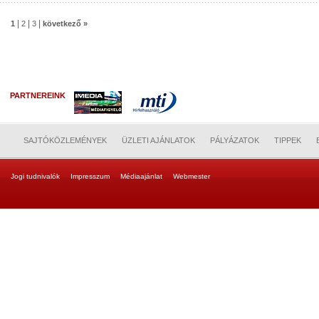
|
|
|
1
2
3
következő »
PARTNEREINK
SAJTÓKÖZLEMÉNYEK
ÜZLETI AJÁNLATOK
PÁLYÁZATOK
TIPPEK
Jogi tudnivalók
Impresszum
Médiaajánlat
Webmester