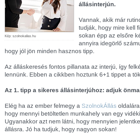
állásinterjún.
Vannak, akik már ruti
tudják, hogy mire kell 
sokan épp az elsőre k
Kép: szolnokallas.hu
annyira idegörlő szám
hogy jól jön minden hasznos tipp.
Az álláskeresés fontos pillanata az interjú, így felk
lennünk. Ebben a cikkben hoztunk 6+1 tippet a tök
Az 1. tipp a sikeres állásinterjúhoz: adjuk önm
Elég ha az ember felmegy a
SzolnokÁllás
oldalára,
hogy mennyi betöltetlen munkahely van egy vidé
Ugyanakkor azt nem látni, hogy mennyien jelentk
állásra. Jó ha tudjuk, hogy nagyon sokan!