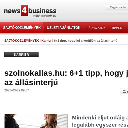
SAJTÓKÖZLEMÉNYEK
ÜZLETI AJÁNLATOK
PÁLYÁZATOK
TIPPEK
SAJTÓKÖZLEMÉNYEK
|
Karrier
|
6+1 tipp, hogy jól sikerüljön az állásinterjú
KARRIER
szolnokallas.hu: 6+1 tipp, hogy j
az állásinterjú
2023-03-22 09:57 |
Mindenki eljut odáig 
legalább egyszer rés