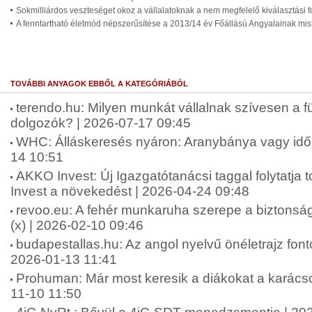
Sokmilliárdos veszteséget okoz a vállalatoknak a nem megfelelő kiválasztási 
A fenntartható életmód népszerűsítése a 2013/14 év Főállású Angyalainak mis
TOVÁBBI ANYAGOK EBBŐL A KATEGÓRIÁBÓL
terendo.hu: Milyen munkát vállalnak szívesen a fü
dolgozók? | 2026-07-17 09:45
WHC: Álláskeresés nyáron: Aranybánya vagy idő
14 10:51
AKKO Invest: Új Igazgatótanácsi taggal folytatj
Invest a növekedést | 2026-04-24 09:48
revoo.eu: A fehér munkaruha szerepe a biztonsá
(x) | 2026-02-10 09:46
budapestallas.hu: Az angol nyelvű önéletrajz fo
2026-01-13 11:41
Prohuman: Már most keresik a diákokat a karács
11-10 11:50