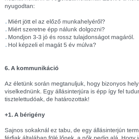
nyugodtan:
Miért jött el az előző munkahelyéről?
Miért szeretne épp nálunk dolgozni?
Mondjon 3-3 jó és rossz tulajdonságot magáról.
Hol képzeli el magát 5 év múlva?
6. A kommunikáció
Az életünk során megtanuljuk, hogy bizonyos hely
viselkednünk. Egy állásinterjúra is épp így fel tud
tisztelettudóak, de határozottak!
+1. A bérigény
Sajnos sokaknál ez tabu, de egy állásinterjún ter
férfiak általában fölé lőnek, a nők pedig alá. Hogy 