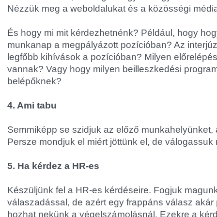
Nézzük meg a weboldalukat és a közösségi média j
És hogy mi mit kérdezhetnénk? Például, hogy hog
munkanap a megpályázott pozícióban? Az interjúzt
legfőbb kihívások a pozícióban? Milyen előrelépé
vannak? Vagy hogy milyen beilleszkedési program
belépőknek?
4. Ami tabu
Semmiképp se szidjuk az előző munkahelyünket, a
Persze mondjuk el miért jöttünk el, de válogassuk
5. Ha kérdez a HR-es
Készüljünk fel a HR-es kérdéseire. Fogjuk magunka
válaszadással, de azért egy frappáns válasz akár 
hozhat nekünk a végelszámolásnál. Ezekre a kér