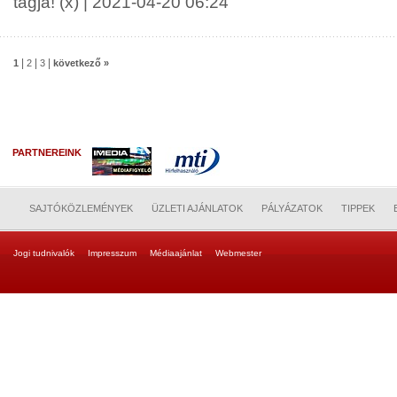
tagja! (x) | 2021-04-20 06:24
|
|
|
1
2
3
következő »
PARTNEREINK
SAJTÓKÖZLEMÉNYEK
ÜZLETI AJÁNLATOK
PÁLYÁZATOK
TIPPEK
Jogi tudnivalók
Impresszum
Médiaajánlat
Webmester