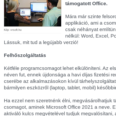
támogatott Office.
Mára már szinte felsor
applikáció, ami a csom
csak néhányat említün
Kép: vrsoft.hu
nélkül: Word, Excel, P
Lássuk, mit tud a legújabb verzió!
Felhőszolgáltatás
Kétféle programcsomagot lehet elkülöníteni. Az el
néven fut, ennek újdonsága a havi díjas fizetési re
cserébe az alkalmazásokon kívül tárhelyszolgáltat
bármilyen eszközről (laptop, tablet, mobil) később
Ha ezzel nem szeretnénk élni, megvásárolhatjuk tá
csomagot, aminek Microsoft Office 2021 a neve. 
aktiváló kulcs megvételével tudjuk megvalósítani, 