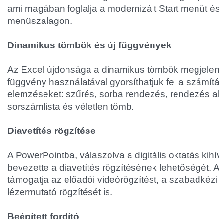
ami magában foglalja a modernizált Start menüt és 
menüszalagon.
Dinamikus tömbök és új függvények
Az Excel újdonsága a dinamikus tömbök megjelenés
függvény használatával gyorsíthatjuk fel a számít
elemzéseket: szűrés, sorba rendezés, rendezés al
sorszámlista és véletlen tömb.
Diavetítés rögzítése
A PowerPointba, válaszolva a digitális oktatás kihí
bevezette a diavetítés rögzítésének lehetőségét. 
támogatja az előadói videórögzítést, a szabadkézi f
lézermutató rögzítését is.
Beépített fordító