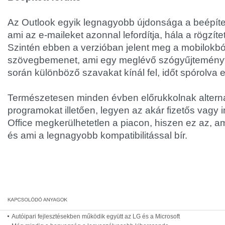
Az Outlook egyik legnagyobb újdonsága a beépítet
ami az e-maileket azonnal lefordítja, hála a rögzíte
Szintén ebben a verzióban jelent meg a mobilokból
szövegbemenet, ami egy meglévő szógyűjteményt 
során különböző szavakat kínál fel, időt spórolva e
Természetesen minden évben előrukkolnak alternat
programokat illetően, legyen az akár fizetős vagy 
Office megkerülhetetlen a piacon, hiszen ez az, ami
és ami a legnagyobb kompatibilitással bír.
Autóipari fejlesztésekben működik együtt az LG és a Microsoft