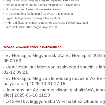
Még mindig a hanyagság a legveszélyesebb kibercsapda
Stratégiai megállapodást kötött a Microsoft és a Hiventures
Most a Word-ön keresztül is érkezhet kártevő
Új üzletstratégia és átalakuló szervezet a Microsoftnál
Egyedülálló juttatási csomag a Microsoft-nál
NFM: a diákoknak otthon is ingyenes a Microsoft Office használat
Microsoft Office 2010 magyar nyelven is!
TOVÁBBI ANYAGOK EBBŐL A KATEGÓRIÁBÓL
Év Honlapja: Megvannak „Az Év Honlapja” 2025 díj
05 09:53
kreativoldal.hu: Miért van szükséged speciális lan
02-12 09:21
Év Honlapja: Még van lehetőség nevezni ’Az Év 
pályázatra! | 2025-10-31 17:15
datatrans.hu: Az internet világa: globalizáció, in
élet | 2025-06-18 11:23
OTS-MTI: A leggyorsabb WiFi hasít az Óbudai E