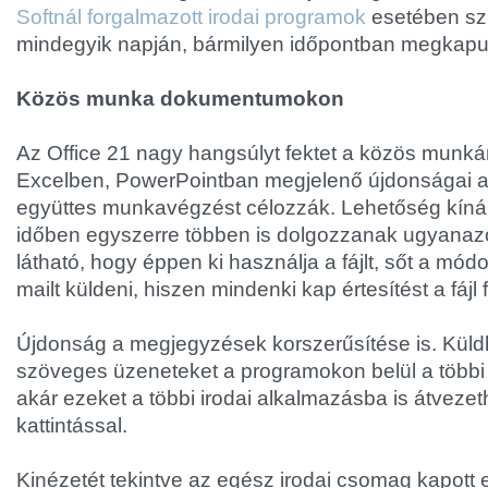
Softnál forgalmazott irodai programok
esetében szi
mindegyik napján, bármilyen időpontban megkapu
Közös munka dokumentumokon
Az Office 21 nagy hangsúlyt fektet a közös munká
Excelben, PowerPointban megjelenő újdonságai a
együttes munkavégzést célozzák. Lehetőség kínál
időben egyszerre többen is dolgozzanak ugyana
látható, hogy éppen ki használja a fájlt, sőt a módo
mailt küldeni, hiszen mindenki kap értesítést a fájl f
Újdonság a megjegyzések korszerűsítése is. Küld
szöveges üzeneteket a programokon belül a többi 
akár ezeket a többi irodai alkalmazásba is átvezet
kattintással.
Kinézetét tekintve az egész irodai csomag kapott eg