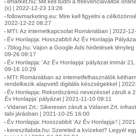
ilmarket.hu: Mit kell tudni a frekvenciaváltók onl
(x) | 2022-12-23 13:28
followmarketing.eu: Mire kell figyelni a célközönsé
2022-12-22 08:27
MTI: Az internetkapcsolat Romániában | 2022-12
Év Honlapja: Hosszabbít Az Év Honlapja Pályáza
7blog.hu: Vajon a Google Ads hirdetések tényle
09-26 09:17
Év Honlapja: ’Az Év Honlapja’ pályázat immár 21.
09-16 10:29
MTI: Romániában az internetfelhasználók kétha
rendelkezik alapvető digitális készségekkel | 202
Év Honlapja: Rekordszámú nevezéssel zárult a 20
Év Honlapja’ pályázat | 2021-11-10 09:11
Vidanet Zrt.: Sikeresen zárult a Vidanet Zrt. infras
tabi járásban | 2021-10-25 16:00
Év Honlapja: Hosszabbít ‘Az Év Honlapja’! | 202
keresztlabda.hu: Szereted a kvízeket? Legyél eg