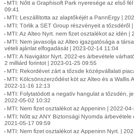
MTI: Nőtt a Graphisoft Park nyeresége az első fé
09:41
MTI: Leszállította az alaptőkéjét a PannErgy | 2
MTI: Törlik a SET Group részvényeit a tőzsdéről 
MTI: Az Alteo Nyrt. nem fizet osztalékot az idén 
MTI: Nem javasolja az Alteo igazgatósága a társa
vételi ajánlat elfogadását | 2023-02-14 11:04
MTI: A Navigátor Nyrt. 2022-es árbevétele várhat
2 milliárd forintot | 2023-01-25 09:55
MTI: Rekordévet zárt a tőzsde középvállalati pia
MTI: Kölcsönszerződést köt az Alteo és a Wallis
2022-11-16 12:13
MTI: Folytatódott a negatív hangulat a tőzsdén, je
2022-05-02 10:32
MTI: Nem fizet osztalékot az Appeninn | 2022-04
MTI: Nőtt az ANY Biztonsági Nyomda árbevétele 
2021-05-17 09:59
MTI: Nem fizet osztalékot az Appeninn Nyrt. | 20