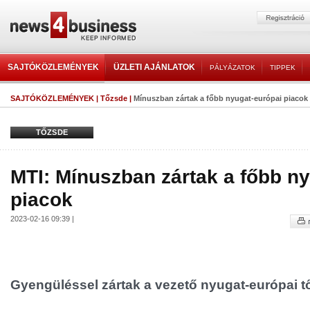
SAJTÓKÖZLEMÉNYEK
ÜZLETI AJÁNLATOK
PÁLYÁZATOK
TIPPEK
SAJTÓKÖZLEMÉNYEK
|
Tőzsde
|
Mínuszban zártak a főbb nyugat-európai piacok
TŐZSDE
MTI: Mínuszban zártak a főbb n
piacok
2023-02-16 09:39 |
Gyengüléssel zártak a vezető nyugat-európai t