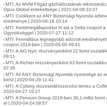
MTI: Az MVM Főgáz gázhálózatának rekonstrukció
Opus Global érdekeltsége | 2021-04-08 10:37
MTI: Csökkent az ANY Biztonsági Nyomda árbevé
eredménye | 2020-08-18 10:14
MTI: Keretmegállapodást írt alá a Delta csoport a
Ügynökséggel | 2020-07-27 11:12
MTI: Fennállása legnagyobb adózott eredményét 
csoport 2019-ben | 2020-05-05 09:41
MTI: A 4iG Nyrt. részvényenként 22 forint osztalék
09:11
MTI: A Richter részvényenként 63 forint osztalékot
07:35
MTI: Az ANY Biztonsági Nyomda nyeresége az e
kerül | 2020-04-29 11:41
MTI: A Cyberg részesedésszerzést tervez a Cof
2020-04-27 10:27
MTI: A Pensum Group 2019-ben 35,1 millió forint 
el | 2020-04-24 09:57