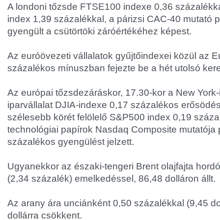
A londoni tőzsde FTSE100 indexe 0,36 százalékkal
index 1,39 százalékkal, a párizsi CAC-40 mutató 
gyengült a csütörtöki záróértékéhez képest.
Az euróövezeti vállalatok gyűjtőindexei közül az 
százalékos mínuszban fejezte be a hét utolsó ker
Az európai tőzsdezáráskor, 17.30-kor a New York-
iparvállalat DJIA-indexe 0,17 százalékos erősödé
szélesebb körét felölelő S&P500 index 0,19 száza
technológiai papírok Nasdaq Composite mutatója 
százalékos gyengülést jelzett.
Ugyanekkor az északi-tengeri Brent olajfajta hordó
(2,34 százalék) emelkedéssel, 86,48 dolláron állt.
Az arany ára unciánként 0,50 százalékkal (9,45 do
dollárra csökkent.