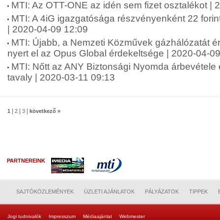
MTI: Az OTT-ONE az idén sem fizet osztalékot | 
MTI: A 4iG igazgatósága részvényenként 22 forint
| 2020-04-09 12:09
MTI: Újabb, a Nemzeti Közművek gázhálózatát é
nyert el az Opus Global érdekeltsége | 2020-04-0
MTI: Nőtt az ANY Biztonsági Nyomda árbevétele
tavaly | 2020-03-11 09:13
|
|
|
1
2
3
következő »
PARTNEREINK
SAJTÓKÖZLEMÉNYEK
ÜZLETI AJÁNLATOK
PÁLYÁZATOK
TIPPEK
Jogi tudnivalók
Impresszum
Médiaajánlat
Webmester