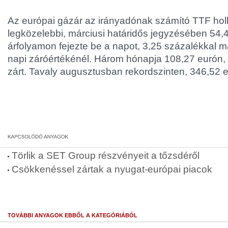
Az európai gázár az irányadónak számító TTF hol
legközelebbi, márciusi határidős jegyzésében 54
árfolyamon fejezte be a napot, 3,25 százalékkal
napi záróértékénél. Három hónapja 108,27 eurón,
zárt. Tavaly augusztusban rekordszinten, 346,52 e
Törlik a SET Group részvényeit a tőzsdéről
Csökkenéssel zártak a nyugat-európai piacok
TOVÁBBI ANYAGOK EBBŐL A KATEGÓRIÁBÓL