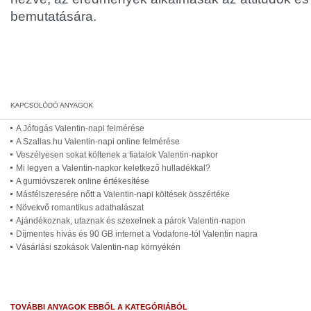
bemutatására.
A Jófogás Valentin-napi felmérése
A Szallas.hu Valentin-napi online felmérése
Veszélyesen sokat költenek a fiatalok Valentin-napkor
Mi legyen a Valentin-napkor keletkező hulladékkal?
A gumióvszerek online értékesítése
Másfélszeresére nőtt a Valentin-napi költések összértéke
Növekvő romantikus adathalászat
Ajándékoznak, utaznak és szexelnek a párok Valentin-napon
Díjmentes hívás és 90 GB internet a Vodafone-tól Valentin napra
Vásárlási szokások Valentin-nap környékén
TOVÁBBI ANYAGOK EBBŐL A KATEGÓRIÁBÓL