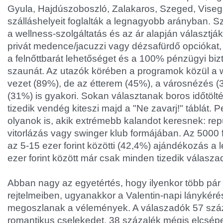
Gyula, Hajdúszoboszló, Zalakaros, Szeged, Vise
szálláshelyeit foglalták a legnagyobb arányban. S
a wellness-szolgáltatás és az ár alapján választjá
privát medence/jacuzzi vagy dézsafürdő opciókat,
a felnőttbarát lehetőséget és a 100% pénzügyi biz
szaunát. Az utazók körében a programok közül a
vezet (89%), de az étterem (45%), a városnézés (
(31%) is gyakori. Sokan választanak boros időtölté
tizedik vendég kiteszi majd a "Ne zavarj!" táblát.
olyanok is, akik extrémebb kalandot keresnek: rep
vitorlázás vagy swinger klub formájában. Az 5000 fo
az 5-15 ezer forint közötti (42,4%) ajándékozás a 
ezer forint között már csak minden tizedik válaszad
Abban nagy az egyetértés, hogy ilyenkor több pár m
rejtelmeiben, ugyanakkor a Valentin-napi lánykéré
megoszlanak a vélemények. A válaszadók 57 száz
romantikus cselekedet, 38 százalék mégis elcsépel