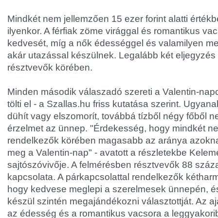
Mindkét nem jellemzően 15 ezer forint alatti érté
ilyenkor. A férfiak zöme virággal és romantikus va
kedvesét, míg a nők édességgel és valamilyen me
akár utazással készülnek. Legalább két eljegyzés 
résztvevők körében.
Minden második válaszadó szereti a Valentin-nap
tölti el - a Szallas.hu friss kutatása szerint. Ugya
dühít vagy elszomorít, továbbá tízből négy főből n
érzelmet az ünnep. "Érdekesség, hogy mindkét ne
rendelkezők körében magasabb az aránya azoknak
meg a Valentin-nap" - avatott a részletekbe Keleme
sajtószóvivője. A felmérésben résztvevők 88 szá
kapcsolata. A párkapcsolattal rendelkezők kéthar
hogy kedvese meglepi a szerelmesek ünnepén, é
készül szintén megajándékozni választottját. Az 
az édesség és a romantikus vacsora a leggyakori