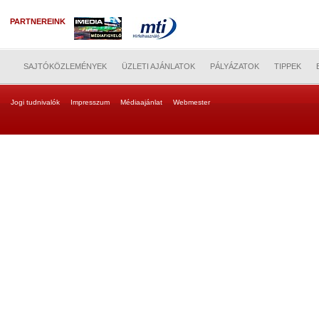
PARTNEREINK
SAJTÓKÖZLEMÉNYEK
ÜZLETI AJÁNLATOK
PÁLYÁZATOK
TIPPEK
Jogi tudnivalók
Impresszum
Médiaajánlat
Webmester