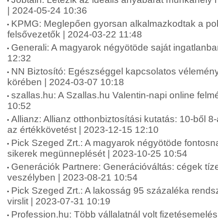
| 2024-05-24 10:36
KPMG: Meglepően gyorsan alkalmazkodtak a polik
felsővezetők | 2024-03-22 11:48
Generali: A magyarok négyötöde saját ingatlanba
12:32
NN Biztosító: Egészséggel kapcsolatos vélemén
körében | 2024-03-07 10:18
szallas.hu: A Szallas.hu Valentin-napi online fel
10:52
Allianz: Allianz otthonbiztosítási kutatás: 10-ből 8
az értékkövetést | 2023-12-15 12:10
Pick Szeged Zrt.: A magyarok négyötöde fontosna
sikerek megünneplését | 2023-10-25 10:54
Generációk Partnere: Generációváltás: cégek tíze
veszélyben | 2023-08-21 10:54
Pick Szeged Zrt.: A lakosság 95 százaléka rends
virslit | 2023-07-31 10:19
Profession.hu: Több vállalatnál volt fizetésemelé