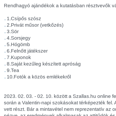
Rendhagyó ajándékok a kutatásban résztvevők vál
1.Csípős szósz
2.Privát műsor (vetkőzés)
3.Sör
4.Sorsjegy
5.Hógömb
6.Felnőtt játékszer
7.Kuponok
8.Saját kezűleg készített apróság
9.Tea
10.Fotók a közös emlékekről
2023. 02. 03. - 02. 10. között a Szallas.hu online f
során a Valentin-napi szokásokat térképezték fel.
vett részt. Bár a mintavétel nem reprezentatív az
nézve, az eredmények alkalmasak az attitűdök és