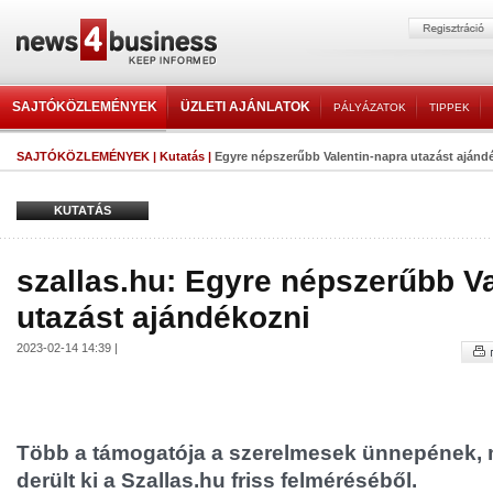
SAJTÓKÖZLEMÉNYEK
ÜZLETI AJÁNLATOK
PÁLYÁZATOK
TIPPEK
SAJTÓKÖZLEMÉNYEK
|
Kutatás
|
Egyre népszerűbb Valentin-napra utazást ajánd
KUTATÁS
szallas.hu: Egyre népszerűbb Va
utazást ajándékozni
2023-02-14 14:39 |
Több a támogatója a szerelmesek ünnepének, mi
derült ki a Szallas.hu friss felméréséből.