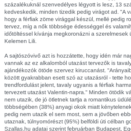
százalékuknál szenvedélyes légyott is lesz, 13 s
kedveskedik, minden tizedik pedig virágot ad. "A vá
hogy a férfiak zöme virággal készül, mellé pedig 
tervez, míg a nők többsége édességgel és valami
időtöltéssel kívánja megkoronázni a szerelmesek
Kelemen Lili.
A sajtószóvivő azt is hozzátette, hogy idén már 
vannak az ez alkalomból utazást tervezők is taval
ajándékozók ötöde szervez kiruccanást. "Arányai
között gyakrabban esett szó az utazásról - tette ho
trendfordulást jelent, tavaly ugyanis a férfiak har
tervezett utazást Valentin-napra." Minden ötödik 
nem utazik, de jó ötletnek tartja a romantikus üdülé
többségében (38%) anyagi okok miatt kénytelenek
pedig nem utazik el sem most, sem a jövőben ebbő
utaznak, túlnyomórészt (95%) belföldi úti célban 
Szallas.hu adatai szerint februárban Budapest, Eg