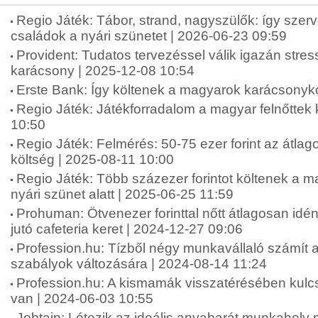
Regio Játék: Tábor, strand, nagyszülők: így szer
családok a nyári szünetet | 2026-06-23 09:59
Provident: Tudatos tervezéssel válik igazán str
karácsony | 2025-12-08 10:54
Erste Bank: Így költenek a magyarok karácsonyko
Regio Játék: Játékforradalom a magyar felnőttek
10:50
Regio Játék: Felmérés: 50-75 ezer forint az átlag
költség | 2025-08-11 10:00
Regio Játék: Több százezer forintot költenek a 
nyári szünet alatt | 2025-06-25 11:59
Prohuman: Ötvenezer forinttal nőtt átlagosan idé
jutó cafeteria keret | 2024-12-27 09:06
Profession.hu: Tízből négy munkavállaló számít 
szabályok változására | 2024-08-14 11:24
Profession.hu: A kismamák visszatérésében kul
van | 2024-06-03 10:55
Jobtain: Létezik az ideális anyabarát munkahel