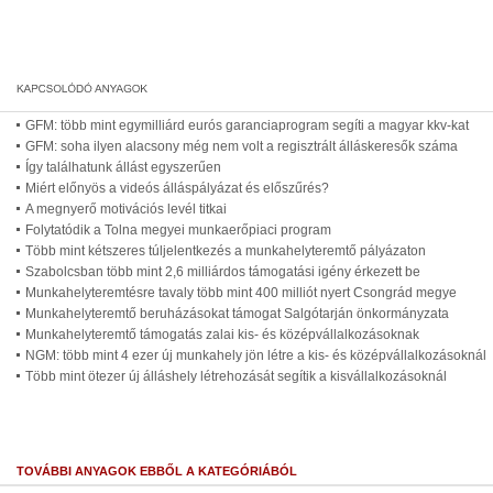
GFM: több mint egymilliárd eurós garanciaprogram segíti a magyar kkv-kat
GFM: soha ilyen alacsony még nem volt a regisztrált álláskeresők száma
Így találhatunk állást egyszerűen
Miért előnyös a videós álláspályázat és előszűrés?
A megnyerő motivációs levél titkai
Folytatódik a Tolna megyei munkaerőpiaci program
Több mint kétszeres túljelentkezés a munkahelyteremtő pályázaton
Szabolcsban több mint 2,6 milliárdos támogatási igény érkezett be
Munkahelyteremtésre tavaly több mint 400 milliót nyert Csongrád megye
Munkahelyteremtő beruházásokat támogat Salgótarján önkormányzata
Munkahelyteremtő támogatás zalai kis- és középvállalkozásoknak
NGM: több mint 4 ezer új munkahely jön létre a kis- és középvállalkozásoknál
Több mint ötezer új álláshely létrehozását segítik a kisvállalkozásoknál
TOVÁBBI ANYAGOK EBBŐL A KATEGÓRIÁBÓL