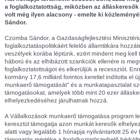
a foglalkoztatottság, miközben az álláskeres
volt még ilyen alacsony - emelte ki közlemén
Sándor.
Czomba Sándor, a Gazdaságfejlesztési Minisztér
foglalkoztatáspolitikáért felelős államtitkára hozzá
veszélyek korába léptünk, ezért mindent meg kell
háború és az elhibázott szankciók ellenére is megv
foglalkoztatottságot és elkerüljük a recessziót. E
kormány 17,6 milliárd forintos kerettel indította el 
munkaerő támogatását" és a munkatapasztalat sze
támogatásokat, amelyek több mint 20 ezer álláske
elhelyezkedéséhez járulhatnak hozzá.
A Vállalkozások munkaerő támogatása program le
keresztül támogatja azon munkát keresők elhelyez
alatti vagy legalább 1 hónapja nyilvántartott 25 év f
támogatás mértéke a foglalkoztatót terhelő bérköl