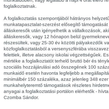
munkaidőben, vagy legalább a napi 4 órát elérő 
foglalkoztatnak.
A foglalkoztatás szempontjából hátrányos helyzet
munkatapasztalat-szerzést elősegítő támogatását a
álláskeresők után igényelhetik a vállalkozások, ak
álláskeresők, vagy 12 hónapon belül gyermekneve
részesültek, vagy 25-30 év közötti pályakezdők v
közfoglalkoztatásból a versenyszférába visszavez
felettiek, illetve alacsony iskolai végzettségűek.
mértéke a foglalkoztatót terhelő bruttó bér és tény
szociális hozzájárulási adó összegének 100 százal
munkaidő esetén havonta legfeljebb a megállapítá
minimálbér 150 százaléka, azaz jelenleg 348 ezer f
munkahelyteremtő támogatások részletes hirdetmé
anyagai a foglalkoztatási portálon elérhetők - hívta 
Czomba Sándor.