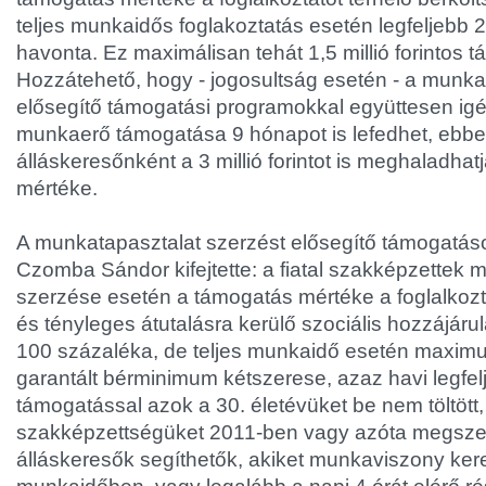
teljes munkaidős foglakoztatás esetén legfeljebb 2
havonta. Ez maximálisan tehát 1,5 millió forintos t
Hozzátehető, hogy - jogosultság esetén - a munka
elősegítő támogatási programokkal együttesen ig
munkaerő támogatása 9 hónapot is lefedhet, ebb
álláskeresőnként a 3 millió forintot is meghaladhat
mértéke.
A munkatapasztalat szerzést elősegítő támogatások
Czomba Sándor kifejtette: a fiatal szakképzettek 
szerzése esetén a támogatás mértéke a foglalkozta
és tényleges átutalásra kerülő szociális hozzájár
100 százaléka, de teljes munkaidő esetén maxim
garantált bérminimum kétszerese, azaz havi legfelj
támogatással azok a 30. életévüket be nem töltött,
szakképzettségüket 2011-ben vagy azóta megszerze
álláskeresők segíthetők, akiket munkaviszony kere