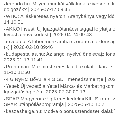
terendo.hu: Milyen munkát vállalnak szívesen a fü
dolgozók? | 2026-07-17 09:45
WHC: Álláskeresés nyáron: Aranybánya vagy idő
14 10:51
AKKO Invest: Új Igazgatótanácsi taggal folytatj
Invest a növekedést | 2026-04-24 09:48
revoo.eu: A fehér munkaruha szerepe a biztonsá
(x) | 2026-02-10 09:46
budapestallas.hu: Az angol nyelvű önéletrajz fo
2026-01-13 11:41
Prohuman: Már most keresik a diákokat a karács
11-10 11:50
4iG NyRt.: Bővül a 4iG SDT menedzsmentje | 20
Yettel: Új vezető a Yettel Márka- és Marketingko
Igazgatóság élén | 2025-07-30 09:13
SPAR Magyarország Kereskedelmi Kft.: Sikerrel zár
SPAR utánpótlásprogramja | 2025-06-10 10:21
kaszashelga.hu: Motiváló bónuszrendszer kialakí