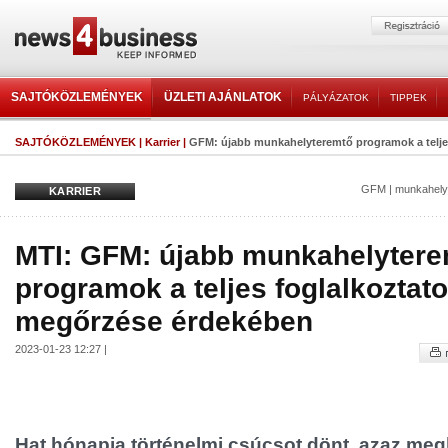
SAJTÓKÖZLEMÉNYEK
ÜZLETI AJÁNLATOK
PÁLYÁZATOK
TIPPEK
SAJTÓKÖZLEMÉNYEK
|
Karrier
|
GFM: újabb munkahelyteremtő programok a teljes
GFM
|
munkahely
KARRIER
MTI: GFM: újabb munkahelyter
programok a teljes foglalkoztato
megőrzése érdekében
2023-01-23 12:27 |
Hat hónapja történelmi csúcsot dönt, azaz megha