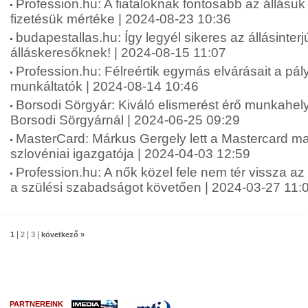
Profession.hu: A fiataloknak fontosabb az állásuk
fizetésük mértéke | 2024-08-23 10:36
budapestallas.hu: Így legyél sikeres az állásinterj
álláskeresőknek! | 2024-08-15 11:07
Profession.hu: Félreértik egymás elvárásait a pá
munkáltatók | 2024-08-14 10:46
Borsodi Sörgyár: Kiváló elismerést érő munkahely
Borsodi Sörgyárnál | 2024-06-25 09:29
MasterCard: Márkus Gergely lett a Mastercard m
szlovéniai igazgatója | 2024-04-03 12:59
Profession.hu: A nők közel fele nem tér vissza a
a szülési szabadságot követően | 2024-03-27 11:
|
|
|
1
2
3
következő »
PARTNEREINK