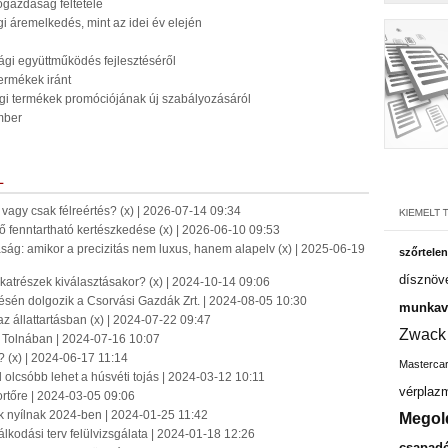
őgazdaság feltétele
 áremelkedés, mint az idei év elején
gi együttműködés fejlesztéséről
ermékek iránt
i termékek promóciójának új szabályozásáról
mber
L
vagy csak félreértés? (x) | 2026-07-14 09:34
ő fenntartható kertészkedése (x) | 2026-06-10 09:53
ág: amikor a precizitás nem luxus, hanem alapelv (x) | 2025-06-19
szőrtelen
dísznöv
katrészek kiválasztásakor? (x) | 2024-10-14 09:06
ésén dolgozik a Csorvási Gazdák Zrt. | 2024-08-05 10:30
munkavá
z állattartásban (x) | 2024-07-22 09:47
Zwack
t Tolnában | 2024-07-16 10:07
? (x) | 2024-06-17 11:14
Masterca
olcsóbb lehet a húsvéti tojás | 2024-03-12 10:11
vérplaz
rtőre | 2024-03-05 09:06
k nyílnak 2024-ben | 2024-01-25 11:42
Megol
lkodási terv felülvizsgálata | 2024-01-18 12:26
csapadé