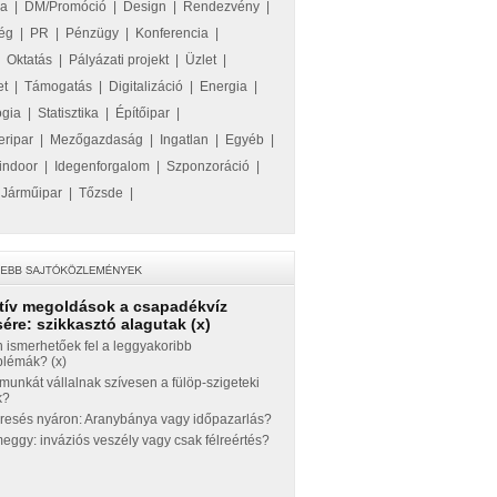
ka
|
DM/Promóció
|
Design
|
Rendezvény
|
ég
|
PR
|
Pénzügy
|
Konferencia
|
|
Oktatás
|
Pályázati projekt
|
Üzlet
|
et
|
Támogatás
|
Digitalizáció
|
Energia
|
ógia
|
Statisztika
|
Építőipar
|
eripar
|
Mezőgazdaság
|
Ingatlan
|
Egyéb
|
indoor
|
Idegenforgalom
|
Szponzoráció
|
|
Járműipar
|
Tőzsde
|
tív megoldások a csapadékvíz
ére: szikkasztó alagutak (x)
 ismerhetőek fel a leggyakoribb
blémák? (x)
munkát vállalnak szívesen a fülöp-szigeteki
k?
eresés nyáron: Aranybánya vagy időpazarlás?
ggy: inváziós veszély vagy csak félreértés?