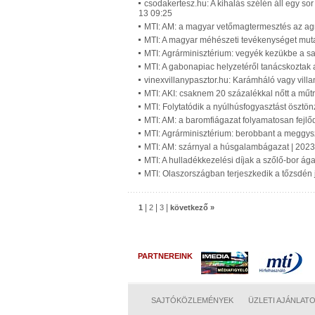
csodakertesz.hu: A kihalás szélén áll egy sor
13 09:25
MTI: AM: a magyar vetőmagtermesztés az ag
MTI: A magyar méhészeti tevékenységet muta
MTI: Agrárminisztérium: vegyék kezükbe a sa
MTI: A gabonapiac helyzetéről tanácskoztak
vinexvillanypasztor.hu: Karámháló vagy villa
MTI: AKI: csaknem 20 százalékkal nőtt a m
MTI: Folytatódik a nyúlhúsfogyasztást öszt
MTI: AM: a baromfiágazat folyamatosan fejlő
MTI: Agrárminisztérium: berobbant a meggy
MTI: AM: szárnyal a húsgalambágazat | 202
MTI: A hulladékkezelési díjak a szőlő-bor á
MTI: Olaszországban terjeszkedik a tőzsdén
|
|
|
1
2
3
következő »
PARTNEREINK
SAJTÓKÖZLEMÉNYEK
ÜZLETI AJÁNLAT