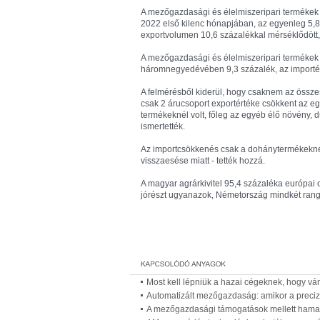
A mezőgazdasági és élelmiszeripari termékek e
2022 első kilenc hónapjában, az egyenleg 5,8
exportvolumen 10,6 százalékkal mérséklődött, 
A mezőgazdasági és élelmiszeripari termékek 
háromnegyedévében 9,3 százalék, az importérté
A felmérésből kiderül, hogy csaknem az összes
csak 2 árucsoport exportértéke csökkent az e
termékeknél volt, főleg az egyéb élő növény, 
ismertették.
Az importcsökkenés csak a dohánytermékeknél
visszaesése miatt - tették hozzá.
A magyar agrárkivitel 95,4 százaléka európai 
jórészt ugyanazok, Németország mindkét rangs
Most kell lépniük a hazai cégeknek, hogy 
Automatizált mezőgazdaság: amikor a preciz
A mezőgazdasági támogatások mellett hama