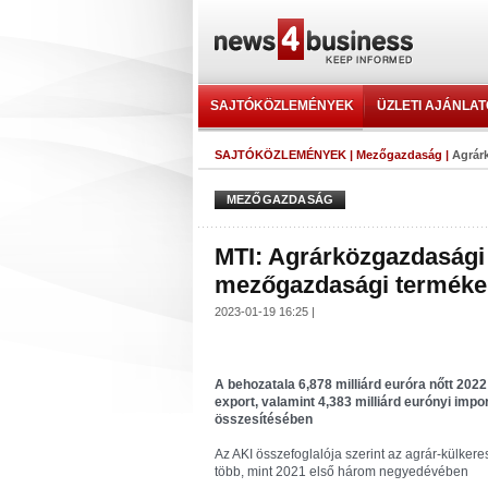
SAJTÓKÖZLEMÉNYEK
ÜZLETI AJÁNLA
SAJTÓKÖZLEMÉNYEK
|
Mezőgazdaság
|
Agrárk
MEZŐGAZDASÁG
MTI: Agrárközgazdasági I
mezőgazdasági termékek
2023-01-19 16:25 |
A behozatala 6,878 milliárd euróra nőtt 202
export, valamint 4,383 milliárd eurónyi impo
összesítésében
Az AKI összefoglalója szerint az agrár-külkere
több, mint 2021 első három negyedévében