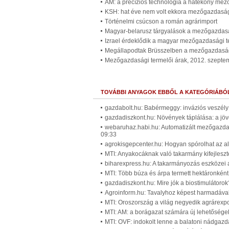
AM: a precíziós technológia a hatékony mez
KSH: hat éve nem volt ekkora mezőgazdasági
Történelmi csúcson a román agrárimport
Magyar-belarusz tárgyalások a mezőgazdasá
Izrael érdeklődik a magyar mezőgazdasági t
Megállapodtak Brüsszelben a mezőgazdaság
Mezőgazdasági termelői árak, 2012. szepte
TOVÁBBI ANYAGOK EBBŐL A KATEGÓRIÁBÓ
gazdabolt.hu: Babérmeggy: inváziós veszély 
gazdadiszkont.hu: Növények táplálása: a jöv
webaruhaz.habi.hu: Automatizált mezőgazdas
09:33
agrokisgepcenter.hu: Hogyan spórolhat az al
MTI: Anyakocáknak való takarmány kifejleszt
biharexpress.hu: A takarmányozás eszközei a
MTI: Több búza és árpa termett hektáronkén
gazdadiszkont.hu: Mire jók a biostimulátorok
Agroinform.hu: Tavalyhoz képest harmadával 
MTI: Oroszország a világ negyedik agrárexpo
MTI: AM: a borágazat számára új lehetősége
MTI: OVF: indokolt lenne a balatoni nádgazdá