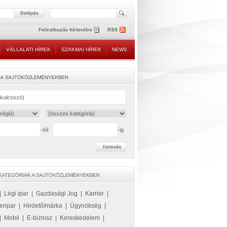
VÁLLALATI HÍREK
SZAKMAI HÍREK
NEWS
-tól
-ig
|
Légi ipar
|
Gazdasági Jog
|
Karrier
|
eripar
|
Hirdető/márka
|
Ügynökség
|
|
Mobil
|
E-biznisz
|
Kereskedelem
|