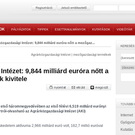
TOK
PÁLYÁZATOK
TIPPEK
ESETTANULMÁNYOK
KUTATÁSOK
VIDEÓTÁR
özgazdasági Intézet: 9,844 milliárd euróra nőtt a mezőgaz...
Agrárközgazdasági Intézet
|
mezőgazdasági termékek
ntézet: 9,844 milliárd euróra nőtt a
 kivitele
2 első háromnegyedévében az első félévi 6,519 milliárd eurónyi
rtról-olvasható az Agrárközgazdasági Intézet (AKI)
Internet
Gyógysz
skedelem aktívuma 2,966 milliárd euró volt, 162,7 millió euróval
Kutatás