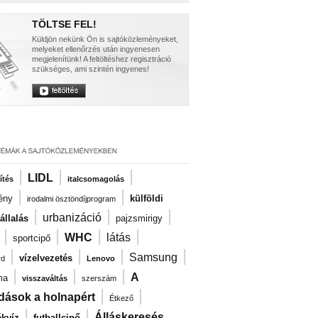
TÖLTSE FEL!
Küldjön nekünk Ön is sajtóközleményeket,
melyeket ellenőrzés után ingyenesen
megjelenítünk! A feltöltéshez regisztráció
szükséges, ami szintén ingyenes!
|
|
|
LIDL
ítés
italcsomagolás
|
|
ény
külföldi
irodalmi ösztöndíjprogram
|
|
|
urbanizáció
llalás
pajzsmirigy
|
|
|
|
WHC
látás
sportcipő
|
|
|
|
Samsung
vízelvezetés
rd
Lenovo
|
|
|
A
ma
visszaváltás
szerszám
|
|
dások a holnapért
Étkező
|
|
Álláskeresés
kvíz
futballcipő