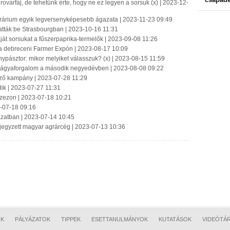
 rovarfaj, de tehetünk érte, hogy ne ez legyen a sorsuk (x) | 2023-12-
rárium egyik legversenyképesebb ágazata | 2023-11-23 09:49
tták be Strasbourgban | 2023-10-16 11:31
ját sorsukat a fűszerpaprika-termelők | 2023-09-08 11:26
 a debreceni Farmer Expón | 2023-08-17 10:09
nypásztor: mikor melyiket válasszuk? (x) | 2023-08-15 11:59
űtrágyaforgalom a második negyedévben | 2023-08-08 09:22
önző kampány | 2023-07-28 11:29
dik | 2023-07-27 11:31
szezon | 2023-07-18 10:21
3-07-18 09:16
gazatban | 2023-07-14 10:45
 jegyzett magyar agrárcég | 2023-07-13 10:36
OK
PÁLYÁZATOK
TIPPEK
ESETTANULMÁNYOK
KUTATÁSOK
VIDEÓTÁ