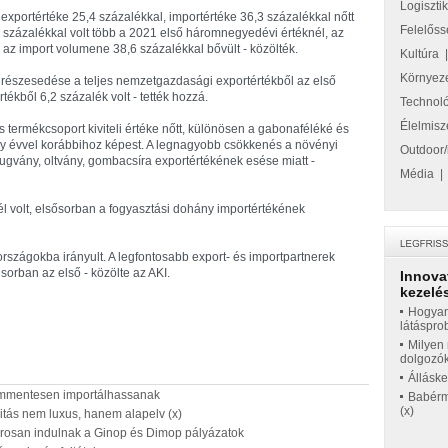
Logiszti
xportértéke 25,4 százalékkal, importértéke 36,3 százalékkal nőtt
Felelőss
 százalékkal volt több a 2021 első háromnegyedévi értéknél, az
az import volumene 38,6 százalékkal bővült - közölték.
Kultúra
Környez
részesedése a teljes nemzetgazdasági exportértékből az első
kből 6,2 százalék volt - tették hozzá.
Technol
Élelmisz
 termékcsoport kiviteli értéke nőtt, különösen a gabonaféléké és
gy évvel korábbihoz képest. A legnagyobb csökkenés a növényi
Outdoor/
dugvány, oltvány, gombacsíra exportértékének esése miatt -
Média
 volt, elsősorban a fogyasztási dohány importértékének
országokba irányult. A legfontosabb export- és importpartnerek
orban az első - közölte az AKI.
Innova
kezelés
Hogyan
látáspro
Milyen 
dolgozó
Állásk
vámmentesen importálhassanak
Babérme
(x)
itás nem luxus, hanem alapelv (x)
rosan indulnak a Ginop és Dimop pályázatok