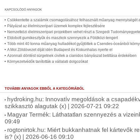
Csökkentette a szalámik csomagolásához felhasznált műanyag mennyiségét a
Pályázat az élelmiszeripari üzemek komplex fejlesztésére
Nemzetközi élelmiszeripari projektben vehet részt a Szegedi Tudományegyet
Eldobott gumikesztyűk és maszkok szennyezik a Földközi-tengert
Több mint 40 tonna műanyag hulladékot gyűjtöttek a Csendes-óceánból körn
A Mol Zöldövezet díját idén Budapest és Kiskunhalas nyerte el
Azonnali döntést sürgetnek civilek a cianidos bányászat betiltása érdekében
Környezetvédők tanították a vállalati dolgozókat
TOVÁBBI ANYAGOK EBBŐL A KATEGÓRIÁBÓL
hydroking.hu: Innovatív megoldások a csapadékv
szikkasztó alagutak (x) | 2026-07-21 09:22
Magyar Termék: Láthatatlan szennyezés a vizein
09:49
rogtonirtok.hu: Miért bukkanhatnak fel kártevők 
is? (x) | 2026-06-16 09:10