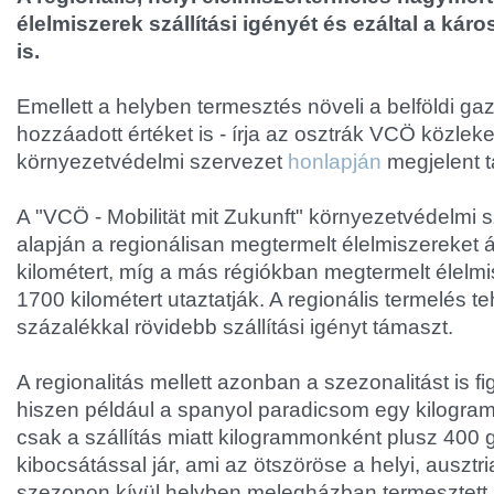
élelmiszerek szállítási igényét és ezáltal a ká
is.
Emellett a helyben termesztés növeli a belföldi gaz
hozzáadott értéket is - írja az osztrák VCÖ közlek
környezetvédelmi szervezet
honlapján
megjelent 
A "VCÖ - Mobilität mit Zukunft" környezetvédelmi 
alapján a regionálisan megtermelt élelmiszereket 
kilométert, míg a más régiókban megtermelt élelm
1700 kilométert utaztatják. A regionális termelés t
százalékkal rövidebb szállítási igényt támaszt.
A regionalitás mellett azonban a szezonalitást is f
hiszen például a spanyol paradicsom egy kilogram
csak a szállítás miatt kilogrammonként plusz 400
kibocsátással jár, ami az ötszöröse a helyi, ausztr
szezonon kívül helyben melegházban termesztett