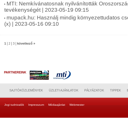
MTI: Nemkívánatosnak nyilvánították Oroszors
tevékenységét | 2023-05-19 09:15
mupack.hu: Használj mindig környezettudatos c
(x) | 2023-05-16 09:10
|
|
|
1
2
3
következő »
PARTNEREINK
SAJTÓKÖZLEMÉNYEK
ÜZLETI AJÁNLATOK
PÁLYÁZATOK
TIPPEK
Jogi tudnivalók
Impresszum
Médiaajánlat
Webmester