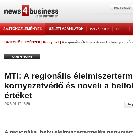
SAJTÓKÖZLEMÉNYEK
ÜZLETI AJÁNLATOK
PÁLYÁZATOK
TIPPEK
SAJTÓKÖZLEMÉNYEK
|
Környezet
|
A regionális élelmiszertermelés környezetvédő 
KÖRNYEZET
MTI: A regionális élelmiszerter
környezetvédő és növeli a belfö
értéket
2023-01-17 13:59 |
A regionális, helyi élelmiszertermelés nagymér