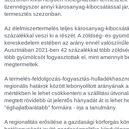
tizennégyszer annyi károsanyag-kibocsátással jár, 
termesztés szezonban.
Az élelmiszertermelés teljes károsanyag-kibocsátá
százalékkal veszi ki a részét. A zöldség- és gyüm
kereskedelem estében az arány ennél valószínűl
Ausztriában 2021-ben 42 százalékkal több zöldsé
több gyümölcsöt fogyasztottak el, mint amennyit b
megtermeltek.
A termelés-feldolgozás-fogyasztás-hulladékhaszn
regionális határok között lebonyolított arányának 
mértékben le lehet csökkenteni a szállítási útvona
megtett rövidebb út jelentős hányadát át is lehet h
"éghajlatbarátabb" formáira - írja a tanulmány.
A regionalitás erősítése a gazdasági körforgás kör