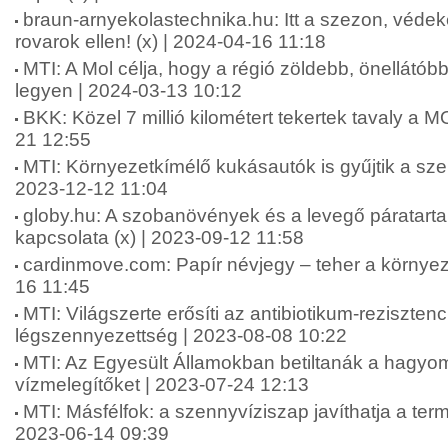
braun-arnyekolastechnika.hu: Itt a szezon, véd
rovarok ellen! (x) | 2024-04-16 11:18
MTI: A Mol célja, hogy a régió zöldebb, önellát
legyen | 2024-03-13 10:12
BKK: Közel 7 millió kilométert tekertek tavaly a 
21 12:55
MTI: Környezetkímélő kukásautók is gyűjtik a sz
2023-12-12 11:04
globy.hu: A szobanövények és a levegő páratart
kapcsolata (x) | 2023-09-12 11:58
cardinmove.com: Papír névjegy – teher a környez
16 11:45
MTI: Világszerte erősíti az antibiotikum-rezisztenc
légszennyezettség | 2023-08-08 10:22
MTI: Az Egyesült Államokban betiltanák a hagy
vízmelegítőket | 2023-07-24 12:13
MTI: Másfélfok: a szennyvíziszap javíthatja a termő
2023-06-14 09:39