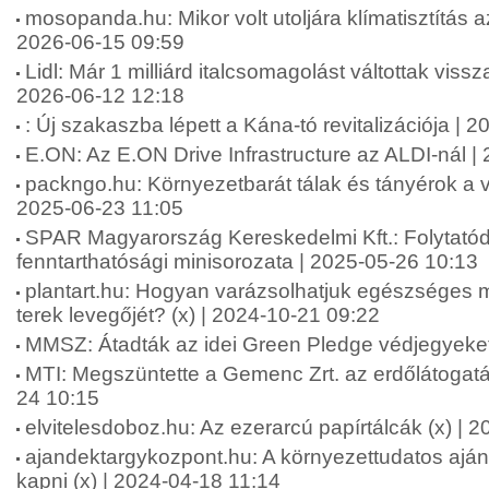
mosopanda.hu: Mikor volt utoljára klímatisztítás a
2026-06-15 09:59
Lidl: Már 1 milliárd italcsomagolást váltottak viss
2026-06-12 12:18
: Új szakaszba lépett a Kána-tó revitalizációja | 
E.ON: Az E.ON Drive Infrastructure az ALDI-nál |
packngo.hu: Környezetbarát tálak és tányérok a v
2025-06-23 11:05
SPAR Magyarország Kereskedelmi Kft.: Folytató
fenntarthatósági minisorozata | 2025-05-26 10:13
plantart.hu: Hogyan varázsolhatjuk egészséges 
terek levegőjét? (x) | 2024-10-21 09:22
MMSZ: Átadták az idei Green Pledge védjegyeket
MTI: Megszüntette a Gemenc Zrt. az erdőlátogatás
24 10:15
elvitelesdoboz.hu: Az ezerarcú papírtálcák (x) | 
ajandektargykozpont.hu: A környezettudatos ajá
kapni (x) | 2024-04-18 11:14