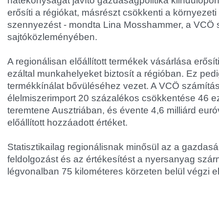
hatékonyságát javító gazdaságpolitika kiindulópon
erősíti a régiókat, másrészt csökkenti a környezet
szennyezést - mondta Lina Mosshammer, a VCÖ s
sajtóközleményében.
A regionálisan előállított termékek vásárlása erősí
ezáltal munkahelyeket biztosít a régióban. Ez pedi
termékkínálat bővüléséhez vezet. A VCÖ számítása
élelmiszerimport 20 százalékos csökkentése 46 e
teremtene Ausztriában, és évente 4,6 milliárd euró
előállított hozzáadott értéket.
Statisztikailag regionálisnak minősül az a gazdas
feldolgozást és az értékesítést a nyersanyag szár
légvonalban 75 kilométeres körzeten belül végzi el