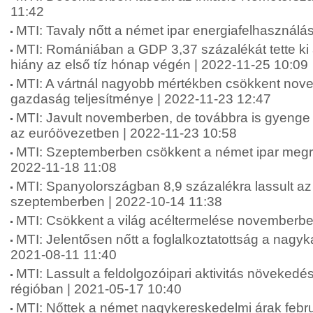
11:42
MTI: Tavaly nőtt a német ipar energiafelhasználá
MTI: Romániában a GDP 3,37 százalékát tette ki 
hiány az első tíz hónap végén | 2022-11-25 10:09
MTI: A vártnál nagyobb mértékben csökkent nov
gazdaság teljesítménye | 2022-11-23 12:47
MTI: Javult novemberben, de továbbra is gyenge 
az euróövezetben | 2022-11-23 10:58
MTI: Szeptemberben csökkent a német ipar megr
2022-11-18 11:08
MTI: Spanyolországban 8,9 százalékra lassult az 
szeptemberben | 2022-10-14 11:38
MTI: Csökkent a világ acéltermelése novemberbe
MTI: Jelentősen nőtt a foglalkoztatottság a nagyka
2021-08-11 11:40
MTI: Lassult a feldolgozóipari aktivitás növekedé
régióban | 2021-05-17 10:40
MTI: Nőttek a német nagykereskedelmi árak febr