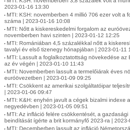
MTI: KSH: novemberben 3,8 százalék volt a munka
2023-01-16 13:30
MTI: KSH: novemberben 4 millió 706 ezer volt a fo
száma | 2023-01-16 10:08
MTI: Nőtt a kiskereskedelmi forgalom az euróöv
novemberben havi szinten | 2023-01-12 12:25
MTI: Romániában 4,5 százalékkal nőtt a kiskeres
tavalyi év első tizenegy hónapjában | 2023-01-11 
MTI: Lassult a foglalkoztatottság növekedése az
az év végén | 2023-01-10 11:43
MTI: Novemberben lassult a termelőiárak éves 
euróövezetben | 2023-01-09 09:25
MTI: Csökkent az amerikai szolgáltatóipar telje
| 2023-01-06 09:47
MTI: K&H: enyhén javult a cégek bizalmi indexe a
negyedévben | 2023-01-05 09:51
MTI: Az infláció felére csökkentését, a gazdaság
beindítását ígérte a brit kormányfő 2023-ra | 2023
MTI: Decemberben lassult az infláció Németorsz