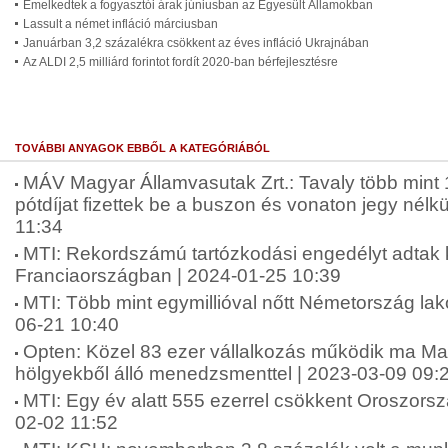
Emelkedtek a fogyasztói árak júniusban az Egyesült Államokban
Lassult a német infláció márciusban
Januárban 3,2 százalékra csökkent az éves infláció Ukrajnában
Az ALDI 2,5 milliárd forintot fordít 2020-ban bérfejlesztésre
TOVÁBBI ANYAGOK EBBŐL A KATEGÓRIÁBÓL
MÁV Magyar Államvasutak Zrt.: Tavaly több mint 14
pótdíjat fizettek be a buszon és vonaton jegy nélk
11:34
MTI: Rekordszámú tartózkodási engedélyt adtak k
Franciaországban | 2024-01-25 10:39
MTI: Több mint egymillióval nőtt Németország lak
06-21 10:40
Opten: Közel 83 ezer vállalkozás működik ma Ma
hölgyekből álló menedzsmenttel | 2023-03-09 09:
MTI: Egy év alatt 555 ezerrel csökkent Oroszors
02-02 11:52