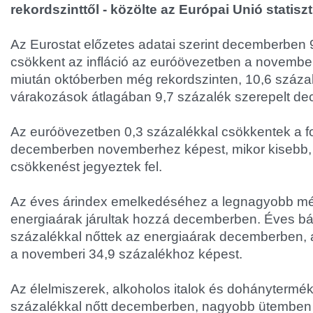
rekordszinttől - közölte az Európai Unió statiszt
Az Eurostat előzetes adatai szerint decemberben 
csökkent az infláció az euróövezetben a november
miután októberben még rekordszinten, 10,6 százal
várakozások átlagában 9,7 százalék szerepelt de
Az euróövezetben 0,3 százalékkal csökkentek a f
decemberben novemberhez képest, mikor kisebb,
csökkenést jegyeztek fel.
Az éves árindex emelkedéséhez a legnagyobb mé
energiaárak járultak hozzá decemberben. Éves bá
százalékkal nőttek az energiaárak decemberben, 
a novemberi 34,9 százalékhoz képest.
Az élelmiszerek, alkoholos italok és dohánytermé
százalékkal nőtt decemberben, nagyobb ütemben