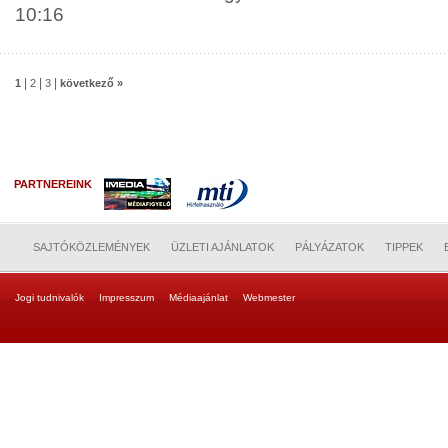
10:16
|
|
|
1
2
3
következő »
PARTNEREINK
SAJTÓKÖZLEMÉNYEK
ÜZLETI AJÁNLATOK
PÁLYÁZATOK
TIPPEK
Jogi tudnivalók
Impresszum
Médiaajánlat
Webmester