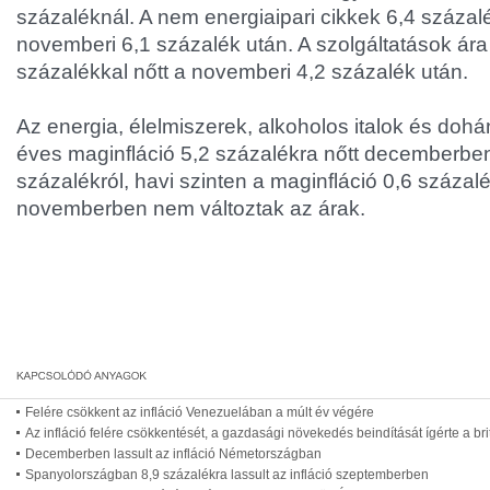
százaléknál. A nem energiaipari cikkek 6,4 százal
novemberi 6,1 százalék után. A szolgáltatások á
százalékkal nőtt a novemberi 4,2 százalék után.
Az energia, élelmiszerek, alkoholos italok és doh
éves maginfláció 5,2 százalékra nőtt decemberbe
százalékról, havi szinten a maginfláció 0,6 százalé
novemberben nem változtak az árak.
Felére csökkent az infláció Venezuelában a múlt év végére
Az infláció felére csökkentését, a gazdasági növekedés beindítását ígérte a br
Decemberben lassult az infláció Németországban
Spanyolországban 8,9 százalékra lassult az infláció szeptemberben