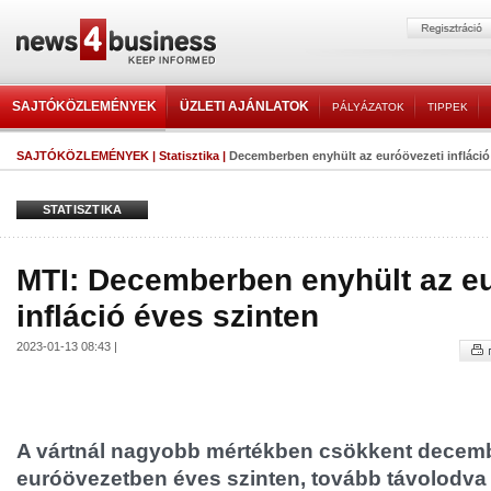
SAJTÓKÖZLEMÉNYEK
ÜZLETI AJÁNLATOK
PÁLYÁZATOK
TIPPEK
SAJTÓKÖZLEMÉNYEK
|
Statisztika
|
Decemberben enyhült az euróövezeti infláció
STATISZTIKA
MTI: Decemberben enyhült az e
infláció éves szinten
2023-01-13 08:43 |
A vártnál nagyobb mértékben csökkent decembe
euróövezetben éves szinten, tovább távolodva 