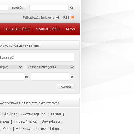
VÁLLALATI HÍREK
SZAKMAI HÍREK
NEWS
-tól
-ig
|
Légi ipar
|
Gazdasági Jog
|
Karrier
|
eripar
|
Hirdető/márka
|
Ügynökség
|
|
Mobil
|
E-biznisz
|
Kereskedelem
|