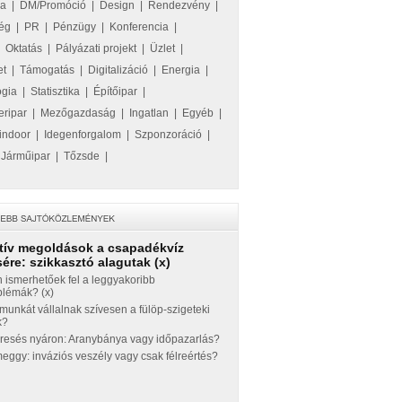
ka
|
DM/Promóció
|
Design
|
Rendezvény
|
ég
|
PR
|
Pénzügy
|
Konferencia
|
|
Oktatás
|
Pályázati projekt
|
Üzlet
|
et
|
Támogatás
|
Digitalizáció
|
Energia
|
ógia
|
Statisztika
|
Építőipar
|
eripar
|
Mezőgazdaság
|
Ingatlan
|
Egyéb
|
indoor
|
Idegenforgalom
|
Szponzoráció
|
|
Járműipar
|
Tőzsde
|
tív megoldások a csapadékvíz
ére: szikkasztó alagutak (x)
 ismerhetőek fel a leggyakoribb
blémák? (x)
munkát vállalnak szívesen a fülöp-szigeteki
k?
eresés nyáron: Aranybánya vagy időpazarlás?
ggy: inváziós veszély vagy csak félreértés?