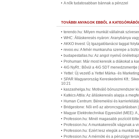
A nők tudatosabban bánnak a pénzzel
TOVÁBBI ANYAGOK EBBŐL A KATEGÓRIÁBÓ
terendo.hu: Milyen munkát vállalnak szívese
WHC: Álláskeresés nyáron: Aranybánya vagy
AKKO Invest: Új Igazgatótanácsi taggal foly
revoo.eu: A fehér munkaruha szerepe a bizt
budapestallas.hu: Az angol nyelvű önéletra
Prohuman: Már most keresik a diákokat a ka
4iG NyRt.: Bővül a 4iG SDT menedzsmentje 
Yettel: Új vezető a Yettel Márka- és Market
SPAR Magyarország Kereskedelmi Kft.: Sikerr
10:21
kaszashelga.hu: Motiváló bónuszrendszer ki
Katkics Attila: Az álláskeresés alapja a megf
Human Centrum: Béremelési és karrierkilátá
Bridgestone: Női erő az abroncsgyártásban 
Magyar Elektrotechnikai Egyesület (MEE): A 
Profession.hu: Minél magasabb pozíciót töl
Profession.hu: A munkakeresők vágynak a vis
Profession.hu: Ezért lesz elegük a munkát ke
Profession.hu: A mérnöki és a pénzügyi terül