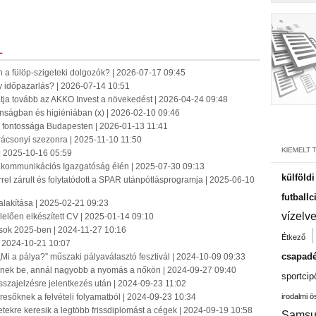
L
n a fülöp-szigeteki dolgozók? | 2026-07-17 09:45
 időpazarlás? | 2026-07-14 10:51
tatja tovább az AKKO Invest a növekedést | 2026-04-24 09:48
onságban és higiéniában (x) | 2026-02-10 09:46
jz fontossága Budapesten | 2026-01-13 11:41
rácsonyi szezonra | 2025-11-10 11:50
| 2025-10-16 05:59
ingkommunikációs Igazgatóság élén | 2025-07-30 09:13
külföld
el zárult és folytatódott a SPAR utánpótlásprogramja | 2025-06-10
futballc
alakítása | 2025-02-21 09:23
vízelv
elelően elkészített CV | 2025-01-14 09:10
sok 2025-ben | 2024-11-27 10:16
Étkező
| 2024-10-21 10:07
csapadé
„Mi a pálya?” műszaki pályaválasztó fesztivál | 2024-10-09 09:33
tenek be, annál nagyobb a nyomás a nőkön | 2024-09-27 09:40
sportcip
szajelzésre jelentkezés után | 2024-09-23 11:02
resőknek a felvételi folyamatból | 2024-09-23 10:34
irodalmi 
etekre keresik a legtöbb frissdiplomást a cégek | 2024-09-19 10:58
Samsu