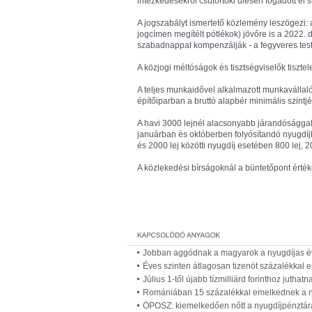
intézkedésekről csütörtöki ülésén fogadott el 
A jogszabályt ismertető közlemény leszögezi: a
jogcímen megítélt pótlékok) jövőre is a 2022. 
szabadnappal kompenzálják - a fegyveres test
A közjogi méltóságok és tisztségviselők tisztel
A teljes munkaidővel alkalmazott munkavállalók
építőiparban a bruttó alapbér minimális szintjé
A havi 3000 lejnél alacsonyabb járandósággal
januárban és októberben folyósítandó nyugdíjk
és 2000 lej közötti nyugdíj esetében 800 lej, 
A közlekedési bírságoknál a büntetőpont érté
Jobban aggódnak a magyarok a nyugdíjas év
Éves szinten átlagosan tizenöt százalékkal e
Július 1-től újabb tízmilliárd forinthoz jutha
Romániában 15 százalékkal emelkednek a ny
ÖPOSZ: kiemelkedően nőtt a nyugdíjpénztá