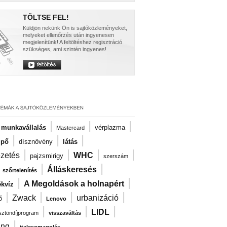
TÖLTSE FEL!
Küldjön nekünk Ön is sajtóközleményeket,
melyeket ellenőrzés után ingyenesen
megjelenítünk! A feltöltéshez regisztráció
szükséges, ami szintén ingyenes!
|
|
|
i munkavállalás
vérplazma
Mastercard
|
|
|
ipő
dísznövény
látás
|
|
|
|
ezetés
WHC
pajzsmirigy
szerszám
|
|
|
Álláskeresés
szőrtelenítés
|
|
A Megoldások a holnapért
kvíz
|
|
|
|
Zwack
urbanizáció
ő
Lenovo
|
|
|
LIDL
ösztöndíjprogram
visszaváltás
|
ng