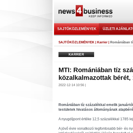
SAJTÓKÖZLEMÉNYEK
ÜZLETI AJÁNLA
SAJTÓKÖZLEMÉNYEK
|
Karrier
|
Romániában tíz
KARRIER
MTI: Romániában tíz szá
közalkalmazottak bérét,
2022-12-14 10:56 |
Romániában tíz százalékkal emelik januártól 
testületek hivatásos állományának alapbéré
A nyugdíjpont értéke 12,5 százalékkal 1785 lej
A jövő évre vonatkozó legfontosabb bér- és ny