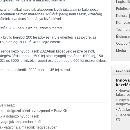
sürgősségi rendeletet a bukaresti kormány.
Logiszti
Felelőss
z állami alkalmazottak alapbéren kívüli juttatásai (a különböző
decemberi szinten maradnak. A túlórát pedig nem fizetik, kizárólag
Kultúra
ületek hivatásos állománya kivételével.
Környez
etdíja 2023-ban is az idei szinten marad.
Technol
Élelmisz
 bruttó béréből 200 lej adó- és járulékmentes lesz jövőre, az
t a jelenlegi 3000-ről 4000 lejre emelik.
Outdoor/
Média
 rendelkező nyugdíjasok 2023-ban két egyelő részre osztott,
iegészítést kapnak, 1500 lej alatti nyugdíj esetében 1000 lej, 1501
2001 és 3000 lej közötti nyugdíj esetében pedig 600 lej összértékben.
ke nem emelkedik, 2023-ban is 145 lej marad.
Innova
kezelés
Hogyan
látáspro
Milyen 
dolgozó
eik miatt
Állásk
meli dolgozói bérét a veszprémi V-Busz Kft.
Babérme
tnak a dolgozó nyugdíjasok
(x)
ugdíjak szeptember 1-től
rak vagyona a második negyedévben