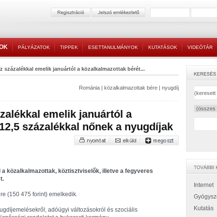
TOK
PÁLYÁZATOK
TIPPEK
ESETTANULMÁNYOK
KUTATÁSOK
VIDEÓTÁR
 százalékkal emelik januártól a közalkalmazottak bérét...
Románia
|
közalkalmazottak bére
|
nyugdíj
zalékkal emelik januártól a
 12,5 százalékkal nőnek a nyugdíjak
a közalkalmazottak, köztisztviselők, illetve a fegyveres
t.
Internet
re (150 475 forint) emelkedik.
Gyógysz
Kutatás
ugdíjemelésekről, adóügyi változásokról és szociális