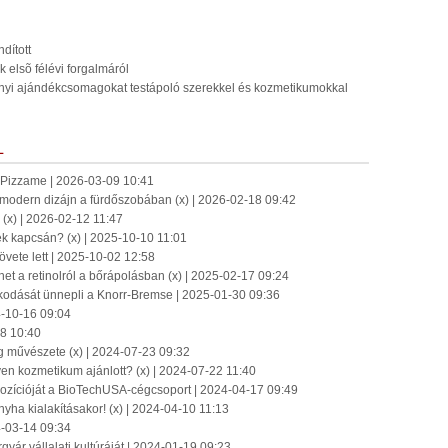
dított
 elsõ félévi forgalmáról
onyi ajándékcsomagokat testápoló szerekkel és kozmetikumokkal
L
a Pizzame | 2026-03-09 10:41
modern dizájn a fürdőszobában (x) | 2026-02-18 09:42
 (x) | 2026-02-12 11:47
ek kapcsán? (x) | 2025-10-10 11:01
vete lett | 2025-10-02 12:58
het a retinolról a bőrápolásban (x) | 2025-02-17 09:24
kodását ünnepli a Knorr-Bremse | 2025-01-30 09:36
24-10-16 09:04
28 10:40
ág művészete (x) | 2024-07-23 09:32
yen kozmetikum ajánlott? (x) | 2024-07-22 11:40
ozícióját a BioTechUSA-cégcsoport | 2024-04-17 09:49
yha kialakításakor! (x) | 2024-04-10 11:13
4-03-14 09:34
gyár vállalati kultúráját | 2024-01-19 09:23