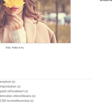
Kép: helia-d.hu
rejével (x)
bőrápolásban (x)
gebb időszakban! (x)
toválás eltávolítására (x)
a CBD kozmetikumokat (x)