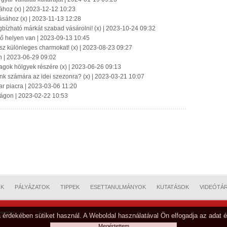
ához (x) | 2023-12-12 10:23
ásához (x) | 2023-11-13 12:28
gbízható márkát szabad vásárolni! (x) | 2023-10-24 09:32
ő helyen van | 2023-09-13 10:45
ssz különleges charmokat! (x) | 2023-08-23 09:27
n | 2023-06-29 09:02
ok hölgyek részére (x) | 2023-06-26 09:13
nk számára az idei szezonra? (x) | 2023-03-21 10:07
ar piacra | 2023-03-06 11:20
lágon | 2023-02-22 10:53
OK
PÁLYÁZATOK
TIPPEK
ESETTANULMÁNYOK
KUTATÁSOK
VIDEÓTÁ
mester
 érdekében sütiket használ. A Weboldal használatával Ön elfogadja az adat é