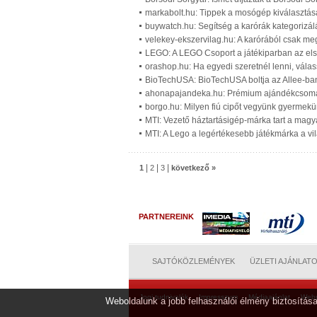
markabolt.hu: Tippek a mosógép kiválasztás
buywatch.hu: Segítség a karórák kategorizál
velekey-ekszervilag.hu: A karórából csak me
LEGO: A LEGO Csoport a játékiparban az els
orashop.hu: Ha egyedi szeretnél lenni, vála
BioTechUSA: BioTechUSA boltja az Allee-ba
ahonapajandeka.hu: Prémium ajándékcsomag
borgo.hu: Milyen fiú cipőt vegyünk gyermekü
MTI: Vezető háztartásigép-márka tart a magy
MTI: A Lego a legértékesebb játékmárka a vi
|
|
|
1
2
3
következő »
PARTNEREINK
SAJTÓKÖZLEMÉNYEK
ÜZLETI AJÁNLAT
Jogi tudnivalók
Impresszum
Médiaajánlat
Web
Weboldalunk a jobb felhasználói élmény biztosítása