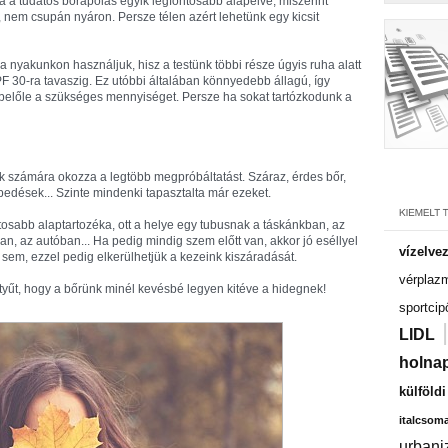
 a tudatos bőrápolás egyik legfontosabb alapelve, miszerint
nem csupán nyáron. Persze télen azért lehetünk egy kicsit
a nyakunkon használjuk, hisz a testünk többi része úgyis ruha alatt
SPF 30-ra tavaszig. Ez utóbbi általában könnyedebb állagú, így
 belőle a szükséges mennyiséget. Persze ha sokat tartózkodunk a
ek számára okozza a legtöbb megpróbáltatást. Száraz, érdes bőr,
pedések... Szinte mindenki tapasztalta már ezeket.
ntosabb alaptartozéka, ott a helye egy tubusnak a táskánkban, az
n, az autóban... Ha pedig mindig szem előtt van, akkor jó eséllyel
vízelve
sem, ezzel pedig elkerülhetjük a kezeink kiszáradását.
vérplaz
tyűt, hogy a bőrünk minél kevésbé legyen kitéve a hidegnek!
sportcip
LIDL
holnap
külföld
italcsom
urbani