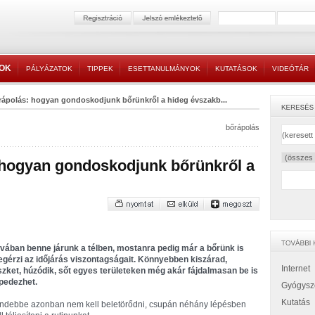
TOK
PÁLYÁZATOK
TIPPEK
ESETTANULMÁNYOK
KUTATÁSOK
VIDEÓTÁR
őrápolás: hogyan gondoskodjunk bőrünkről a hideg évszakb...
bőrápolás
: hogyan gondoskodjunk bőrünkről a
vában benne járunk a télben, mostanra pedig már a bőrünk is
gérzi az időjárás viszontagságait. Könnyebben kiszárad,
Internet
szket, húzódik, sőt egyes területeken még akár fájdalmasan be is
pedezhet.
Gyógysz
Kutatás
ndebbe azonban nem kell beletörődni, csupán néhány lépésben