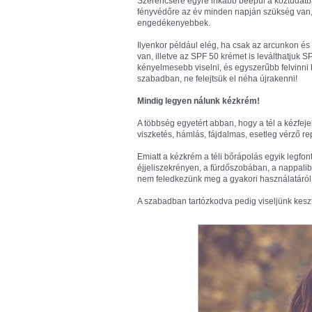
Szerencsére egyre inkább beépül a köztudatba
fényvédőre az év minden napján szükség van, 
engedékenyebbek.
Ilyenkor például elég, ha csak az arcunkon és 
van, illetve az SPF 50 krémet is leválthatjuk 
kényelmesebb viselni, és egyszerűbb felvinni
szabadban, ne felejtsük el néha újrakenni!
Mindig legyen nálunk kézkrém!
A többség egyetért abban, hogy a tél a kézfej
viszketés, hámlás, fájdalmas, esetleg vérző re
Emiatt a kézkrém a téli bőrápolás egyik legfo
éjjeliszekrényen, a fürdőszobában, a nappaliba
nem feledkezünk meg a gyakori használatáról 
A szabadban tartózkodva pedig viseljünk kesz