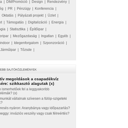
ka
|
DM/Promóció
|
Design
|
Rendezvény
|
ég
|
PR
|
Pénzügy
|
Konferencia
|
|
Oktatás
|
Pályázati projekt
|
Üzlet
|
et
|
Támogatás
|
Digitalizáció
|
Energia
|
ógia
|
Statisztika
|
Építőipar
|
eripar
|
Mezőgazdaság
|
Ingatlan
|
Egyéb
|
indoor
|
Idegenforgalom
|
Szponzoráció
|
|
Járműipar
|
Tőzsde
|
tív megoldások a csapadékvíz
ére: szikkasztó alagutak (x)
 ismerhetőek fel a leggyakoribb
blémák? (x)
munkát vállalnak szívesen a fülöp-szigeteki
k?
eresés nyáron: Aranybánya vagy időpazarlás?
ggy: inváziós veszély vagy csak félreértés?