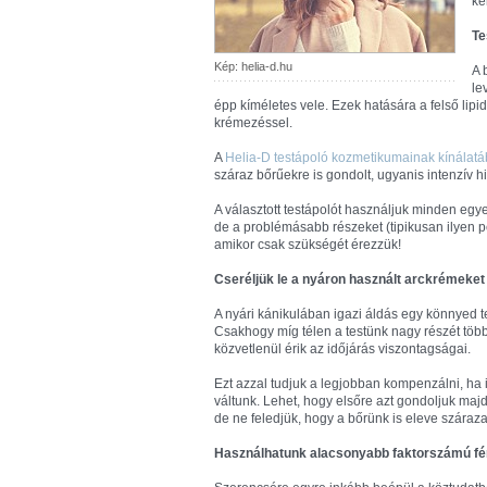
ke
Te
Kép: helia-d.hu
A 
le
épp kíméletes vele. Ezek hatására a felső lipi
krémezéssel.
A
Helia-D testápoló kozmetikumainak kínálat
száraz bőrűekre is gondolt, ugyanis intenzív 
A választott testápolót használjuk minden egy
de a problémásabb részeket (tipikusan ilyen 
amikor csak szükségét érezzük!
Cseréljük le a nyáron használt arckrémeket
A nyári kánikulában igazi áldás egy könnyed t
Csakhogy míg télen a testünk nagy részét több 
közvetlenül érik az időjárás viszontagságai.
Ezt azzal tudjuk a legjobban kompenzálni, ha 
váltunk. Lehet, hogy elsőre azt gondoljuk maj
de ne feledjük, hogy a bőrünk is eleve száraz
Használhatunk alacsonyabb faktorszámú f