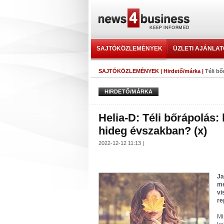
SAJTÓKÖZLEMÉNYEK
ÜZLETI AJÁNLA
SAJTÓKÖZLEMÉNYEK
|
Hirdető/márka
|
Téli b
HIRDETŐ/MÁRKA
Helia-D: Téli bőrápolás
hideg évszakban? (x)
2022-12-12 11:13 |
Ja
me
vi
re
Mi