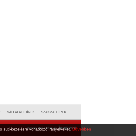
R
VÁLLALATI HÍREK
SZAKMAI HÍREK
s süti-kezelésre vonatkozó irányelveket.
Bővebben