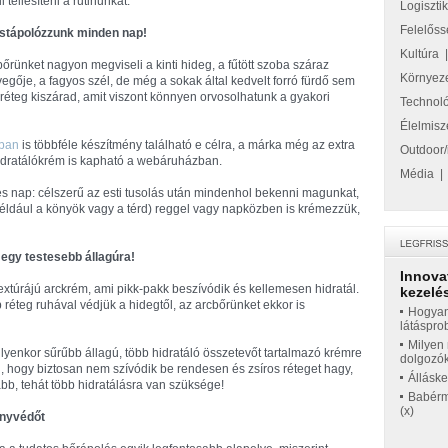
ll téliesíteni a rutinunkat.
Logiszti
Felelőss
stápolózzunk minden nap!
Kultúra
bőrünket nagyon megviseli a kinti hideg, a fűtött szoba száraz
Környez
vegője, a fagyos szél, de még a sokak által kedvelt forró fürdő sem
dréteg kiszárad, amit viszont könnyen orvosolhatunk a gyakori
Technol
Élelmisz
ában
is többféle készítmény található e célra, a márka még az extra
Outdoor/
hidratálókrém is kapható a webáruházban.
Média
es nap: célszerű az esti tusolás után mindenhol bekenni magunkat,
például a könyök vagy a térd) reggel vagy napközben is krémezzük,
 egy testesebb állagúra!
Innova
extúrájú arckrém, ami pikk-pakk beszívódik és kellemesen hidratál.
kezelés
réteg ruhával védjük a hidegtől, az arcbőrünket ekkor is
Hogyan
látáspro
Milyen 
ilyenkor sűrűbb állagú, több hidratáló összetevőt tartalmazó krémre
dolgozó
d, hogy biztosan nem szívódik be rendesen és zsíros réteget hagy,
Állásk
abb, tehát több hidratálásra van szüksége!
Babérme
(x)
ényvédőt