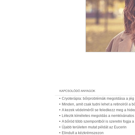
Cryoterápia: bőrproblémák megoldása a jég e
Minden, amit csak tudni lehet a retinolról a 
A kezek védelméről se feledkezz meg a hide
Létezik kíméletes megoldás a nemkívánatos te
A bőröd több szempontból is szeretni fogja 
Újabb területen mutat példát az Eucerin
Elindult a kézkrémszezon