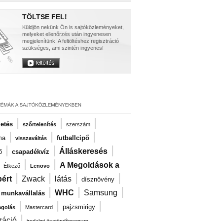
TÖLTSE FEL!
Küldjön nekünk Ön is sajtóközleményeket,
melyeket ellenőrzés után ingyenesen
megjelenítünk! A feltöltéshez regisztráció
szükséges, ami szintén ingyenes!
|
|
|
zetés
szőrtelenítés
szerszám
|
|
|
ma
futballcipő
visszaváltás
|
|
|
Álláskeresés
ő
csapadékvíz
|
|
|
A Megoldások a
Étkező
Lenovo
|
|
|
|
ért
Zwack
látás
dísznövény
|
|
|
WHC
Samsung
i munkavállalás
|
|
|
pajzsmirigy
agolás
Mastercard
|
záció