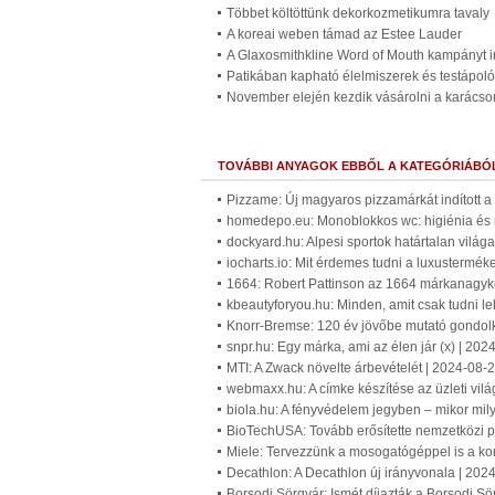
Többet költöttünk dekorkozmetikumra tavaly
A koreai weben támad az Estee Lauder
A Glaxosmithkline Word of Mouth kampányt in
Patikában kapható élelmiszerek és testápolók
November elején kezdik vásárolni a karács
TOVÁBBI ANYAGOK EBBŐL A KATEGÓRIÁBÓ
Pizzame: Új magyaros pizzamárkát indított 
homedepo.eu: Monoblokkos wc: higiénia és 
dockyard.hu: Alpesi sportok határtalan világa
iocharts.io: Mit érdemes tudni a luxustermék
1664: Robert Pattinson az 1664 márkanagykö
kbeautyforyou.hu: Minden, amit csak tudni le
Knorr-Bremse: 120 év jövőbe mutató gondol
snpr.hu: Egy márka, ami az élen jár (x) | 20
MTI: A Zwack növelte árbevételét | 2024-08-
webmaxx.hu: A címke készítése az üzleti vil
biola.hu: A fényvédelem jegyben – mikor mil
BioTechUSA: Tovább erősítette nemzetközi p
Miele: Tervezzünk a mosogatógéppel is a kon
Decathlon: A Decathlon új irányvonala | 202
Borsodi Sörgyár: Ismét díjazták a Borsodi Sör