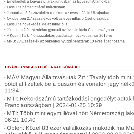
Emelkedtek a fogyasztói árak júniusban az Egyesült Államokban
Lassult a német infláció márciusban
Januárban 3,2 százalékra csökkent az éves infláció Ukrajnában
Októberben 2,7 százalékos volt az éves infláció Csehországban
Lassult a növekedés, de az infláció is
Júliusban 2,9 százalékra gyorsult az éves infláció Csehországban
A Kopint-Tárki 4,0 százalékos gazdasági növekedést vár 2019-re
MNB: 7,41 százalék az önkéntes nyugdíjpénztárak 10 éves átlaghozama
TOVÁBBI ANYAGOK EBBŐL A KATEGÓRIÁBÓL
MÁV Magyar Államvasutak Zrt.: Tavaly több mint 14
pótdíjat fizettek be a buszon és vonaton jegy nélk
11:34
MTI: Rekordszámú tartózkodási engedélyt adtak k
Franciaországban | 2024-01-25 10:39
MTI: Több mint egymillióval nőtt Németország lak
06-21 10:40
Opten: Közel 83 ezer vállalkozás működik ma Ma