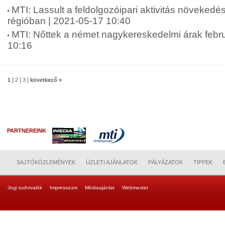
MTI: Lassult a feldolgozóipari aktivitás növekedé
régióban | 2021-05-17 10:40
MTI: Nőttek a német nagykereskedelmi árak febr
10:16
|
|
|
1
2
3
következő »
PARTNEREINK
SAJTÓKÖZLEMÉNYEK
ÜZLETI AJÁNLATOK
PÁLYÁZATOK
TIPPEK
Jogi tudnivalók
Impresszum
Médiaajánlat
Webmester