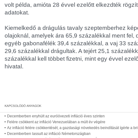
volt példa, amióta 28 évvel ezelőtt elkezdték rögzí
adatokat.
Kiemelkedő a drágulás tavaly szeptemberhez képe
olajoknál, amelyek ára 65,9 százalékkal ment fel, d
egyéb gabonafélék 39,4 százalékkal, a vaj 33 száz
29,6 százalékkal drágultak. A tejért 25,1 százalékk
százalékkal kell többet fizetni, mint egy évvel ezelőtt
hivatal.
Decemberben enyhült az euróövezeti infláció éves szinten
Felére csökkent az infláció Venezuelában a múlt év végére
Az infláció felére csökkentését, a gazdasági növekedés beindítását ígérte a br
Decemberben lassult az infláció Németországban