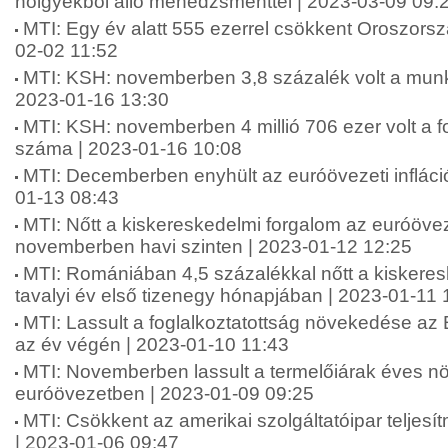
hölgyekből álló menedzsmenttel | 2023-03-09 09:
MTI: Egy év alatt 555 ezerrel csökkent Oroszors
02-02 11:52
MTI: KSH: novemberben 3,8 százalék volt a munka
2023-01-16 13:30
MTI: KSH: novemberben 4 millió 706 ezer volt a fo
száma | 2023-01-16 10:08
MTI: Decemberben enyhült az euróövezeti infláció
01-13 08:43
MTI: Nőtt a kiskereskedelmi forgalom az euróöv
novemberben havi szinten | 2023-01-12 12:25
MTI: Romániában 4,5 százalékkal nőtt a kiskeres
tavalyi év első tizenegy hónapjában | 2023-01-11 
MTI: Lassult a foglalkoztatottság növekedése az
az év végén | 2023-01-10 11:43
MTI: Novemberben lassult a termelőiárak éves 
euróövezetben | 2023-01-09 09:25
MTI: Csökkent az amerikai szolgáltatóipar telje
| 2023-01-06 09:47