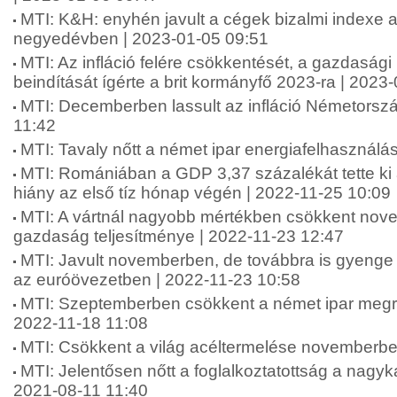
MTI: K&H: enyhén javult a cégek bizalmi indexe a
negyedévben | 2023-01-05 09:51
MTI: Az infláció felére csökkentését, a gazdaság
beindítását ígérte a brit kormányfő 2023-ra | 2023
MTI: Decemberben lassult az infláció Németorsz
11:42
MTI: Tavaly nőtt a német ipar energiafelhasználá
MTI: Romániában a GDP 3,37 százalékát tette ki 
hiány az első tíz hónap végén | 2022-11-25 10:09
MTI: A vártnál nagyobb mértékben csökkent nov
gazdaság teljesítménye | 2022-11-23 12:47
MTI: Javult novemberben, de továbbra is gyenge 
az euróövezetben | 2022-11-23 10:58
MTI: Szeptemberben csökkent a német ipar megr
2022-11-18 11:08
MTI: Csökkent a világ acéltermelése novemberbe
MTI: Jelentősen nőtt a foglalkoztatottság a nagyka
2021-08-11 11:40