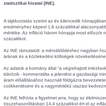
statisztikai hivatal (INE).
A tájékoztatás szerint az év kilencedik hónapjába
eredményhez képest 1,6 százalékkal alacsonyabb
mértéke. Az infláció három hónapja most először
százalékot.
Az INE rámutatott: a mérséklődéshez nagyban hoz
árának és a közlekedési költségek növekedéséne
Az adatok a kormány által "a végrehajtott intézked
tükrözik - kommentálta a jelentést a gazdasági min
áram előállításához használt földgázra bevezetetet
csökkentésére és a nagymértékű utazási kedvez
Az INE felhívta a figyelmet arra, hogy az élelmis
összehasonlításban 14,4 százalékot ért el az infl