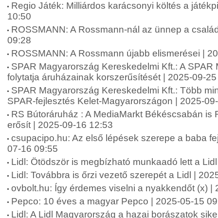
Regio Játék: Milliárdos karácsonyi költés a játék
10:50
ROSSMANN: A Rossmann-nál az ünnep a családró
09:28
ROSSMANN: A Rossmann újabb elismerései | 20
SPAR Magyarország Kereskedelmi Kft.: A SPAR
folytatja áruházainak korszerűsítését | 2025-09-25
SPAR Magyarország Kereskedelmi Kft.: Több mint 2
SPAR-fejlesztés Kelet-Magyarországon | 2025-09
RS Bútoráruház : A MediaMarkt Békéscsabán is 
erősít | 2025-09-16 12:53
csupacipo.hu: Az első lépések szerepe a baba fej
07-16 09:55
Lidl: Ötödször is megbízható munkaadó lett a Lid
Lidl: Továbbra is őrzi vezető szerepét a Lidl | 20
ovbolt.hu: Így érdemes viselni a nyakkendőt (x) 
Pepco: 10 éves a magyar Pepco | 2025-05-15 09
Lidl: A Lidl Magyarország a hazai borászatok siker