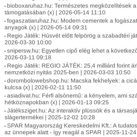
bioboxaruhaz.hu: Természetes megközelítések a f
támogatásában (x) | 2026-05-14 11:10
fogaszatiaruhaz.hu: Modern cementek a fogásza
anyagok (x) | 2026-05-14 09:31
Regio Játék: Húsvét előtt felpörög a szabadtéri ját
2026-03-30 10:00
snipersw.hu: Egyetlen cipő elég lehet a következő
2026-03-11 09:18
Regio Játék: REGIO JÁTÉK: 25,4 milliárd forint á
nemzetközi nyitás 2025-ben | 2026-03-03 10:50
dorombolowebshop.hu: Macska fekhelyek: a cic
kulcsa (x) | 2026-02-11 11:50
asiadivat.hu: Férfi alsónemű: a kényelem, ami sz
hétköznapokban (x) | 2026-01-13 09:25
Játéksziget.hu: Az interaktív plüssök és a társas
slágertermékei | 2025-12-02 10:28
SPAR Magyarország Kereskedelmi Kft.: A tudatos
az ünnepek alatt - így reagál a SPAR | 2025-11-24