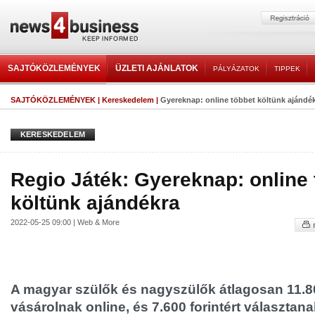
SAJTÓKÖZLEMÉNYEK
ÜZLETI AJÁNLATOK
PÁLYÁZATOK
TIPPEK
SAJTÓKÖZLEMÉNYEK
|
Kereskedelem
|
Gyereknap: online többet költünk ajándé
KERESKEDELEM
Regio Játék: Gyereknap: online 
költünk ajándékra
2022-05-25 09:00 | Web & More
A magyar szülők és nagyszülők átlagosan 11.80
vásárolnak online, és 7.600 forintért választan