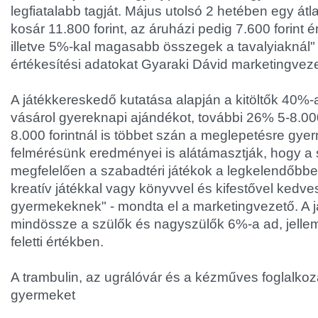
legfiatalabb tagját. Május utolsó 2 hetében egy átl
kosár 11.800 forint, az áruházi pedig 7.600 forint 
illetve 5%-kal magasabb összegek a tavalyiaknál" 
értékesítési adatokat Gyaraki Dávid marketingveze
A játékkereskedő kutatása alapján a kitöltők 40%-a
vásárol gyereknapi ajándékot, további 26% 5-8.000
8.000 forintnál is többet szán a meglepetésre gye
felmérésünk eredményei is alátámasztják, hogy a
megfelelően a szabadtéri játékok a legkelendőbbe
kreatív játékkal vagy könyvvel és kifestővel kedv
gyermekeknek" - mondta el a marketingvezető. A j
mindössze a szülők és nagyszülők 6%-a ad, jellem
feletti értékben.
A trambulin, az ugrálóvár és a kézműves foglalko
gyermeket