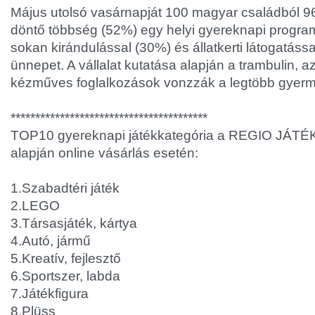
Május utolsó vasárnapját 100 magyar családból 96 
döntő többség (52%) egy helyi gyereknapi progra
sokan kirándulással (30%) és állatkerti látogatássa
ünnepet. A vállalat kutatása alapján a trambulin, a
kézműves foglalkozások vonzzák a legtöbb gyerm
****************************************
TOP10 gyereknapi játékkategória a REGIO JÁTÉK 
alapján online vásárlás esetén:
1.Szabadtéri játék
2.LEGO
3.Társasjáték, kártya
4.Autó, jármű
5.Kreatív, fejlesztő
6.Sportszer, labda
7.Játékfigura
8.Plüss