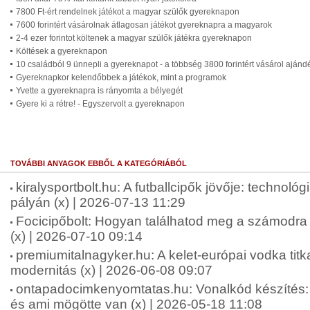
7800 Ft-ért rendelnek játékot a magyar szülők gyereknapon
7600 forintért vásárolnak átlagosan játékot gyereknapra a magyarok
2-4 ezer forintot költenek a magyar szülők játékra gyereknapon
Költések a gyereknapon
10 családból 9 ünnepli a gyereknapot - a többség 3800 forintért vásárol ajánd
Gyereknapkor kelendőbbek a játékok, mint a programok
Yvette a gyereknapra is rányomta a bélyegét
Gyere ki a rétre! - Egyszervolt a gyereknapon
TOVÁBBI ANYAGOK EBBŐL A KATEGÓRIÁBÓL
kiralysportbolt.hu: A futballcipők jövője: technológ
pályán (x) | 2026-07-13 11:29
Focicipőbolt: Hogyan találhatod meg a számodra 
(x) | 2026-07-10 09:14
premiumitalnagyker.hu: A kelet-európai vodka tit
modernitás (x) | 2026-06-08 09:07
ontapadocimkenyomtatas.hu: Vonalkód készíté
és ami mögötte van (x) | 2026-05-18 11:08