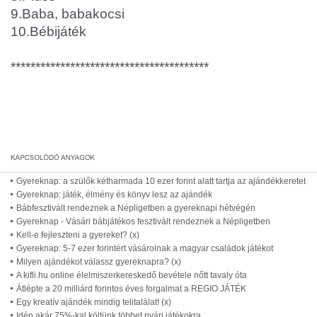
9.Baba, babakocsi
10.Bébijáték
****************************************
Gyereknap: a szülők kétharmada 10 ezer forint alatt tartja az ajándékkeretet
Gyereknap: játék, élmény és könyv lesz az ajándék
Bábfesztivált rendeznek a Népligetben a gyereknapi hétvégén
Gyereknap - Vásári bábjátékos fesztivált rendeznek a Népligetben
Kell-e fejleszteni a gyereket? (x)
Gyereknap: 5-7 ezer forintért vásárolnak a magyar családok játékot
Milyen ajándékot válassz gyereknapra? (x)
A kifli.hu online élelmiszerkereskedő bevétele nőtt tavaly óta
Átlépte a 20 milliárd forintos éves forgalmat a REGIO JÁTÉK
Egy kreatív ajándék mindig telitalálat! (x)
Idén akár 75%-kal költünk többet nyári játékokra