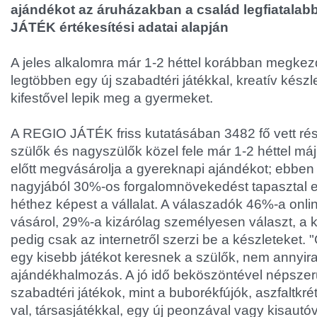
ajándékot az áruházakban a család legfiatalab
JÁTÉK értékesítési adatai alapján
A jeles alkalomra már 1-2 héttel korábban megkez
legtöbben egy új szabadtéri játékkal, kreatív készl
kifestővel lepik meg a gyermeket.
A REGIO JÁTÉK friss kutatásában 3482 fő vett rész
szülők és nagyszülők közel fele már 1-2 héttel má
előtt megvásárolja a gyereknapi ajándékot; ebbe
nagyjából 30%-os forgalomnövekedést tapasztal e
héthez képest a vállalat. A válaszadók 46%-a onli
vásárol, 29%-a kizárólag személyesen választ, a 
pedig csak az internetről szerzi be a készleteket.
egy kisebb játékot keresnek a szülők, nem annyira
ajándékhalmozás. A jó idő beköszöntével népsze
szabadtéri játékok, mint a buborékfújók, aszfaltk
val, társasjátékkal, egy új peonzával vagy kisautó