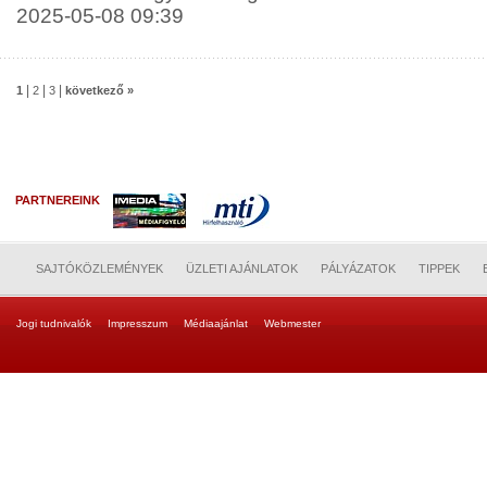
2025-05-08 09:39
|
|
|
1
2
3
következő »
PARTNEREINK
SAJTÓKÖZLEMÉNYEK
ÜZLETI AJÁNLATOK
PÁLYÁZATOK
TIPPEK
Jogi tudnivalók
Impresszum
Médiaajánlat
Webmester