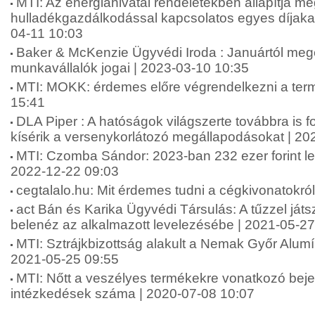
MTI: Az energiahivatal rendeletekben állapítja me
hulladékgazdálkodással kapcsolatos egyes díjakat
04-11 10:03
Baker & McKenzie Ügyvédi Iroda : Januártól meg
munkavállalók jogai | 2023-03-10 10:35
MTI: MOKK: érdemes előre végrendelkezni a term
15:41
DLA Piper : A hatóságok világszerte továbbra is f
kísérik a versenykorlátozó megállapodásokat | 20
MTI: Czomba Sándor: 2023-ban 232 ezer forint le
2022-12-22 09:03
cegtalalo.hu: Mit érdemes tudni a cégkivonatokró
act Bán és Karika Ügyvédi Társulás: A tűzzel játs
belenéz az alkalmazott levelezésébe | 2021-05-27
MTI: Sztrájkbizottság alakult a Nemak Győr Alumí
2021-05-25 09:55
MTI: Nőtt a veszélyes termékekre vonatkozó bej
intézkedések száma | 2020-07-08 10:07