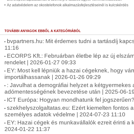
Az adatvédelem az okostelefonok alkalmazásfejlesztéseinél is kulcskérdés
TOVÁBBI ANYAGOK EBBŐL A KATEGÓRIÁBÓL
bvpartners.hu: Mit érdemes tudni a tartásdíj kap
11:16
ECORPS Kft.: Februárban életbe lép az új elszám
rendelet | 2026-01-27 09:33
EY: Most kell lépniük a hazai cégeknek, hogy v
importálhassanak | 2026-01-26 09:29
: Javulhat a demográfiai helyzet a kétgyermekes
adómentességének bevezetése után | 2025-06-19
ICT Európa: Hogyan mondhatunk fel jogszerűen?
szekhelyszolgaltatas.eu: Ezért kiemelten fontos 
személyes adatok védelme | 2024-07-23 11:10
EY: Hazai cégek és munkavállalók ezreit érinti a k
2024-01-22 11:37