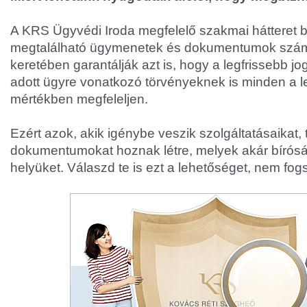
A KRS Ügyvédi Iroda megfelelő szakmai hátteret b
megtalálható ügymenetek és dokumentumok szám
keretében garantálják azt is, hogy a legfrissebb j
adott ügyre vonatkozó törvényeknek is minden a 
mértékben megfeleljen.
Ezért azok, akik igénybe veszik szolgáltatásaikat, 
dokumentumokat hoznak létre, melyek akár bíróság 
helyüket. Válaszd te is ezt a lehetőséget, nem fog