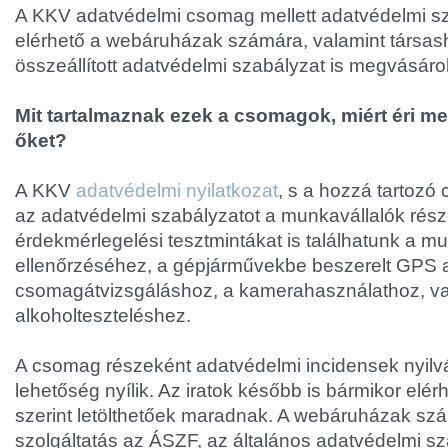
A KKV adatvédelmi csomag mellett adatvédelmi s
elérhető a webáruházak számára, valamint társa
összeállított adatvédelmi szabályzat is megvásárol
Mit tartalmaznak ezek a csomagok, miért éri m
őket?
A KKV
adatvédelmi nyilatkozat
, s a hozzá tartozó
az adatvédelmi szabályzatot a munkavállalók rész
érdekmérlegelési tesztmintákat is találhatunk a m
ellenőrzéséhez, a gépjárművekbe beszerelt GPS 
csomagátvizsgáláshoz, a kamerahasználathoz, va
alkoholteszteléshez.
A csomag részeként adatvédelmi incidensek nyilvá
lehetőség nyílik. Az iratok később is bármikor elérh
szerint letölthetőek maradnak. A webáruházak szám
szolgáltatás az ÁSZF, az általános adatvédelmi sz