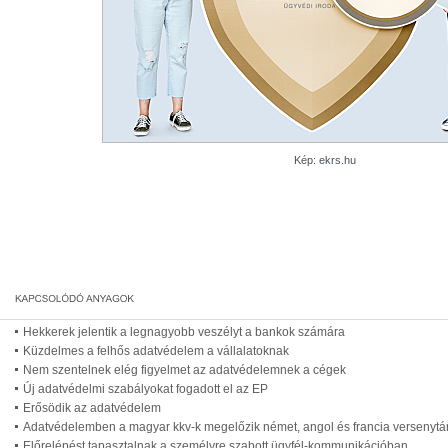
Kép: ekrs.hu
Hekkerek jelentik a legnagyobb veszélyt a bankok számára
Küzdelmes a felhős adatvédelem a vállalatoknak
Nem szentelnek elég figyelmet az adatvédelemnek a cégek
Új adatvédelmi szabályokat fogadott el az EP
Erősödik az adatvédelem
Adatvédelemben a magyar kkv-k megelőzik német, angol és francia versenytár
Előrelépést tapasztalnak a személyre szabott ügyfél-kommunikációban