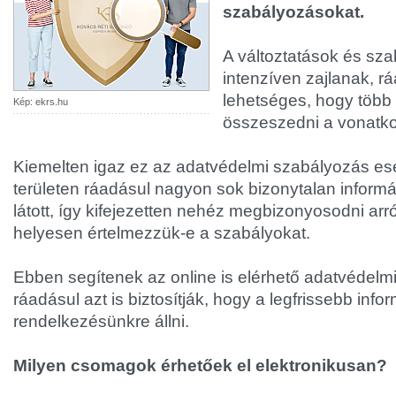
szabályozásokat.
A változtatások és sz
intenzíven zajlanak, rá
lehetséges, hogy több h
Kép: ekrs.hu
összeszedni a vonatko
Kiemelten igaz ez az adatvédelmi szabályozás es
területen ráadásul nagyon sok bizonytalan informá
látott, így kifejezetten nehéz megbizonyosodni arr
helyesen értelmezzük-e a szabályokat.
Ebben segítenek az online is elérhető adatvédel
ráadásul azt is biztosítják, hogy a legfrissebb inf
rendelkezésünkre állni.
Milyen csomagok érhetőek el elektronikusan?