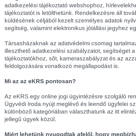
adatkezelési tájékoztató webshophoz, hírlevelekh
tájékoztatót is letölthetünk. Rendelkezésre áll tová
küldésének céljából kezelt személyes adatok nyilv
segítség, valamint elektronikus jótállási jegyhez eg
Társasházaknak az adatvédelmi csomag tartalm
illeszthető adatkezelési szabályzatot, segítséget
tájékoztatókhoz, sőt, kameraszabályzat és az azza
feldolgozására vonatkozó megállapodást is.
Mi az az eKRS pontosan?
Az eKRS egy online jogi ügyintézésre szolgáló re
Ügyvédi Iroda nyújt meglévő és leendő ügyfelei s
különböző kategóriában választhatunk az itt elintéz
jellegű ügyek közül.
Miért lehetünk nyugodtak afelől, hogy megbízha