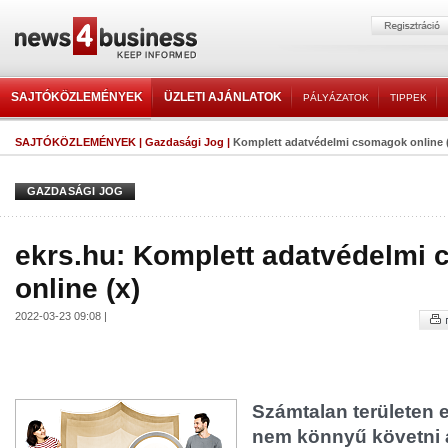
SAJTÓKÖZLEMÉNYEK
ÜZLETI AJÁNLATOK
PÁLYÁZATOK
TIPPEK
SAJTÓKÖZLEMÉNYEK
|
Gazdasági Jog
|
Komplett adatvédelmi csomagok online 
GAZDASÁGI JOG
ekrs.hu: Komplett adatvédelmi
online (x)
2022-03-23 09:08 |
Számtalan területen e
nem könnyű követni a