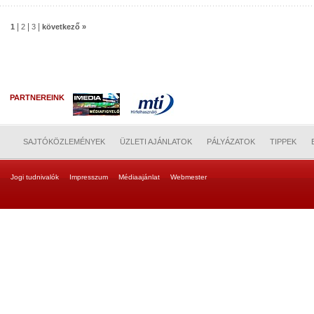
|
|
|
1
2
3
következő »
PARTNEREINK
SAJTÓKÖZLEMÉNYEK
ÜZLETI AJÁNLATOK
PÁLYÁZATOK
TIPPEK
Jogi tudnivalók
Impresszum
Médiaajánlat
Webmester