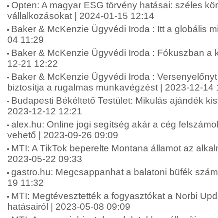
Opten: A magyar ESG törvény hatásai: széles körb
vállalkozásokat | 2024-01-15 12:14
Baker & McKenzie Ügyvédi Iroda : Itt a globális
04 11:29
Baker & McKenzie Ügyvédi Iroda : Fókuszban a k
12-21 12:22
Baker & McKenzie Ügyvédi Iroda : Versenyelőnyt 
biztosítja a rugalmas munkavégzést | 2023-12-14 
Budapesti Békéltető Testület: Mikulás ajándék kis
2023-12-12 12:21
alex.hu: Online jogi segítség akár a cég felszámo
vehető | 2023-09-26 09:09
MTI: A TikTok beperelte Montana államot az alkalm
2023-05-22 09:33
gastro.hu: Megcsappanhat a balatoni büfék száma 
19 11:32
MTI: Megtévesztették a fogyasztókat a Norbi Up
hatásairól | 2023-05-08 09:09