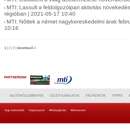
MTI: Lassult a feldolgozóipari aktivitás növekedé
régióban | 2021-05-17 10:40
MTI: Nőttek a német nagykereskedelmi árak febr
10:16
|
|
|
1
2
3
következő »
PARTNEREINK
SAJTÓKÖZLEMÉNYEK
ÜZLETI AJÁNLATOK
PÁLYÁZATOK
TIPPEK
Jogi tudnivalók
Impresszum
Médiaajánlat
Webmester