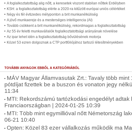
A foglalkoztatottság alig nőtt, a keresetek viszont stabilan nőttek Erdélyben
KSH: a foglalkoztatottság elérte a 2020-ra kitűzött európai uniós célértéket
Négy és fél évtizedes mélyponton a brit munkanélküliség
A jövő munkaereje és a mesterséges intelligencia (AI)
Tovább csökkent a brit munkanélküliség, rekordmagas a foglalkoztatottság
Az 55 év feletti munkavállalók foglalkoztatottsági arányának növelése
Az ipar lehet idén a foglalkoztatottság bővülésének motorja
Közel 53 ezren dolgoznak a CTP portfóliójához tartozó létesítményekben
TOVÁBBI ANYAGOK EBBŐL A KATEGÓRIÁBÓL
MÁV Magyar Államvasutak Zrt.: Tavaly több mint 14
pótdíjat fizettek be a buszon és vonaton jegy nélk
11:34
MTI: Rekordszámú tartózkodási engedélyt adtak k
Franciaországban | 2024-01-25 10:39
MTI: Több mint egymillióval nőtt Németország lak
06-21 10:40
Opten: Közel 83 ezer vállalkozás működik ma Ma