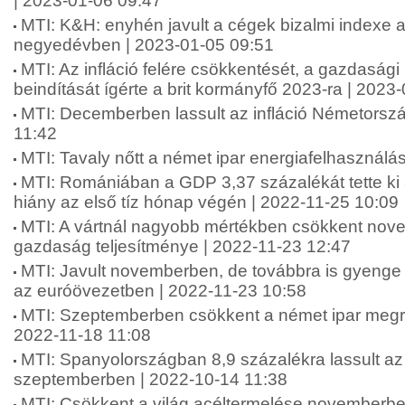
| 2023-01-06 09:47
MTI: K&H: enyhén javult a cégek bizalmi indexe a
negyedévben | 2023-01-05 09:51
MTI: Az infláció felére csökkentését, a gazdaság
beindítását ígérte a brit kormányfő 2023-ra | 2023
MTI: Decemberben lassult az infláció Németorsz
11:42
MTI: Tavaly nőtt a német ipar energiafelhasználá
MTI: Romániában a GDP 3,37 százalékát tette ki 
hiány az első tíz hónap végén | 2022-11-25 10:09
MTI: A vártnál nagyobb mértékben csökkent nov
gazdaság teljesítménye | 2022-11-23 12:47
MTI: Javult novemberben, de továbbra is gyenge 
az euróövezetben | 2022-11-23 10:58
MTI: Szeptemberben csökkent a német ipar megr
2022-11-18 11:08
MTI: Spanyolországban 8,9 százalékra lassult az 
szeptemberben | 2022-10-14 11:38
MTI: Csökkent a világ acéltermelése novemberbe