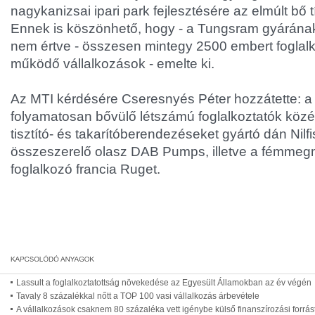
nagykanizsai ipari park fejlesztésére az elmúlt bő t
Ennek is köszönhető, hogy - a Tungsram gyárának
nem értve - összesen mintegy 2500 embert foglalko
működő vállalkozások - emelte ki.
Az MTI kérdésére Cseresnyés Péter hozzátette: a
folyamatosan bővülő létszámú foglalkoztatók közé t
tisztító- és takarítóberendezéseket gyártó dán Nilfi
összeszerelő olasz DAB Pumps, illetve a fémmeg
foglalkozó francia Ruget.
Lassult a foglalkoztatottság növekedése az Egyesült Államokban az év végén
Tavaly 8 százalékkal nőtt a TOP 100 vasi vállalkozás árbevétele
A vállalkozások csaknem 80 százaléka vett igénybe külső finanszírozási forrás