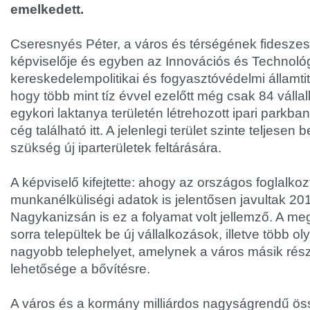
emelkedett.
Cseresnyés Péter, a város és térségének fideszes
képviselője és egyben az Innovációs és Technológ
kereskedelempolitikai és fogyasztóvédelmi államtitk
hogy több mint tíz évvel ezelőtt még csak 84 válla
egykori laktanya területén létrehozott ipari parkb
cég található itt. A jelenlegi terület szinte teljesen bet
szükség új iparterületek feltárására.
A képviselő kifejtette: ahogy az országos foglalkoz
munkanélküliségi adatok is jelentősen javultak 20
Nagykanizsán is ez a folyamat volt jellemző. A meg
sorra települtek be új vállalkozások, illetve több olyan
nagyobb telephelyet, amelynek a város másik rés
lehetősége a bővítésre.
A város és a kormány milliárdos nagyságrendű öss