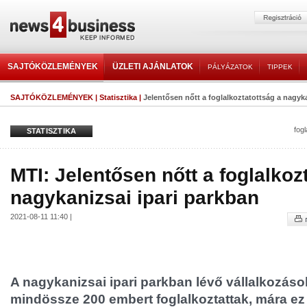
SAJTÓKÖZLEMÉNYEK
ÜZLETI AJÁNLATOK
PÁLYÁZATOK
TIPPEK
SAJTÓKÖZLEMÉNYEK
|
Statisztika
|
Jelentősen nőtt a foglalkoztatottság a nagykan
fogl
STATISZTIKA
MTI: Jelentősen nőtt a foglalkoz
nagykanizsai ipari parkban
2021-08-11 11:40 |
A nagykanizsai ipari parkban lévő vállalkozás
mindössze 200 embert foglalkoztattak, mára ez