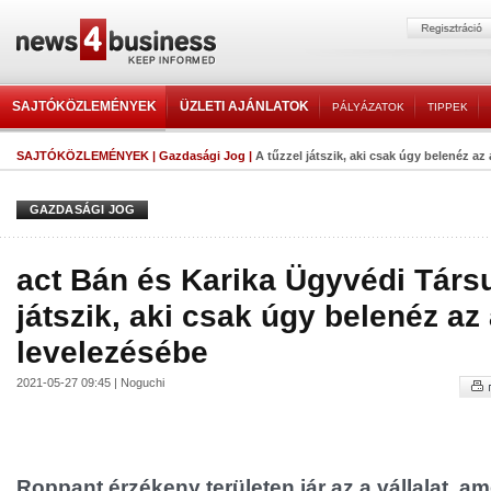
SAJTÓKÖZLEMÉNYEK
ÜZLETI AJÁNLATOK
PÁLYÁZATOK
TIPPEK
SAJTÓKÖZLEMÉNYEK
|
Gazdasági Jog
|
A tűzzel játszik, aki csak úgy belenéz az 
GAZDASÁGI JOG
act Bán és Karika Ügyvédi Társu
játszik, aki csak úgy belenéz az
levelezésébe
2021-05-27 09:45 | Noguchi
Roppant érzékeny területen jár az a vállalat, am