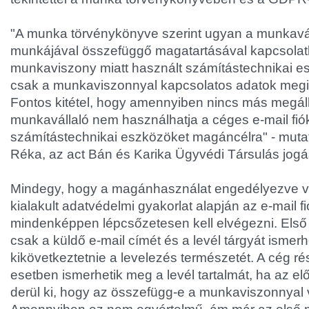
"A munka törvénykönyve szerint ugyan a munkaváll
munkájával összefüggő magatartásával kapcsolat
munkaviszony miatt használt számítástechnikai e
csak a munkaviszonnyal kapcsolatos adatok meg
Fontos kitétel, hogy amennyiben nincs más megál
munkavállaló nem használhatja a céges e-mail fió
számítástechnikai eszközöket magáncélra" - mutat
Réka, az act Bán és Karika Ügyvédi Társulás jogá
Mindegy, hogy a magánhasználat engedélyezve v
kialakult adatvédelmi gyakorlat alapján az e-mail f
mindenképpen lépcsőzetesen kell elvégezni. Első
csak a küldő e-mail címét és a levél tárgyát ismerh
kikövetkeztetnie a levelezés természetét. A cég r
esetben ismerhetik meg a levél tartalmát, ha az el
derül ki, hogy az összefügg-e a munkaviszonnyal