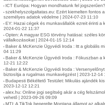
ICT Európa: Hogyan mondhatunk fel jogszerűen?
szekhelyszolgaltatas.eu: Ezért kiemelten fontos 
személyes adatok védelme | 2024-07-23 11:10
EY: Hazai cégek és munkavállalók ezreit érinti a k
2024-01-22 11:37
Opten: A magyar ESG törvény hatásai: széles körb
vállalkozásokat | 2024-01-15 12:14
Baker & McKenzie Ügyvédi Iroda : Itt a globális
04 11:29
Baker & McKenzie Ügyvédi Iroda : Fókuszban a k
12-21 12:22
Baker & McKenzie Ügyvédi Iroda : Versenyelőnyt 
biztosítja a rugalmas munkavégzést | 2023-12-14 
Budapesti Békéltető Testület: Mikulás ajándék kis
2023-12-12 12:21
alex.hu: Online jogi segítség akár a cég felszámo
vehető | 2023-09-26 09:09
MTI: A TikTok beperelte Montana államot az alkalm