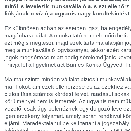
miről is levelezik munkavállalója, s ezt ellenőrz
fiókjának revíziója ugyanis nagy körültekintést 
Ez különösen abban az esetben igaz, ha engedél
magánhasználat. A munkáltató nem ellenőrizheti a 
ezt mégis megteszi, majd ezek tartalma alapján jo
meg a munkavállaló jogviszonyát, akkor ezért kárté
jogok megsértése miatt pedig sérelemdíjat is köve
- hívja fel a figyelmet act Bán és Karika Ügyvédi T
Ma már szinte minden vállalat biztosít munkaválla
mail fiókot, ám ezek ellenőrzése és az ezekhez v
biztosítása számos kérdést felvet, ráadásul sokak e
körülményei nem is ismertek. Az ugyanis nem műkö
vezetői csak úgy belenéznek egy dolgozó levelez
igen érzékeny folyamat, amely során rendkívül körü
eljárni. Maradéktalanul be kell tartani a jogszabály
tekintettel a munka törvénykönyvében és a GDPR-b