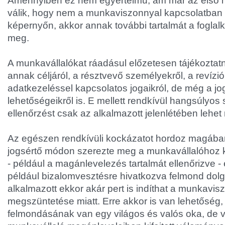
Amennyiben ez nem egyértelmű, ám már az első 
válik, hogy nem a munkaviszonnyal kapcsolatban ír
képernyőn, akkor annak további tartalmát a foglal
meg.
A munkavállalókat ráadásul előzetesen tájékoztatni
annak céljáról, a résztvevő személyekről, a revízió 
adatkezeléssel kapcsolatos jogaikról, de még a jog
lehetőségeikről is. E mellett rendkívül hangsúlyos
ellenőrzést csak az alkalmazott jelenlétében lehet
Az egészen rendkívüli kockázatot hordoz magában
jogsértő módon szerezte meg a munkavállalóhoz k
- például a magánlevelezés tartalmát ellenőrizve -
például bizalomvesztésre hivatkozva felmond dol
alkalmazott ekkor akár pert is indíthat a munkavis
megszüntetése miatt. Erre akkor is van lehetőség,
felmondásának van egy világos és valós oka, de 