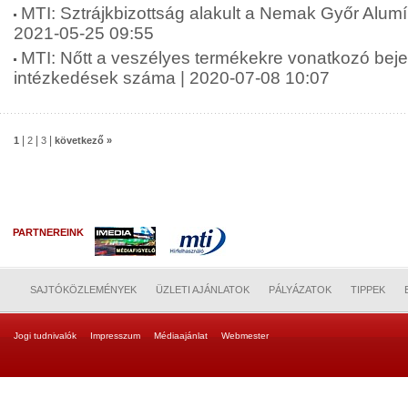
MTI: Sztrájkbizottság alakult a Nemak Győr Alumí
2021-05-25 09:55
MTI: Nőtt a veszélyes termékekre vonatkozó bej
intézkedések száma | 2020-07-08 10:07
|
|
|
1
2
3
következő »
PARTNEREINK
SAJTÓKÖZLEMÉNYEK
ÜZLETI AJÁNLATOK
PÁLYÁZATOK
TIPPEK
Jogi tudnivalók
Impresszum
Médiaajánlat
Webmester