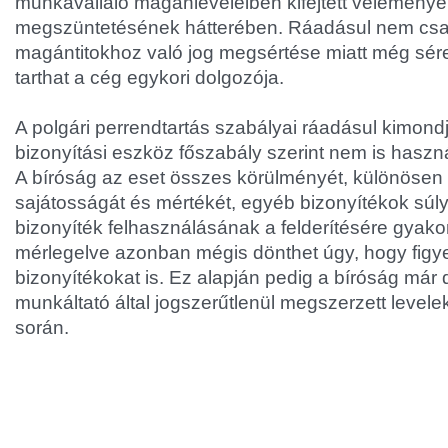
munkavállaló magánleveleiben kifejtett véleménye
megszüntetésének hátterében. Ráadásul nem csak 
magántitokhoz való jog megsértése miatt még sérel
tarthat a cég egykori dolgozója.
A polgári perrendtartás szabályai ráadásul kimond
bizonyítási eszköz főszabály szerint nem is haszná
A bíróság az eset összes körülményét, különösen
sajátosságát és mértékét, egyéb bizonyítékok súlyát
bizonyíték felhasználásának a felderítésére gyakor
mérlegelve azonban mégis dönthet úgy, hogy figye
bizonyítékokat is. Ez alapján pedig a bíróság már 
munkáltató által jogszerűtlenül megszerzett levelek
során.