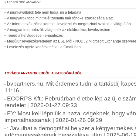
A munkavállalók fele nem tudja, mi a feladata
A magyarok több mint felét zaklatta már főnöke szabadsága alatt
Az internetezők zöme keresni, levelezni és megosztani szokott a világhálón
A magyar internetezők világelsők az elektronikus levelezésben
Terjed a helyfüggetlen e-mailezés
Megújult levelezésvédelem az ESET-től - NOD32 Microsoft Exchange szerver
Levelezés nyelvi korlátok nélkül a Gmail-ben
TOVÁBBI ANYAGOK EBBŐL A KATEGÓRIÁBÓL
bvpartners.hu: Mit érdemes tudni a tartásdíj kap
11:16
ECORPS Kft.: Februárban életbe lép az új elszám
rendelet | 2026-01-27 09:33
EY: Most kell lépniük a hazai cégeknek, hogy v
importálhassanak | 2026-01-26 09:29
: Javulhat a demográfiai helyzet a kétgyermekes
adómentességének bevezetése után | 2025-06-19