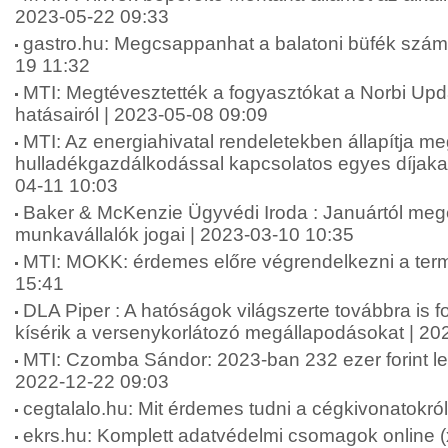
2023-05-22 09:33
gastro.hu: Megcsappanhat a balatoni büfék száma 
19 11:32
MTI: Megtévesztették a fogyasztókat a Norbi Up
hatásairól | 2023-05-08 09:09
MTI: Az energiahivatal rendeletekben állapítja me
hulladékgazdálkodással kapcsolatos egyes díjakat
04-11 10:03
Baker & McKenzie Ügyvédi Iroda : Januártól meg
munkavállalók jogai | 2023-03-10 10:35
MTI: MOKK: érdemes előre végrendelkezni a term
15:41
DLA Piper : A hatóságok világszerte továbbra is f
kísérik a versenykorlátozó megállapodásokat | 20
MTI: Czomba Sándor: 2023-ban 232 ezer forint le
2022-12-22 09:03
cegtalalo.hu: Mit érdemes tudni a cégkivonatokró
ekrs.hu: Komplett adatvédelmi csomagok online (