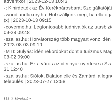
adventkor | 2023-12-13 10:43
: Kihirdették az Év Kerékpárosbarát Szolgáltatójá
woodlandluxury.hu: Hol szálljunk meg, ha ellátog
(x) | 2023-10-13 09:15
coverme.hu: Legfontosabb tudnivalók az utasbiztos
09-28 09:48
szallas.hu: Horvátország több magyart vonz idén n
2023-08-03 09:19
MTI: Gulyás: idén rekordokat dönt a turizmus Ma
08-02 09:00
szallas.hu: Ez a város az idei nyár nyertese a Sza
31 12:40
szallas.hu: Siófok, Balatonlelle és Zamárdi a leg
település | 2023-07-27 12:58
|
|
|
1
2
3
következő »