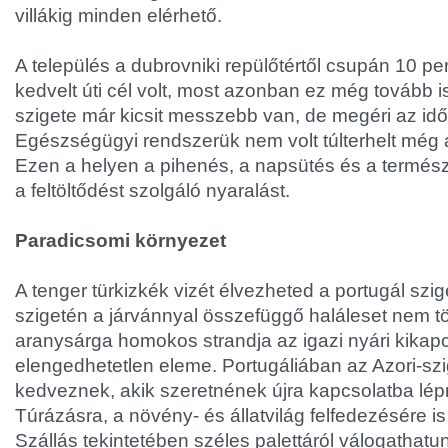
villákig minden elérhető.
A település a dubrovniki repülőtértől csupán 10 pe
kedvelt úti cél volt, most azonban ez még tovább i
szigete már kicsit messzebb van, de megéri az időt
Egészségügyi rendszerük nem volt túlterhelt még 
Ezen a helyen a pihenés, a napsütés és a természe
a feltöltődést szolgáló nyaralást.
Paradicsomi környezet
A tenger türkizkék vizét élvezheted a portugál szi
szigetén a járvánnyal összefüggő haláleset nem tö
aranysárga homokos strandja az igazi nyári kikap
elengedhetetlen eleme. Portugáliában az Azori-sz
kedveznek, akik szeretnének újra kapcsolatba lépn
Túrázásra, a növény- és állatvilág felfedezésére i
Szállás tekintetében széles palettáról válogathatu