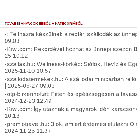
TOVÁBBI ANYAGOK EBBŐL A KATEGÓRIÁBÓL
: Teltházra készülnek a reptéri szállodák az ünne
09:03
Kiwi.com: Rekordévet hozhat az ünnepi szezon 
25 10:12
szallas.hu: Wellness-körkép: Siófok, Hévíz és Eger 
2025-11-10 10:57
szallodatermekek.hu: A szállodai minibárban rejlő 
| 2025-05-27 09:03
otp-birkenhof.at: Fitten és egészségesen a tavaszi
2024-12-23 12:49
Kiwi.com: Így utaznak a magyarok idén karácson
10:18
premiotravel.hu: 3 ok, amiért érdemes elutazni Ol
2024-11-25 11:37