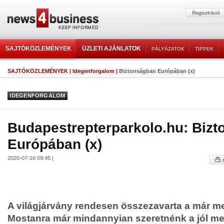
SAJTÓKÖZLEMÉNYEK
ÜZLETI AJÁNLATOK
PÁLYÁZATOK
TIPPEK
SAJTÓKÖZLEMÉNYEK
|
Idegenforgalom
|
Biztonságban Európában (x)
IDEGENFORGALOM
Budapestrepterparkolo.hu: Biz
Európában (x)
2020-07-16 09:45 |
A világjárvány rendesen összezavarta a már me
Mostanra már mindannyian szeretnénk a jól m