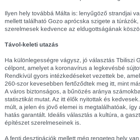
Ilyen hely továbbá Málta is: lenyűgöző strandjai va
mellett található Gozo aprócska szigete a túrázók
szerelmesek kedvence az eldugottságának köszö
Távol-keleti utazás
Ha különlegességre vágysz, jó választás Tbiliszi 
célpont, amelyet a koronavírus a legkevésbé sújtot
Rendkívül gyors intézkedéseket vezettek be, am
260-szor kevesebben fertőződtek meg itt, mint má
A város biztonságos, a bűnözés aránya számokban
statisztikát mutat. Az itt élők nyitottak és kedvesek
múlt, a jelen és jövő elemei is megtalálhatóak, íg
hatás garantált. Ideális választás a kultúra, a gas
építészet szerelmeseinek is.
A fenti desztinációk mellett még rengeteg hely van