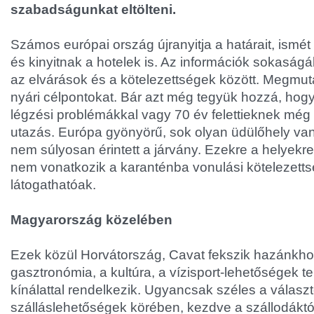
szabadságunkat eltölteni.
Számos európai ország újranyitja a határait, ismét
és kinyitnak a hotelek is. Az információk sokaság
az elvárások és a kötelezettségek között. Megmut
nyári célpontokat. Bár azt még tegyük hozzá, hog
légzési problémákkal vagy 70 év felettieknek még
utazás. Európa gyönyörű, sok olyan üdülőhely va
nem súlyosan érintett a járvány. Ezekre a helyekre 
nem vonatkozik a karanténba vonulási kötelezetts
látogathatóak.
Magyarország közelében
Ezek közül Horvátország, Cavat fekszik hazánkho
gasztronómia, a kultúra, a vízisport-lehetőségek te
kínálattal rendelkezik. Ugyancsak széles a válasz
szálláslehetőségek körében, kezdve a szállodáktó