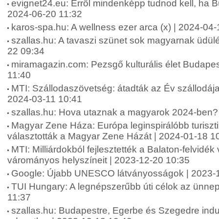
evignet24.eu: Erről mindenképp tudnod kell, ha Bu
2024-06-20 11:32
karos-spa.hu: A wellness ezer arca (x) | 2024-04-
szallas.hu: A tavaszi szünet sok magyarnak üdülés
22 09:34
miramagazin.com: Pezsgő kulturális élet Budapes
11:40
MTI: Szállodaszövetség: átadták az Év szállodája
2024-03-11 10:41
szallas.hu: Hova utaznak a magyarok 2024-ben?
Magyar Zene Háza: Európa leginspirálóbb turiszti
választották a Magyar Zene Házát | 2024-01-18 1
MTI: Milliárdokból fejlesztették a Balaton-felvidék
várományos helyszíneit | 2023-12-20 10:35
Google: Újabb UNESCO látványosságok | 2023-1
TUI Hungary: A legnépszerűbb úti célok az ünnep
11:37
szallas.hu: Budapestre, Egerbe és Szegedre indu