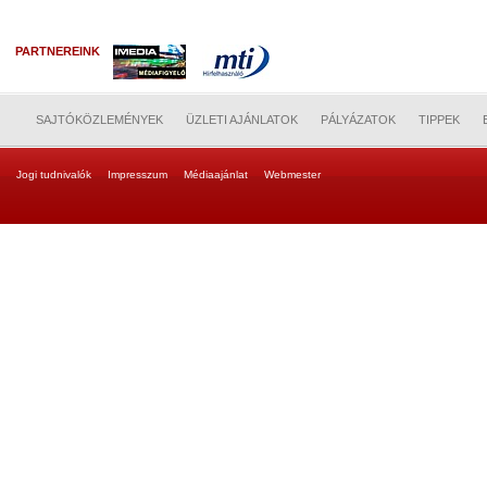
PARTNEREINK
SAJTÓKÖZLEMÉNYEK
ÜZLETI AJÁNLATOK
PÁLYÁZATOK
TIPPEK
Jogi tudnivalók
Impresszum
Médiaajánlat
Webmester