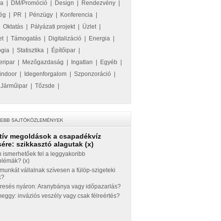
ka
|
DM/Promóció
|
Design
|
Rendezvény
|
ég
|
PR
|
Pénzügy
|
Konferencia
|
|
Oktatás
|
Pályázati projekt
|
Üzlet
|
et
|
Támogatás
|
Digitalizáció
|
Energia
|
ógia
|
Statisztika
|
Építőipar
|
eripar
|
Mezőgazdaság
|
Ingatlan
|
Egyéb
|
indoor
|
Idegenforgalom
|
Szponzoráció
|
|
Járműipar
|
Tőzsde
|
tív megoldások a csapadékvíz
ére: szikkasztó alagutak (x)
 ismerhetőek fel a leggyakoribb
blémák? (x)
munkát vállalnak szívesen a fülöp-szigeteki
k?
eresés nyáron: Aranybánya vagy időpazarlás?
ggy: inváziós veszély vagy csak félreértés?