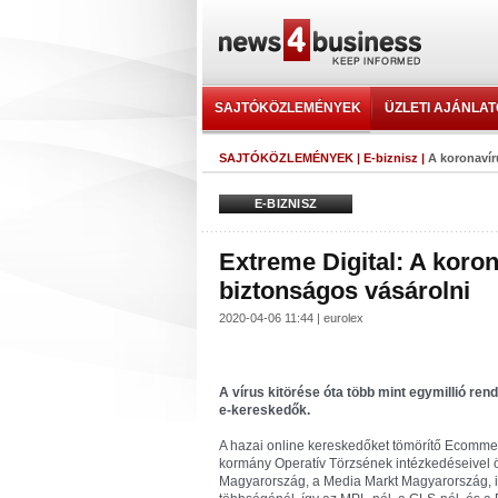
SAJTÓKÖZLEMÉNYEK
ÜZLETI AJÁNLA
SAJTÓKÖZLEMÉNYEK
|
E-biznisz
|
A koronavír
E-BIZNISZ
Extreme Digital: A koron
biztonságos vásárolni
2020-04-06 11:44 | eurolex
A vírus kitörése óta több mint egymillió ren
e-kereskedők.
A hazai online kereskedőket tömörítő Ecommer
kormány Operatív Törzsének intézkedéseivel ö
Magyarország, a Media Markt Magyarország, i