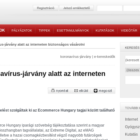
TOK
PÁLYÁZATOK
TIPPEK
ESETTANULMÁNYOK
KUTATÁSOK
VIDEÓTÁR
us-járvány alatt az interneten biztonságos vásárolni
koronavírus-járvány
|
e-kereskedők
avírus-járvány alatt az interneten
delést szolgáltak ki az Ecommerce Hungary tagjai között található
Internet
ce Hungary iparági szövetség tájékoztatása szerint a magyar
Gyógysz
sszhangban tagvállalatai, az Extreme Digital, az eMAG
Kutatás
lletve a hazai csomagkézbesítést végző nagyobb futárcégek