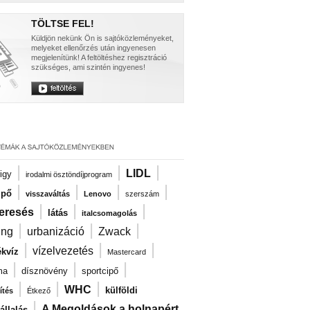
TÖLTSE FEL!
Küldjön nekünk Ön is sajtóközleményeket,
melyeket ellenőrzés után ingyenesen
megjelenítünk! A feltöltéshez regisztráció
szükséges, ami szintén ingyenes!
|
|
|
LIDL
igy
irodalmi ösztöndíjprogram
|
|
|
|
ipő
visszaváltás
Lenovo
szerszám
|
|
|
eresés
látás
italcsomagolás
|
|
|
ng
urbanizáció
Zwack
|
|
|
vízelvezetés
kvíz
Mastercard
|
|
|
ma
dísznövény
sportcipő
|
|
|
WHC
külföldi
ítés
Étkező
|
A Megoldások a holnapért
llalás