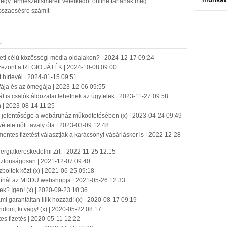
, egy természetismereti vetélkedőt online tartanak meg
sszaesésre számít
L
ti célú közösségi média oldalakon? | 2024-12-17 09:24
 szezont a REGIO JÁTÉK | 2024-10-08 09:00
t hírlevél | 2024-01-15 09:51
fája és az ómegája | 2023-12-06 09:55
l is csalók áldozatai lehetnek az ügyfelek | 2023-11-27 09:58
 | 2023-08-14 11:25
s jelentősége a webáruház működtetésében (x) | 2023-04-24 09:49
vétele nőtt tavaly óta | 2023-03-09 12:48
ntes fizetést választják a karácsonyi vásárláskor is | 2022-12-28
ergiakereskedelmi Zrt. | 2022-11-25 12:15
biztonságosan | 2021-12-07 09:40
zboltok közt (x) | 2021-06-25 09:18
 kínál az MDDÜ webshopja | 2021-05-26 12:33
k? Igen! (x) | 2020-09-23 10:36
mi garantáltan illik hozzád! (x) | 2020-08-17 09:19
dom, ki vagy! (x) | 2020-05-22 08:17
tes fizetés | 2020-05-11 12:22