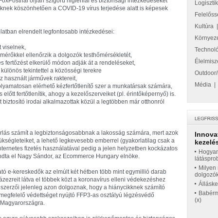
FoxPostnál olyan szigorú higiéniai és biztonsági intézkedéseket
Logiszti
eknek köszönhetően a COVID-19 vírus terjedése alatt is képesek
Felelőss
Kultúra
solatban elrendelt legfontosabb intézkedései:
Környez
 viselnek,
Technol
őmérőkkel ellenőrzik a dolgozók testhőmérsékletét,
Élelmisz
es fertőzést elkerülő módon adják át a rendeléseket,
 különös tekintettel a közösségi terekre
Outdoor/
z használt járművek raktereit,
Média
folyamatosan elérhető kézfertőtlenítő szer a munkatársak számára,
lőtt fertőtlenítik, ahogy a kezelőszerveiket (pl. érintőképernyő) is.
biztosító irodai alkalmazottak közül a legtöbben már otthonról
sárlás számít a legbiztonságosabbnak a lakosság számára, mert azok
Innova
ükségleteiket, a lehető legkevesebb emberrel (gyakorlatilag csak a
kezelés
nternetes fizetés használatával pedig a jelen helyzetben kockázatos
Hogyan
mondta el Nagy Sándor, az Ecommerce Hungary elnöke.
látáspro
Milyen 
ó e-kereskedők az elmúlt két hétben több mint egymillió darab
dolgozó
ázezreit látva el többek közt a koronavírus elleni védekezéshez
Állásk
beszerzői jelenleg azon dolgoznak, hogy a hiánycikknek számító
Babérme
 a megfelelő védettséget nyújtó FFP3-as osztályú légzésvédő
(x)
 Magyarországra.