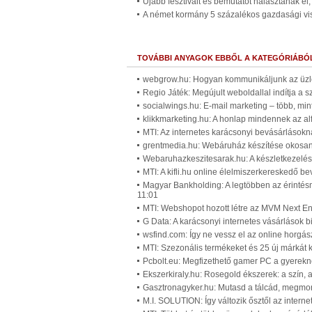
Újabb fesztivált és bemutatót halasztanak el
A német kormány 5 százalékos gazdasági vi
TOVÁBBI ANYAGOK EBBŐL A KATEGÓRIÁBÓ
webgrow.hu: Hogyan kommunikáljunk az üzle
Regio Játék: Megújult weboldallal indítja a
socialwings.hu: E-mail marketing – több, min
klikkmarketing.hu: A honlap mindennek az al
MTI: Az internetes karácsonyi bevásárlásokná
grentmedia.hu: Webáruház készítése okosan
Webaruhazkeszitesarak.hu: A készletkezelé
MTI: A kifli.hu online élelmiszerkereskedő be
Magyar Bankholding: A legtöbben az érintésme
11:01
MTI: Webshopot hozott létre az MVM Next En
G Data: A karácsonyi internetes vásárlások 
wsfind.com: Így ne vessz el az online horgás
MTI: Szezonális termékeket és 25 új márkát
Pcbolt.eu: Megfizethető gamer PC a gyerekne
Ekszerkiraly.hu: Rosegold ékszerek: a szín, a
Gasztronagyker.hu: Mutasd a tálcád, megmon
M.I. SOLUTION: Így változik ősztől az interne