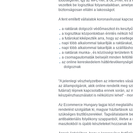
többségénél, így az MPL-nél, a GLS-nél, és a 
vezettek be logisztikai folyamataikban, amely
biztonságosan ellátni a lakosságot.
A fent említett vállalatok koronavírussal kapc
a raktárak dolgozói védőmaszkot és kesztyűt
a logisztikai központokban érintés nélküli h
a futárokat kiképezték arra, hogy az esetleg
napi több alkalommal takarítják a raktárakat,
napi több alkalommal takarítják a szállításho
a raktárak munka-, és közösségi területein 
a csomagautomaták belsejét minden feltöltés e
az online kereskedelem háttértevékenységét 
dolgoznak
"A jelenlegi vészhelyzetben az internetes vá
az állampolgárok, akik online rendelik meg sz
futárral) lépnek kapcsolatba ennek során, az i
készpénzhasználatot is nélkülözni lehet" - 
Az Ecommerce Hungary tagjai közt megtalálhat
rendelést szolgáltak ki, magyar háztartások sz
szükséges tisztítószerekkel. Tagvállalataink 
antibakteriális folyékony szappanból, illetve
maszkokból is újabb készleteket hozzanak be