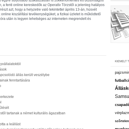
s egyre súlyosabb szakaszaiban is zökkenőmentes és biztonságos
a fenti online kereskedők az Operatív Törzstől a jelenleg hatályos
szt azt, hogy a helyzetre való tekintettel április 13-án, húsvét
 online kiszállítási tevékenységüket, a fizikai üzletet is működtető
ra után is legyen lehetséges az interneten megrendelt és
vállalatoktól
tások
pajzsmir
apcsolódó állás került veszélybe
sainak fenntartására
futballc
o
Állásk
Samsu
zerkezete
ol
csapadé
űlését
vérplaz
stől tartanak a német kulturális ágazatban
szőrtelen
ta a leállást
munkavá