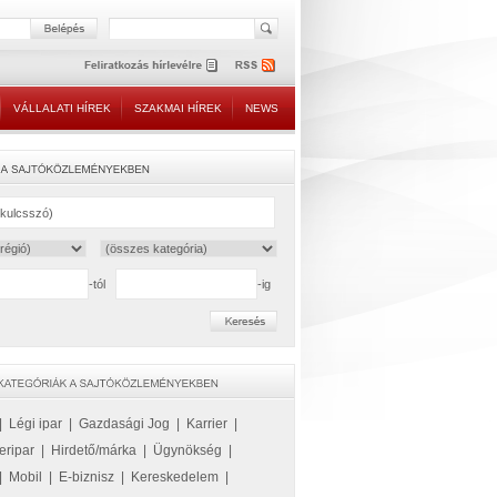
VÁLLALATI HÍREK
SZAKMAI HÍREK
NEWS
-tól
-ig
|
Légi ipar
|
Gazdasági Jog
|
Karrier
|
eripar
|
Hirdető/márka
|
Ügynökség
|
|
Mobil
|
E-biznisz
|
Kereskedelem
|