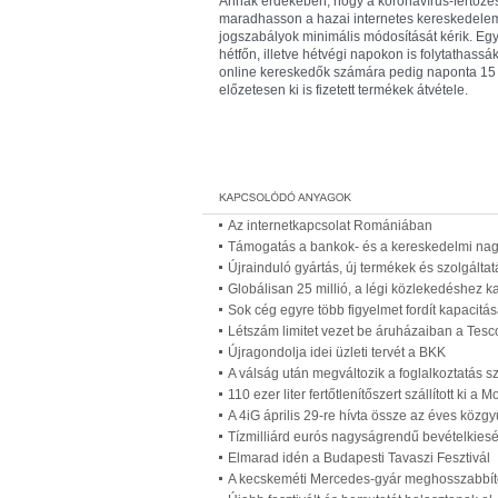
Annak érdekében, hogy a koronavírus-fertőzé
maradhasson a hazai internetes kereskedelem, 
jogszabályok minimális módosítását kérik. Egyré
hétfőn, illetve hétvégi napokon is folytathassák
online kereskedők számára pedig naponta 15 ó
előzetesen ki is fizetett termékek átvétele.
Az internetkapcsolat Romániában
Támogatás a bankok- és a kereskedelmi nagy
Újrainduló gyártás, új termékek és szolgálta
Globálisan 25 millió, a légi közlekedéshez k
Sok cég egyre több figyelmet fordít kapacitá
Létszám limitet vezet be áruházaiban a Tesc
Újragondolja idei üzleti tervét a BKK
A válság után megváltozik a foglalkoztatás s
110 ezer liter fertőtlenítőszert szállított ki a M
A 4iG április 29-re hívta össze az éves közgy
Tízmilliárd eurós nagyságrendű bevételkiesé
Elmarad idén a Budapesti Tavaszi Fesztivál
A kecskeméti Mercedes-gyár meghosszabbítot